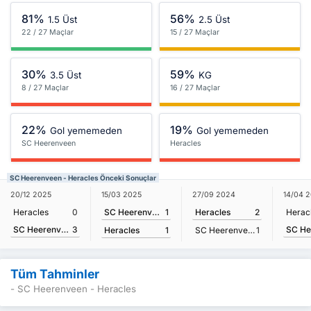
81%
56%
1.5 Üst
2.5 Üst
22 / 27 Maçlar
15 / 27 Maçlar
30%
59%
3.5 Üst
KG
8 / 27 Maçlar
16 / 27 Maçlar
22%
19%
Gol yememeden
Gol yememeden
SC Heerenveen
Heracles
SC Heerenveen - Heracles Önceki Sonuçlar
15/03 2025
20/12 2025
27/09 2024
14/04 
SC Heerenveen
1
Heracles
0
Heracles
2
Herac
SC Heerenveen
3
Heracles
1
SC Heerenveen
1
Tüm Tahminler
- SC Heerenveen - Heracles