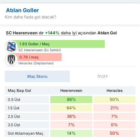
Atılan Goller
Kim daha fazla gol atacak?
SC Heerenveen
dır
+144%
daha iyi
açısından
Atılan Gol
1.93 Goller / Maç
SC Heerenveen (Ev Sahibi)
0.79 / maç
Heracles (Deplasman)
Maç Skoru
İY/2Y
Maç Başı Gol
Heerenveen
Heracles
86%
50%
0.5 Üst
64%
21%
1.5 Üst
36%
7%
2.5 Üst
7%
0%
3.5 Üst
14%
50%
Gol Atılamayan Maç