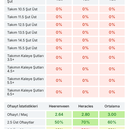
Şut
0%
0%
0%
Takım 10.5 Şut Üst
0%
0%
0%
Takım 11.5 Şut Üst
0%
0%
0%
Takım 12.5 Şut Üst
0%
0%
0%
Takım 13.5 Şut Üst
0%
0%
0%
Takım 14.5 Şut Üst
0%
0%
0%
Takım 15.5 Şut Üst
Takımın Kaleye Şutları
0%
0%
0%
3.5+
Takımın Kaleye Şutları
0%
0%
0%
4.5+
Takımın Kaleye Şutları
0%
0%
0%
5.5+
Takımın Kaleye Şutları
0%
0%
0%
6.5+
Ofsayt İstatistikleri
Heerenveen
Heracles
Ortalama
2.64
2.80
3.00
Ofsayt / Maç
50%
70%
60%
2.5 Üst Ofsaytlar