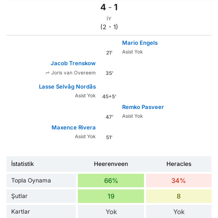
4
-
1
İY
(2 - 1)
Mario Engels
Asist Yok
21'
Jacob Trenskow
Joris van Overeem
35'
Lasse Selvåg Nordås
Asist Yok
45+5'
Remko Pasveer
Asist Yok
47'
Maxence Rivera
Asist Yok
51'
İstatistik
Heerenveen
Heracles
Topla Oynama
66%
34%
Şutlar
19
8
Kartlar
Yok
Yok