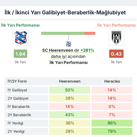
İlk / İkinci Yarı Galibiyet-Beraberlik-Mağlubiyet
İlk Yarı Performansı
İlk Yarı Performansı
SC Heerenveen
dır
+281%
1.64
0.43
daha iyi
açısından
İlk Yarı
İlk Yarı
İlk Yarı Performansı
İY/2Y Form
Heerenveen
Heracles
50%
14%
İY Galibiyet
28%
14%
2Y Galibiyet
14%
0%
İY Beraberlik
43%
7%
2Y Beraberlik
36%
86%
İY Yenilgi
28%
79%
2Y Yenilgi