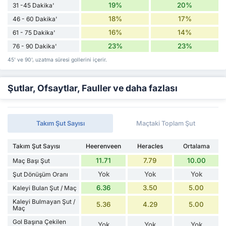
19%
20%
31 -45 Dakika'
18%
17%
46 - 60 Dakika'
16%
14%
61 - 75 Dakika'
23%
23%
76 - 90 Dakika'
45' ve 90', uzatma süresi gollerini içerir.
Şutlar, Ofsaytlar, Fauller ve daha fazlası
Takım Şut Sayısı
Maçtaki Toplam Şut
Takım Şut Sayısı
Heerenveen
Heracles
Ortalama
11.71
7.79
10.00
Maç Başı Şut
Yok
Yok
Yok
Şut Dönüşüm Oranı
6.36
3.50
5.00
Kaleyi Bulan Şut / Maç
Kaleyi Bulmayan Şut /
5.36
4.29
5.00
Maç
Gol Başına Çekilen
Yok
Yok
Yok