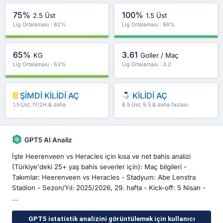
75%
100%
2.5 Üst
1.5 Üst
Lig Ortalaması : 62%
Lig Ortalaması : 86%
65%
3.61
KG
Goller / Maç
Lig Ortalaması : 63%
Lig Ortalaması : 3.2
ŞİMDİ KİLİDİ AÇ
KİLİDİ AÇ
1.5 Üst, İY/2H & daha
8.5 Üst, 9.5 & daha fazlası
fazlası
GPT5 AI Analiz
İşte Heerenveen vs Heracles için kısa ve net bahis analizi
(Türkiye'deki 25+ yaş bahis severler için): Maç bilgileri -
Takımlar: Heerenveen vs Heracles - Stadyum: Abe Lenstra
Stadion - Sezon/Yıl: 2025/2026, 29. hafta - Kick-off: 5 Nisan -
...
GPT5 istatistik analizini görüntülemek için kullanıcı