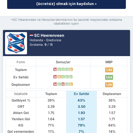
(ücretsiz) olmak için kaydolun »
*SC Heerenveen ve Heracles takımlarının bu sezonki maçlarından ortalama
istatistikleri içerir
SC Heerenveen
Hollanda - Eredivisie
Sıralama.
9
/ 18
Form
Sonuçlar
MBP
Toplam
M
G
G
G
B
1.46
Ev Sahibi
M
B
G
G
G
1.64
Deplasman
M
G
M
G
B
1.29
İstatistik
Toplam
Ev Sahibi
Deplasman
Galibiyet %
39%
43%
36%
ORT
3.39
3.50
3.29
Atılan Gol
1.75
1.93
1.57
Yenilen Gol
1.64
1.57
1.71
KG
71%
79%
64%
Gol yememeden
11%
7%
14%