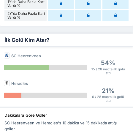
1Y'da Daha Fazla Kart
Vardı %
2Y'da Daha Fazla Kart
Vardı %
İlk Golü Kim Atar?
SC Heerenveen
54%
15 / 28 maçta ilk golü
attı
Heracles
21%
6 / 28 maçta ilk golü
attı
Dakikalara Göre Goller
SC Heerenveen ve Heracles's 10 dakika ve 15 dakikada attığı
goller.