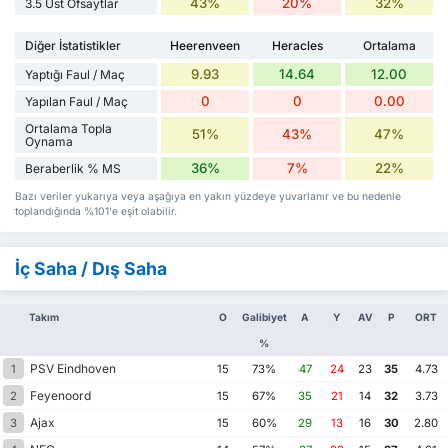
43%
20%
32%
3.5 Üst Ofsaytlar
Diğer İstatistikler
Heerenveen
Heracles
Ortalama
9.93
14.64
12.00
Yaptığı Faul / Maç
0
0
0.00
Yapılan Faul / Maç
Ortalama Topla
51%
43%
47%
Oynama
36%
7%
22%
Beraberlik % MS
Bazı veriler yukarıya veya aşağıya en yakın yüzdeye yuvarlanır ve bu nedenle
toplandığında %101'e eşit olabilir.
İç Saha / Dış Saha
Takım
O
Galibiyet
A
Y
AV
P
ORT
%
PSV Eindhoven
1
15
73%
47
24
23
35
4.73
Feyenoord
2
15
67%
35
21
14
32
3.73
Ajax
3
15
60%
29
13
16
30
2.80