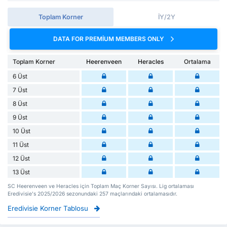
Toplam Korner
İY/2Y
DATA FOR PREMIUM MEMBERS ONLY
Toplam Korner
Heerenveen
Heracles
Ortalama
6 Üst
7 Üst
8 Üst
9 Üst
10 Üst
11 Üst
12 Üst
13 Üst
SC Heerenveen ve Heracles için Toplam Maç Korner Sayısı. Lig ortalaması
Eredivisie's 2025/2026 sezonundaki 257 maçlarındaki ortalamasıdır.
Eredivisie Korner Tablosu