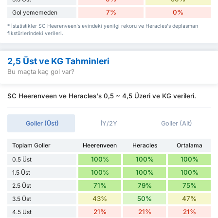
7%
0%
Gol yememeden
* İstatistikler SC Heerenveen's evindeki yenilgi rekoru ve Heracles's deplasman
fikstürlerindeki verileri.
2,5 Üst ve KG Tahminleri
Bu maçta kaç gol var?
SC Heerenveen ve Heracles's 0,5 ~ 4,5 Üzeri ve KG verileri.
Goller (Üst)
İY/2Y
Goller (Alt)
Toplam Goller
Heerenveen
Heracles
Ortalama
100%
100%
100%
0.5 Üst
100%
100%
100%
1.5 Üst
71%
79%
75%
2.5 Üst
43%
50%
47%
3.5 Üst
21%
21%
21%
4.5 Üst