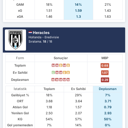
GAM
18%
14%
21%
xG
1.51
1.59
1.43
xGA
1.46
1.3
1.63
Heracles
Hollanda - Eredivisie
Sıralama.
18
/ 18
Form
Sonuçlar
MBP
Toplam
M
M
B
M
B
0.68
Ev Sahibi
G
M
M
B
B
1.07
Deplasman
M
M
M
M
M
0.29
İstatistik
Toplam
Ev Sahibi
Deplasman
Galibiyet %
18%
29%
7%
ORT
3.68
3.64
3.71
Atılan Gol
1.18
1.57
0.79
Yenilen Gol
2.50
2.07
2.93
KG
54%
57%
50%
Gol yememeden
7%
14%
0%