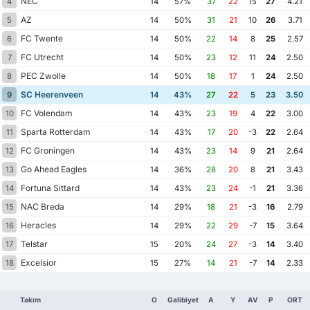
NEC
4
14
57%
37
22
15
27
4.21
AZ
5
14
50%
31
21
10
26
3.71
FC Twente
6
14
50%
22
14
8
25
2.57
FC Utrecht
7
14
50%
23
12
11
24
2.50
PEC Zwolle
8
14
50%
18
17
1
24
2.50
SC Heerenveen
9
14
43%
27
22
5
23
3.50
FC Volendam
10
14
43%
23
19
4
22
3.00
Sparta Rotterdam
11
14
43%
17
20
-3
22
2.64
FC Groningen
12
14
43%
23
14
9
21
2.64
Go Ahead Eagles
13
14
36%
28
20
8
21
3.43
Fortuna Sittard
14
14
43%
23
24
-1
21
3.36
NAC Breda
15
14
29%
18
21
-3
16
2.79
Heracles
16
14
29%
22
29
-7
15
3.64
Telstar
17
15
20%
24
27
-3
14
3.40
Excelsior
18
15
27%
14
21
-7
14
2.33
Takım
O
Galibiyet
A
Y
AV
P
ORT