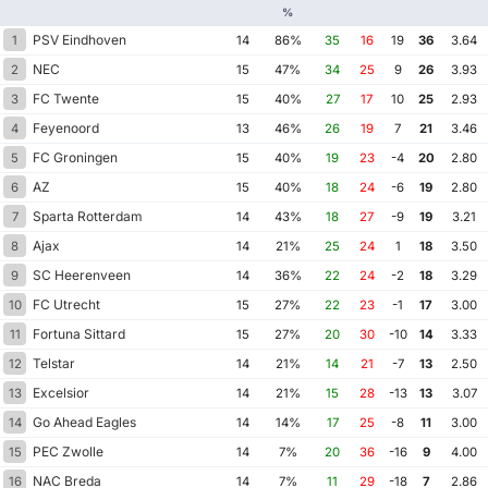
%
PSV Eindhoven
1
14
86%
35
16
19
36
3.64
NEC
2
15
47%
34
25
9
26
3.93
FC Twente
3
15
40%
27
17
10
25
2.93
Feyenoord
4
13
46%
26
19
7
21
3.46
FC Groningen
5
15
40%
19
23
-4
20
2.80
AZ
6
15
40%
18
24
-6
19
2.80
Sparta Rotterdam
7
14
43%
18
27
-9
19
3.21
Ajax
8
14
21%
25
24
1
18
3.50
SC Heerenveen
9
14
36%
22
24
-2
18
3.29
FC Utrecht
10
15
27%
22
23
-1
17
3.00
Fortuna Sittard
11
15
27%
20
30
-10
14
3.33
Telstar
12
14
21%
14
21
-7
13
2.50
Excelsior
13
14
21%
15
28
-13
13
3.07
Go Ahead Eagles
14
14
14%
17
25
-8
11
3.00
PEC Zwolle
15
14
7%
20
36
-16
9
4.00
NAC Breda
16
14
7%
11
29
-18
7
2.86