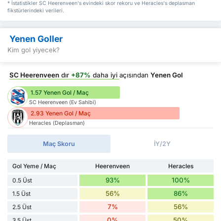
* İstatistikler SC Heerenveen's evindeki skor rekoru ve Heracles's deplasman
fikstürlerindeki verileri.
Yenen Goller
Kim gol yiyecek?
SC Heerenveen
dır
+87%
daha iyi
açısından
Yenen Gol
1.57 Yenen Gol / Maç
SC Heerenveen (Ev Sahibi)
2.93 Yenen Gol / Maç
Heracles (Deplasman)
Maç Skoru
İY/2Y
Gol Yeme / Maç
Heerenveen
Heracles
93%
100%
0.5 Üst
56%
86%
1.5 Üst
7%
56%
2.5 Üst
0%
50%
3.5 Üst