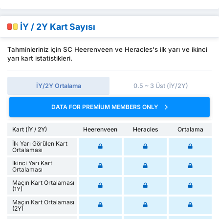
İY / 2Y Kart Sayısı
Tahminleriniz için SC Heerenveen ve Heracles's ilk yarı ve ikinci
yarı kart istatistikleri.
İY/2Y Ortalama
0.5 ~ 3 Üst (İY/2Y)
DATA FOR PREMIUM MEMBERS ONLY
Kart (İY / 2Y)
Heerenveen
Heracles
Ortalama
İlk Yarı Görülen Kart
Ortalaması
İkinci Yarı Kart
Ortalaması
Maçın Kart Ortalaması
(1Y)
Maçın Kart Ortalaması
(2Y)