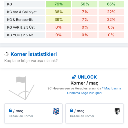
79%
50%
65%
KG
36%
7%
22%
KG Var & Galibiyet
36%
7%
22%
KG & Beraberlik
0%
0%
0%
KG VAR & 2.5 Üst
0%
0%
0%
KG YOK / 2.5 Alt
Korner İstatistikleri
Kaç tane köşe vuruşu olacak?
UNLOCK
Korner / maç
SC Heerenveen ve Heracles arasında
* Maç başına
Ortalama Köşe Vuruşları
/ maç
/ maç
Kazanılan Korner
Kazanılan Korner