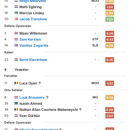
Ringo Meerveld
10
MOO
6.96
Mats Egbring
15
-
1.04
Marcus Linday
16
-
6.80
Jacob Trenskow
20
-
7.23
Defans Oyuncuları
Maas Willemsen
3
-
6.05
Sam Kersten
4
STP
6.43
Vasilios Zagaritis
19
SLB
6.68
Kaleci
Bernt Klaverboer
22
-
6.35
#
Yedekler
Forvetler
↑
Luca Oyen
11
MOO
3.52
Orta Sahalar
↑
Luuk Brouwers
8
MO
6.52
Isaiah Ahmed
35
-
-
↑
Nolhan Allan Courtens Mabeneyshi
36
-
0.99
Eser Gürbüz
50
-
2.82
Defans Oyuncuları
↑
Nikolai Søyset Hopland
17
-