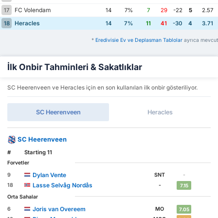
FC Volendam
17
14
7%
7
29
-22
5
2.57
Heracles
18
14
7%
11
41
-30
4
3.71
*
Eredivisie Ev ve Deplasman Tablolar
ayrıca mevcut
İlk Onbir Tahminleri & Sakatlıklar
SC Heerenveen ve Heracles için en son kullanılan ilk onbir gösteriliyor.
SC Heerenveen
Heracles
SC Heerenveen
#
Starting 11
Forvetler
Dylan Vente
9
SNT
-
Lasse Selvåg Nordås
18
-
7.15
Orta Sahalar
Joris van Overeem
6
MO
7.05