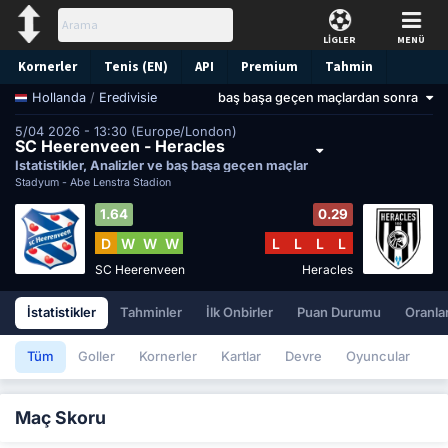
LİGLER
MENÜ
Kornerler
Tenis (EN)
API
Premium
Tahmin
/
Eredivisie
baş başa geçen maçlardan sonra
Hollanda
5/04 2026 - 13:30 (Europe/London)
SC Heerenveen - Heracles
İstatistikler, Analizler ve baş başa geçen maçlar
Stadyum -
Abe Lenstra Stadion
1.64
0.29
D
W
W
W
L
L
L
L
SC Heerenveen
Heracles
İstatistikler
Tahminler
İlk Onbirler
Puan Durumu
Oranla
Tüm
Goller
Kornerler
Kartlar
Devre
Oyuncular
Maç Skoru