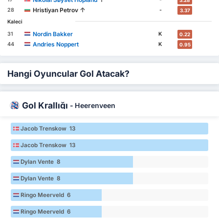
3.28
↑
Hristiyan Petrov
28
-
3.37
Kaleci
Nordin Bakker
31
K
0.22
Andries Noppert
44
K
0.95
Hangi Oyuncular Gol Atacak?
Gol Krallığı
-
Heerenveen
Jacob Trenskow 13
Jacob Trenskow 13
Dylan Vente 8
Dylan Vente 8
Ringo Meerveld 6
Ringo Meerveld 6