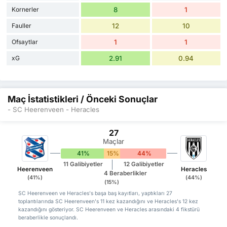
Kornerler
8
1
Fauller
12
10
Ofsaytlar
1
1
xG
2.91
0.94
Maç İstatistikleri / Önceki Sonuçlar
- SC Heerenveen - Heracles
27
Maçlar
41%
15%
44%
11 Galibiyetler
12 Galibiyetler
Heerenveen
Heracles
4 Beraberlikler
(41%)
(44%)
(15%)
SC Heerenveen ve Heracles's başa baş kayıtları, yaptıkları 27
toplantılarında SC Heerenveen's 11 kez kazandığını ve Heracles's 12 kez
kazandığını gösteriyor. SC Heerenveen ve Heracles arasındaki 4 fikstürü
beraberlikle sonuçlandı.