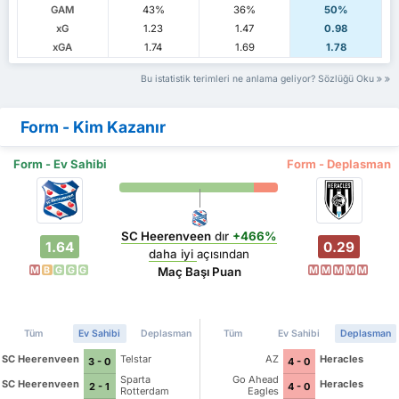
GAM
43%
36%
50%
xG
1.23
1.47
0.98
xGA
1.74
1.69
1.78
Bu istatistik terimleri ne anlama geliyor? Sözlüğü Oku
Form - Kim Kazanır
Form - Ev Sahibi
Form - Deplasman
SC Heerenveen
dır
+466%
1.64
0.29
daha iyi
açısından
M
B
G
G
G
M
M
M
M
M
Maç Başı Puan
Tüm
Ev Sahibi
Deplasman
Tüm
Ev Sahibi
Deplasman
SC Heerenveen
Telstar
AZ
Heracles
3 - 0
4 - 0
Sparta
Go Ahead
SC Heerenveen
Heracles
2 - 1
4 - 0
Rotterdam
Eagles