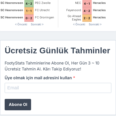
SC Heerenveen
PEC Zwolle
NEC
Heracles
4 - 2
4 - 1
SC Heerenveen
FC Utrecht
Feyenoord
Heracles
1 - 1
4 - 2
Go Ahead
SC Heerenveen
FC Groningen
Heracles
0 - 2
2 - 2
Eagles
Önceki
Sonraki
Önceki
Sonraki
Ücretsiz Günlük Tahminler
FootyStats Tahminlerine Abone Ol, Her Gün 3 ~ 10
Ücretsiz Tahmin Al. Kârı Takip Ediyoruz!
Üye olmak için mail adresini kullan
*
Abone Ol