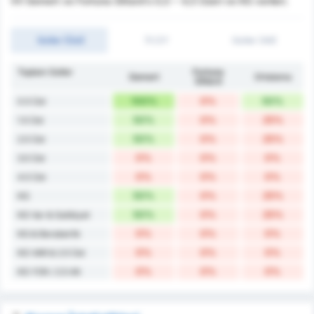
VV Gemert ve Fortuna Sittard's 0,5 ~ 4,5 Üzeri ve KG verileri.
Goller (Üst)
İY/2Y
Goller (Alt)
Toplam Goller
Fortuna
Gemert
Ortalama
Sittard
100%
0%
50%
0.5 Üst
50%
0%
25%
1.5 Üst
50%
0%
25%
2.5 Üst
0%
0%
0%
3.5 Üst
0%
0%
0%
4.5 Üst
50%
0%
25%
KG
50%
0%
25%
KG Var & Galibiyet
0%
0%
0%
KG & Beraberlik
0%
0%
0%
KG VAR & 2.5 Üst
0%
0%
0%
KG YOK / 2.5 Alt