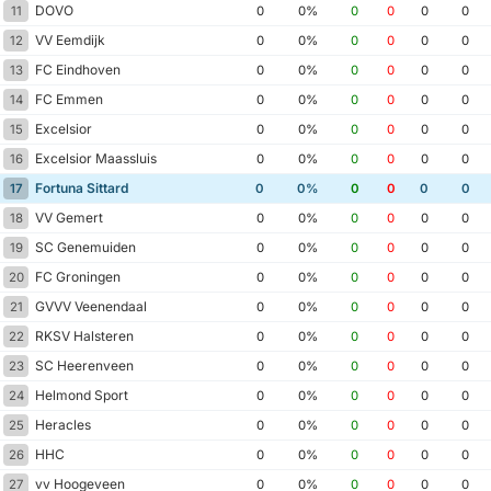
DOVO
11
0
0%
0
0
0
0
VV Eemdijk
12
0
0%
0
0
0
0
FC Eindhoven
13
0
0%
0
0
0
0
FC Emmen
14
0
0%
0
0
0
0
Excelsior
15
0
0%
0
0
0
0
Excelsior Maassluis
16
0
0%
0
0
0
0
Fortuna Sittard
17
0
0%
0
0
0
0
VV Gemert
18
0
0%
0
0
0
0
SC Genemuiden
19
0
0%
0
0
0
0
FC Groningen
20
0
0%
0
0
0
0
GVVV Veenendaal
21
0
0%
0
0
0
0
RKSV Halsteren
22
0
0%
0
0
0
0
SC Heerenveen
23
0
0%
0
0
0
0
Helmond Sport
24
0
0%
0
0
0
0
Heracles
25
0
0%
0
0
0
0
HHC
26
0
0%
0
0
0
0
vv Hoogeveen
27
0
0%
0
0
0
0