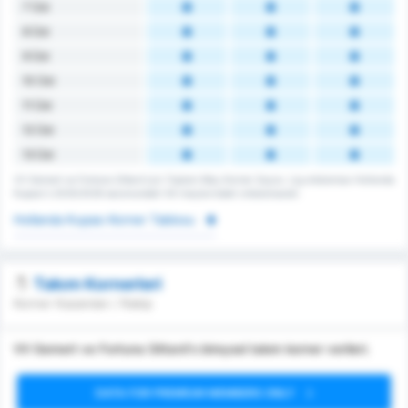
7 Üst
8 Üst
9 Üst
10 Üst
11 Üst
12 Üst
13 Üst
VV Gemert ve Fortuna Sittard için Toplam Maç Korner Sayısı. Lig ortalaması Hollanda
Kupası's 2025/2026 sezonundaki 54 maçlarındaki ortalamasıdır.
Hollanda Kupası Korner Tablosu
Takım Kornerleri
Korner Kazanılan / Rakip
VV Gemert ve Fortuna Sittard's bireysel takım korner verileri.
DATA FOR PREMIUM MEMBERS ONLY