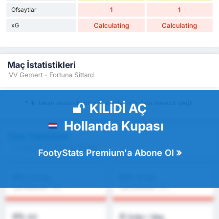
Ofsaytlar
1
1
xG
Calculating
Calculating
Maç İstatistikleri
VV Gemert - Fortuna Sittard
* İki takım arasında önceki maçlar için data mevcut değil.
KİLİDİ AÇ
Hollanda Kupası
Tüm Tahminler
- VV Gemert - Fortuna Sittard
FootyStats Premium'a Abone Ol
0%
0%
2.5 Üst
1.5 Üst
Lig Ortalaması : 0%
Lig Ortalaması : 0%
0%
0
KG
Goller / Maç