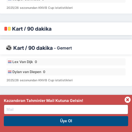
2025/26 sezonundan KNVB Cup istatistikleri
Kart / 90 dakika
Kart / 90 dakika
-
Gemert
Lex Van Dijk 0
Dylan van Diepen 0
2025/26 sezonundan KNVB Cup istatistikleri
Kazandıran Tahminler Mail Kutuna Gelsin!
Kart / 90 dakika
-
Fortuna Sittard
Edouard Michut 3.1
PREMIUM ÜYE OL. HEMEN KAZAN
Kaj Sierhuis 0.87