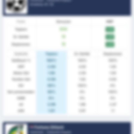
Sıralama.
0
/ 52
Form
Sonuçlar
MBP
Toplam
G
G
3.00
Ev Sahibi
G
3.00
Deplasman
G
3.00
İstatistik
Toplam
Ev Sahibi
Deplasman
Galibiyet %
100%
100%
100%
ORT
2.00
3.00
1.00
Atılan Gol
1.50
2.00
1.00
Yenilen Gol
0.50
1.00
0.00
KG
50%
100%
0%
Gol yememeden
50%
0%
100%
GAM
0%
0%
0%
xG
2.06
1.66
2.47
xGA
1.01
0.91
1.1
Fortuna Sittard
Hollanda - Hollanda Kupası