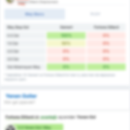
Fortuna Sittard (Deplasman)
maç
Maç Skoru
İY/2Y
Maç Başı Gol
Gemert
Fortuna Sittard
100%
0%
0.5 Üst
50%
0%
1.5 Üst
0%
0%
2.5 Üst
0%
0%
3.5 Üst
0%
0%
Gol Atılamayan Maç
* İstatistikler VV Gemert ve Fortuna Sittard'nin hem iç saha hem de deplasman
maçlarını içerir.
Yenen Goller
Kim gol yiyecek?
Fortuna Sittard
dır
avantajlı
açısından
Yenen Gol
0.5 Yenen Gol / Maç