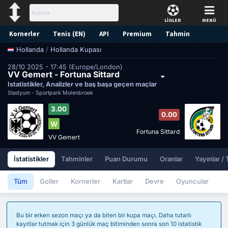
LİGLER
MENÜ
Kornerler
Tenis (EN)
API
Premium
Tahmin
/
Hollanda Kupası
Hollanda
28/10 2025 - 17:45 (Europe/London)
VV Gemert - Fortuna Sittard
İstatistikler, Analizler ve baş başa geçen maçlar
Stadyum -
Sportpark Molenbroek
3.00
0.00
W
Fortuna Sittard
VV Gemert
İstatistikler
Tahminler
Puan Durumu
Oranlar
Yayınlar /
Tüm
Goller
Kornerler
Kartlar
Devre
Oyuncular
Bu bir erken sezon maçı ya da biten bir kupa maçı. Daha tutarlı
kayıtlar tutmak için 3 günlük maç bitiminden sonra son 10 istatistik