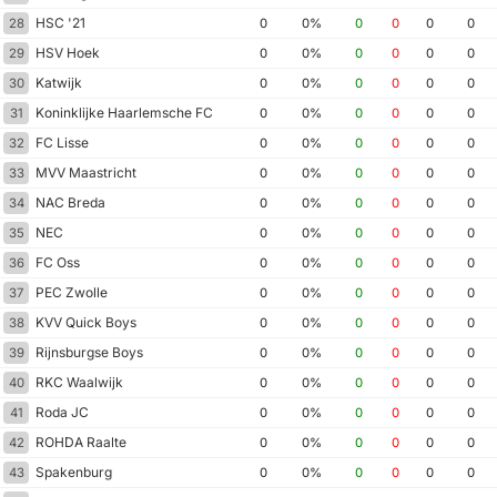
HSC '21
28
0
0%
0
0
0
0
HSV Hoek
29
0
0%
0
0
0
0
Katwijk
30
0
0%
0
0
0
0
Koninklijke Haarlemsche FC
31
0
0%
0
0
0
0
FC Lisse
32
0
0%
0
0
0
0
MVV Maastricht
33
0
0%
0
0
0
0
NAC Breda
34
0
0%
0
0
0
0
NEC
35
0
0%
0
0
0
0
FC Oss
36
0
0%
0
0
0
0
PEC Zwolle
37
0
0%
0
0
0
0
KVV Quick Boys
38
0
0%
0
0
0
0
Rijnsburgse Boys
39
0
0%
0
0
0
0
RKC Waalwijk
40
0
0%
0
0
0
0
Roda JC
41
0
0%
0
0
0
0
ROHDA Raalte
42
0
0%
0
0
0
0
Spakenburg
43
0
0%
0
0
0
0