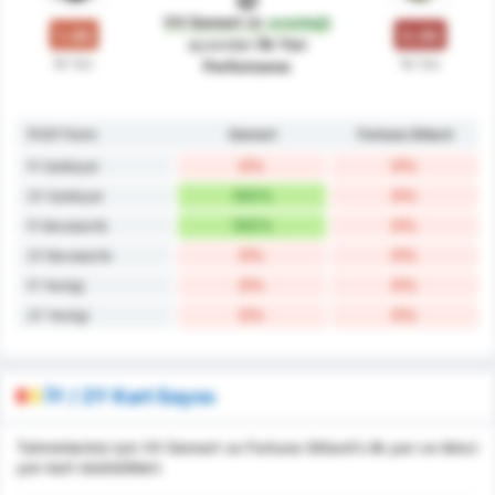
VV Gemert
dır
avantajlı
1.00
0.00
açısından
İlk Yarı
İlk Yarı
İlk Yarı
Performansı
İY/2Y Form
Gemert
Fortuna Sittard
0%
0%
İY Galibiyet
100%
0%
2Y Galibiyet
100%
0%
İY Beraberlik
0%
0%
2Y Beraberlik
0%
0%
İY Yenilgi
0%
0%
2Y Yenilgi
İY / 2Y Kart Sayısı
Tahminleriniz için VV Gemert ve Fortuna Sittard's ilk yarı ve ikinci
yarı kart istatistikleri.