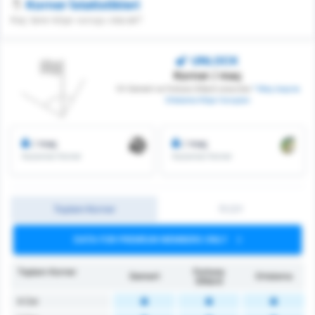
Korner İstatistikleri
Kaç tane köşe vuruşu olacak?
UNLOCK
Korner / maç
VV Gemert ve Fortuna Sittard arasında
* Maç başına
Ortalama Köşe Vuruşları
/ maç
/ maç
Kazanılan Korner
Kazanılan Korner
Toplam Korner
İY/2Y
DATA FOR PREMIUM MEMBERS ONLY
Toplam Korner
Fortuna
Gemert
Ortalama
Sittard
6 Üst