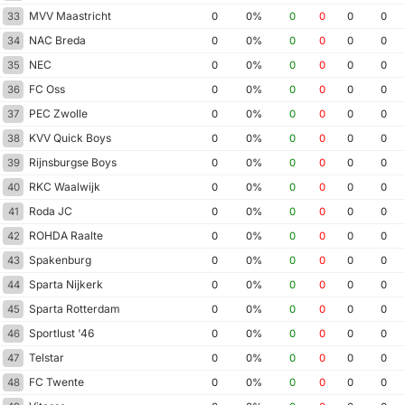
MVV Maastricht
33
0
0%
0
0
0
0
NAC Breda
34
0
0%
0
0
0
0
NEC
35
0
0%
0
0
0
0
FC Oss
36
0
0%
0
0
0
0
PEC Zwolle
37
0
0%
0
0
0
0
KVV Quick Boys
38
0
0%
0
0
0
0
Rijnsburgse Boys
39
0
0%
0
0
0
0
RKC Waalwijk
40
0
0%
0
0
0
0
Roda JC
41
0
0%
0
0
0
0
ROHDA Raalte
42
0
0%
0
0
0
0
Spakenburg
43
0
0%
0
0
0
0
Sparta Nijkerk
44
0
0%
0
0
0
0
Sparta Rotterdam
45
0
0%
0
0
0
0
Sportlust '46
46
0
0%
0
0
0
0
Telstar
47
0
0%
0
0
0
0
FC Twente
48
0
0%
0
0
0
0