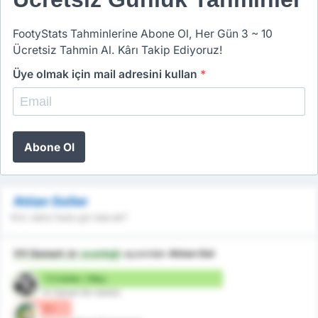
FootyStats Tahminlerine Abone Ol, Her Gün 3 ~ 10
Ücretsiz Tahmin Al. Kârı Takip Ediyoruz!
Üye olmak için mail adresini kullan
*
Abone Ol
Atılan Goller
Kim daha fazla gol atacak?
VV Gemert
dır
avantajlı
açısından
Atılan Gol
1.5 Goller / Maç
VV Gemert (Ev Sahibi)
0 /