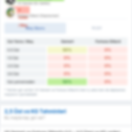
VV Gemert (Ev Sahibi)
0
Fortuna Sittard (Deplasman)
Goller
/ Maç
Maç Skoru
İY/2Y
Gol Yeme / Maç
Gemert
Fortuna Sittard
50%
0%
0.5 Üst
0%
0%
1.5 Üst
0%
0%
2.5 Üst
0%
0%
3.5 Üst
50%
0%
Gol yememeden
* Yenilen gol verileri VV Gemert ve Fortuna Sittard's hem iç saha hem de deplasman
maçlarını içermektedir.
2,5 Üst ve KG Tahminleri
Bu maçta kaç gol var?