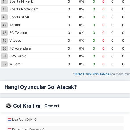
Sparta Nijkerk
44
0
0%
0
0
0
0
Sparta Rotterdam
45
0
0%
0
0
0
0
Sportlust '46
46
0
0%
0
0
0
0
Telstar
47
0
0%
0
0
0
0
FC Twente
48
0
0%
0
0
0
0
Vitesse
49
0
0%
0
0
0
0
FC Volendam
50
0
0%
0
0
0
0
VVV-Venlo
51
0
0%
0
0
0
0
Willem II
52
0
0%
0
0
0
0
*
KNVB Cup Form Tablosu
da mevcuttur
Hangi Oyuncular Gol Atacak?
Gol Krallığı
-
Gemert
Lex Van Dijk 0
Dylan van Diepen 0