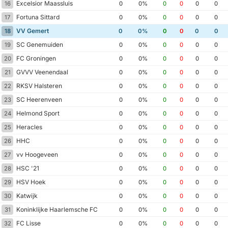
Excelsior Maassluis
16
0
0%
0
0
0
0
Fortuna Sittard
17
0
0%
0
0
0
0
VV Gemert
18
0
0%
0
0
0
0
SC Genemuiden
19
0
0%
0
0
0
0
FC Groningen
20
0
0%
0
0
0
0
GVVV Veenendaal
21
0
0%
0
0
0
0
RKSV Halsteren
22
0
0%
0
0
0
0
SC Heerenveen
23
0
0%
0
0
0
0
Helmond Sport
24
0
0%
0
0
0
0
Heracles
25
0
0%
0
0
0
0
HHC
26
0
0%
0
0
0
0
vv Hoogeveen
27
0
0%
0
0
0
0
HSC '21
28
0
0%
0
0
0
0
HSV Hoek
29
0
0%
0
0
0
0
Katwijk
30
0
0%
0
0
0
0
Koninklijke Haarlemsche FC
31
0
0%
0
0
0
0
FC Lisse
32
0
0%
0
0
0
0