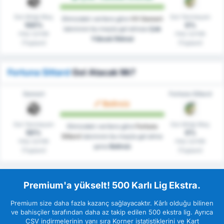
Gol Attığı Maç
Gol Yenmeyen
Elimizdeki verilere göre
VV Gemert
100%
0%
takımının bu maçta gol atması
Çok
maç içinde
maç içinde
Yüksek İhtimal
(Toplam)
(Toplam)
Fortuna Sittard
Gol Atacak Mı?
Gemert
Fortuna Sittard
Belirsiz
Gol Yenmeyen
Gol Attığı Maç
Elimizdeki verilere göre
Fortuna
50%
0%
Sittard
takımının bu maçta gol atma
maç içinde
maç içinde
şansı
Belirsiz
(Toplam)
(Toplam)
Premium'a yükselt! 500 Karlı Lig Ekstra.
Premium size daha fazla kazanç sağlayacaktır. Kârlı olduğu bilinen
ve bahisçiler tarafından daha az takip edilen 500 ekstra lig. Ayrıca
CSV indirmelerinin yanı sıra Korner istatistiklerini ve Kart