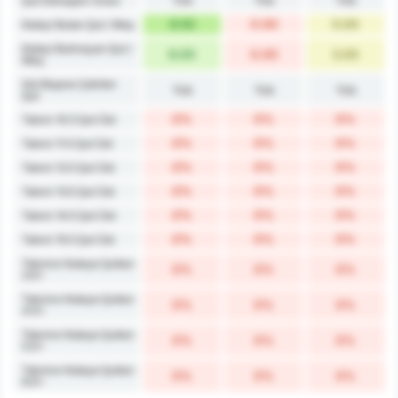
Yok
Yok
Yok
Şut Dönüşüm Oranı
9.50
0.00
5.00
Kaleyi Bulan Şut / Maç
Kaleyi Bulmayan Şut /
6.00
0.00
3.00
Maç
Gol Başına Çekilen
Yok
Yok
Yok
Şut
0%
0%
0%
Takım 10.5 Şut Üst
0%
0%
0%
Takım 11.5 Şut Üst
0%
0%
0%
Takım 12.5 Şut Üst
0%
0%
0%
Takım 13.5 Şut Üst
0%
0%
0%
Takım 14.5 Şut Üst
0%
0%
0%
Takım 15.5 Şut Üst
Takımın Kaleye Şutları
0%
0%
0%
3.5+
Takımın Kaleye Şutları
0%
0%
0%
4.5+
Takımın Kaleye Şutları
0%
0%
0%
5.5+
Takımın Kaleye Şutları
0%
0%
0%
6.5+