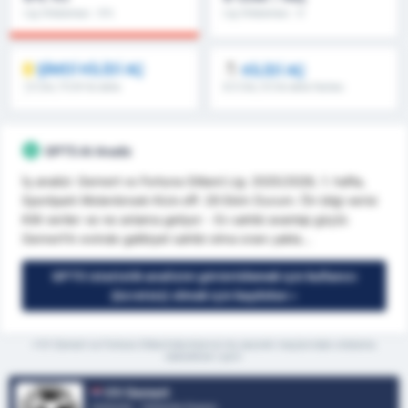
Lig Ortalaması : 0%
Lig Ortalaması : 0
ŞİMDİ KİLİDİ AÇ
KİLİDİ AÇ
1.5 Üst, İY/2H & daha
8.5 Üst, 9.5 & daha fazlası
fazlası
GPT5 AI Analiz
İş analizi: Gemert vs Fortuna Sittard Lig: 2025/2026, 1. hafta,
Sportpark Molenbroek Kick-off: 29 Ekim Durum: Ön bilgi verisi
Kilit veriler ve ne anlama geliyor - Ev sahibi avantajı güçlü:
Gemert’in evinde galibiyet sahibi olma oranı yakla...
GPT5 istatistik analizini görüntülemek için kullanıcı
(ücretsiz) olmak için kaydolun »
*VV Gemert ve Fortuna Sittard takımlarının bu sezonki maçlarından ortalama
istatistikleri içerir
VV Gemert
Hollanda - Hollanda Kupası