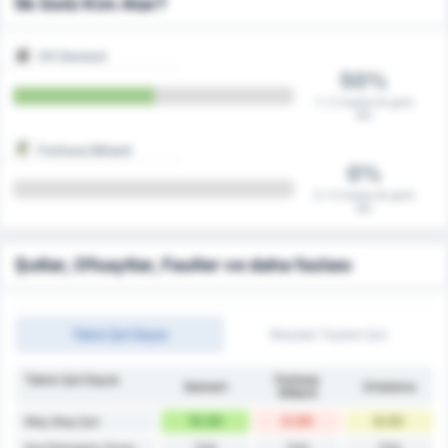
İlk Golü Kim Atar?
VV Gemert
50%
1 / 2 maçta ilk golü
attı
Fortuna Sittard
0%
0 / 0 maçta ilk golü
attı
Şutlar, Ofsaytlar, Fauller ve daha fazlası
Takım Şut Sayısı
Maçtaki Toplam Şut
Takım Şut Sayısı
Fortuna
Gemert
Ortalama
Sittard
15.50
0.00
8.00
Maç Başı Şut