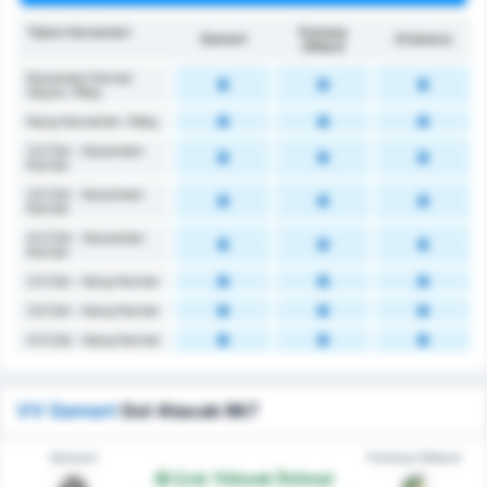
Takım Kornerleri
Fortuna
Gemert
Ortalama
Sittard
Kazanılan Korner
Sayısı / Maç
Karşı Kornerler / Maç
2.5 Üst - Kazanılan
Korner
3.5 Üst - Kazanılan
Korner
4.5 Üst - Kazanılan
Korner
2.5 Üst - Karşı Korner
3.5 Üst - Karşı Korner
4.5 Üst - Karşı Korner
VV Gemert
Gol Atacak Mı?
Gemert
Fortuna Sittard
Çok Yüksek İhtimal