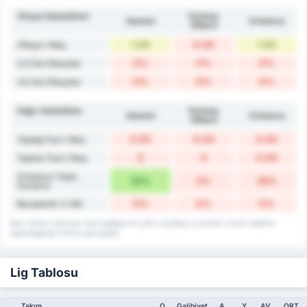
Ofsayt İstatistikleri
Fortuna
Gemert
Ortalama
Sittard
1.00
0.00
1.00
Ofsayt / Maç
0%
0%
0%
2.5 Üst Ofsaytlar
0%
0%
0%
3.5 Üst Ofsaytlar
Diğer İstatistikler
Fortuna
Gemert
Ortalama
Sittard
0.50
0.00
0.00
Yaptığı Faul / Maç
0
0
0.00
Yapılan Faul / Maç
Ortalama Topla
58%
0%
29%
Oynama
0%
0%
0%
Beraberlik % MS
Bazı veriler yukarıya veya aşağıya en yakın yüzdeye yuvarlanır ve bu nedenle
toplandığında %101'e eşit olabilir.
Lig Tablosu
Takım
O
Galibiyet
A
Y
AV
ORT