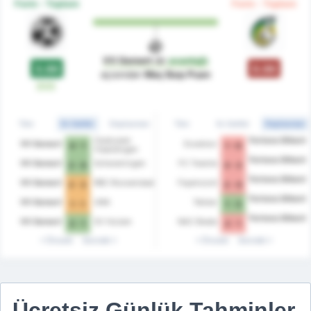
Form - Toplam
Form - Toplam
VV Gemert
dır
avantajlı
3.00
0.00
açısından
Maç Başı Puan
G
G
Tüm
Ev Sahibi
Deplasman
Tüm
Ev Sahibi
Deplasman
Zwaluwen
Fortuna Sittard
VV Gemert
Excelsior
4 - 1
1 - 0
Vlaardingen
Fortuna Sittard
VV Gemert
Scheveningen
FC Twente
2 - 0
3 - 2
Fortuna Sittard
VV Gemert
RBC Roosendaal
Feyenoord
2 - 2
2 - 0
Fortuna Sittard
VV Gemert
UNA
Telstar
1 - 1
1 - 3
Fortuna Sittard
VV Gemert
SV Huizen
NAC Breda
2 - 1
2 - 1
Önceki
Sonraki
Önceki
Sonraki
Ücretsiz Günlük Tahminler