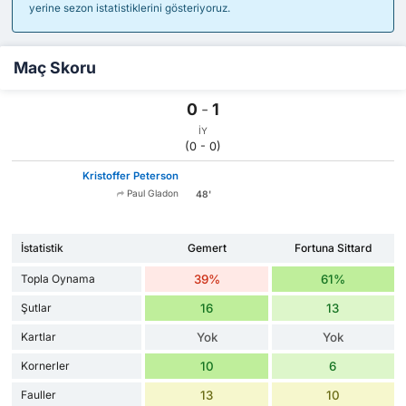
yerine sezon istatistiklerini gösteriyoruz.
Maç Skoru
0
-
1
İY
(0 - 0)
Kristoffer Peterson
Paul Gladon
48'
İstatistik
Gemert
Fortuna Sittard
Topla Oynama
39%
61%
Şutlar
16
13
Kartlar
Yok
Yok
Kornerler
10
6
Fauller
13
10