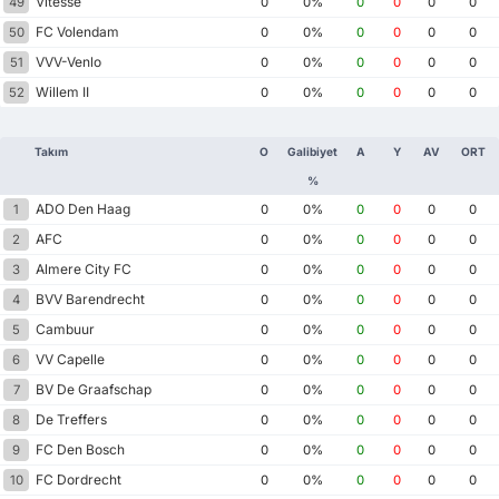
Vitesse
49
0
0%
0
0
0
0
FC Volendam
50
0
0%
0
0
0
0
VVV-Venlo
51
0
0%
0
0
0
0
Willem II
52
0
0%
0
0
0
0
Takım
O
Galibiyet
A
Y
AV
ORT
%
ADO Den Haag
1
0
0%
0
0
0
0
AFC
2
0
0%
0
0
0
0
Almere City FC
3
0
0%
0
0
0
0
BVV Barendrecht
4
0
0%
0
0
0
0
Cambuur
5
0
0%
0
0
0
0
VV Capelle
6
0
0%
0
0
0
0
BV De Graafschap
7
0
0%
0
0
0
0
De Treffers
8
0
0%
0
0
0
0
FC Den Bosch
9
0
0%
0
0
0
0
FC Dordrecht
10
0
0%
0
0
0
0