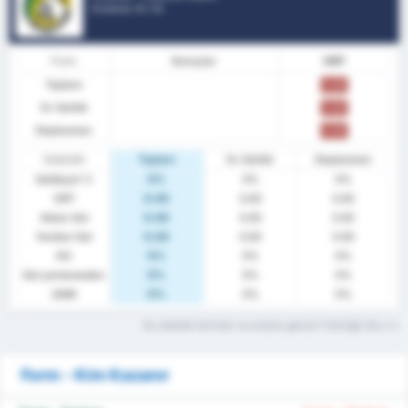
Sıralama.
0
/ 52
Form
Sonuçlar
MBP
Toplam
0.00
Ev Sahibi
0.00
Deplasman
0.00
İstatistik
Toplam
Ev Sahibi
Deplasman
Galibiyet %
0%
0%
0%
ORT
0.00
0.00
0.00
Atılan Gol
0.00
0.00
0.00
Yenilen Gol
0.00
0.00
0.00
KG
0%
0%
0%
Gol yememeden
0%
0%
0%
GAM
0%
0%
0%
Bu istatistik terimleri ne anlama geliyor? Sözlüğü Oku
Form - Kim Kazanır