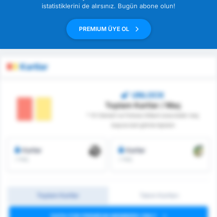
istatistiklerini de alırsınız. Bugün abone olun!
PREMIUM ÜYE OL
Kartlar
UNLOCK
Toplam Kartlar / Maç
* VV Gemert ve Fortuna Sittard arasındaki maç
başına kart görme toplamı
Kartlar
Kartlar
/ maç
/ maç
Toplam Kartlar
Takım Kartları
DATA FOR PREMIUM MEMBERS ONLY