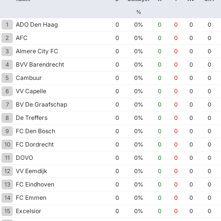
%
ADO Den Haag
1
0
0%
0
0
0
0
AFC
2
0
0%
0
0
0
0
Almere City FC
3
0
0%
0
0
0
0
BVV Barendrecht
4
0
0%
0
0
0
0
Cambuur
5
0
0%
0
0
0
0
VV Capelle
6
0
0%
0
0
0
0
BV De Graafschap
7
0
0%
0
0
0
0
De Treffers
8
0
0%
0
0
0
0
FC Den Bosch
9
0
0%
0
0
0
0
FC Dordrecht
10
0
0%
0
0
0
0
DOVO
11
0
0%
0
0
0
0
VV Eemdijk
12
0
0%
0
0
0
0
FC Eindhoven
13
0
0%
0
0
0
0
FC Emmen
14
0
0%
0
0
0
0
Excelsior
15
0
0%
0
0
0
0