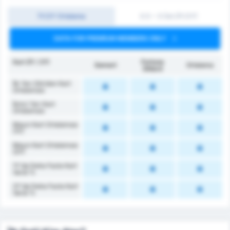
İY/2Y Ortalama
0.5 ~ 3 Üst (İY/2Y)
DATA FOR PREMIUM MEMBERS ONLY
Kart (İY / 2Y)
Fortuna
Gemert
Ortalama
Sittard
İlk Yarı Görülen Kart
Ortalaması
İkinci Yarı Kart
Ortalaması
Maçın Kart Ortalaması
(1Y)
Maçın Kart Ortalaması
(2Y)
1Y'da Daha Fazla Kart
Vardı %
2Y'da Daha Fazla Kart
Vardı %