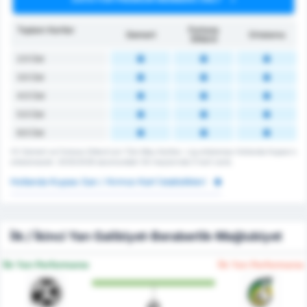
Toplam Kartlar
Fortuna
Gemert
Ortalama
Sittard
2.5 Üst
3.5 Üst
4.5 Üst
5.5 Üst
6.5 Üst
VV Gemert ve Fortuna Sittard için Tüm Maç Kartları. Lig ortalaması Hollanda Kupası's
ortalamasıdır. 2025/2026 sezonundaki 54 maçlarında 0 kart vardı.
Hollanda Kupası Sarı / Kırmızı Kart İstatistikleri
İlk / İkinci Yarı Galibiyet-Beraberlik-Mağlubiyet
İlk Yarı Performansı
İlk Yarı Performansı