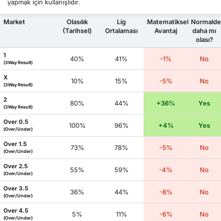
yapmak için kullanışlıdır.
Market
Olasılık
Lig
Matematiksel
Normald
(Tarihsel)
Ortalaması
Avantaj
daha mı
olası?
1
40%
41%
-1%
No
(3Way Result)
X
10%
15%
-5%
No
(3Way Result)
2
80%
44%
+36%
Yes
(3Way Result)
Over 0.5
100%
96%
+4%
Yes
(Over/Under)
Over 1.5
73%
78%
-5%
No
(Over/Under)
Over 2.5
55%
59%
-4%
No
(Over/Under)
Over 3.5
36%
44%
-8%
No
(Over/Under)
Over 4.5
5%
11%
-6%
No
(Over/Under)