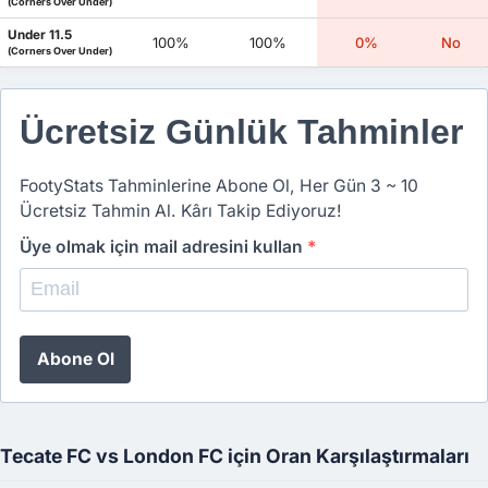
(Corners Over Under)
Under 11.5
100%
100%
0%
No
(Corners Over Under)
Ücretsiz Günlük Tahminler
FootyStats Tahminlerine Abone Ol, Her Gün 3 ~ 10
Ücretsiz Tahmin Al. Kârı Takip Ediyoruz!
Üye olmak için mail adresini kullan
*
Abone Ol
Tecate FC vs London FC için Oran Karşılaştırmaları