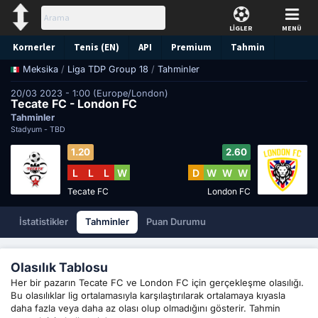
LİGLER
MENÜ
Kornerler
Tenis (EN)
API
Premium
Tahmin
/
Liga TDP Group 18
/
Tahminler
Meksika
20/03 2023 - 1:00 (Europe/London)
Tecate FC - London FC
Tahminler
Stadyum -
TBD
1.20
2.60
L
L
L
W
D
W
W
W
Tecate FC
London FC
İstatistikler
Tahminler
Puan Durumu
Olasılık Tablosu
Her bir pazarın Tecate FC ve London FC için gerçekleşme olasılığı.
Bu olasılıklar lig ortalamasıyla karşılaştırılarak ortalamaya kıyasla
daha fazla veya daha az olası olup olmadığını gösterir. Tahmin