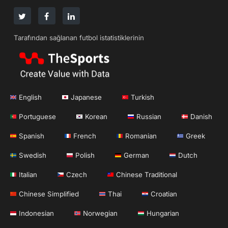
Tarafından sağlanan futbol istatistiklerinin
English
Japanese
Turkish
Portuguese
Korean
Russian
Danish
Spanish
French
Romanian
Greek
Swedish
Polish
German
Dutch
Italian
Czech
Chinese Traditional
Chinese Simplified
Thai
Croatian
Indonesian
Norwegian
Hungarian