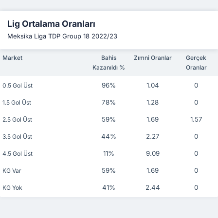
Lig Ortalama Oranları
Meksika Liga TDP Group 18 2022/23
Market
Bahis
Zımni Oranlar
Gerçek
Kazanıldı %
Oranlar
96%
1.04
0
0.5 Gol Üst
78%
1.28
0
1.5 Gol Üst
59%
1.69
1.57
2.5 Gol Üst
44%
2.27
0
3.5 Gol Üst
11%
9.09
0
4.5 Gol Üst
59%
1.69
0
KG Var
41%
2.44
0
KG Yok