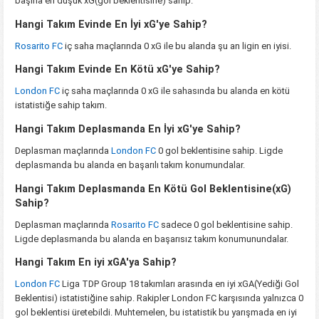
başına en düşük xG(gol beklentisine) sahip.
Hangi Takım Evinde En İyi xG'ye Sahip?
Rosarito FC
iç saha maçlarında 0 xG ile bu alanda şu an ligin en iyisi.
Hangi Takım Evinde En Kötü xG'ye Sahip?
London FC
iç saha maçlarında 0 xG ile sahasında bu alanda en kötü
istatistiğe sahip takım.
Hangi Takım Deplasmanda En İyi xG'ye Sahip?
Deplasman maçlarında
London FC
0 gol beklentisine sahip. Ligde
deplasmanda bu alanda en başarılı takım konumundalar.
Hangi Takım Deplasmanda En Kötü Gol Beklentisine(xG)
Sahip?
Deplasman maçlarında
Rosarito FC
sadece 0 gol beklentisine sahip.
Ligde deplasmanda bu alanda en başarısız takım konumunundalar.
Hangi Takım En iyi xGA'ya Sahip?
London FC
Liga TDP Group 18 takımları arasında en iyi xGA(Yediği Gol
Beklentisi) istatistiğine sahip. Rakipler London FC karşısında yalnızca 0
gol beklentisi üretebildi. Muhtemelen, bu istatistik bu yarışmada en iyi