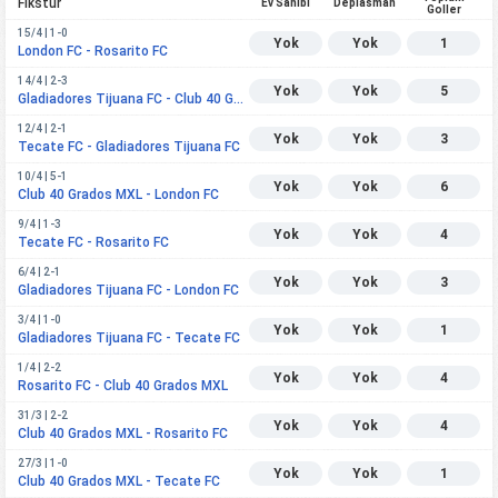
Fikstür
Ev Sahibi
Deplasman
Goller
15/4 | 1-0
Yok
Yok
1
London FC - Rosarito FC
14/4 | 2-3
Yok
Yok
5
Gladiadores Tijuana FC - Club 40 Grados MXL
12/4 | 2-1
Yok
Yok
3
Tecate FC - Gladiadores Tijuana FC
10/4 | 5-1
Yok
Yok
6
Club 40 Grados MXL - London FC
9/4 | 1-3
Yok
Yok
4
Tecate FC - Rosarito FC
6/4 | 2-1
Yok
Yok
3
Gladiadores Tijuana FC - London FC
3/4 | 1-0
Yok
Yok
1
Gladiadores Tijuana FC - Tecate FC
1/4 | 2-2
Yok
Yok
4
Rosarito FC - Club 40 Grados MXL
31/3 | 2-2
Yok
Yok
4
Club 40 Grados MXL - Rosarito FC
27/3 | 1-0
Yok
Yok
1
Club 40 Grados MXL - Tecate FC