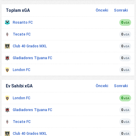
Toplam xGA
Önceki
Sonraki
Rosarito FC
0
xGA
Tecate FC
0
xGA
Club 40 Grados MXL
0
xGA
Gladiadores Tijuana FC
0
xGA
London FC
0
xGA
Ev Sahibi xGA
Önceki
Sonraki
London FC
0
xGA
Gladiadores Tijuana FC
0
xGA
Tecate FC
0
xGA
Club 40 Grados MXL
0
xGA