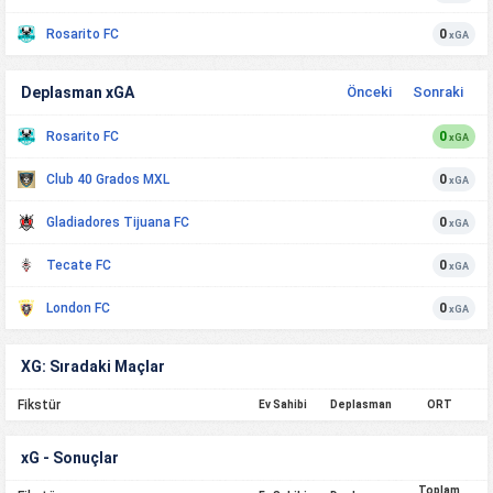
Rosarito FC
0
xGA
Deplasman xGA
Önceki
Sonraki
Rosarito FC
0
xGA
Club 40 Grados MXL
0
xGA
Gladiadores Tijuana FC
0
xGA
Tecate FC
0
xGA
London FC
0
xGA
XG: Sıradaki Maçlar
Fikstür
Ev Sahibi
Deplasman
ORT
xG - Sonuçlar
Toplam