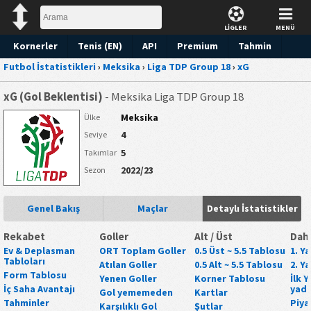
LİGLER
MENÜ
Kornerler
Tenis (EN)
API
Premium
Tahmin
Futbol İstatistikleri
›
Meksika
›
Liga TDP Group 18
›
xG
xG (Gol Beklentisi)
- Meksika Liga TDP Group 18
Meksika
Ülke
4
Seviye
5
Takımlar
2022/23
Sezon
Genel Bakış
Maçlar
Detaylı İstatistikler
Rekabet
Goller
Alt / Üst
Daha
Ev & Deplasman
ORT Toplam Goller
0.5 Üst ~ 5.5 Tablosu
1. Y
Tabloları
Atılan Goller
0.5 Alt ~ 5.5 Tablosu
2. Y
Form Tablosu
Yenen Goller
Korner Tablosu
İlk 
İç Saha Avantajı
yada
Gol yememeden
Kartlar
Tahminler
Piya
Karşılıklı Gol
Şutlar