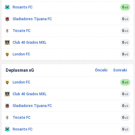
Rosarito FC
0
xG
Gladiadores Tijuana FC
0
xG
Tecate FC
0
xG
Club 40 Grados MXL
0
xG
London FC
0
xG
Deplasman xG
Önceki
Sonraki
London FC
0
xG
Club 40 Grados MXL
0
xG
Gladiadores Tijuana FC
0
xG
Tecate FC
0
xG
Rosarito FC
0
xG