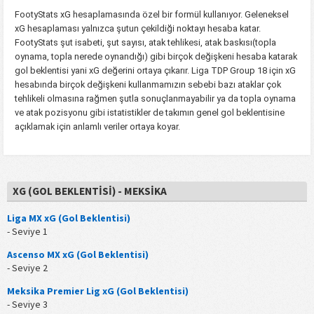
FootyStats xG hesaplamasında özel bir formül kullanıyor. Geleneksel
xG hesaplaması yalnızca şutun çekildiği noktayı hesaba katar.
FootyStats şut isabeti, şut sayısı, atak tehlikesi, atak baskısı(topla
oynama, topla nerede oynandığı) gibi birçok değişkeni hesaba katarak
gol beklentisi yani xG değerini ortaya çıkarır. Liga TDP Group 18 için xG
hesabında birçok değişkeni kullanmamızın sebebi bazı ataklar çok
tehlikeli olmasına rağmen şutla sonuçlanmayabilir ya da topla oynama
ve atak pozisyonu gibi istatistikler de takımın genel gol beklentisine
açıklamak için anlamlı veriler ortaya koyar.
XG (GOL BEKLENTISI) - MEKSIKA
Liga MX xG (Gol Beklentisi)
- Seviye 1
Ascenso MX xG (Gol Beklentisi)
- Seviye 2
Meksika Premier Lig xG (Gol Beklentisi)
- Seviye 3