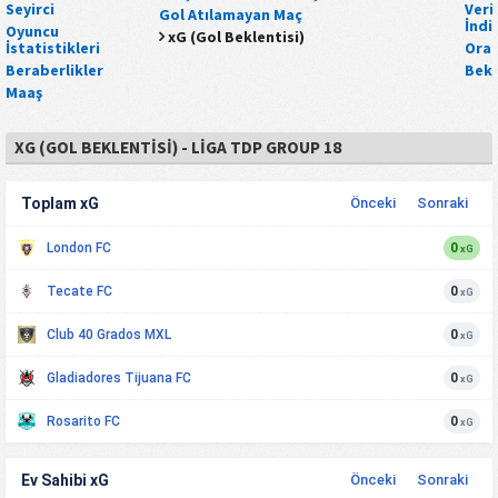
Seyirci
Veri 
Gol Atılamayan Maç
İndi
Oyuncu
xG (Gol Beklentisi)
İstatistikleri
Oran
Beraberlikler
Bekl
Maaş
XG (GOL BEKLENTISI) - LIGA TDP GROUP 18
Toplam xG
Önceki
Sonraki
London FC
0
xG
Tecate FC
0
xG
Club 40 Grados MXL
0
xG
Gladiadores Tijuana FC
0
xG
Rosarito FC
0
xG
Ev Sahibi xG
Önceki
Sonraki