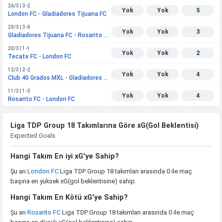
26/3 | 3-2
Yok
Yok
5
London FC - Gladiadores Tijuana FC
20/3 | 3-0
Yok
Yok
3
Gladiadores Tijuana FC - Rosarito FC
20/3 | 1-1
Yok
Yok
2
Tecate FC - London FC
12/3 | 2-2
Yok
Yok
4
Club 40 Grados MXL - Gladiadores Tijuana FC
11/3 | 1-3
Yok
Yok
4
Rosarito FC - London FC
Liga TDP Group 18 Takımlarına Göre xG(Gol Beklentisi)
Expected Goals
Hangi Takım En iyi xG'ye Sahip?
Şu an
London FC
Liga TDP Group 18 takımları arasında 0 ile maç
başına en yüksek xG(gol beklentisine) sahip.
Hangi Takım En Kötü xG'ye Sahip?
Şu an
Rosarito FC
Liga TDP Group 18 takımları arasında 0 ile maç