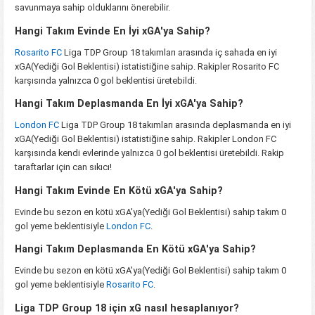
savunmaya sahip olduklarını önerebilir.
Hangi Takım Evinde En İyi xGA'ya Sahip?
Rosarito FC
Liga TDP Group 18 takımları arasında iç sahada en iyi
xGA(Yediği Gol Beklentisi) istatistiğine sahip. Rakipler Rosarito FC
karşısında yalnızca 0 gol beklentisi üretebildi.
Hangi Takım Deplasmanda En İyi xGA'ya Sahip?
London FC
Liga TDP Group 18 takımları arasında deplasmanda en iyi
xGA(Yediği Gol Beklentisi) istatistiğine sahip. Rakipler London FC
karşısında kendi evlerinde yalnızca 0 gol beklentisi üretebildi. Rakip
taraftarlar için can sıkıcı!
Hangi Takım Evinde En Kötü xGA'ya Sahip?
Evinde bu sezon en kötü xGA'ya(Yediği Gol Beklentisi) sahip takım 0
gol yeme beklentisiyle
London FC
.
Hangi Takım Deplasmanda En Kötü xGA'ya Sahip?
Evinde bu sezon en kötü xGA'ya(Yediği Gol Beklentisi) sahip takım 0
gol yeme beklentisiyle
Rosarito FC
.
Liga TDP Group 18 için xG nasıl hesaplanıyor?