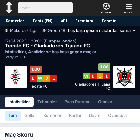
LİGLER
MENÜ
Kornerler
Tenis (EN)
API
Premium
Tahmin
/
Liga TDP Group 18
baş başa geçen maçlardan sonra
Meksika
12/04 2023 - 20:00 (Europe/London)
Tecate FC - Gladiadores Tijuana FC
İstatistikler, Analizler ve baş başa geçen maçlar
Stadyum -
TBD
1.86
1.00
W
L
D
L
L
W
D
L
Gladiadores Tijuana
Tecate FC
FC
İstatistikler
Tahminler
Puan Durumu
Oranlar
Tüm
Goller
Kornerler
Kartlar
Devre
Oyuncular
Maç Skoru