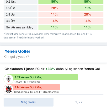
86%
86%
0.5 Üst
28%
71%
1.5 Üst
14%
28%
2.5 Üst
14%
14%
3.5 Üst
14%
14%
Gol Atılamayan Maç
* İstatistikler Tecate FC's evindeki skor rekoru ve Gladiadores Tijuana FC's
deplasman fikstürlerindeki verileri.
Yenen Goller
Kim gol yiyecek?
Gladiadores Tijuana FC
dır
+33%
daha iyi
açısından
Yenen Gol
1.71 Yenen Gol / Maç
Tecate FC (Ev Sahibi)
1.14 Yenen Gol / Maç
Gladiadores Tijuana FC (Deplasman)
Maç Skoru
İY/2Y