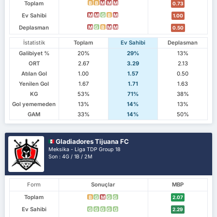
Toplam
B
B
M
M
M
0.73
Ev Sahibi
M
M
G
B
M
1.00
Deplasman
M
G
B
M
M
0.50
İstatistik
Toplam
Ev Sahibi
Deplasman
Galibiyet %
20%
29%
13%
ORT
2.67
3.29
2.13
Atılan Gol
1.00
1.57
0.50
Yenilen Gol
1.67
1.71
1.63
KG
53%
71%
38%
Gol yememeden
13%
14%
13%
GAM
33%
14%
50%
Gladiadores Tijuana FC
Meksika - Liga TDP Group 18
Son : 4G / 1B / 2M
Form
Sonuçlar
MBP
Toplam
B
G
M
G
G
2.07
Ev Sahibi
G
G
G
G
G
2.29