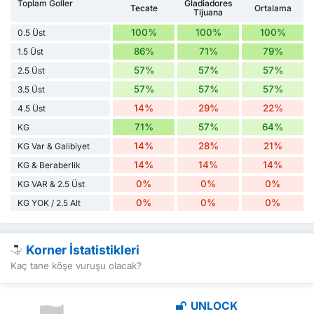
Toplam Goller
Gladiadores
Tecate
Ortalama
Tijuana
100%
100%
100%
0.5 Üst
86%
71%
79%
1.5 Üst
57%
57%
57%
2.5 Üst
57%
57%
57%
3.5 Üst
14%
29%
22%
4.5 Üst
71%
57%
64%
KG
14%
28%
21%
KG Var & Galibiyet
14%
14%
14%
KG & Beraberlik
0%
0%
0%
KG VAR & 2.5 Üst
0%
0%
0%
KG YOK / 2.5 Alt
Korner İstatistikleri
Kaç tane köşe vuruşu olacak?
UNLOCK