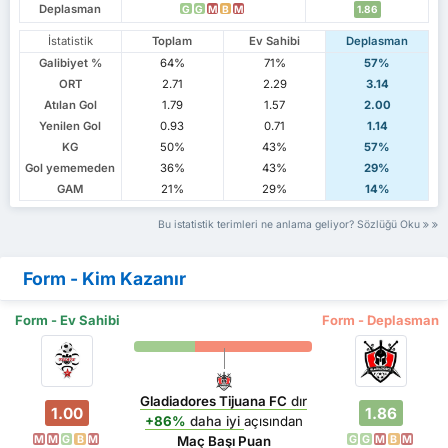
Deplasman
G
G
M
B
M
1.86
İstatistik
Toplam
Ev Sahibi
Deplasman
Galibiyet %
64%
71%
57%
ORT
2.71
2.29
3.14
Atılan Gol
1.79
1.57
2.00
Yenilen Gol
0.93
0.71
1.14
KG
50%
43%
57%
Gol yememeden
36%
43%
29%
GAM
21%
29%
14%
Bu istatistik terimleri ne anlama geliyor? Sözlüğü Oku
Form - Kim Kazanır
Form - Ev Sahibi
Form - Deplasman
Gladiadores Tijuana FC
dır
1.00
1.86
+86%
daha iyi
açısından
M
M
G
B
M
G
G
M
B
M
Maç Başı Puan