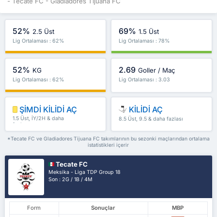
- Tecate FC - Gladiadores Tijuana FC
52%
69%
2.5 Üst
1.5 Üst
Lig Ortalaması : 62%
Lig Ortalaması : 78%
52%
2.69
KG
Goller / Maç
Lig Ortalaması : 62%
Lig Ortalaması : 3.03
ŞİMDİ KİLİDİ AÇ
KİLİDİ AÇ
1.5 Üst, İY/2H & daha
8.5 Üst, 9.5 & daha fazlası
fazlası
*Tecate FC ve Gladiadores Tijuana FC takımlarının bu sezonki maçlarından ortalama
istatistikleri içerir
Tecate FC
Meksika - Liga TDP Group 18
Son : 2G / 1B / 4M
Form
Sonuçlar
MBP