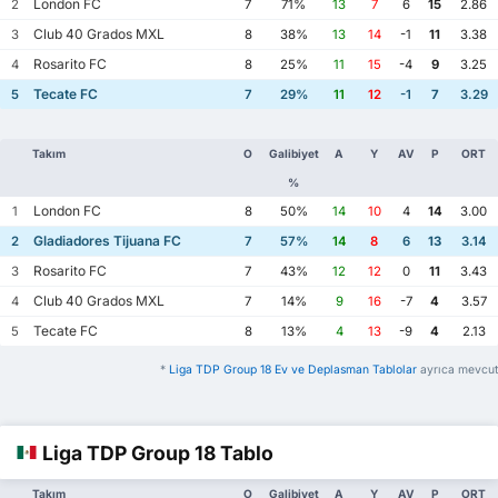
London FC
2
7
71%
13
7
6
15
2.86
Club 40 Grados MXL
3
8
38%
13
14
-1
11
3.38
Rosarito FC
4
8
25%
11
15
-4
9
3.25
Tecate FC
5
7
29%
11
12
-1
7
3.29
Takım
O
Galibiyet
A
Y
AV
P
ORT
%
London FC
1
8
50%
14
10
4
14
3.00
Gladiadores Tijuana FC
2
7
57%
14
8
6
13
3.14
Rosarito FC
3
7
43%
12
12
0
11
3.43
Club 40 Grados MXL
4
7
14%
9
16
-7
4
3.57
Tecate FC
5
8
13%
4
13
-9
4
2.13
*
Liga TDP Group 18 Ev ve Deplasman Tablolar
ayrıca mevcut
Liga TDP Group 18 Tablo
Takım
O
Galibiyet
A
Y
AV
P
ORT