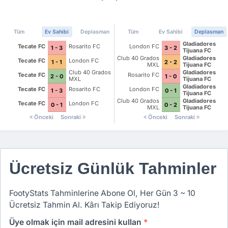
Tüm
Ev Sahibi
Deplasman
Tüm
Ev Sahibi
Deplasman
Gladiadores
Tecate FC
Rosarito FC
London FC
1 - 3
3 - 2
Tijuana FC
Club 40 Grados
Gladiadores
Tecate FC
London FC
1 - 1
2 - 2
MXL
Tijuana FC
Club 40 Grados
Gladiadores
Tecate FC
Rosarito FC
2 - 0
1 - 0
MXL
Tijuana FC
Gladiadores
Tecate FC
Rosarito FC
London FC
1 - 3
0 - 1
Tijuana FC
Club 40 Grados
Gladiadores
Tecate FC
London FC
0 - 1
0 - 2
MXL
Tijuana FC
Önceki
Sonraki
Önceki
Sonraki
Ücretsiz Günlük Tahminler
FootyStats Tahminlerine Abone Ol, Her Gün 3 ~ 10
Ücretsiz Tahmin Al. Kârı Takip Ediyoruz!
Üye olmak için mail adresini kullan
*