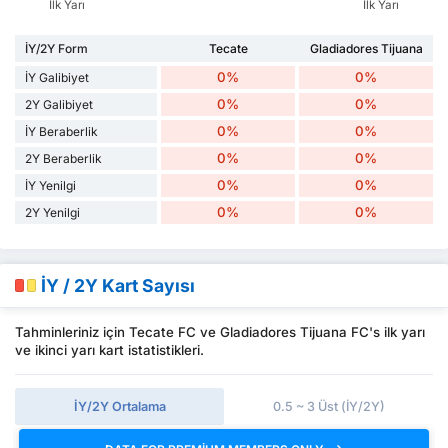
İlk Yarı
İlk Yarı
İY/2Y Form
Tecate
Gladiadores Tijuana
0%
0%
İY Galibiyet
0%
0%
2Y Galibiyet
0%
0%
İY Beraberlik
0%
0%
2Y Beraberlik
0%
0%
İY Yenilgi
0%
0%
2Y Yenilgi
İY / 2Y Kart Sayısı
Tahminleriniz için Tecate FC ve Gladiadores Tijuana FC's ilk yarı
ve ikinci yarı kart istatistikleri.
İY/2Y Ortalama
0.5 ~ 3 Üst (İY/2Y)