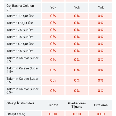
Gol Başına Çekilen
Yok
Yok
Yok
Şut
0%
0%
0%
Takım 10.5 Şut Üst
0%
0%
0%
Takım 11.5 Şut Üst
0%
0%
0%
Takım 12.5 Şut Üst
0%
0%
0%
Takım 13.5 Şut Üst
0%
0%
0%
Takım 14.5 Şut Üst
0%
0%
0%
Takım 15.5 Şut Üst
Takımın Kaleye Şutları
0%
0%
0%
3.5+
Takımın Kaleye Şutları
0%
0%
0%
4.5+
Takımın Kaleye Şutları
0%
0%
0%
5.5+
Takımın Kaleye Şutları
0%
0%
0%
6.5+
Ofsayt İstatistikleri
Gladiadores
Tecate
Ortalama
Tijuana
0.00
0.00
0.00
Ofsayt / Maç