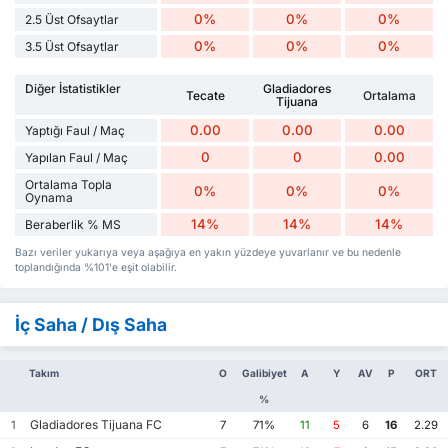
0%
0%
0%
2.5 Üst Ofsaytlar
0%
0%
0%
3.5 Üst Ofsaytlar
Diğer İstatistikler
Gladiadores
Tecate
Ortalama
Tijuana
0.00
0.00
0.00
Yaptığı Faul / Maç
0
0
0.00
Yapılan Faul / Maç
Ortalama Topla
0%
0%
0%
Oynama
14%
14%
14%
Beraberlik % MS
Bazı veriler yukarıya veya aşağıya en yakın yüzdeye yuvarlanır ve bu nedenle
toplandığında %101'e eşit olabilir.
İç Saha / Dış Saha
Takım
O
Galibiyet
A
Y
AV
P
ORT
%
Gladiadores Tijuana FC
1
7
71%
11
5
6
16
2.29