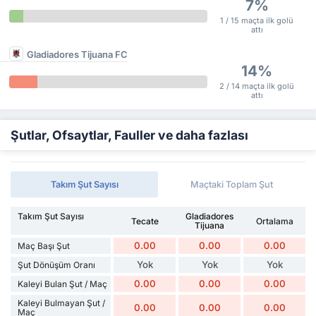
7%
1 / 15 maçta ilk golü
attı
Gladiadores Tijuana FC
14%
2 / 14 maçta ilk golü
attı
Şutlar, Ofsaytlar, Fauller ve daha fazlası
Takım Şut Sayısı
Maçtaki Toplam Şut
Takım Şut Sayısı
Gladiadores
Tecate
Ortalama
Tijuana
0.00
0.00
0.00
Maç Başı Şut
Yok
Yok
Yok
Şut Dönüşüm Oranı
0.00
0.00
0.00
Kaleyi Bulan Şut / Maç
Kaleyi Bulmayan Şut /
0.00
0.00
0.00
Maç