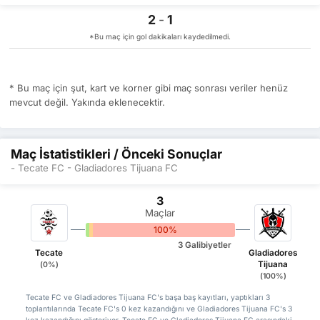
2
-
1
*Bu maç için gol dakikaları kaydedilmedi.
* Bu maç için şut, kart ve korner gibi maç sonrası veriler henüz
mevcut değil. Yakında eklenecektir.
Maç İstatistikleri / Önceki Sonuçlar
- Tecate FC - Gladiadores Tijuana FC
3
Maçlar
0%
0%
100%
3 Galibiyetler
Tecate
Gladiadores
Tijuana
(0%)
(100%)
Tecate FC ve Gladiadores Tijuana FC's başa baş kayıtları, yaptıkları 3
toplantılarında Tecate FC's 0 kez kazandığını ve Gladiadores Tijuana FC's 3