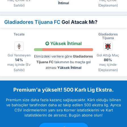
İhtimal
Sahibi)
(Deplasman)
Gladiadores Tijuana FC
Gol Atacak Mı?
Tecate
Gladiadores
Tijuana
Yüksek İhtimal
Gol Yenmeyen
Gol Attığı Maç
Elimizdeki verilere göre
Gladiadores
14%
86%
Tijuana FC
takımının bu maçta gol
maç içinde (Ev
maç içinde
atması
Yüksek İhtimal
Sahibi)
(Deplasman)
Premium'a yükselt! 500 Karlı Lig Ekstra.
Premium size daha fazla kazanç sağlayacaktır. Kârlı olduğu bilinen
ve bahisçiler tarafından daha az takip edilen 500 ekstra lig. Ayrıca
CSV indirmelerinin yanı sıra Korner istatistiklerini ve Kart
istatistiklerini de alırsınız. Bugün abone olun!