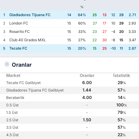
%
Gladiadores Tijuana FC
1
14
64%
25
13
12
29
2.71
London FC
2
15
60%
27
17
10
29
2.93
Rosarito FC
3
15
33%
23
27
-4
20
3.33
Club 40 Grados MXL
4
15
27%
22
30
-8
15
3.47
Tecate FC
5
15
20%
15
25
-10
11
2.67
Oranlar
Market
Oranlar
İstatistik
6.00
29
Tecate FC Galibiyet
%
1.44
57
Gladiadores Tijuana FC Galibiyet
%
4.00
14
Beraberlik
%
-
100
0.5 Üst
%
-
79
1.5 Üst
%
1.50
57
2.5 Üst
%
-
57
3.5 Üst
%
-
22
4.5 Üst
%