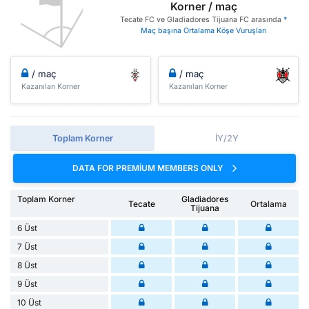
Korner / maç
Tecate FC ve Gladiadores Tijuana FC arasında
*
Maç başına Ortalama Köşe Vuruşları
/ maç
/ maç
Kazanılan Korner
Kazanılan Korner
Toplam Korner
İY/2Y
DATA FOR PREMIUM MEMBERS ONLY
Toplam Korner
Gladiadores
Tecate
Ortalama
Tijuana
6 Üst
7 Üst
8 Üst
9 Üst
10 Üst