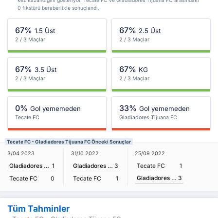
kez kazandığını gösteriyor. Tecate FC ve Gladiadores Tijuana FC arasındaki
0 fikstürü beraberlikle sonuçlandı.
67%
67%
1.5 Üst
2.5 Üst
2 / 3 Maçlar
2 / 3 Maçlar
67%
67%
3.5 Üst
KG
2 / 3 Maçlar
2 / 3 Maçlar
0%
33%
Gol yememeden
Gol yememeden
Tecate FC
Gladiadores Tijuana FC
Tecate FC - Gladiadores Tijuana FC Önceki Sonuçlar
3/04 2023
31/10 2022
25/09 2022
Gladiadores Tijuana FC
1
Gladiadores Tijuana FC
3
Tecate FC
1
Gladiadores Tijuana FC
3
Tecate FC
0
Tecate FC
1
Tüm Tahminler