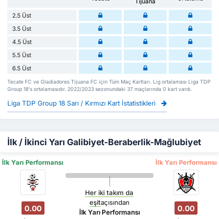
Tijuana
2.5 Üst
3.5 Üst
4.5 Üst
5.5 Üst
6.5 Üst
Tecate FC ve Gladiadores Tijuana FC için Tüm Maç Kartları. Lig ortalaması Liga TDP
Group 18's ortalamasıdır. 2022/2023 sezonundaki 37 maçlarında 0 kart vardı.
Liga TDP Group 18 Sarı / Kırmızı Kart İstatistikleri
İlk / İkinci Yarı Galibiyet-Beraberlik-Mağlubiyet
İlk Yarı Performansı
İlk Yarı Performansı
Her iki takım da
eşit
açısından
0.00
0.00
İlk Yarı Performansı