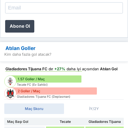
Abone Ol
Atılan Goller
Kim daha fazla gol atacak?
Gladiadores Tijuana FC
dır
+27%
daha iyi
açısından
Atılan Gol
1.57 Goller / Maç
Tecate FC (Ev Sahibi)
2 Goller / Maç
Gladiadores Tijuana FC (Deplasman)
Maç Skoru
İY/2Y
Maç Başı Gol
Tecate
Gladiadores Tijuana