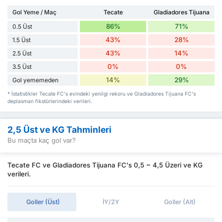
Gol Yeme / Maç
Tecate
Gladiadores Tijuana
86%
71%
0.5 Üst
43%
28%
1.5 Üst
43%
14%
2.5 Üst
0%
0%
3.5 Üst
14%
29%
Gol yememeden
* İstatistikler Tecate FC's evindeki yenilgi rekoru ve Gladiadores Tijuana FC's
deplasman fikstürlerindeki verileri.
2,5 Üst ve KG Tahminleri
Bu maçta kaç gol var?
Tecate FC ve Gladiadores Tijuana FC's 0,5 ~ 4,5 Üzeri ve KG
verileri.
Goller (Üst)
İY/2Y
Goller (Alt)