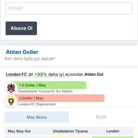
Abone Ol
Atılan Goller
Kim daha fazla gol atacak?
London FC
dır
+33%
daha iyi
açısından
Atılan Gol
1.5 Goller / Maç
Gladiadores Tijuana FC (Ev Sahibi)
2 Goller / Maç
London FC (Deplasman)
Maç Skoru
İY/2Y
Maç Başı Gol
Gladiadores Tijuana
London