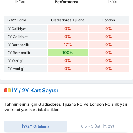
İlk Yarı
İlk Yarı
Performansı
İY/2Y Form
Gladiadores Tijuana
London
0%
0%
İY Galibiyet
0%
0%
2Y Galibiyet
17%
0%
İY Beraberlik
100%
0%
2Y Beraberlik
0%
0%
İY Yenilgi
0%
0%
2Y Yenilgi
İY / 2Y Kart Sayısı
Tahminleriniz için Gladiadores Tijuana FC ve London FC's ilk yarı
ve ikinci yarı kart istatistikleri.
İY/2Y Ortalama
0.5 ~ 3 Üst (İY/2Y)