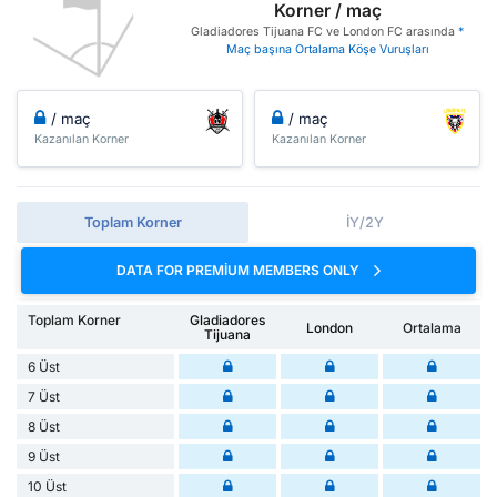
Korner / maç
Gladiadores Tijuana FC ve London FC arasında
*
Maç başına Ortalama Köşe Vuruşları
/ maç
/ maç
Kazanılan Korner
Kazanılan Korner
Toplam Korner
İY/2Y
DATA FOR PREMIUM MEMBERS ONLY
Toplam Korner
Gladiadores
London
Ortalama
Tijuana
6 Üst
7 Üst
8 Üst
9 Üst
10 Üst