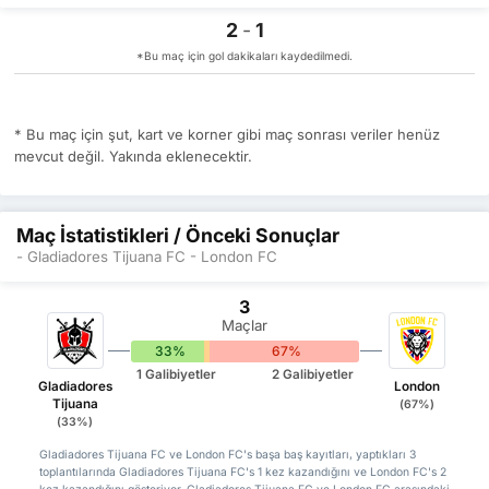
2
-
1
*Bu maç için gol dakikaları kaydedilmedi.
* Bu maç için şut, kart ve korner gibi maç sonrası veriler henüz
mevcut değil. Yakında eklenecektir.
Maç İstatistikleri / Önceki Sonuçlar
- Gladiadores Tijuana FC - London FC
3
Maçlar
33%
0%
67%
1 Galibiyetler
2 Galibiyetler
Gladiadores
London
Tijuana
(67%)
(33%)
Gladiadores Tijuana FC ve London FC's başa baş kayıtları, yaptıkları 3
toplantılarında Gladiadores Tijuana FC's 1 kez kazandığını ve London FC's 2