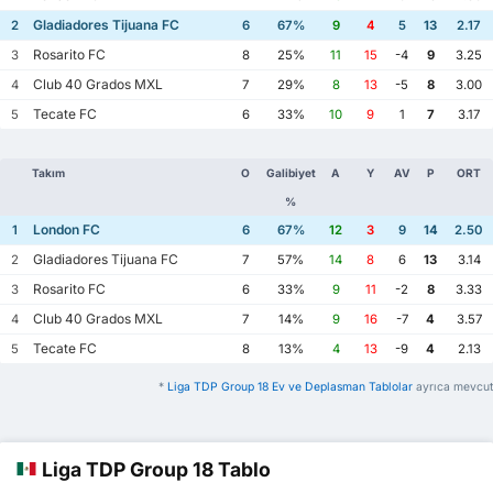
Gladiadores Tijuana FC
2
6
67%
9
4
5
13
2.17
Rosarito FC
3
8
25%
11
15
-4
9
3.25
Club 40 Grados MXL
4
7
29%
8
13
-5
8
3.00
Tecate FC
5
6
33%
10
9
1
7
3.17
Takım
O
Galibiyet
A
Y
AV
P
ORT
%
London FC
1
6
67%
12
3
9
14
2.50
Gladiadores Tijuana FC
2
7
57%
14
8
6
13
3.14
Rosarito FC
3
6
33%
9
11
-2
8
3.33
Club 40 Grados MXL
4
7
14%
9
16
-7
4
3.57
Tecate FC
5
8
13%
4
13
-9
4
2.13
*
Liga TDP Group 18 Ev ve Deplasman Tablolar
ayrıca mevcut
Liga TDP Group 18 Tablo