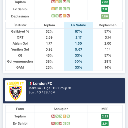
Toplam
M
B
G
M
G
2.00
Ev Sahibi
B
G
G
G
G
2.17
Deplasman
G
G
M
B
M
1.86
İstatistik
Toplam
Ev Sahibi
Deplasman
Galibiyet %
62%
67%
57%
ORT
2.69
2.17
3.14
Atılan Gol
1.77
1.50
2.00
Yenilen Gol
0.92
0.67
1.14
KG
46%
33%
57%
Gol yememeden
38%
50%
29%
GAM
23%
33%
14%
London FC
Meksika - Liga TDP Group 18
Son : 4G / 2B / 0M
Form
Sonuçlar
MBP
Toplam
M
G
G
B
G
2.23
Ev Sahibi
M
G
M
G
G
2.14