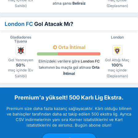
atma şansı
Belirsiz
Sahibi)
(Deplasman)
London FC
Gol Atacak Mı?
Gladiadores
London
Tijuana
Orta İhtimal
Gol Yenmeyen
Gol Attığı Maç
Elimizdeki verilere göre
London FC
50%
100%
takımının bu maçta gol atması
Orta
maç içinde (Ev
maç içinde
İhtimal
Sahibi)
(Deplasman)
Premium'a yükselt! 500 Karlı Lig Ekstra.
Premium size daha fazla kazanç sağlayacaktır. Kârlı olduğu bilinen
ve bahisçiler tarafından daha az takip edilen 500 ekstra lig. Ayrıca
CSV indirmelerinin yanı sıra Korner istatistiklerini ve Kart
istatistiklerini de alırsınız. Bugün abone olun!