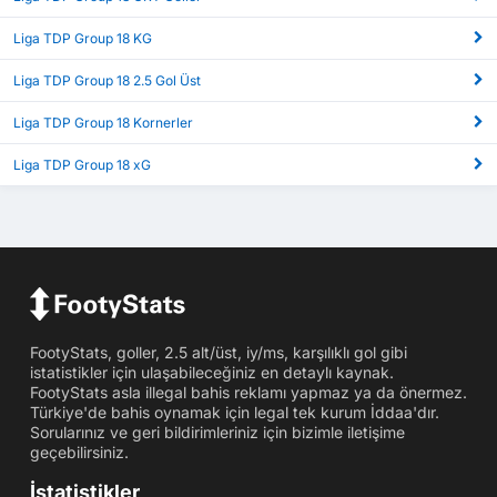
Liga TDP Group 18 KG
Liga TDP Group 18 2.5 Gol Üst
Liga TDP Group 18 Kornerler
Liga TDP Group 18 xG
FootyStats, goller, 2.5 alt/üst, iy/ms, karşılıklı gol gibi
istatistikler için ulaşabileceğiniz en detaylı kaynak.
FootyStats asla illegal bahis reklamı yapmaz ya da önermez.
Türkiye'de bahis oynamak için legal tek kurum İddaa'dır.
Sorularınız ve geri bildirimleriniz için bizimle iletişime
geçebilirsiniz.
İstatistikler