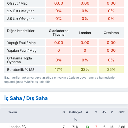
0.00
0.00
0.00
Ofsayt / Maç
0%
0%
0%
2.5 Üst Ofsaytlar
0%
0%
0%
3.5 Üst Ofsaytlar
Diğer İstatistikler
Gladiadores
London
Ortalama
Tijuana
0.00
0.00
0.00
Yaptığı Faul / Maç
0
0
0.00
Yapılan Faul / Maç
Ortalama Topla
0%
0%
0%
Oynama
17%
33%
25%
Beraberlik % MS
Bazı veriler yukarıya veya aşağıya en yakın yüzdeye yuvarlanır ve bu nedenle
toplandığında %101'e eşit olabilir.
İç Saha / Dış Saha
Takım
O
Galibiyet
A
Y
AV
P
ORT
%
London FC
1
7
71%
13
7
6
15
2.86