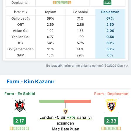
Deplasman
B
G
G
G
B
2.33
İstatistik
Toplam
Ev Sahibi
Deplasman
Galibiyet %
69%
71%
67%
ORT
2.69
2.86
2.50
Atılan Gol
1.92
1.86
2.00
Yenilen Gol
0.77
1.00
0.50
KG
54%
57%
50%
Gol yememeden
31%
14%
50%
GAM
15%
29%
0%
Bu istatistik terimleri ne anlama geliyor? Sözlüğü Oku
Form - Kim Kazanır
Form - Ev Sahibi
Form - Deplasman
London FC
dır
+7%
daha iyi
2.17
2.33
açısından
B
G
G
G
G
B
G
G
G
B
Maç Başı Puan