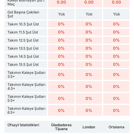
Kaleyi Bulmayan Şut /
0.00
0.00
0.00
Maç
Gol Başına Çekilen
Yok
Yok
Yok
Şut
0%
0%
0%
Takım 10.5 Şut Üst
0%
0%
0%
Takım 11.5 Şut Üst
0%
0%
0%
Takım 12.5 Şut Üst
0%
0%
0%
Takım 13.5 Şut Üst
0%
0%
0%
Takım 14.5 Şut Üst
0%
0%
0%
Takım 15.5 Şut Üst
Takımın Kaleye Şutları
0%
0%
0%
3.5+
Takımın Kaleye Şutları
0%
0%
0%
4.5+
Takımın Kaleye Şutları
0%
0%
0%
5.5+
Takımın Kaleye Şutları
0%
0%
0%
6.5+
Ofsayt İstatistikleri
Gladiadores
London
Ortalama
Tijuana