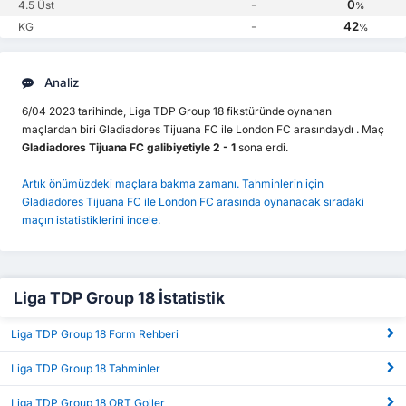
-
0
4.5 Üst
%
-
42
KG
%
Analiz
6/04 2023 tarihinde, Liga TDP Group 18 fikstüründe oynanan
maçlardan biri Gladiadores Tijuana FC ile London FC arasındaydı . Maç
Gladiadores Tijuana FC galibiyetiyle 2 - 1
sona erdi.
Artık önümüzdeki maçlara bakma zamanı. Tahminlerin için
Gladiadores Tijuana FC ile London FC arasında oynanacak sıradaki
maçın istatistiklerini incele.
Liga TDP Group 18 İstatistik
Liga TDP Group 18 Form Rehberi
Liga TDP Group 18 Tahminler
Liga TDP Group 18 ORT Goller