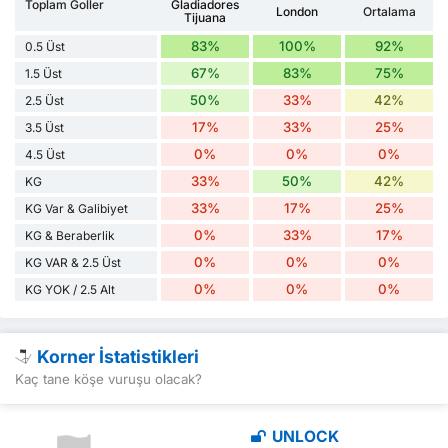
Toplam Goller
Gladiadores
London
Ortalama
Tijuana
83%
100%
92%
0.5 Üst
67%
83%
75%
1.5 Üst
50%
33%
42%
2.5 Üst
17%
33%
25%
3.5 Üst
0%
0%
0%
4.5 Üst
33%
50%
42%
KG
33%
17%
25%
KG Var & Galibiyet
0%
33%
17%
KG & Beraberlik
0%
0%
0%
KG VAR & 2.5 Üst
0%
0%
0%
KG YOK / 2.5 Alt
Korner İstatistikleri
Kaç tane köşe vuruşu olacak?
UNLOCK