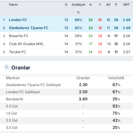
Takım
O
Galibiyet
A
Y
AV
P
ORT
%
London FC
1
13
69%
25
10
15
29
2.69
Gladiadores Tijuana FC
2
13
62%
23
12
11
26
2.69
Rosarito FC
3
14
29%
20
26
-6
17
3.29
Club 40 Grados MXL
4
14
21%
17
29
-12
12
3.29
Tecate FC
5
14
21%
14
22
-8
11
2.57
Oranlar
Market
Oranlar
İstatistik
2.30
67
Gladiadores Tijuana FC Galibiyet
%
2.50
67
London FC Galibiyet
%
3.40
25
Beraberlik
%
-
92
0.5 Üst
%
-
75
1.5 Üst
%
-
42
2.5 Üst
%
-
25
3.5 Üst
%