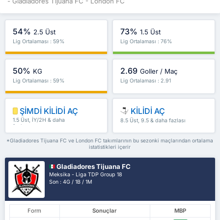
- Gladiadores Tijuana FC - London FC
54%
73%
2.5 Üst
1.5 Üst
Lig Ortalaması : 59%
Lig Ortalaması : 76%
50%
2.69
KG
Goller / Maç
Lig Ortalaması : 59%
Lig Ortalaması : 2.91
ŞİMDİ KİLİDİ AÇ
KİLİDİ AÇ
1.5 Üst, İY/2H & daha
8.5 Üst, 9.5 & daha fazlası
fazlası
*Gladiadores Tijuana FC ve London FC takımlarının bu sezonki maçlarından ortalama
istatistikleri içerir
Gladiadores Tijuana FC
Meksika - Liga TDP Group 18
Son : 4G / 1B / 1M
Form
Sonuçlar
MBP