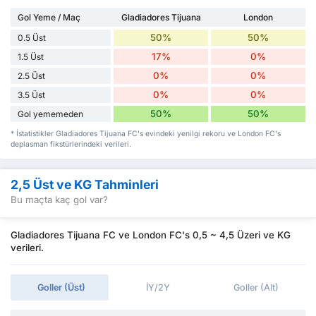
Gol Yeme / Maç
Gladiadores Tijuana
London
50%
50%
0.5 Üst
17%
0%
1.5 Üst
0%
0%
2.5 Üst
0%
0%
3.5 Üst
50%
50%
Gol yememeden
* İstatistikler Gladiadores Tijuana FC's evindeki yenilgi rekoru ve London FC's
deplasman fikstürlerindeki verileri.
2,5 Üst ve KG Tahminleri
Bu maçta kaç gol var?
Gladiadores Tijuana FC ve London FC's 0,5 ~ 4,5 Üzeri ve KG
verileri.
Goller (Üst)
İY/2Y
Goller (Alt)