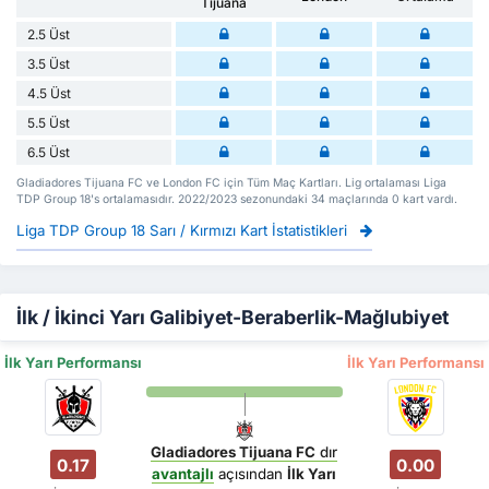
Tijuana
2.5 Üst
3.5 Üst
4.5 Üst
5.5 Üst
6.5 Üst
Gladiadores Tijuana FC ve London FC için Tüm Maç Kartları. Lig ortalaması Liga
TDP Group 18's ortalamasıdır. 2022/2023 sezonundaki 34 maçlarında 0 kart vardı.
Liga TDP Group 18 Sarı / Kırmızı Kart İstatistikleri
İlk / İkinci Yarı Galibiyet-Beraberlik-Mağlubiyet
İlk Yarı Performansı
İlk Yarı Performansı
Gladiadores Tijuana FC
dır
0.17
0.00
avantajlı
açısından
İlk Yarı