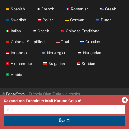
Spanish
French
Romanian
Greek
Swedish
Polish
German
Dutch
Italian
Czech
Chinese Traditional
Chinese Simplified
Thai
Croatian
Indonesian
Norwegian
Hungarian
Vietnamese
Bulgarian
Serbian
Arabic
©
FootyStats
- Futbola Olan Tutkuyla Yapıldı
Kazandıran Tahminler Mail Kutuna Gelsin!
İletişim
Hakkımızda
Yardım
Gizlilik Sözleşmesi
Terms & Conditions (English)
News (English)
PREMIUM ÜYE OL. HEMEN KAZAN