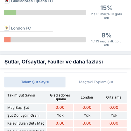
Gladiadores Tijuana FC
15%
2 / 13 maçta ilk golü
attı
London FC
8%
1 / 13 maçta ilk golü
attı
Şutlar, Ofsaytlar, Fauller ve daha fazlası
Takım Şut Sayısı
Maçtaki Toplam Şut
Takım Şut Sayısı
Gladiadores
London
Ortalama
Tijuana
0.00
0.00
0.00
Maç Başı Şut
Yok
Yok
Yok
Şut Dönüşüm Oranı
0.00
0.00
0.00
Kaleyi Bulan Şut / Maç