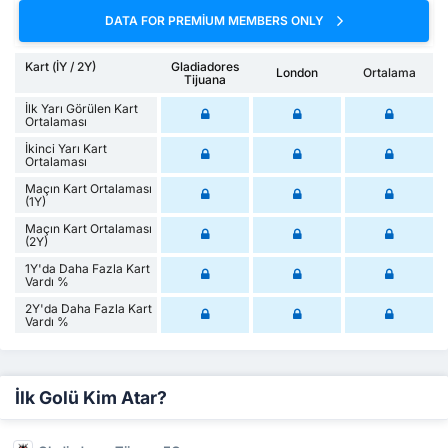
DATA FOR PREMIUM MEMBERS ONLY
Kart (İY / 2Y)
Gladiadores
London
Ortalama
Tijuana
İlk Yarı Görülen Kart
Ortalaması
İkinci Yarı Kart
Ortalaması
Maçın Kart Ortalaması
(1Y)
Maçın Kart Ortalaması
(2Y)
1Y'da Daha Fazla Kart
Vardı %
2Y'da Daha Fazla Kart
Vardı %
İlk Golü Kim Atar?