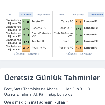
Tüm
Ev Sahibi
Deplasman
Tüm
Ev Sahibi
Deplasman
Gladiadores
Tecate FC
Tecate FC
London FC
1 - 0
1 - 1
Tijuana FC
Gladiadores
Rosarito FC
Rosarito FC
London FC
3 - 0
1 - 3
Tijuana FC
Gladiadores
Club 40 Grados
Club 40 Grados
London FC
2 - 1
0 - 4
Tijuana FC
MXL
MXL
Gladiadores
Tecate FC
Tecate FC
London FC
3 - 1
0 - 1
Tijuana FC
Gladiadores
Rosarito FC
Rosarito FC
London FC
0 - 0
1 - 1
Tijuana FC
Önceki
Sonraki
Önceki
Sonraki
Ücretsiz Günlük Tahminler
FootyStats Tahminlerine Abone Ol, Her Gün 3 ~ 10
Ücretsiz Tahmin Al. Kârı Takip Ediyoruz!
Üye olmak için mail adresini kullan
*