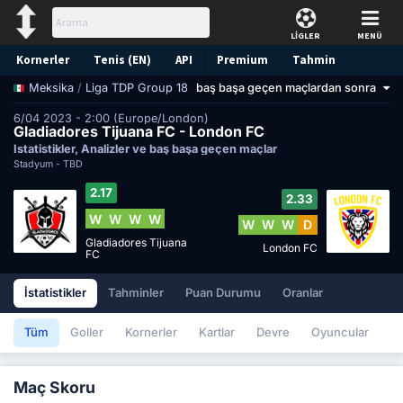
LİGLER
MENÜ
Kornerler
Tenis (EN)
API
Premium
Tahmin
/
Liga TDP Group 18
baş başa geçen maçlardan sonra
Meksika
6/04 2023 - 2:00 (Europe/London)
Gladiadores Tijuana FC - London FC
İstatistikler, Analizler ve baş başa geçen maçlar
Stadyum -
TBD
2.17
2.33
W
W
W
W
W
W
W
D
Gladiadores Tijuana
London FC
FC
İstatistikler
Tahminler
Puan Durumu
Oranlar
Tüm
Goller
Kornerler
Kartlar
Devre
Oyuncular
Maç Skoru