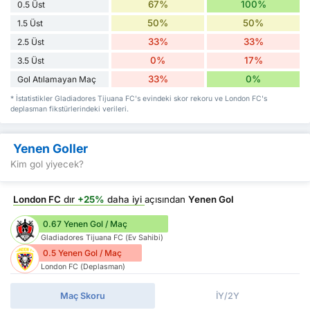
67%
100%
0.5 Üst
50%
50%
1.5 Üst
33%
33%
2.5 Üst
0%
17%
3.5 Üst
33%
0%
Gol Atılamayan Maç
* İstatistikler Gladiadores Tijuana FC's evindeki skor rekoru ve London FC's
deplasman fikstürlerindeki verileri.
Yenen Goller
Kim gol yiyecek?
London FC
dır
+25%
daha iyi
açısından
Yenen Gol
0.67 Yenen Gol / Maç
Gladiadores Tijuana FC (Ev Sahibi)
0.5 Yenen Gol / Maç
London FC (Deplasman)
Maç Skoru
İY/2Y