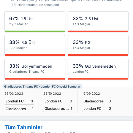
kez kazandığını gösteriyor. Gladiadores Tijuana FC ve London FC arasındaki
0 fikstürü beraberlikle sonuçlandı.
67%
33%
1.5 Üst
2.5 Üst
2 / 3 Maçlar
1 / 3 Maçlar
33%
33%
3.5 Üst
KG
1 / 3 Maçlar
1 / 3 Maçlar
33%
33%
Gol yememeden
Gol yememeden
Gladiadores Tijuana FC
London FC
Gladiadores Tijuana FC - London FC Önceki Sonuçlar
26/03 2023
23/10 2022
19/09 2022
London FC
3
London FC
0
Gladiadores Tijuana FC
0
Gladiadores Tijuana FC
1
London FC
2
Gladiadores Tijuana FC
2
Tüm Tahminler