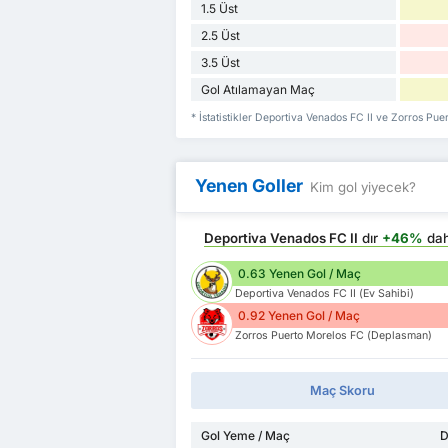
1.5 Üst
2.5 Üst
3.5 Üst
Gol Atılamayan Maç
* İstatistikler Deportiva Venados FC II ve Zorros Pu
Yenen Goller
Kim gol yiyecek?
Deportiva Venados FC II
dır
+46%
dah
0.63 Yenen Gol / Maç
Deportiva Venados FC II (Ev Sahibi)
0.92 Yenen Gol / Maç
Zorros Puerto Morelos FC (Deplasman)
Maç Skoru
Gol Yeme / Maç
D