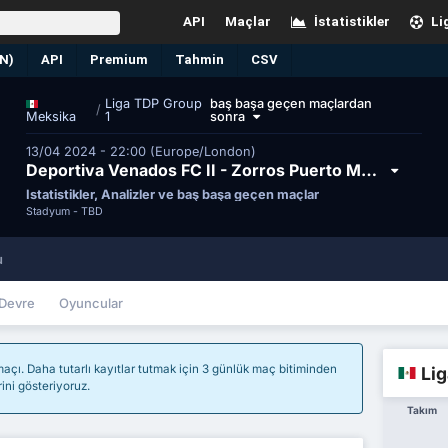
API
Maçlar
İstatistikler
Li
EN)
API
Premium
Tahmin
CSV
Liga TDP Group
baş başa geçen maçlardan
/
1
sonra
Meksika
13/04 2024 - 22:00 (Europe/London)
Deportiva Venados FC II - Zorros Puerto Morelos FC
İstatistikler, Analizler ve baş başa geçen maçlar
Stadyum -
TBD
u
Devre
Oyuncular
açı. Daha tutarlı kayıtlar tutmak için 3 günlük maç bitiminden
Lig
rini gösteriyoruz.
Takım