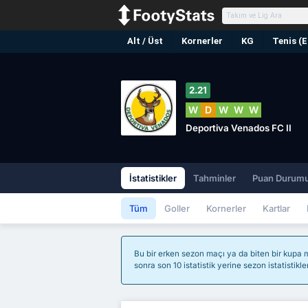
Alt / Üst
Kornerler
KG
Tenis (
2.21
W
D
W
W
W
Deportiva Venados FC II
İstatistikler
Tahminler
Puan Durum
Tüm
Goller
Kornerler
Kartlar
Bu bir erken sezon maçı ya da biten bir kupa m
sonra son 10 istatistik yerine sezon istatistikle