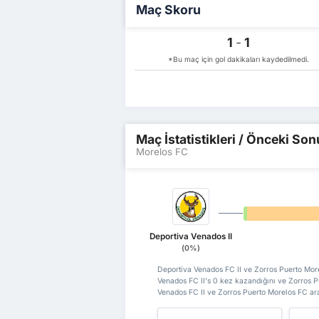
Maç Skoru
1
-
1
*Bu maç için gol dakikaları kaydedilmedi.
Maç İstatistikleri / Önceki Son
Morelos FC
0%
Deportiva Venados II
(0%)
Deportiva Venados FC II ve Zorros Puerto Morel
Venados FC II's 0 kez kazandığını ve Zorros P
Venados FC II ve Zorros Puerto Morelos FC aras