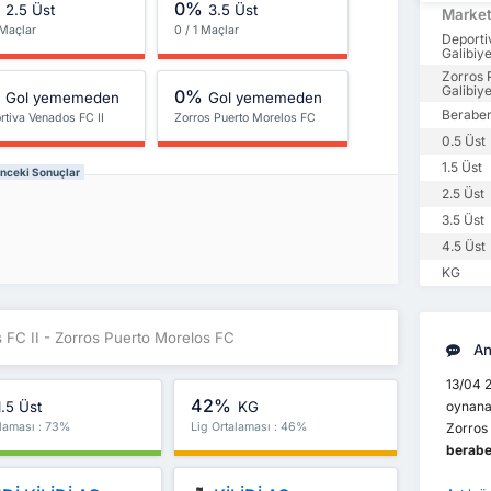
%
0%
2.5 Üst
3.5 Üst
Marke
 Maçlar
0 / 1 Maçlar
Deporti
Galibiye
Zorros 
Galibiye
%
0%
Gol yememeden
Gol yememeden
Beraber
rtiva Venados FC II
Zorros Puerto Morelos FC
0.5 Üst
1.5 Üst
Önceki Sonuçlar
2.5 Üst
3.5 Üst
4.5 Üst
KG
 FC II - Zorros Puerto Morelos FC
An
13/04 2
42%
1.5 Üst
KG
oynanan
alaması : 73%
Lig Ortalaması : 46%
Zorros
berabe