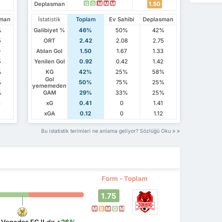
Deplasman
1.50
G
G
M
M
M
sman
İstatistik
Toplam
Ev Sahibi
Deplasman
%
Galibiyet %
46%
50%
42%
5
ORT
2.42
2.08
2.75
0
Atılan Gol
1.50
1.67
1.33
5
Yenilen Gol
0.92
0.42
1.42
%
KG
42%
25%
58%
Gol
%
50%
75%
25%
yememeden
%
GAM
29%
33%
25%
3
xG
0.41
0
1.41
1
xGA
0.12
0
1.12
Bu istatistik terimleri ne anlama geliyor? Sözlüğü Oku
Form - Toplam
1.75
M
B
M
G
M
 Venados FC II
dır
+26%