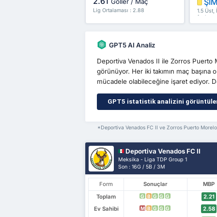
2.61
ŞİM
Goller / Maç
Lig Ortalaması : 2.88
1.5 Üst,
fazlası
GPT5 AI Analiz
Deportiva Venados II ile Zorros Puerto
görünüyor. Her iki takımın maç başına or
mücadele olabileceğine işaret ediyor. D
GPT5 istatistik analizini görüntüle
*Deportiva Venados FC II ve Zorros Puerto Morelos 
Deportiva Venados FC II
Meksika - Liga TDP Group 1
Son : 16G / 5B / 3M
Form
Sonuçlar
MBP
Toplam
2.21
G
B
G
G
G
Ev Sahibi
2.58
M
B
G
G
G