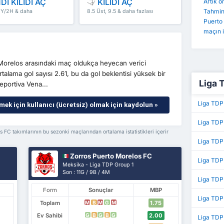
Dİ KİLİDİ AÇ
KİLİDİ AÇ
Artık 
Tahminl
 İY/2H & daha
8.5 Üst, 9.5 & daha fazlası
Puerto
maçın is
 Morelos arasındaki maç oldukça heyecan verici
talama gol sayısı 2.61, bu da gol beklentisi yüksek bir
Liga T
eportiva Vena...
Liga TDP
mek için kullanıcı (ücretsiz) olmak için kaydolun »
Liga TDP
FC takımlarının bu sezonki maçlarından ortalama istatistikleri içerir
Liga TDP
Zorros Puerto Morelos FC
Liga TDP
Meksika - Liga TDP Group 1
Son : 11G / 9B / 4M
Liga TDP 
Form
Sonuçlar
MBP
Liga TDP
Toplam
1.75
M
B
M
G
M
Ev Sahibi
2.00
G
B
G
B
G
Liga TDP