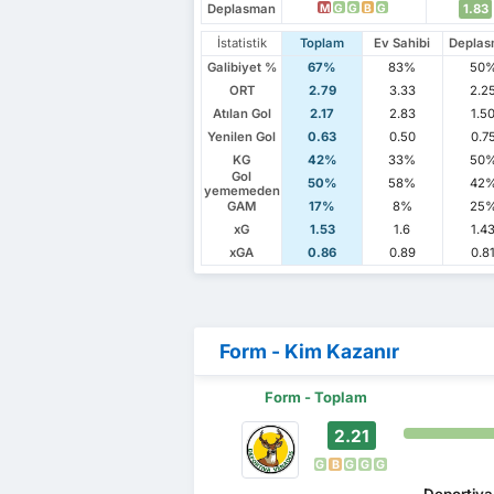
Deplasman
1.83
M
G
G
B
G
İstatistik
Toplam
Ev Sahibi
Depla
Galibiyet %
67%
83%
50
ORT
2.79
3.33
2.2
Atılan Gol
2.17
2.83
1.5
Yenilen Gol
0.63
0.50
0.7
KG
42%
33%
50
Gol
50%
58%
42
yememeden
GAM
17%
8%
25
xG
1.53
1.6
1.4
xGA
0.86
0.89
0.8
Form - Kim Kazanır
Form - Toplam
2.21
G
B
G
G
G
Deportiva