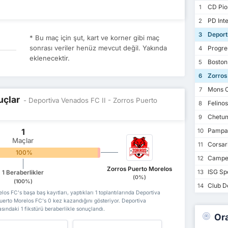
CD Pion
1
PD Inte
2
Deporti
3
* Bu maç için şut, kart ve korner gibi maç
sonrası veriler henüz mevcut değil. Yakında
Progre
4
eklenecektir.
Boston
5
Zorros
6
Mons C
7
uçlar
- Deportiva Venados FC II - Zorros Puerto
Felino
8
Chetu
9
1
Pampan
10
Maçlar
Corsar
11
100%
0%
Campec
12
Zorros Puerto Morelos
ISG Sp
13
1 Beraberlikler
(0%)
(100%)
Club De
14
os FC's başa baş kayıtları, yaptıkları 1 toplantılarında Deportiva
uerto Morelos FC's 0 kez kazandığını gösteriyor. Deportiva
ındaki 1 fikstürü beraberlikle sonuçlandı.
Or