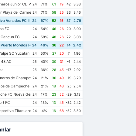
eros Junior CD Pioneros de Cancun II
24
71%
61
19
42
3.33
r Playa del Carmen AC II
24
71%
58
25
33
3.46
va Venados FC II
24
67%
52
15
37
2.79
so FC
24
54%
46
26
20
3.00
 Cancun FC
24
58%
48
26
22
3.08
 Puerto Morelos FC
24
46%
36
22
14
2.42
alpe SC Yucatan
24
50%
27
20
7
1.96
s 48 AC
25
40%
30
31
-1
2.44
mal
25
36%
28
45
-17
2.92
eros de Champoton FC
24
21%
30
49
-19
3.29
ios de Campeche FC
24
21%
18
43
-25
2.54
he FC Nueva Generacion
24
17%
23
52
-29
3.13
ort FC
24
13%
13
45
-32
2.42
portivo Zitacuaro II
24
4%
16
68
-52
3.50
anlar