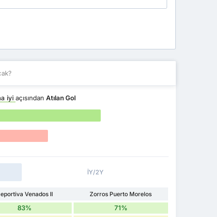
cak?
a iyi
açısından
Atılan Gol
İY/2Y
eportiva Venados II
Zorros Puerto Morelos
83%
71%