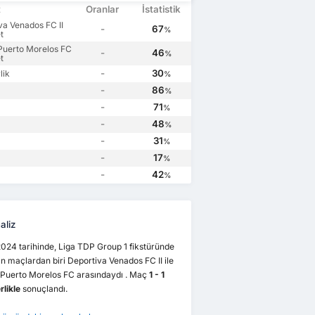
t
Oranlar
İstatistik
va Venados FC II
-
67
%
t
Puerto Morelos FC
-
46
%
t
-
30
lik
%
-
86
%
-
71
%
-
48
%
-
31
%
-
17
%
-
42
%
aliz
024 tarihinde, Liga TDP Group 1 fikstüründe
 maçlardan biri Deportiva Venados FC II ile
 Puerto Morelos FC arasındaydı . Maç
1 - 1
rlikle
sonuçlandı.