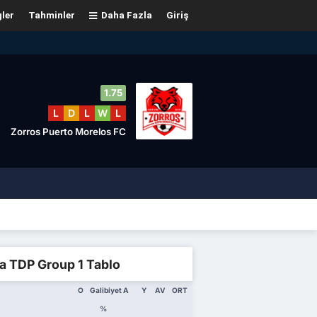
gler
Tahminler
Daha Fazla
Giriş
1.75
L
D
L
W
L
Zorros Puerto Morelos FC
a TDP Group 1 Tablo
O
Galibiyet
A
Y
AV
ORT
%