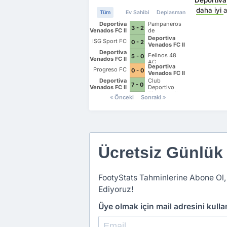
daha iyi
Tüm
Ev Sahibi
Deplasman
Deportiva
Pampaneros
3 - 2
Venados FC II
de
Champoton
Deportiva
ISG Sport FC
0 - 2
FC
Venados FC II
Deportiva
Felinos 48
5 - 0
Venados FC II
AC
Deportiva
Progreso FC
0 - 0
Venados FC II
Deportiva
Club
7 - 0
Venados FC II
Deportivo
Zitacuaro II
Önceki
Sonraki
Ücretsiz Günlük
FootyStats Tahminlerine Abone Ol,
Ediyoruz!
Üye olmak için mail adresini kull