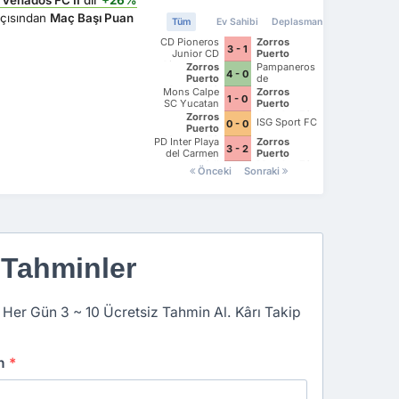
açısından
Maç Başı Puan
Tüm
Ev Sahibi
Deplasman
CD Pioneros
Zorros
3 - 1
Junior CD
Puerto
Pioneros de
Morelos FC
Zorros
Pampaneros
4 - 0
Cancun II
Puerto
de
Morelos FC
Champoton
Mons Calpe
Zorros
1 - 0
FC
SC Yucatan
Puerto
Morelos FC
Zorros
ISG Sport FC
0 - 0
Puerto
Morelos FC
PD Inter Playa
Zorros
3 - 2
del Carmen
Puerto
AC II
Morelos FC
Önceki
Sonraki
 Tahminler
 Her Gün 3 ~ 10 Ücretsiz Tahmin Al. Kârı Takip
an
*