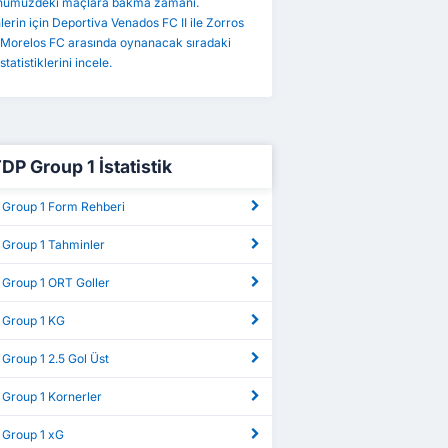
önümüzdeki maçlara bakma zamanı.
erin için Deportiva Venados FC II ile Zorros
 Morelos FC arasında oynanacak sıradaki
tatistiklerini incele.
DP Group 1 İstatistik
 Group 1 Form Rehberi
 Group 1 Tahminler
 Group 1 ORT Goller
 Group 1 KG
Group 1 2.5 Gol Üst
 Group 1 Kornerler
 Group 1 xG