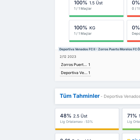
100%
0
1.5 Üst
1 / 1 Maçlar
0 / 1
100%
0
KG
1 / 1 Maçlar
Depo
Deportiva Venados FC II - Zorros Puerto Morelos FC 
2/12 2023
Zorros Puerto Morelos FC
1
Deportiva Venados FC II
1
Tüm Tahminler
- Deportiva Venados
48%
71%
2.5 Üst
Lig Ortalaması : 53%
Lig Ort