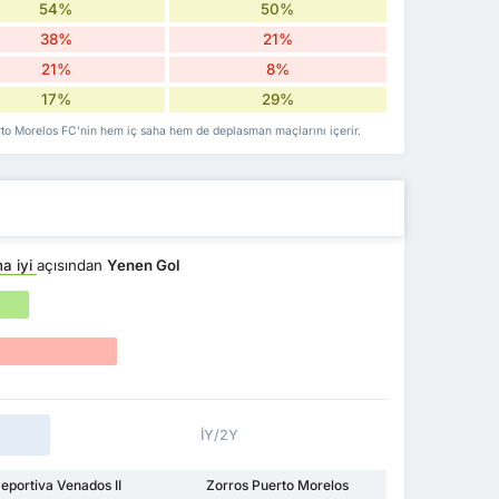
54%
50%
38%
21%
21%
8%
17%
29%
erto Morelos FC'nin hem iç saha hem de deplasman maçlarını içerir.
a iyi
açısından
Yenen Gol
İY/2Y
eportiva Venados II
Zorros Puerto Morelos