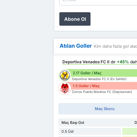
Abone Ol
Atılan Goller
Kim daha fazla gol ata
Deportiva Venados FC II
dır
+45%
dah
2.17 Goller / Maç
Deportiva Venados FC II (Ev Sahibi)
1.5 Goller / Maç
Zorros Puerto Morelos FC (Deplasman)
Maç Skoru
Maç Başı Gol
D
0.5 Üst