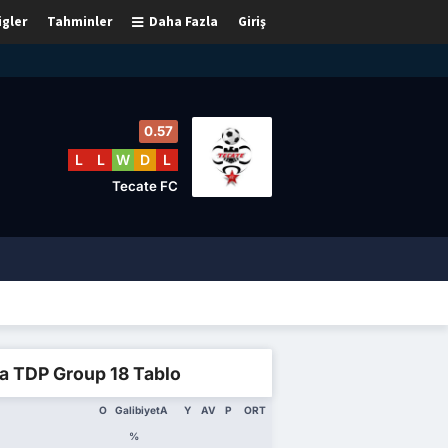
igler
Tahminler
Daha Fazla
Giriş
0.57
L
L
W
D
L
Tecate FC
a TDP Group 18 Tablo
O
Galibiyet
A
Y
AV
P
ORT
%