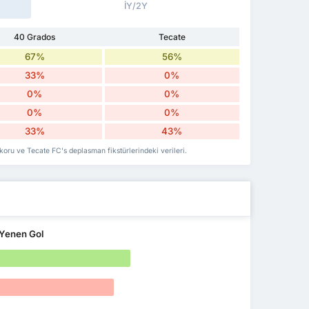
İY/2Y
40 Grados
Tecate
67%
56%
33%
0%
0%
0%
0%
0%
33%
43%
koru ve Tecate FC's deplasman fikstürlerindeki verileri.
Yenen Gol