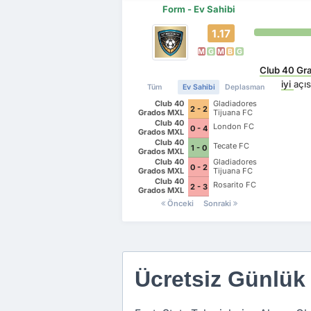
Form - Ev Sahibi
1.17
M
G
M
B
G
Club 40 Gr
iyi
açı
Tüm
Ev Sahibi
Deplasman
Club 40
Gladiadores
2 - 2
Grados MXL
Tijuana FC
Club 40
London FC
0 - 4
Grados MXL
Club 40
Tecate FC
1 - 0
Grados MXL
Club 40
Gladiadores
0 - 2
Grados MXL
Tijuana FC
Club 40
Rosarito FC
2 - 3
Grados MXL
Önceki
Sonraki
Ücretsiz Günlük