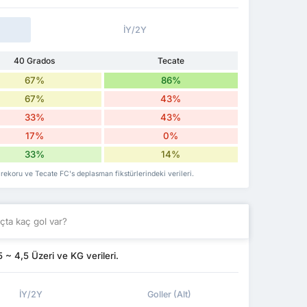
İY/2Y
40 Grados
Tecate
67%
86%
67%
43%
33%
43%
17%
0%
33%
14%
 rekoru ve Tecate FC's deplasman fikstürlerindeki verileri.
ta kaç gol var?
~ 4,5 Üzeri ve KG verileri.
İY/2Y
Goller (Alt)