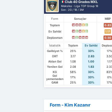
Club 40 Grados MXL
Meksika - Liga TDP Group 18
Son : 2G / 1B / 3M
Form
Sonuçlar
MBP
Toplam
0.83
M
M
M
B
G
Ev Sahibi
1.17
M
G
M
B
G
Deplasman
0.50
M
G
M
M
M
İstatistik
Toplam
Ev Sahibi
Depla
Galibiyet %
25%
33%
17
ORT
3.17
2.83
3.5
Atılan Gol
1.08
1.00
1.17
Yenilen Gol
2.08
1.83
2.3
KG
58%
33%
83
Gol
17%
33%
0%
yememeden
GAM
25%
33%
17
Form - Kim Kazanır