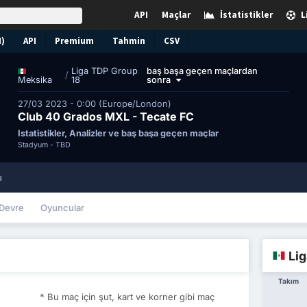
API
Maçlar
İstatistikler
L
N)
API
Premium
Tahmin
CSV
Liga TDP Group
baş başa geçen maçlardan
/
18
sonra
Meksika
27/03 2023 - 0:00 (Europe/London)
Club 40 Grados MXL - Tecate FC
İstatistikler, Analizler ve baş başa geçen maçlar
Stadyum -
TBD
u
Devre
Oyuncular
Lig
Takım
* Bu maç için şut, kart ve korner gibi maç