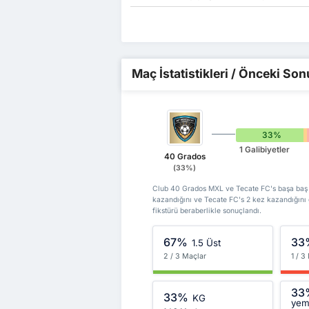
Maç İstatistikleri / Önceki Son
33%
1 Galibiyetler
40 Grados
(33%)
Club 40 Grados MXL ve Tecate FC's başa baş ka
kazandığını ve Tecate FC's 2 kez kazandığını
fikstürü beraberlikle sonuçlandı.
67%
33
1.5 Üst
2 / 3 Maçlar
1 / 3
33
33%
KG
ye