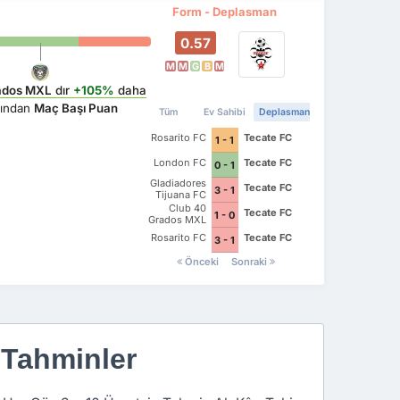
Form - Deplasman
0.57
M
M
G
B
M
ados MXL
dır
+105%
daha
sından
Maç Başı Puan
Tüm
Ev Sahibi
Deplasman
Rosarito FC
Tecate FC
1 - 1
London FC
Tecate FC
0 - 1
Gladiadores
Tecate FC
3 - 1
Tijuana FC
Club 40
Tecate FC
1 - 0
Grados MXL
Rosarito FC
Tecate FC
3 - 1
Önceki
Sonraki
 Tahminler