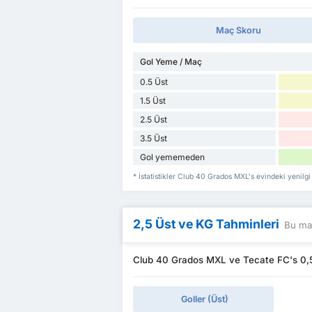
Maç Skoru
Gol Yeme / Maç
0.5 Üst
1.5 Üst
2.5 Üst
3.5 Üst
Gol yememeden
* İstatistikler Club 40 Grados MXL's evindeki yenilgi
2,5 Üst ve KG Tahminleri
Bu maç
Club 40 Grados MXL ve Tecate FC's 0,5 
Goller (Üst)