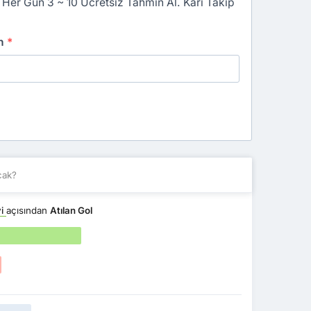
 Her Gün 3 ~ 10 Ücretsiz Tahmin Al. Kârı Takip
an
*
cak?
yi
açısından
Atılan Gol