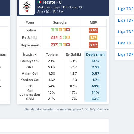
Tecate FC
Meksika - Liga TDP Group 18
Liga TDP
Son : 1G / 1B / 5M
Liga TDP
Form
Sonuçlar
MBP
Toplam
0.85
G
G
B
B
M
Liga TDP 
Ev Sahibi
1.17
M
M
M
G
B
Liga TDP
Deplasman
0.57
M
M
G
B
M
Liga TDP
sman
İstatistik
Toplam
Ev Sahibi
Deplasman
%
Galibiyet %
23%
33%
14%
0
ORT
2.69
3.17
2.29
Atılan Gol
1.08
1.67
0.57
3
Yenilen Gol
1.62
1.50
1.71
%
KG
54%
67%
43%
Gol
15%
17%
14%
yememeden
%
GAM
31%
17%
43%
Bu istatistik terimleri ne anlama geliyor? Sözlüğü Oku