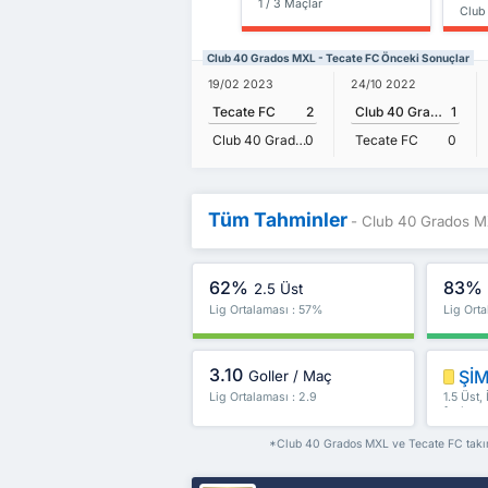
1 / 3 Maçlar
Club
Club 40 Grados MXL - Tecate FC Önceki Sonuçlar
19/02 2023
24/10 2022
Tecate FC
2
Club 40 Grados MXL
1
Club 40 Grados MXL
0
Tecate FC
0
Tüm Tahminler
- Club 40 Grados M
62%
83%
2.5 Üst
Lig Ortalaması : 57%
Lig Ort
3.10
ŞİM
Goller / Maç
Lig Ortalaması : 2.9
1.5 Üst,
fazlası
*Club 40 Grados MXL ve Tecate FC takımla