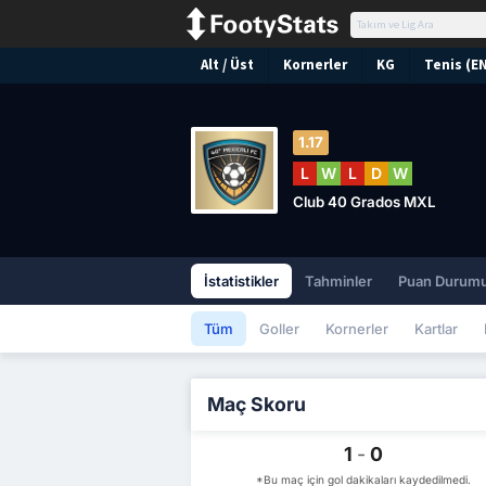
Alt / Üst
Kornerler
KG
Tenis (E
1.17
L
W
L
D
W
Club 40 Grados MXL
İstatistikler
Tahminler
Puan Durum
Tüm
Goller
Kornerler
Kartlar
Maç Skoru
1
-
0
*Bu maç için gol dakikaları kaydedilmedi.