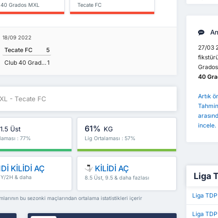
 40 Grados MXL
Tecate FC
An
18/09 2022
27/03 2
Tecate FC
5
fikstü
Club 40 Grados MXL
1
Grados
40 Grad
Artık 
XL - Tecate FC
Tahminl
arasınd
incele.
61%
1.5 Üst
KG
alaması : 77%
Lig Ortalaması : 57%
Dİ KİLİDİ AÇ
KİLİDİ AÇ
Liga T
 İY/2H & daha
8.5 Üst, 9.5 & daha fazlası
Liga TDP
rının bu sezonki maçlarından ortalama istatistikleri içerir
Liga TDP