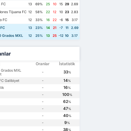
 FC
13
69%
25
10
15
29
2.69
ores Tijuana FC
12
58%
22
12
10
23
2.83
o FC
12
33%
16
22
-6
15
3.17
 FC
13
23%
14
21
-7
11
2.69
0 Grados MXL
12
25%
13
25
-12
10
3.17
anlar
t
Oranlar
İstatistik
0 Grados MXL
-
33
%
t
-
14
FC Galibiyet
%
-
16
lik
%
-
100
%
-
62
%
-
47
%
-
40
%
-
9
%
-
38
%