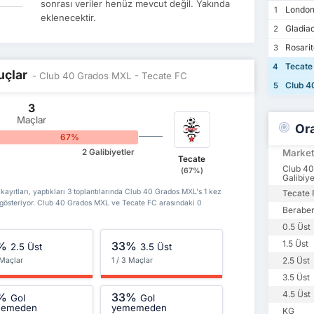
sonrası veriler henüz mevcut değil. Yakında
London
1
eklenecektir.
Gladiad
2
Rosarit
3
Tecate
4
uçlar
- Club 40 Grados MXL - Tecate FC
Club 4
5
3
Maçlar
Or
0%
67%
2 Galibiyetler
Marke
Tecate
Club 4
(67%)
Galibiye
yıtları, yaptıkları 3 toplantılarında Club 40 Grados MXL's 1 kez
Tecate 
 gösteriyor. Club 40 Grados MXL ve Tecate FC arasındaki 0
Beraber
0.5 Üst
1.5 Üst
%
33%
2.5 Üst
3.5 Üst
2.5 Üst
 Maçlar
1 / 3 Maçlar
3.5 Üst
4.5 Üst
%
33%
Gol
Gol
memeden
yememeden
KG