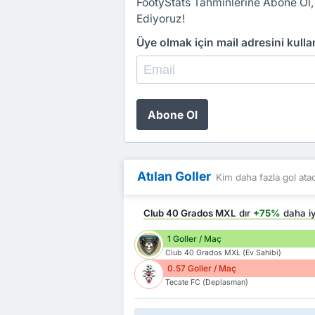
FootyStats Tahminlerine Abone Ol,
Ediyoruz!
Üye olmak için mail adresini kull
Abone Ol
Atılan Goller
Kim daha fazla gol ata
Club 40 Grados MXL
dır
+75%
daha i
1 Goller / Maç
Club 40 Grados MXL (Ev Sahibi)
0.57 Goller / Maç
Tecate FC (Deplasman)