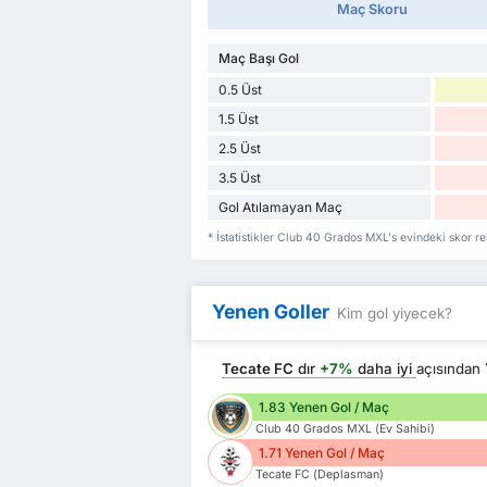
Maç Skoru
Maç Başı Gol
0.5 Üst
1.5 Üst
2.5 Üst
3.5 Üst
Gol Atılamayan Maç
* İstatistikler Club 40 Grados MXL's evindeki skor re
Yenen Goller
Kim gol yiyecek?
Tecate FC
dır
+7%
daha iyi
açısından
1.83 Yenen Gol / Maç
Club 40 Grados MXL (Ev Sahibi)
1.71 Yenen Gol / Maç
Tecate FC (Deplasman)