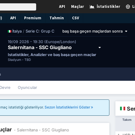
API
Maçlar
İstatistikler
L
N)
API
Premium
Tahmin
CSV
/
Serie C: Grup C
baş başa geçen maçlardan sonra
İtalya
19/09 2026 - 19:30 (Europe/London)
Salernitana - SSC Giugliano
İstatistikler, Analizler ve baş başa geçen maçlar
Stadyum -
TBD
u
Devre
Oyuncular
aç istatistiği gösteriliyor.
Sezon İstatistiklerini Göster
Ser
Takım
uçlar
- Salernitana - SSC Giugliano