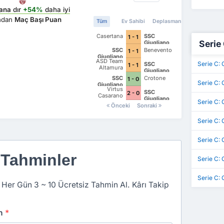
tana
dır
+54%
daha iyi
ından
Maç Başı Puan
Tüm
Ev Sahibi
Deplasman
Casertana
SSC
1 - 1
Serie 
Giugliano
SSC
Benevento
1 - 1
Giugliano
ASD Team
Serie C:
SSC
1 - 1
Altamura
Giugliano
SSC
Crotone
1 - 0
Serie C:
Giugliano
Virtus
SSC
2 - 0
Casarano
Giugliano
Serie C: 
Önceki
Sonraki
Serie C:
Serie C: 
 Tahminler
Serie C: 
Serie C:
 Her Gün 3 ~ 10 Ücretsiz Tahmin Al. Kârı Takip
an
*