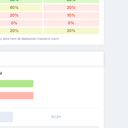
60%
20%
20%
10%
0%
0%
20%
20%
 iç saha hem de deplasman maçlarını içerir.
l
İY/2Y