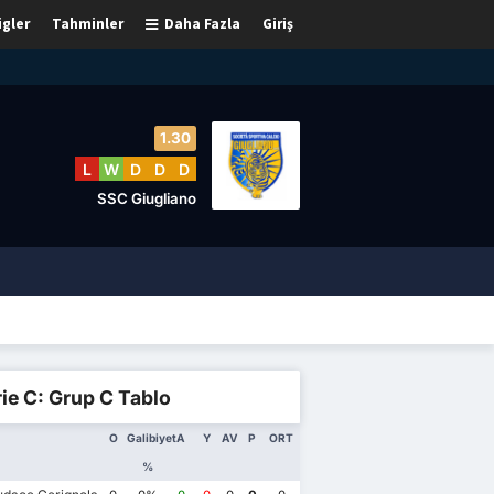
igler
Tahminler
Daha Fazla
Giriş
1.30
L
W
D
D
D
SSC Giugliano
ie C: Grup C Tablo
O
Galibiyet
A
Y
AV
P
ORT
%