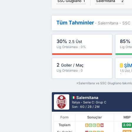
Salernitana
2
SSC Giugliano
1
Tüm Tahminler
- Salernitana - SSC 
30%
85%
2.5 Üst
Lig Ortalaması : 0%
Lig Ort
2
ŞİM
Goller / Maç
Lig Ortalaması : 0
1.5 Üst,
fazlası
*Salernitana ve SSC Giugliano takımlar
Salernitana
İtalya - Serie C: Grup C
Son : 6G / 2B / 2M
Form
Sonuçlar
MBP
Toplam
2.00
B
G
G
B
M