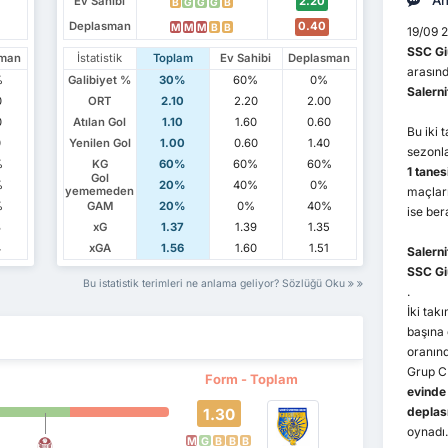
An
Ev Sahibi
2.20
B
G
G
G
B
Deplasman
0.40
M
M
M
B
B
19/09 
SSC Gi
sman
İstatistik
Toplam
Ev Sahibi
Deplasman
arasınd
%
Galibiyet %
30%
60%
0%
Salerni
0
ORT
2.10
2.20
2.00
0
Atılan Gol
1.10
1.60
0.60
Bu iki 
0
Yenilen Gol
1.00
0.60
1.40
sezonl
%
KG
60%
60%
60%
1 tanes
Gol
%
20%
40%
0%
maçlar
yememeden
%
GAM
20%
0%
40%
ise ber
8
xG
1.37
1.39
1.35
4
xGA
1.56
1.60
1.51
Salern
SSC Gi
Bu istatistik terimleri ne anlama geliyor? Sözlüğü Oku
.
İki ta
başına
oranınd
Grup C
Form - Toplam
evinde
depla
1.30
oynadı.
M
G
B
B
B