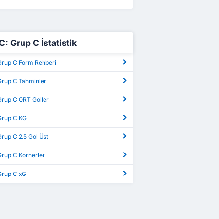
C: Grup C İstatistik
 Grup C Form Rehberi
 Grup C Tahminler
Grup C ORT Goller
 Grup C KG
Grup C 2.5 Gol Üst
Grup C Kornerler
 Grup C xG