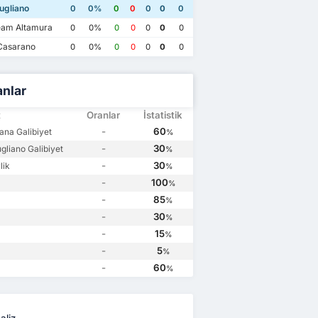
ugliano
0
0%
0
0
0
0
0
am Altamura
0
0%
0
0
0
0
0
Casarano
0
0%
0
0
0
0
0
anlar
t
Oranlar
İstatistik
-
60
ana Galibiyet
%
-
30
gliano Galibiyet
%
-
30
lik
%
-
100
%
-
85
%
-
30
%
-
15
%
-
5
%
-
60
%