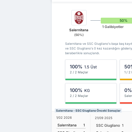
50%
1 Galibiyetler
Salernitana
(50%)
Salernitana ve SSC Giugliano's başa baş kayıtla
ve SSC Giugliano's 0 kez kazandığını gösteriy
beraberlikle sonuçlandı.
100%
50
1.5 Üst
2 / 2 Maçlar
1 / 2
100%
0
KG
2 / 2 Maçlar
Saler
Salernitana - SSC Giugliano Önceki Sonuçlar
1/02 2026
21/09 2025
Salernitana
1
SSC Giugliano
1