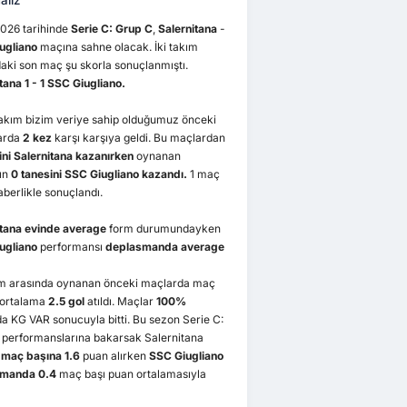
aliz
2026 tarihinde
Serie C: Grup C
,
Salernitana
-
ugliano
maçına sahne olacak. İki takım
aki son maç şu skorla sonuçlanmıştı.
tana 1 - 1 SSC Giugliano.
takım bizim veriye sahip olduğumuz önceki
arda
2 kez
karşı karşıya geldi. Bu maçlardan
ini Salernitana kazanırken
oynanan
ın
0 tanesini SSC Giugliano kazandı.
1 maç
aberlikle sonuçlandı.
itana
evinde average
form durumundayken
ugliano
performansı
deplasmanda average
kım arasında oynanan önceki maçlarda maç
 ortalama
2.5 gol
atıldı. Maçlar
100%
a KG VAR sonucuyla bitti. Bu sezon Serie C:
 performanslarına bakarsak Salernitana
 maç başına 1.6
puan alırken
SSC Giugliano
smanda 0.4
maç başı puan ortalamasıyla