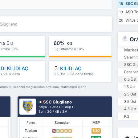
SSC Gi
18
ASD Te
19
Virtus 
20
Giugliano
Or
60%
1.5 Üst
KG
alaması : 0%
Lig Ortalaması : 0%
Marke
Salernit
SSC Giu
Dİ KİLİDİ AÇ
KİLİDİ AÇ
Beraber
 İY/2H & daha
8.5 Üst, 9.5 & daha fazlası
0.5 Üst
1.5 Üst
ının bu sezonki maçlarından ortalama istatistikleri içerir
2.5 Üst
3.5 Üst
SSC Giugliano
İtalya - Serie C: Grup C
4.5 Üst
Son : 3G / 4B / 3M
KG
Form
Sonuçlar
MBP
Toplam
1.30
M
G
B
B
B