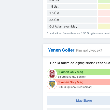
1.5 Üst
2.5 Üst
3.5 Üst
Gol Atılamayan Maç
* İstatistikler Salernitana ve SSC Giugliano'nin hem
Yenen Goller
Kim gol yiyecek?
Her iki takım da eşit
açısından
Yenen Go
1 Yenen Gol / Maç
Salernitana (Ev Sahibi)
1 Yenen Gol / Maç
SSC Giugliano (Deplasman)
Maç Skoru