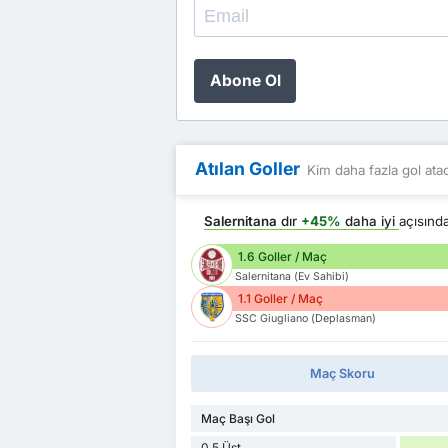
Abone Ol
Atılan Goller
Kim daha fazla gol ata
Salernitana
dır
+45%
daha iyi
açısın
1.6 Goller / Maç
Salernitana (Ev Sahibi)
1.1 Goller / Maç
SSC Giugliano (Deplasman)
Maç Skoru
Maç Başı Gol
0.5 Üst