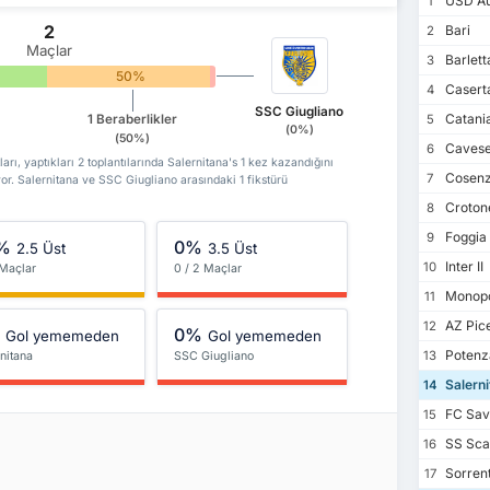
USD Au
1
2
Bari
2
Maçlar
Barlett
3
50%
0%
Casert
4
SSC Giugliano
Catani
1 Beraberlikler
5
(0%)
(50%)
Caves
6
rı, yaptıkları 2 toplantılarında Salernitana's 1 kez kazandığını
Cosen
7
or. Salernitana ve SSC Giugliano arasındaki 1 fikstürü
Croton
8
Foggia
9
%
0%
2.5 Üst
3.5 Üst
Inter II
10
 Maçlar
0 / 2 Maçlar
Monopo
11
AZ Pic
12
%
0%
Gol yememeden
Gol yememeden
Potenza
13
nitana
SSC Giugliano
Salerni
14
FC Sav
15
SS Scaf
16
Sorrent
17