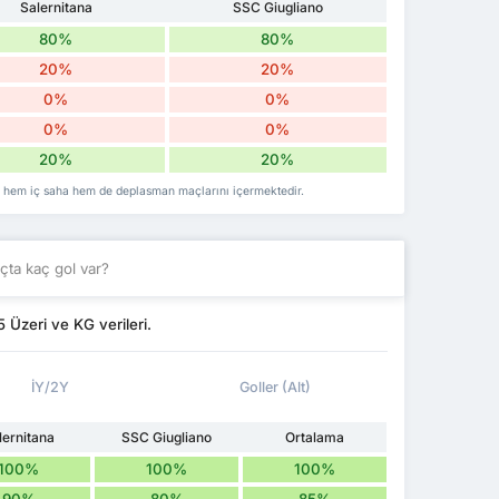
Salernitana
SSC Giugliano
80%
80%
20%
20%
0%
0%
0%
0%
20%
20%
's hem iç saha hem de deplasman maçlarını içermektedir.
ta kaç gol var?
 Üzeri ve KG verileri.
İY/2Y
Goller (Alt)
lernitana
SSC Giugliano
Ortalama
100%
100%
100%
90%
80%
85%