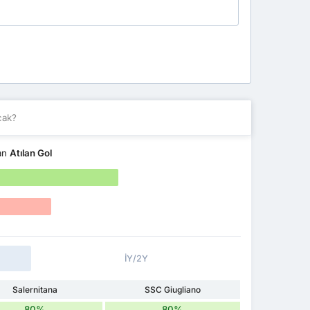
cak?
dan
Atılan Gol
İY/2Y
Salernitana
SSC Giugliano
80%
80%