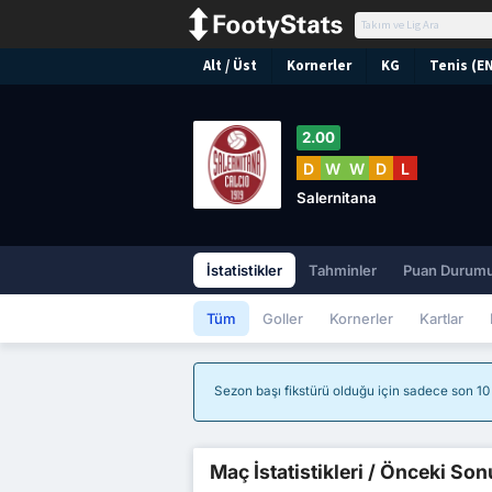
Alt / Üst
Kornerler
KG
Tenis (E
2.00
D
W
W
D
L
Salernitana
İstatistikler
Tahminler
Puan Durum
Tüm
Goller
Kornerler
Kartlar
Sezon başı fikstürü olduğu için sadece son 10 m
Maç İstatistikleri / Önceki Son