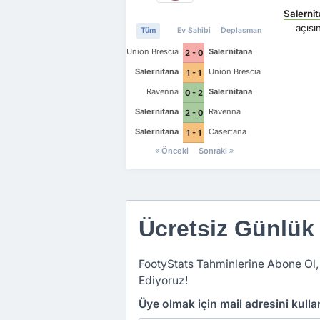
Salerni
açıs
Tüm
Ev Sahibi
Deplasman
Union Brescia
Salernitana
2 - 0
Salernitana
Union Brescia
1 - 1
Ravenna
Salernitana
0 - 2
Salernitana
Ravenna
2 - 0
Salernitana
Casertana
1 - 1
Önceki
Sonraki
Ücretsiz Günlük
FootyStats Tahminlerine Abone Ol,
Ediyoruz!
Üye olmak için mail adresini kull