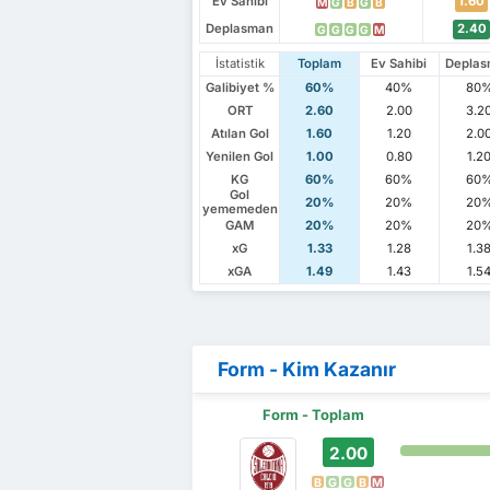
Ev Sahibi
1.60
M
G
B
G
B
Deplasman
2.40
G
G
G
G
M
İstatistik
Toplam
Ev Sahibi
Depla
Galibiyet %
60%
40%
80
ORT
2.60
2.00
3.2
Atılan Gol
1.60
1.20
2.0
Yenilen Gol
1.00
0.80
1.2
KG
60%
60%
60
Gol
20%
20%
20
yememeden
GAM
20%
20%
20
xG
1.33
1.28
1.3
xGA
1.49
1.43
1.5
Form - Kim Kazanır
Form - Toplam
2.00
B
G
G
B
M