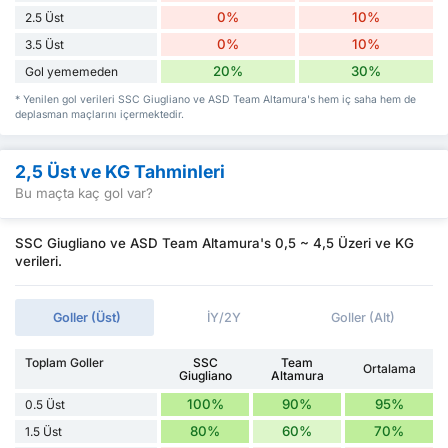
0%
10%
2.5 Üst
0%
10%
3.5 Üst
20%
30%
Gol yememeden
* Yenilen gol verileri SSC Giugliano ve ASD Team Altamura's hem iç saha hem de
deplasman maçlarını içermektedir.
2,5 Üst ve KG Tahminleri
Bu maçta kaç gol var?
SSC Giugliano ve ASD Team Altamura's 0,5 ~ 4,5 Üzeri ve KG
verileri.
Goller (Üst)
İY/2Y
Goller (Alt)
Toplam Goller
SSC
Team
Ortalama
Giugliano
Altamura
100%
90%
95%
0.5 Üst
80%
60%
70%
1.5 Üst