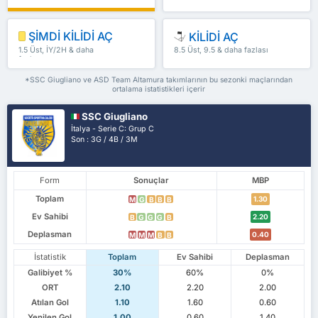
ŞİMDİ KİLİDİ AÇ
KİLİDİ AÇ
1.5 Üst, İY/2H & daha
8.5 Üst, 9.5 & daha fazlası
fazlası
*SSC Giugliano ve ASD Team Altamura takımlarının bu sezonki maçlarından
ortalama istatistikleri içerir
SSC Giugliano
İtalya - Serie C: Grup C
Son : 3G / 4B / 3M
Form
Sonuçlar
MBP
Toplam
1.30
M
G
B
B
B
Ev Sahibi
2.20
B
G
G
G
B
Deplasman
0.40
M
M
M
B
B
İstatistik
Toplam
Ev Sahibi
Deplasman
Galibiyet %
30%
60%
0%
ORT
2.10
2.20
2.00
Atılan Gol
1.10
1.60
0.60
Yenilen Gol
1.00
0.60
1.40