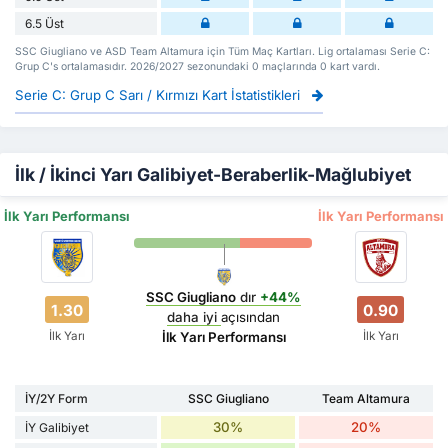
6.5 Üst
SSC Giugliano ve ASD Team Altamura için Tüm Maç Kartları. Lig ortalaması Serie C:
Grup C's ortalamasıdır. 2026/2027 sezonundaki 0 maçlarında 0 kart vardı.
Serie C: Grup C Sarı / Kırmızı Kart İstatistikleri
İlk / İkinci Yarı Galibiyet-Beraberlik-Mağlubiyet
İlk Yarı Performansı
İlk Yarı Performansı
SSC Giugliano
dır
+44%
1.30
0.90
daha iyi
açısından
İlk Yarı
İlk Yarı
İlk Yarı Performansı
İY/2Y Form
SSC Giugliano
Team Altamura
30%
20%
İY Galibiyet