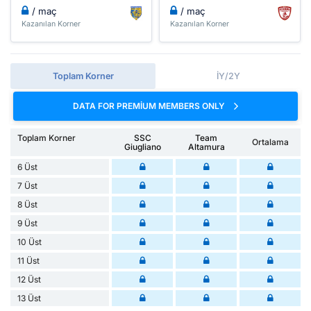
/ maç
/ maç
Kazanılan Korner
Kazanılan Korner
Toplam Korner
İY/2Y
DATA FOR PREMIUM MEMBERS ONLY
Toplam Korner
SSC
Team
Ortalama
Giugliano
Altamura
6 Üst
7 Üst
8 Üst
9 Üst
10 Üst
11 Üst
12 Üst
13 Üst