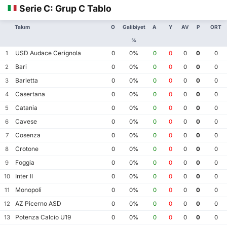
Serie C: Grup C Tablo
Takım
O
Galibiyet
A
Y
AV
P
ORT
%
USD Audace Cerignola
1
0
0%
0
0
0
0
0
Bari
2
0
0%
0
0
0
0
0
Barletta
3
0
0%
0
0
0
0
0
Casertana
4
0
0%
0
0
0
0
0
Catania
5
0
0%
0
0
0
0
0
Cavese
6
0
0%
0
0
0
0
0
Cosenza
7
0
0%
0
0
0
0
0
Crotone
8
0
0%
0
0
0
0
0
Foggia
9
0
0%
0
0
0
0
0
Inter II
10
0
0%
0
0
0
0
0
Monopoli
11
0
0%
0
0
0
0
0
AZ Picerno ASD
12
0
0%
0
0
0
0
0
Potenza Calcio U19
13
0
0%
0
0
0
0
0