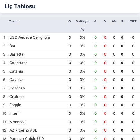
Lig Tablosu
Takım
O
Galibiyet
A
Y
AV
P
ORT
%
USD Audace Cerignola
1
0
0%
0
0
0
0
0
Bari
2
0
0%
0
0
0
0
0
Barletta
3
0
0%
0
0
0
0
0
Casertana
4
0
0%
0
0
0
0
0
Catania
5
0
0%
0
0
0
0
0
Cavese
6
0
0%
0
0
0
0
0
Cosenza
7
0
0%
0
0
0
0
0
Crotone
8
0
0%
0
0
0
0
0
Foggia
9
0
0%
0
0
0
0
0
Inter II
10
0
0%
0
0
0
0
0
Monopoli
11
0
0%
0
0
0
0
0
AZ Picerno ASD
12
0
0%
0
0
0
0
0
Potenza Calcio U19
13
0
0%
0
0
0
0
0