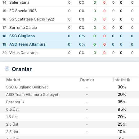
Salernitana
14
0
0%
0
0
0
0
0
FC Savoia 1908
15
0
0%
0
0
0
0
0
SS Scafatese Calcio 1922
16
0
0%
0
0
0
0
0
Sorrento Calcio
17
0
0%
0
0
0
0
0
SSC Giugliano
18
0
0%
0
0
0
0
0
ASD Team Altamura
19
0
0%
0
0
0
0
0
Virtus Casarano
20
0
0%
0
0
0
0
0
Oranlar
Market
Oranlar
İstatistik
-
30
SSC Giugliano Galibiyet
%
-
20
ASD Team Altamura Galibiyet
%
-
35
Beraberlik
%
-
95
0.5 Üst
%
-
70
1.5 Üst
%
-
25
2.5 Üst
%
-
10
3.5 Üst
%