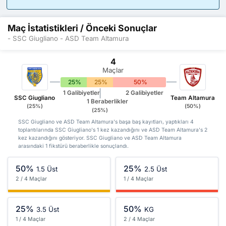
Maç İstatistikleri / Önceki Sonuçlar
- SSC Giugliano - ASD Team Altamura
4
Maçlar
25%
25%
50%
1 Galibiyetler
2 Galibiyetler
SSC Giugliano
Team Altamura
1 Beraberlikler
(25%)
(50%)
(25%)
SSC Giugliano ve ASD Team Altamura's başa baş kayıtları, yaptıkları 4
toplantılarında SSC Giugliano's 1 kez kazandığını ve ASD Team Altamura's 2
kez kazandığını gösteriyor. SSC Giugliano ve ASD Team Altamura
arasındaki 1 fikstürü beraberlikle sonuçlandı.
50%
25%
1.5 Üst
2.5 Üst
2 / 4 Maçlar
1 / 4 Maçlar
25%
50%
3.5 Üst
KG
1 / 4 Maçlar
2 / 4 Maçlar