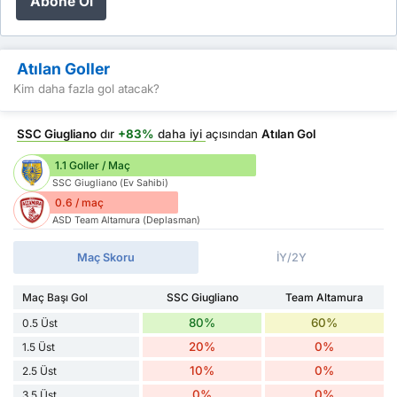
Abone Ol
Atılan Goller
Kim daha fazla gol atacak?
SSC Giugliano
dır
+83%
daha iyi
açısından
Atılan Gol
1.1 Goller / Maç
SSC Giugliano (Ev Sahibi)
0.6 / maç
ASD Team Altamura (Deplasman)
Maç Skoru
İY/2Y
Maç Başı Gol
SSC Giugliano
Team Altamura
80%
60%
0.5 Üst
20%
0%
1.5 Üst
10%
0%
2.5 Üst
0%
0%
3.5 Üst