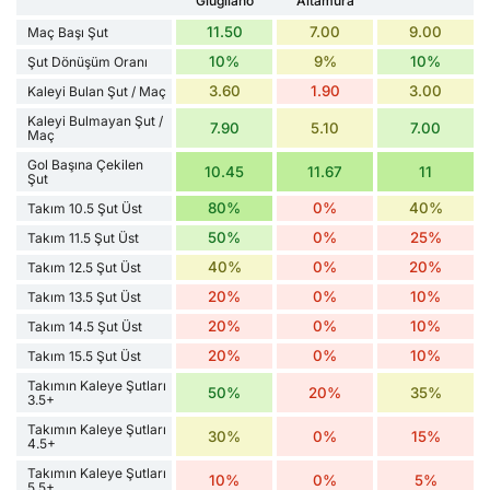
Giugliano
Altamura
11.50
7.00
9.00
Maç Başı Şut
10%
9%
10%
Şut Dönüşüm Oranı
3.60
1.90
3.00
Kaleyi Bulan Şut / Maç
Kaleyi Bulmayan Şut /
7.90
5.10
7.00
Maç
Gol Başına Çekilen
10.45
11.67
11
Şut
80%
0%
40%
Takım 10.5 Şut Üst
50%
0%
25%
Takım 11.5 Şut Üst
40%
0%
20%
Takım 12.5 Şut Üst
20%
0%
10%
Takım 13.5 Şut Üst
20%
0%
10%
Takım 14.5 Şut Üst
20%
0%
10%
Takım 15.5 Şut Üst
Takımın Kaleye Şutları
50%
20%
35%
3.5+
Takımın Kaleye Şutları
30%
0%
15%
4.5+
Takımın Kaleye Şutları
10%
0%
5%
5.5+