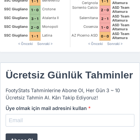
SSC Giugliano
Benevento
1 - 1
1 - 1
Cerignola
Altamura
Sorrento Calcio
ASD Team
SSC Giugliano
Crotone
1 - 0
2 - 0
Altamura
ASD Team
SSC Giugliano
Atalanta II
Salernitana
3 - 1
2 - 1
Altamura
ASD Team
SSC Giugliano
Monopoli
Cosenza
2 - 0
1 - 0
Altamura
ASD Team
SSC Giugliano
Latina
AZ Picerno ASD
1 - 1
0 - 0
Altamura
Önceki
Sonraki
Önceki
Sonraki
Ücretsiz Günlük Tahminler
FootyStats Tahminlerine Abone Ol, Her Gün 3 ~ 10
Ücretsiz Tahmin Al. Kârı Takip Ediyoruz!
Üye olmak için mail adresini kullan
*