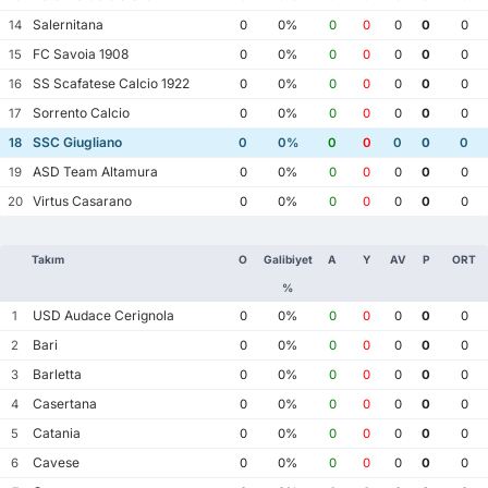
Salernitana
14
0
0%
0
0
0
0
0
FC Savoia 1908
15
0
0%
0
0
0
0
0
SS Scafatese Calcio 1922
16
0
0%
0
0
0
0
0
Sorrento Calcio
17
0
0%
0
0
0
0
0
SSC Giugliano
18
0
0%
0
0
0
0
0
ASD Team Altamura
19
0
0%
0
0
0
0
0
Virtus Casarano
20
0
0%
0
0
0
0
0
Takım
O
Galibiyet
A
Y
AV
P
ORT
%
USD Audace Cerignola
1
0
0%
0
0
0
0
0
Bari
2
0
0%
0
0
0
0
0
Barletta
3
0
0%
0
0
0
0
0
Casertana
4
0
0%
0
0
0
0
0
Catania
5
0
0%
0
0
0
0
0
Cavese
6
0
0%
0
0
0
0
0