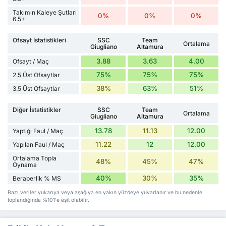
Takımın Kaleye Şutları
0%
0%
0%
6.5+
Ofsayt İstatistikleri
SSC
Team
Ortalama
Giugliano
Altamura
3.88
3.63
4.00
Ofsayt / Maç
75%
75%
75%
2.5 Üst Ofsaytlar
38%
63%
51%
3.5 Üst Ofsaytlar
Diğer İstatistikler
SSC
Team
Ortalama
Giugliano
Altamura
13.78
11.13
12.00
Yaptığı Faul / Maç
11.22
12
12.00
Yapılan Faul / Maç
Ortalama Topla
48%
45%
47%
Oynama
40%
30%
35%
Beraberlik % MS
Bazı veriler yukarıya veya aşağıya en yakın yüzdeye yuvarlanır ve bu nedenle
toplandığında %101'e eşit olabilir.