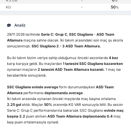
-
0
4.5 Üst
%
-
50
KG
%
Analiz
29/11 2026 tarihinde
Serie C: Grup C
,
SSC Giugliano
-
ASD Team
Altamura
maçına sahne olacak. İki takım arasındaki son maç şu skorla
sonuçlanmıştı.
SSC Giugliano 2 - 3 ASD Team Altamura.
Bu iki takım bizim veriye sahip olduğumuz önceki sezonlarda
4 kez
karşı karşıya geldi. Bu maçlardan
1 tanesini SSC Giugliano kazanırken
oynanan maçların
2 tanesini ASD Team Altamura kazandı.
1 maç ise
beraberlikle sonuçlandı.
SSC Giugliano
evinde average
form durumundayken
ASD Team
Altamura
performansı
deplasmanda average
.
İki takım arasında oynanan önceki maçlarda maç başına ortalama
2.25 gol
atıldı. Maçlar
50%
oranında KG VAR sonucuyla bitti. Bu sezon
Serie C: Grup C performanslarına bakarsak SSC Giugliano
evinde maç
başına 2.2
puan alırken
ASD Team Altamura deplasmanda 0.4
maç
başı puan ortalamasıyla oynadı.