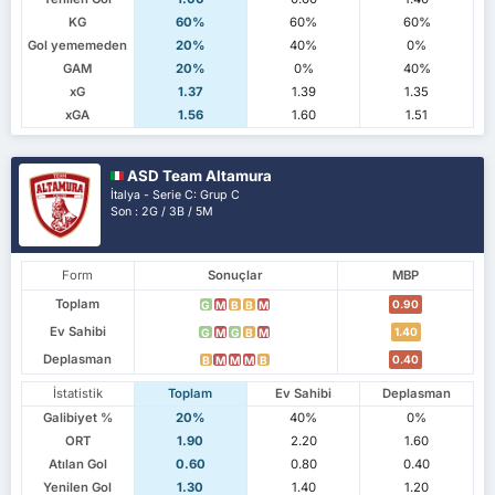
KG
60%
60%
60%
Gol yememeden
20%
40%
0%
GAM
20%
0%
40%
xG
1.37
1.39
1.35
xGA
1.56
1.60
1.51
ASD Team Altamura
İtalya - Serie C: Grup C
Son : 2G / 3B / 5M
Form
Sonuçlar
MBP
Toplam
0.90
G
M
B
B
M
Ev Sahibi
1.40
G
M
G
B
M
Deplasman
0.40
B
M
M
M
B
İstatistik
Toplam
Ev Sahibi
Deplasman
Galibiyet %
20%
40%
0%
ORT
1.90
2.20
1.60
Atılan Gol
0.60
0.80
0.40
Yenilen Gol
1.30
1.40
1.20