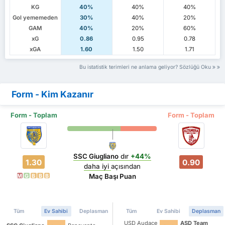
KG
40%
40%
40%
Gol yememeden
30%
40%
20%
GAM
40%
20%
60%
xG
0.86
0.95
0.78
xGA
1.60
1.50
1.71
Bu istatistik terimleri ne anlama geliyor? Sözlüğü Oku
Form - Kim Kazanır
Form - Toplam
Form - Toplam
SSC Giugliano
dır
+44%
1.30
0.90
daha iyi
açısından
Maç Başı Puan
M
G
B
B
B
Tüm
Ev Sahibi
Deplasman
Tüm
Ev Sahibi
Deplasman
USD Audace
ASD Team