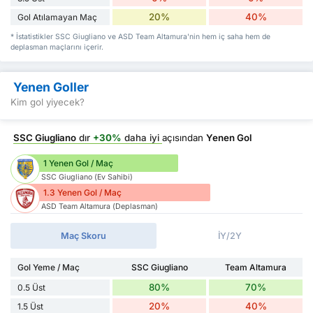
20%
40%
Gol Atılamayan Maç
* İstatistikler SSC Giugliano ve ASD Team Altamura'nin hem iç saha hem de
deplasman maçlarını içerir.
Yenen Goller
Kim gol yiyecek?
SSC Giugliano
dır
+30%
daha iyi
açısından
Yenen Gol
1 Yenen Gol / Maç
SSC Giugliano (Ev Sahibi)
1.3 Yenen Gol / Maç
ASD Team Altamura (Deplasman)
Maç Skoru
İY/2Y
Gol Yeme / Maç
SSC Giugliano
Team Altamura
80%
70%
0.5 Üst
20%
40%
1.5 Üst