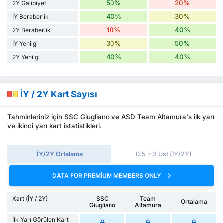
50%
20%
2Y Galibiyet
40%
30%
İY Beraberlik
10%
40%
2Y Beraberlik
30%
50%
İY Yenilgi
40%
40%
2Y Yenilgi
İY / 2Y Kart Sayısı
Tahminleriniz için SSC Giugliano ve ASD Team Altamura's ilk yarı
ve ikinci yarı kart istatistikleri.
İY/2Y Ortalama
0.5 ~ 3 Üst (İY/2Y)
DATA FOR PREMIUM MEMBERS ONLY
Kart (İY / 2Y)
SSC
Team
Ortalama
Giugliano
Altamura
İlk Yarı Görülen Kart