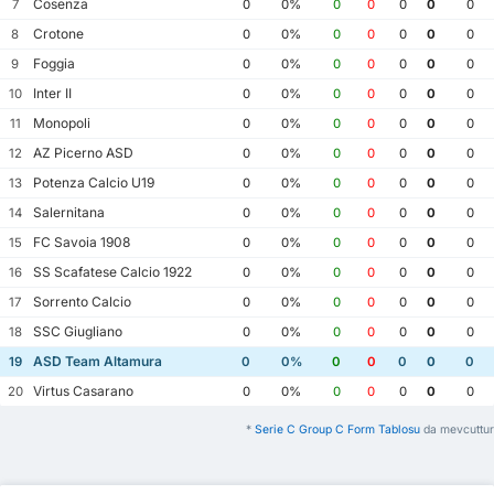
Cosenza
7
0
0%
0
0
0
0
0
Crotone
8
0
0%
0
0
0
0
0
Foggia
9
0
0%
0
0
0
0
0
Inter II
10
0
0%
0
0
0
0
0
Monopoli
11
0
0%
0
0
0
0
0
AZ Picerno ASD
12
0
0%
0
0
0
0
0
Potenza Calcio U19
13
0
0%
0
0
0
0
0
Salernitana
14
0
0%
0
0
0
0
0
FC Savoia 1908
15
0
0%
0
0
0
0
0
SS Scafatese Calcio 1922
16
0
0%
0
0
0
0
0
Sorrento Calcio
17
0
0%
0
0
0
0
0
SSC Giugliano
18
0
0%
0
0
0
0
0
ASD Team Altamura
19
0
0%
0
0
0
0
0
Virtus Casarano
20
0
0%
0
0
0
0
0
*
Serie C Group C Form Tablosu
da mevcuttur