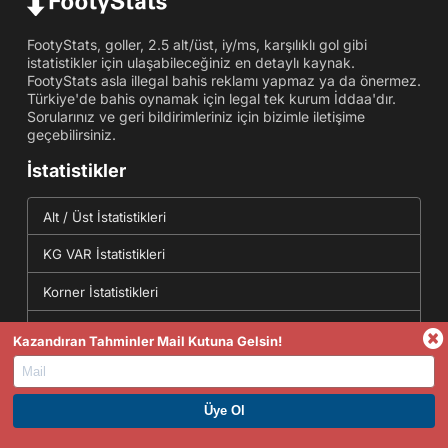
FootyStats, goller, 2.5 alt/üst, iy/ms, karşılıklı gol gibi
istatistikler için ulaşabileceğiniz en detaylı kaynak.
FootyStats asla illegal bahis reklamı yapmaz ya da önermez.
Türkiye'de bahis oynamak için legal tek kurum İddaa'dır.
Sorularınız ve geri bildirimleriniz için bizimle iletişime
geçebilirsiniz.
İstatistikler
Alt / Üst İstatistikleri
KG VAR İstatistikleri
Korner İstatistikleri
Her İki Yarıda Gol
Kazandıran Tahminler Mail Kutuna Gelsin!
Maç Skoru İstatistikleri
Araçlar
PREMIUM ÜYE OL. HEMEN KAZAN