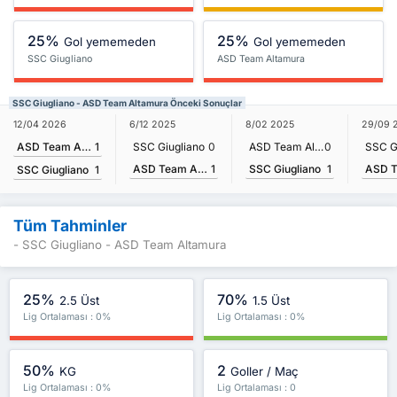
25%
25%
Gol yememeden
Gol yememeden
SSC Giugliano
ASD Team Altamura
SSC Giugliano - ASD Team Altamura Önceki Sonuçlar
12/04 2026
6/12 2025
8/02 2025
29/09 
ASD Team Altamura
1
SSC Giugliano
0
ASD Team Altamura
0
SSC G
ASD Team Altamura
1
SSC Giugliano
1
SSC Giugliano
1
Tüm Tahminler
- SSC Giugliano - ASD Team Altamura
25%
70%
2.5 Üst
1.5 Üst
Lig Ortalaması : 0%
Lig Ortalaması : 0%
50%
2
KG
Goller / Maç
Lig Ortalaması : 0%
Lig Ortalaması : 0