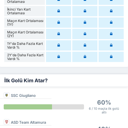
Ortalaması
İkinci Yarı Kart
Ortalaması
Maçın Kart Ortalaması
(1Y)
Maçın Kart Ortalaması
(2Y)
1Y'da Daha Fazla Kart
Vardı %
2Y'da Daha Fazla Kart
Vardı %
İlk Golü Kim Atar?
SSC Giugliano
60%
6 / 10 maçta ilk golü
attı
ASD Team Altamura