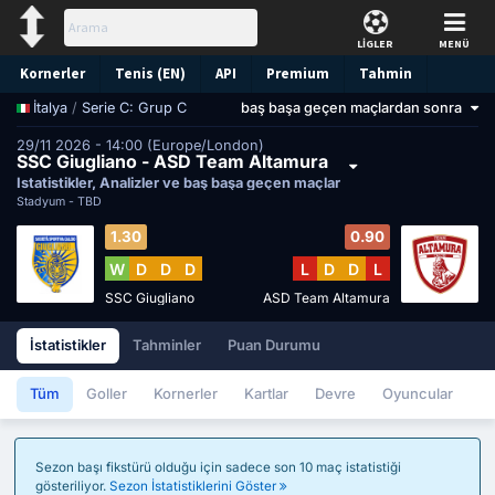
LİGLER
MENÜ
Kornerler
Tenis (EN)
API
Premium
Tahmin
/
Serie C: Grup C
baş başa geçen maçlardan sonra
İtalya
29/11 2026 - 14:00 (Europe/London)
SSC Giugliano - ASD Team Altamura
İstatistikler, Analizler ve baş başa geçen maçlar
Stadyum -
TBD
1.30
0.90
W
D
D
D
L
D
D
L
SSC Giugliano
ASD Team Altamura
İstatistikler
Tahminler
Puan Durumu
Tüm
Goller
Kornerler
Kartlar
Devre
Oyuncular
Sezon başı fikstürü olduğu için sadece son 10 maç istatistiği
gösteriliyor.
Sezon İstatistiklerini Göster