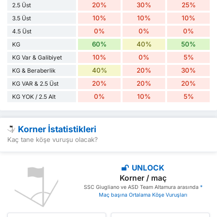
20%
30%
25%
2.5 Üst
10%
10%
10%
3.5 Üst
0%
0%
0%
4.5 Üst
60%
40%
50%
KG
10%
0%
5%
KG Var & Galibiyet
40%
20%
30%
KG & Beraberlik
20%
20%
20%
KG VAR & 2.5 Üst
0%
10%
5%
KG YOK / 2.5 Alt
Korner İstatistikleri
Kaç tane köşe vuruşu olacak?
UNLOCK
Korner / maç
SSC Giugliano ve ASD Team Altamura arasında
*
Maç başına Ortalama Köşe Vuruşları