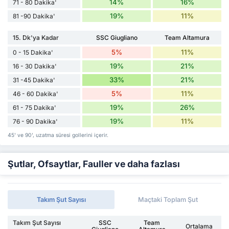
14%
16%
71 - 80 Dakika'
19%
11%
81 -90 Dakika'
15. Dk'ya Kadar
SSC Giugliano
Team Altamura
5%
11%
0 - 15 Dakika'
19%
21%
16 - 30 Dakika'
33%
21%
31 -45 Dakika'
5%
11%
46 - 60 Dakika'
19%
26%
61 - 75 Dakika'
19%
11%
76 - 90 Dakika'
45' ve 90', uzatma süresi gollerini içerir.
Şutlar, Ofsaytlar, Fauller ve daha fazlası
Takım Şut Sayısı
Maçtaki Toplam Şut
Takım Şut Sayısı
SSC
Team
Ortalama