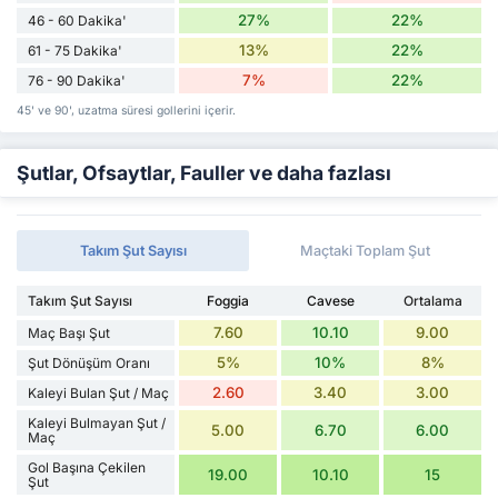
27%
22%
46 - 60 Dakika'
13%
22%
61 - 75 Dakika'
7%
22%
76 - 90 Dakika'
45' ve 90', uzatma süresi gollerini içerir.
Şutlar, Ofsaytlar, Fauller ve daha fazlası
Takım Şut Sayısı
Maçtaki Toplam Şut
Takım Şut Sayısı
Foggia
Cavese
Ortalama
7.60
10.10
9.00
Maç Başı Şut
5%
10%
8%
Şut Dönüşüm Oranı
2.60
3.40
3.00
Kaleyi Bulan Şut / Maç
Kaleyi Bulmayan Şut /
5.00
6.70
6.00
Maç
Gol Başına Çekilen
19.00
10.10
15
Şut