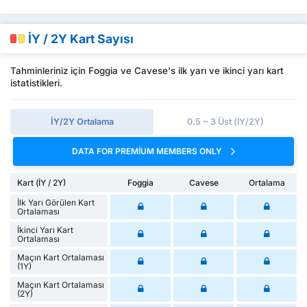
İY / 2Y Kart Sayısı
Tahminleriniz için Foggia ve Cavese's ilk yarı ve ikinci yarı kart
istatistikleri.
İY/2Y Ortalama
0.5 ~ 3 Üst (İY/2Y)
DATA FOR PREMIUM MEMBERS ONLY
Kart (İY / 2Y)
Foggia
Cavese
Ortalama
İlk Yarı Görülen Kart
Ortalaması
İkinci Yarı Kart
Ortalaması
Maçın Kart Ortalaması
(1Y)
Maçın Kart Ortalaması
(2Y)