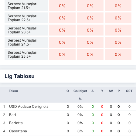
Serbest Vuruşları
0%
0%
0%
Toplam 21.5+
Serbest Vuruşları
0%
0%
0%
Toplam 22.5+
Serbest Vuruşları
0%
0%
0%
Toplam 23.5+
Serbest Vuruşları
0%
0%
0%
Toplam 24.5+
Serbest Vuruşları
0%
0%
0%
Toplam 25.5+
Lig Tablosu
Takım
O
Galibiyet
A
Y
AV
P
ORT
%
USD Audace Cerignola
1
0
0%
0
0
0
0
0
Bari
2
0
0%
0
0
0
0
0
Barletta
3
0
0%
0
0
0
0
0
Casertana
4
0
0%
0
0
0
0
0