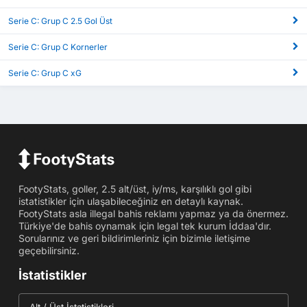
Serie C: Grup C 2.5 Gol Üst
Serie C: Grup C Kornerler
Serie C: Grup C xG
FootyStats, goller, 2.5 alt/üst, iy/ms, karşılıklı gol gibi
istatistikler için ulaşabileceğiniz en detaylı kaynak.
FootyStats asla illegal bahis reklamı yapmaz ya da önermez.
Türkiye'de bahis oynamak için legal tek kurum İddaa'dır.
Sorularınız ve geri bildirimleriniz için bizimle iletişime
geçebilirsiniz.
İstatistikler
Alt / Üst İstatistikleri