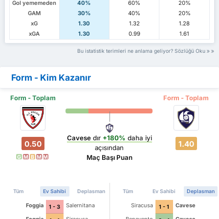
Gol yememeden
40%
60%
20%
GAM
30%
40%
20%
xG
1.30
1.32
1.28
xGA
1.30
0.99
1.61
Bu istatistik terimleri ne anlama geliyor? Sözlüğü Oku
Form - Kim Kazanır
Form - Toplam
Form - Toplam
Cavese
dır
+180%
daha iyi
0.50
1.40
açısından
Maç Başı Puan
G
M
B
M
M
Tüm
Ev Sahibi
Deplasman
Tüm
Ev Sahibi
Deplasman
Foggia
Salernitana
Siracusa
Cavese
1 - 3
1 - 1