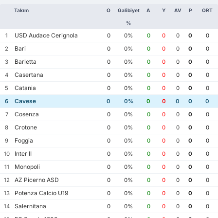
Takım
O
Galibiyet
A
Y
AV
P
ORT
%
USD Audace Cerignola
1
0
0%
0
0
0
0
0
Bari
2
0
0%
0
0
0
0
0
Barletta
3
0
0%
0
0
0
0
0
Casertana
4
0
0%
0
0
0
0
0
Catania
5
0
0%
0
0
0
0
0
Cavese
6
0
0%
0
0
0
0
0
Cosenza
7
0
0%
0
0
0
0
0
Crotone
8
0
0%
0
0
0
0
0
Foggia
9
0
0%
0
0
0
0
0
Inter II
10
0
0%
0
0
0
0
0
Monopoli
11
0
0%
0
0
0
0
0
AZ Picerno ASD
12
0
0%
0
0
0
0
0
Potenza Calcio U19
13
0
0%
0
0
0
0
0
Salernitana
14
0
0%
0
0
0
0
0