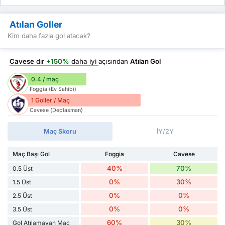
Atılan Goller
Kim daha fazla gol atacak?
Cavese
dır
+150%
daha iyi
açısından
Atılan Gol
0.4 / maç
Foggia (Ev Sahibi)
1 Goller / Maç
Cavese (Deplasman)
Maç Skoru
İY/2Y
Maç Başı Gol
Foggia
Cavese
40%
70%
0.5 Üst
0%
30%
1.5 Üst
0%
0%
2.5 Üst
0%
0%
3.5 Üst
60%
30%
Gol Atılamayan Maç