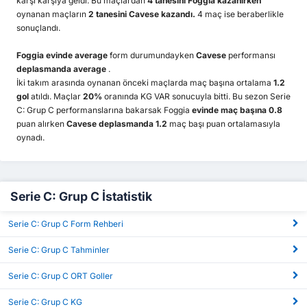
karşı karşıya geldi. Bu maçlardan
4 tanesini Foggia kazanırken
oynanan maçların
2 tanesini Cavese kazandı.
4 maç ise beraberlikle
sonuçlandı.
Foggia
evinde average
form durumundayken
Cavese
performansı
deplasmanda average
.
İki takım arasında oynanan önceki maçlarda maç başına ortalama
1.2
gol
atıldı. Maçlar
20%
oranında KG VAR sonucuyla bitti. Bu sezon Serie
C: Grup C performanslarına bakarsak Foggia
evinde maç başına 0.8
puan alırken
Cavese deplasmanda 1.2
maç başı puan ortalamasıyla
oynadı.
Serie C: Grup C İstatistik
Serie C: Grup C Form Rehberi
Serie C: Grup C Tahminler
Serie C: Grup C ORT Goller
Serie C: Grup C KG