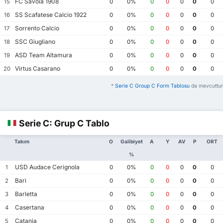
FC Savoia 1908
15
0
0%
0
0
0
0
0
SS Scafatese Calcio 1922
16
0
0%
0
0
0
0
0
Sorrento Calcio
17
0
0%
0
0
0
0
0
SSC Giugliano
18
0
0%
0
0
0
0
0
ASD Team Altamura
19
0
0%
0
0
0
0
0
Virtus Casarano
20
0
0%
0
0
0
0
0
*
Serie C Group C Form Tablosu
da mevcuttur
Serie C: Grup C Tablo
Takım
O
Galibiyet
A
Y
AV
P
ORT
%
USD Audace Cerignola
1
0
0%
0
0
0
0
0
Bari
2
0
0%
0
0
0
0
0
Barletta
3
0
0%
0
0
0
0
0
Casertana
4
0
0%
0
0
0
0
0
Catania
5
0
0%
0
0
0
0
0