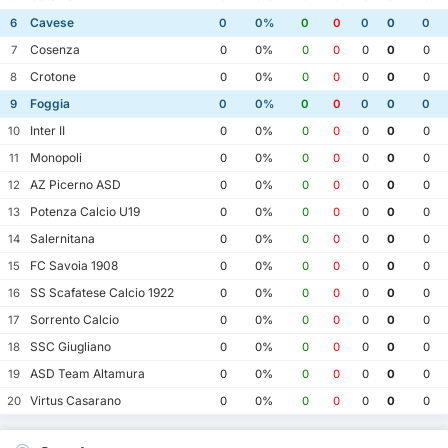
Cavese
6
0
0%
0
0
0
0
0
Cosenza
7
0
0%
0
0
0
0
0
Crotone
8
0
0%
0
0
0
0
0
Foggia
9
0
0%
0
0
0
0
0
Inter II
10
0
0%
0
0
0
0
0
Monopoli
11
0
0%
0
0
0
0
0
AZ Picerno ASD
12
0
0%
0
0
0
0
0
Potenza Calcio U19
13
0
0%
0
0
0
0
0
Salernitana
14
0
0%
0
0
0
0
0
FC Savoia 1908
15
0
0%
0
0
0
0
0
SS Scafatese Calcio 1922
16
0
0%
0
0
0
0
0
Sorrento Calcio
17
0
0%
0
0
0
0
0
SSC Giugliano
18
0
0%
0
0
0
0
0
ASD Team Altamura
19
0
0%
0
0
0
0
0
Virtus Casarano
20
0
0%
0
0
0
0
0