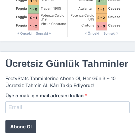
Foggia
Siracusa
Benevento
Cavese
1 - 1
0 - 1
Foggia
Trapani 1905
Atalanta II
Cavese
1 - 0
1 - 1
Potenza Calcio
Potenza Calcio
Foggia
Cavese
0 - 1
2 - 2
U19
U19
Virtus Casarano
Foggia
Crotone
Cavese
1 - 2
2 - 0
Önceki
Sonraki
Önceki
Sonraki
Ücretsiz Günlük Tahminler
FootyStats Tahminlerine Abone Ol, Her Gün 3 ~ 10
Ücretsiz Tahmin Al. Kârı Takip Ediyoruz!
Üye olmak için mail adresini kullan
*
Abone Ol