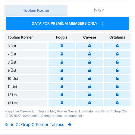
Toplam Korner
İY/2Y
DATA FOR PREMIUM MEMBERS ONLY
Toplam Korner
Foggia
Cavese
Ortalama
6 Üst
7 Üst
8 Üst
9 Üst
10 Üst
11 Üst
12 Üst
13 Üst
Foggia ve Cavese için Toplam Maç Korner Sayısı. Lig ortalaması Serie C: Grup C's
2026/2027 sezonundaki 0 maçlarındaki ortalamasıdır.
Serie C: Grup C Korner Tablosu