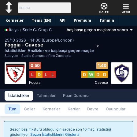
LİGLER
MENÜ
Kornerler
Tenis (EN)
API
Premium
Tahmin
/
Serie C: Grup C
baş başa geçen maçlardan sonra
İtalya
25/10 2026 - 14:00 (Europe/London)
Foggia - Cavese
İstatistikler, Analizler ve baş başa geçen maçlar
Stadyum -
Stadio Comunale Pino Zaccheria
0.50
1.40
L
D
L
L
D
W
D
D
Foggia
Cavese
İstatistikler
Tahminler
Puan Durumu
Tüm
Goller
Kornerler
Kartlar
Devre
Oyuncular
Sezon başı fikstürü olduğu için sadece son 10 maç istatistiği
gösteriliyor.
Sezon İstatistiklerini Göster