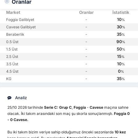
Oranlar
Market
Oranlar
İstatistik
-
10
Foggia Galibiyet
%
-
30
Cavese Galibiyet
%
-
35
Beraberlik
%
-
90
0.5 Üst
%
-
50
1.5 Üst
%
-
15
2.5 Üst
%
-
10
3.5 Üst
%
-
0
4.5 Üst
%
-
35
KG
%
Analiz
25/10 2026 tarihinde
Serie C: Grup C
,
Foggia
-
Cavese
maçına sahne
olacak. İki takım arasındaki son maç şu skorla sonuçlanmıştı.
Foggia 0
- 0 Cavese.
Bu iki takım bizim veriye sahip olduğumuz önceki sezonlarda
10 kez