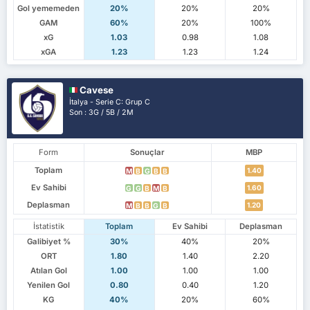
Gol yememeden
20%
20%
20%
GAM
60%
20%
100%
xG
1.03
0.98
1.08
xGA
1.23
1.23
1.24
Cavese
İtalya - Serie C: Grup C
Son : 3G / 5B / 2M
Form
Sonuçlar
MBP
Toplam
1.40
M
B
G
B
B
Ev Sahibi
1.60
G
G
B
M
B
Deplasman
1.20
M
B
B
G
B
İstatistik
Toplam
Ev Sahibi
Deplasman
Galibiyet %
30%
40%
20%
ORT
1.80
1.40
2.20
Atılan Gol
1.00
1.00
1.00
Yenilen Gol
0.80
0.40
1.20
KG
40%
20%
60%