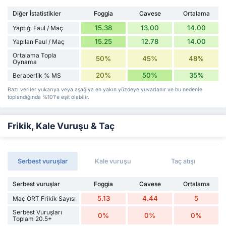
Diğer İstatistikler
Foggia
Cavese
Ortalama
15.38
13.00
14.00
Yaptığı Faul / Maç
15.25
12.78
14.00
Yapılan Faul / Maç
Ortalama Topla
50%
45%
48%
Oynama
20%
50%
35%
Beraberlik % MS
Bazı veriler yukarıya veya aşağıya en yakın yüzdeye yuvarlanır ve bu nedenle
toplandığında %101'e eşit olabilir.
Frikik, Kale Vuruşu & Taç
Serbest vuruşlar
Kale vuruşu
Taç atışı
Serbest vuruşlar
Foggia
Cavese
Ortalama
5.13
4.44
5
Maç ORT Frikik Sayısı
Serbest Vuruşları
0%
0%
0%
Toplam 20.5+