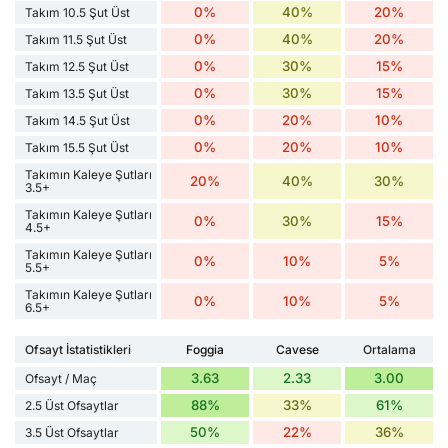
0%
40%
20%
Takım 10.5 Şut Üst
0%
40%
20%
Takım 11.5 Şut Üst
0%
30%
15%
Takım 12.5 Şut Üst
0%
30%
15%
Takım 13.5 Şut Üst
0%
20%
10%
Takım 14.5 Şut Üst
0%
20%
10%
Takım 15.5 Şut Üst
Takımın Kaleye Şutları
20%
40%
30%
3.5+
Takımın Kaleye Şutları
0%
30%
15%
4.5+
Takımın Kaleye Şutları
0%
10%
5%
5.5+
Takımın Kaleye Şutları
0%
10%
5%
6.5+
Ofsayt İstatistikleri
Foggia
Cavese
Ortalama
3.63
2.33
3.00
Ofsayt / Maç
88%
33%
61%
2.5 Üst Ofsaytlar
50%
22%
36%
3.5 Üst Ofsaytlar