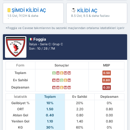
ŞİMDİ KİLİDİ AÇ
KİLİDİ AÇ
1.5 Üst, İY/2H & daha
8.5 Üst, 9.5 & daha fazlası
fazlası
*Foggia ve Cavese takımlarının bu sezonki maçlarından ortalama istatistikleri içerir
Foggia
İtalya - Serie C: Grup C
Son : 1G / 2B / 7M
Form
Sonuçlar
MBP
Toplam
0.50
G
M
B
M
M
Ev Sahibi
0.80
M
M
G
B
M
Deplasman
0.20
M
M
B
M
M
İstatistik
Toplam
Ev Sahibi
Deplasman
Galibiyet %
10%
20%
0%
ORT
1.50
2.20
0.80
Atılan Gol
0.40
0.80
0.00
Yenilen Gol
1.10
1.40
0.80
KG
30%
60%
0%