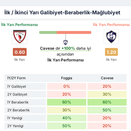
İlk / İkinci Yarı Galibiyet-Beraberlik-Mağlubiyet
İlk Yarı Performansı
İlk Yarı Performansı
Cavese
dır
+100%
daha iyi
0.60
1.20
açısından
İlk Yarı
İlk Yarı
İlk Yarı Performansı
İY/2Y Form
Foggia
Cavese
0%
20%
İY Galibiyet
20%
30%
2Y Galibiyet
60%
60%
İY Beraberlik
30%
50%
2Y Beraberlik
40%
20%
İY Yenilgi
50%
20%
2Y Yenilgi