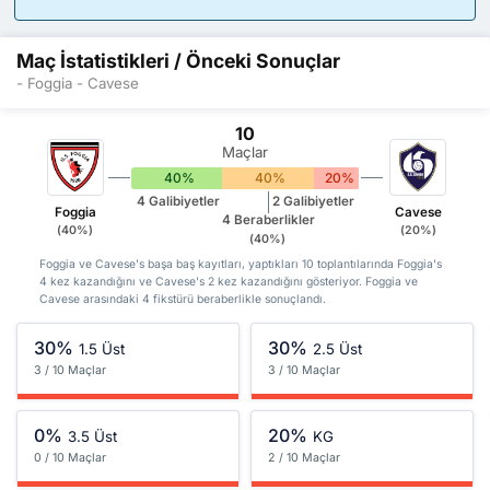
Maç İstatistikleri / Önceki Sonuçlar
- Foggia - Cavese
10
Maçlar
40%
40%
20%
4 Galibiyetler
2 Galibiyetler
Foggia
Cavese
4 Beraberlikler
(40%)
(20%)
(40%)
Foggia ve Cavese's başa baş kayıtları, yaptıkları 10 toplantılarında Foggia's
4 kez kazandığını ve Cavese's 2 kez kazandığını gösteriyor. Foggia ve
Cavese arasındaki 4 fikstürü beraberlikle sonuçlandı.
30%
30%
1.5 Üst
2.5 Üst
3 / 10 Maçlar
3 / 10 Maçlar
0%
20%
3.5 Üst
KG
0 / 10 Maçlar
2 / 10 Maçlar