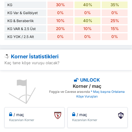
30%
40%
35%
KG
0%
0%
0%
KG Var & Galibiyet
10%
40%
25%
KG & Beraberlik
20%
10%
15%
KG VAR & 2.5 Üst
0%
0%
0%
KG YOK / 2.5 Alt
Korner İstatistikleri
Kaç tane köşe vuruşu olacak?
UNLOCK
Korner / maç
Foggia ve Cavese arasında
* Maç başına Ortalama
Köşe Vuruşları
/ maç
/ maç
Kazanılan Korner
Kazanılan Korner