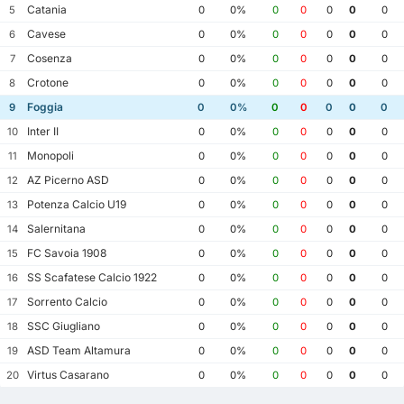
Catania
5
0
0%
0
0
0
0
0
Cavese
6
0
0%
0
0
0
0
0
Cosenza
7
0
0%
0
0
0
0
0
Crotone
8
0
0%
0
0
0
0
0
Foggia
9
0
0%
0
0
0
0
0
Inter II
10
0
0%
0
0
0
0
0
Monopoli
11
0
0%
0
0
0
0
0
AZ Picerno ASD
12
0
0%
0
0
0
0
0
Potenza Calcio U19
13
0
0%
0
0
0
0
0
Salernitana
14
0
0%
0
0
0
0
0
FC Savoia 1908
15
0
0%
0
0
0
0
0
SS Scafatese Calcio 1922
16
0
0%
0
0
0
0
0
Sorrento Calcio
17
0
0%
0
0
0
0
0
SSC Giugliano
18
0
0%
0
0
0
0
0
ASD Team Altamura
19
0
0%
0
0
0
0
0
Virtus Casarano
20
0
0%
0
0
0
0
0