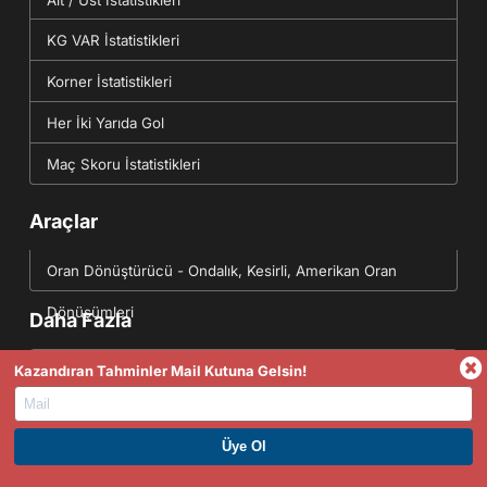
KG VAR İstatistikleri
Korner İstatistikleri
Her İki Yarıda Gol
Maç Skoru İstatistikleri
Araçlar
Oran Dönüştürücü - Ondalık, Kesirli, Amerikan Oran
Dönüşümleri
Daha Fazla
Dünün Sonuçları
Kazandıran Tahminler Mail Kutuna Gelsin!
Yarının Fikstürü
Futbol Data API(JSON)
PREMIUM ÜYE OL. HEMEN KAZAN