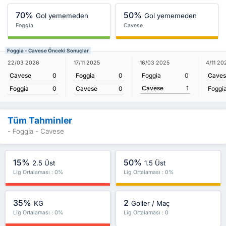
70%
50%
Gol yememeden
Gol yememeden
Foggia
Cavese
Foggia - Cavese Önceki Sonuçlar
22/03 2026
17/11 2025
16/03 2025
4/11 20
Cavese
0
Foggia
0
Foggia
0
Caves
Cavese
1
Foggia
0
Cavese
0
Foggi
Tüm Tahminler
- Foggia - Cavese
15%
50%
2.5 Üst
1.5 Üst
Lig Ortalaması : 0%
Lig Ortalaması : 0%
35%
2
KG
Goller / Maç
Lig Ortalaması : 0%
Lig Ortalaması : 0