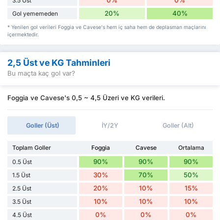
3.5 Üst
20%
40%
Gol yememeden
* Yenilen gol verileri Foggia ve Cavese's hem iç saha hem de deplasman maçlarını
içermektedir.
2,5 Üst ve KG Tahminleri
Bu maçta kaç gol var?
Foggia ve Cavese's 0,5 ~ 4,5 Üzeri ve KG verileri.
Goller (Üst)
İY/2Y
Goller (Alt)
Toplam Goller
Foggia
Cavese
Ortalama
90%
90%
90%
0.5 Üst
30%
70%
50%
1.5 Üst
20%
10%
15%
2.5 Üst
10%
10%
10%
3.5 Üst
0%
0%
0%
4.5 Üst