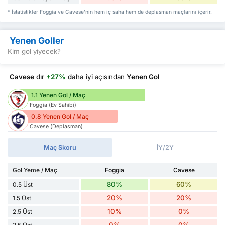
* İstatistikler Foggia ve Cavese'nin hem iç saha hem de deplasman maçlarını içerir.
Yenen Goller
Kim gol yiyecek?
Cavese
dır
+27%
daha iyi
açısından
Yenen Gol
1.1 Yenen Gol / Maç
Foggia (Ev Sahibi)
0.8 Yenen Gol / Maç
Cavese (Deplasman)
Maç Skoru
İY/2Y
Gol Yeme / Maç
Foggia
Cavese
80%
60%
0.5 Üst
20%
20%
1.5 Üst
10%
0%
2.5 Üst
0%
0%