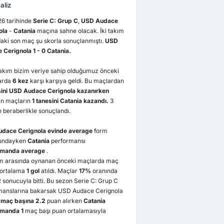
aliz
26 tarihinde
Serie C: Grup C
,
USD Audace
ola
-
Catania
maçına sahne olacak. İki takım
aki son maç şu skorla sonuçlanmıştı.
USD
 Cerignola 1 - 0 Catania.
takım bizim veriye sahip olduğumuz önceki
arda
6 kez
karşı karşıya geldi. Bu maçlardan
sini USD Audace Cerignola kazanırken
n maçların
1 tanesini Catania kazandı.
3
 beraberlikle sonuçlandı.
dace Cerignola
evinde average
form
undayken
Catania
performansı
smanda average
.
kım arasında oynanan önceki maçlarda maç
 ortalama
1 gol
atıldı. Maçlar
17%
oranında
sonucuyla bitti. Bu sezon Serie C: Grup C
manslarına bakarsak USD Audace Cerignola
 maç başına 2.2
puan alırken
Catania
smanda 1
maç başı puan ortalamasıyla