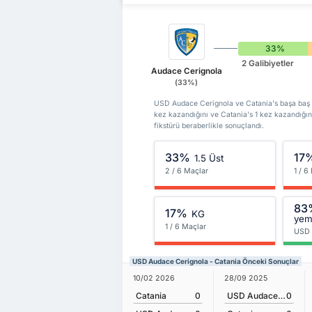
33%
2 Galibiyetler
Audace Cerignola
(33%)
USD Audace Cerignola ve Catania's başa baş ka
kez kazandığını ve Catania's 1 kez kazandığı
fikstürü beraberlikle sonuçlandı.
33%
17
1.5 Üst
2 / 6 Maçlar
1 / 6
83
17%
KG
ye
1 / 6 Maçlar
USD 
USD Audace Cerignola - Catania Önceki Sonuçlar
10/02 2026
28/09 2025
Catania
0
USD Audace Cerignola
0