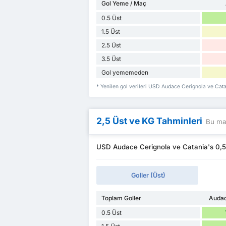
Gol Yeme / Maç
0.5 Üst
1.5 Üst
2.5 Üst
3.5 Üst
Gol yememeden
* Yenilen gol verileri USD Audace Cerignola ve Cat
2,5 Üst ve KG Tahminleri
Bu maç
USD Audace Cerignola ve Catania's 0,5 ~
Goller (Üst)
Toplam Goller
Audac
0.5 Üst