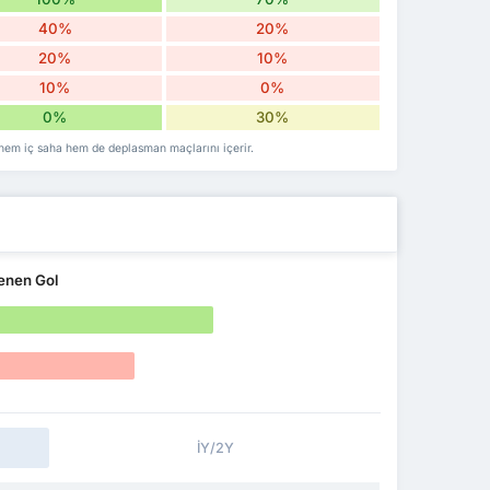
40%
20%
20%
10%
10%
0%
0%
30%
 hem iç saha hem de deplasman maçlarını içerir.
enen Gol
İY/2Y