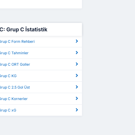
C: Grup C İstatistik
 Grup C Form Rehberi
 Grup C Tahminler
Grup C ORT Goller
 Grup C KG
Grup C 2.5 Gol Üst
Grup C Kornerler
 Grup C xG