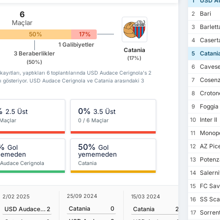
USD Au
1
6
Bari
2
Maçlar
Barlett
3
50%
17%
Casert
4
1 Galibiyetler
Catania
Catani
3 Beraberlikler
5
(17%)
(50%)
Caves
6
yıtları, yaptıkları 6 toplantılarında USD Audace Cerignola's 2
Cosen
7
nı gösteriyor. USD Audace Cerignola ve Catania arasındaki 3
Croton
8
Foggia
9
%
0%
2.5 Üst
3.5 Üst
Inter II
10
 Maçlar
0 / 6 Maçlar
Monopo
11
%
50%
AZ Pic
12
Gol
Gol
memeden
yememeden
Potenza
13
Audace Cerignola
Catania
Salerni
14
FC Sav
15
25/09 2024
2/02 2025
15/03 2024
12/11 202
SS Scaf
16
Catania
0
USD Audace Cerignola
2
Catania
2
Sorrent
17