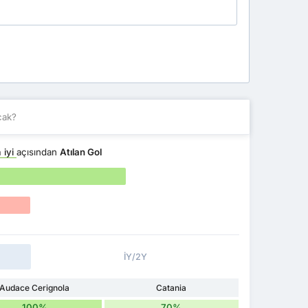
cak?
 iyi
açısından
Atılan Gol
İY/2Y
Audace Cerignola
Catania
100%
70%