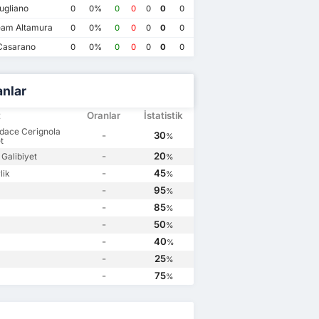
0
ugliano
0
0%
0
0
0
0
0
am Altamura
0
0%
0
0
0
0
0
Casarano
0
0%
0
0
0
0
0
anlar
t
Oranlar
İstatistik
dace Cerignola
-
30
%
t
-
20
 Galibiyet
%
-
45
lik
%
-
95
%
-
85
%
-
50
%
-
40
%
-
25
%
-
75
%