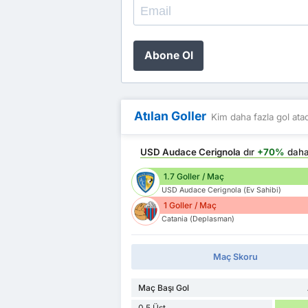
Abone Ol
Atılan Goller
Kim daha fazla gol ata
USD Audace Cerignola
dır
+70%
daha
1.7 Goller / Maç
USD Audace Cerignola (Ev Sahibi)
1 Goller / Maç
Catania (Deplasman)
Maç Skoru
Maç Başı Gol
0.5 Üst