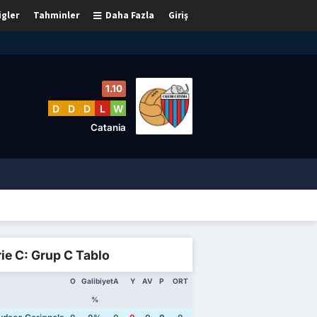
igler
Tahminler
Daha Fazla
Giriş
1.10
D
D
D
L
W
Catania
ie C: Grup C Tablo
O
Galibiyet
A
Y
AV
P
ORT
%