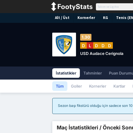
Alt / Üst
Kornerler
KG
Tenis (E
1.30
D
L
D
D
D
USD Audace Cerignola
İstatistikler
Tahminler
Puan Durum
Tüm
Goller
Kornerler
Kartlar
Sezon başı fikstürü olduğu için sadece son 10 m
Maç İstatistikleri / Önceki Son