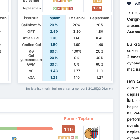
Ev Sahibi
1.20
B
M
B
B
G
An
Deplasman
1.00
G
M
B
B
M
1/11 20
sman
İstatistik
Toplam
Ev Sahibi
Deplasman
Cerign
Galibiyet %
20%
20%
20%
arasınd
0
ORT
2.50
3.20
1.80
Audace
0
Atılan Gol
1.00
1.60
0.40
Bu iki 
0
Yenilen Gol
1.50
1.60
1.40
sezonl
%
KG
60%
100%
20%
Gol
2 tane
20%
0%
40%
yememeden
oynana
GAM
30%
0%
60%
maç ise
9
xG
1.43
1.77
1.10
9
xGA
1.23
1.19
1.27
USD Au
durum
Bu istatistik terimleri ne anlama geliyor? Sözlüğü Oku
depla
İki ta
başına
KG VAR 
Form - Toplam
perfor
evinde
1.10
depla
oynadı.
B
B
B
M
G