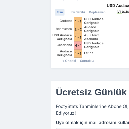
USD Audace
iyi
açı
Tüm
Ev Sahibi
Deplasman
USD Audace
Crotone
1 - 1
Cerignola
Audace
Benevento
2 - 2
Cerignola
USD Audace
ASD Team
1 - 1
Cerignola
Altamura
USD Audace
Casertana
4 - 1
Cerignola
Audace
Latina
1 - 1
Cerignola
Önceki
Sonraki
Ücretsiz Günlük
FootyStats Tahminlerine Abone Ol,
Ediyoruz!
Üye olmak için mail adresini kull