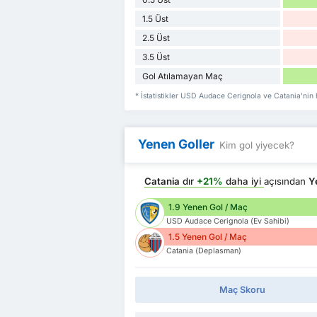
1.5 Üst
2.5 Üst
3.5 Üst
Gol Atılamayan Maç
* İstatistikler USD Audace Cerignola ve Catania'nin
Yenen Goller
Kim gol yiyecek?
Catania
dır
+21%
daha iyi
açısından
Y
1.9 Yenen Gol / Maç
USD Audace Cerignola (Ev Sahibi)
1.5 Yenen Gol / Maç
Catania (Deplasman)
Maç Skoru