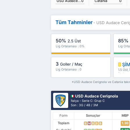
USD Audace Cerignola
0
Catania
0
Tüm Tahminler
- USD Audace Cerig
50%
85%
2.5 Üst
Lig Ortalaması : 0%
Lig Ort
3
ŞİM
Goller / Maç
Lig Ortalaması : 0
1.5 Üst,
fazlası
*USD Audace Cerignola ve Catania takımla
USD Audace Cerignola
İtalya - Serie C: Grup C
Son : 3G / 4B / 3M
Form
Sonuçlar
MBP
Toplam
1.30
B
M
B
B
B