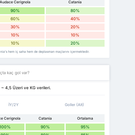
Audace Cerignola
Catania
90%
80%
60%
40%
30%
20%
10%
10%
10%
20%
ania's hem iç saha hem de deplasman maçlarını içermektedir.
ta kaç gol var?
 4,5 Üzeri ve KG verileri.
İY/2Y
Goller (Alt)
e Cerignola
Catania
Ortalama
100%
90%
95%
90%
80%
85%