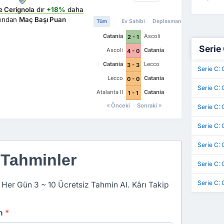
 Cerignola
dır
+18%
daha
sından
Maç Başı Puan
Tüm
Ev Sahibi
Deplasman
Catania
Ascoli
2 - 1
Serie 
Ascoli
Catania
4 - 0
Catania
Lecco
3 - 3
Serie C:
Lecco
Catania
0 - 0
Serie C:
Atalanta II
Catania
1 - 1
Önceki
Sonraki
Serie C: 
Serie C:
Serie C: 
 Tahminler
Serie C: 
Serie C:
 Her Gün 3 ~ 10 Ücretsiz Tahmin Al. Kârı Takip
an
*