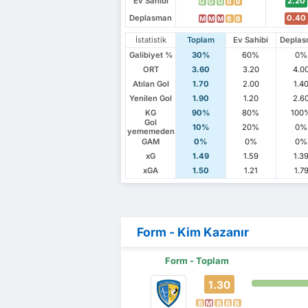
Ev Sahibi
2.20
G
G
G
B
B
Deplasman
0.40
M
M
M
B
B
İstatistik
Toplam
Ev Sahibi
Depla
Galibiyet %
30%
60%
0%
ORT
3.60
3.20
4.0
Atılan Gol
1.70
2.00
1.4
Yenilen Gol
1.90
1.20
2.6
KG
90%
80%
100
Gol
10%
20%
0%
yememeden
GAM
0%
0%
0%
xG
1.49
1.59
1.3
xGA
1.50
1.21
1.7
Form - Kim Kazanır
Form - Toplam
1.30
B
M
B
B
B