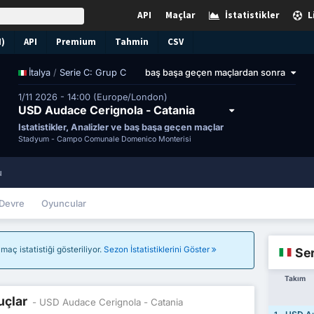
API
Maçlar
İstatistikler
L
N)
API
Premium
Tahmin
CSV
/
Serie C: Grup C
baş başa geçen maçlardan sonra
İtalya
1/11 2026 - 14:00 (Europe/London)
USD Audace Cerignola - Catania
İstatistikler, Analizler ve baş başa geçen maçlar
Stadyum -
Campo Comunale Domenico Monterisi
u
Devre
Oyuncular
aç istatistiği gösteriliyor.
Sezon İstatistiklerini Göster
Ser
Takım
uçlar
- USD Audace Cerignola - Catania