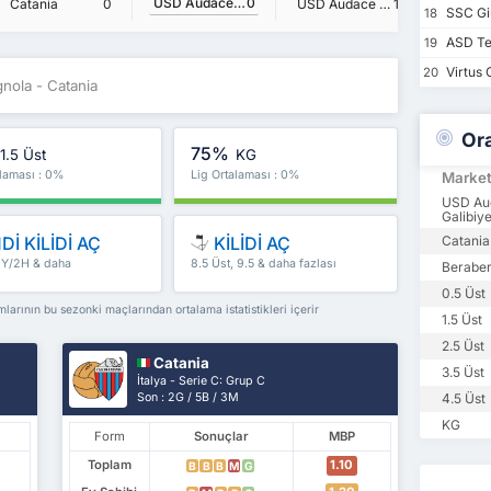
USD Audace Cerignola
0
Catania
0
USD Audace Cerignola
1
Catania
SSC Gi
18
ASD Te
19
Virtus 
20
nola - Catania
Or
75%
1.5 Üst
KG
alaması : 0%
Lig Ortalaması : 0%
Marke
USD Au
Galibiye
Dİ KİLİDİ AÇ
KİLİDİ AÇ
Catania
 İY/2H & daha
8.5 Üst, 9.5 & daha fazlası
Beraber
0.5 Üst
rının bu sezonki maçlarından ortalama istatistikleri içerir
1.5 Üst
2.5 Üst
Catania
3.5 Üst
İtalya - Serie C: Grup C
Son : 2G / 5B / 3M
4.5 Üst
KG
Form
Sonuçlar
MBP
Toplam
1.10
B
B
B
M
G