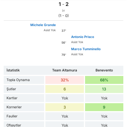
1
-
2
İY
(1 - 0)
Michele Grande
Asist Yok
37'
Antonio Prisco
Asist Yok
56'
Marco Tumminello
Asist Yok
79'
İstatistik
Team Altamura
Benevento
Topla Oynama
32%
68%
Şutlar
6
13
Kartlar
Yok
Yok
Kornerler
3
9
Fauller
Yok
Yok
Ofsaytlar
Yok
Yok