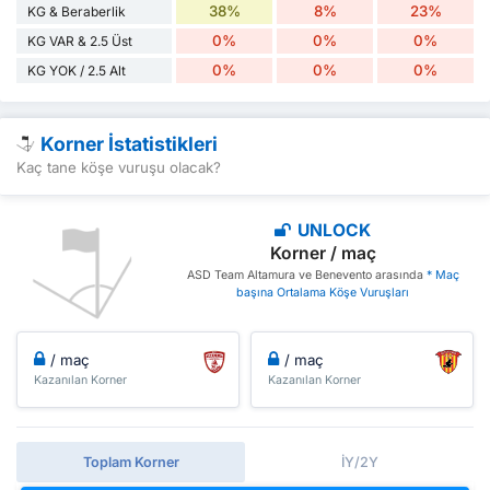
38%
8%
23%
KG & Beraberlik
0%
0%
0%
KG VAR & 2.5 Üst
0%
0%
0%
KG YOK / 2.5 Alt
Korner İstatistikleri
Kaç tane köşe vuruşu olacak?
UNLOCK
Korner / maç
ASD Team Altamura ve Benevento arasında
* Maç
başına Ortalama Köşe Vuruşları
/ maç
/ maç
Kazanılan Korner
Kazanılan Korner
Toplam Korner
İY/2Y