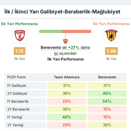
İlk / İkinci Yarı Galibiyet-Beraberlik-Mağlubiyet
İlk Yarı Performansı
İlk Yarı Performansı
Benevento
dır
+27%
daha
1.15
1.46
iyi
açısından
İlk Yarı
İlk Yarı
İlk Yarı Performansı
İY/2Y Form
Team Altamura
Benevento
31%
31%
İY Galibiyet
38%
46%
2Y Galibiyet
23%
54%
İY Beraberlik
38%
15%
2Y Beraberlik
46%
15%
İY Yenilgi
23%
38%
2Y Yenilgi