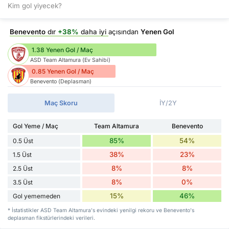
Kim gol yiyecek?
Benevento
dır
+38%
daha iyi
açısından
Yenen Gol
1.38 Yenen Gol / Maç
ASD Team Altamura (Ev Sahibi)
0.85 Yenen Gol / Maç
Benevento (Deplasman)
Maç Skoru
İY/2Y
Gol Yeme / Maç
Team Altamura
Benevento
85%
54%
0.5 Üst
38%
23%
1.5 Üst
8%
8%
2.5 Üst
8%
0%
3.5 Üst
15%
46%
Gol yememeden
* İstatistikler ASD Team Altamura's evindeki yenilgi rekoru ve Benevento's
deplasman fikstürlerindeki verileri.