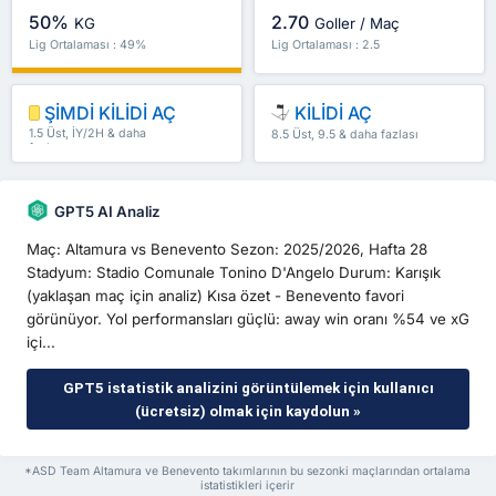
50%
2.70
KG
Goller / Maç
Lig Ortalaması : 49%
Lig Ortalaması : 2.5
ŞİMDİ KİLİDİ AÇ
KİLİDİ AÇ
1.5 Üst, İY/2H & daha
8.5 Üst, 9.5 & daha fazlası
fazlası
GPT5 AI Analiz
Maç: Altamura vs Benevento Sezon: 2025/2026, Hafta 28
Stadyum: Stadio Comunale Tonino D'Angelo Durum: Karışık
(yaklaşan maç için analiz) Kısa özet - Benevento favori
görünüyor. Yol performansları güçlü: away win oranı %54 ve xG
içi...
GPT5 istatistik analizini görüntülemek için kullanıcı
(ücretsiz) olmak için kaydolun »
*ASD Team Altamura ve Benevento takımlarının bu sezonki maçlarından ortalama
istatistikleri içerir