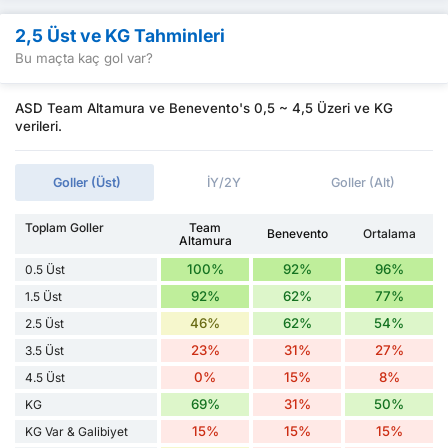
2,5 Üst ve KG Tahminleri
Bu maçta kaç gol var?
ASD Team Altamura ve Benevento's 0,5 ~ 4,5 Üzeri ve KG
verileri.
Goller (Üst)
İY/2Y
Goller (Alt)
Toplam Goller
Team
Benevento
Ortalama
Altamura
100%
92%
96%
0.5 Üst
92%
62%
77%
1.5 Üst
46%
62%
54%
2.5 Üst
23%
31%
27%
3.5 Üst
0%
15%
8%
4.5 Üst
69%
31%
50%
KG
15%
15%
15%
KG Var & Galibiyet