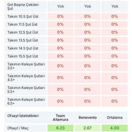
Gol Başına Çekilen
Yok
Yok
Yok
Şut
0%
0%
0%
Takım 10.5 Şut Üst
0%
0%
0%
Takım 11.5 Şut Üst
0%
0%
0%
Takım 12.5 Şut Üst
0%
0%
0%
Takım 13.5 Şut Üst
0%
0%
0%
Takım 14.5 Şut Üst
0%
0%
0%
Takım 15.5 Şut Üst
Takımın Kaleye Şutları
0%
0%
0%
3.5+
Takımın Kaleye Şutları
0%
0%
0%
4.5+
Takımın Kaleye Şutları
0%
0%
0%
5.5+
Takımın Kaleye Şutları
0%
0%
0%
6.5+
Ofsayt İstatistikleri
Team
Benevento
Ortalama
Altamura
6.23
2.67
4.00
Ofsayt / Maç