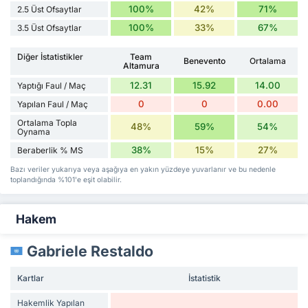
100%
42%
71%
2.5 Üst Ofsaytlar
100%
33%
67%
3.5 Üst Ofsaytlar
Diğer İstatistikler
Team
Benevento
Ortalama
Altamura
12.31
15.92
14.00
Yaptığı Faul / Maç
0
0
0.00
Yapılan Faul / Maç
Ortalama Topla
48%
59%
54%
Oynama
38%
15%
27%
Beraberlik % MS
Bazı veriler yukarıya veya aşağıya en yakın yüzdeye yuvarlanır ve bu nedenle
toplandığında %101'e eşit olabilir.
Hakem
Gabriele Restaldo
Kartlar
İstatistik
Hakemlik Yapılan