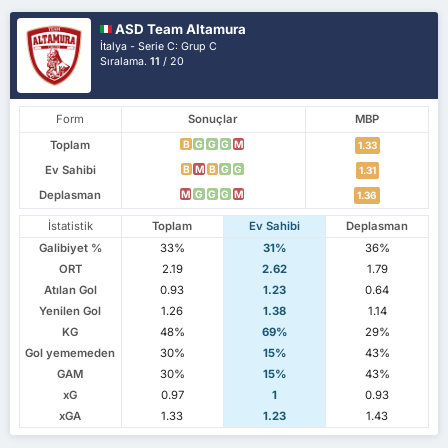
ASD Team Altamura
İtalya - Serie C: Grup C
Sıralama.
11
/ 20
Form
Sonuçlar
MBP
Toplam
B
G
G
G
M
1.33
Ev Sahibi
B
M
B
G
G
1.31
Deplasman
M
G
G
G
M
1.36
İstatistik
Toplam
Ev Sahibi
Deplasman
Galibiyet %
33%
31%
36%
ORT
2.19
2.62
1.79
Atılan Gol
0.93
1.23
0.64
Yenilen Gol
1.26
1.38
1.14
KG
48%
69%
29%
Gol yememeden
30%
15%
43%
GAM
30%
15%
43%
xG
0.97
1
0.93
xGA
1.33
1.23
1.43