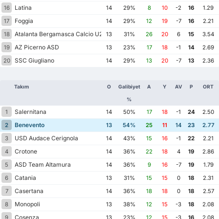
Latina
16
14
29%
8
10
-2
16
1.29
Foggia
17
14
29%
12
19
-7
16
2.21
Atalanta Bergamasca Calcio U23
18
13
31%
26
20
6
15
3.54
AZ Picerno ASD
19
13
23%
17
18
-1
14
2.69
SSC Giugliano
20
14
29%
13
20
-7
13
2.36
Takım
O
Galibiyet
A
Y
AV
P
ORT
%
Salernitana
1
14
50%
17
18
-1
24
2.50
Benevento
2
13
54%
25
11
14
23
2.77
USD Audace Cerignola
3
14
43%
15
16
-1
22
2.21
Crotone
4
14
36%
22
18
4
19
2.86
ASD Team Altamura
5
14
36%
9
16
-7
19
1.79
Catania
6
13
31%
15
15
0
18
2.31
Casertana
7
14
36%
18
18
0
18
2.57
Monopoli
8
13
38%
12
15
-3
18
2.08
Cosenza
9
13
23%
12
15
-3
16
2.08