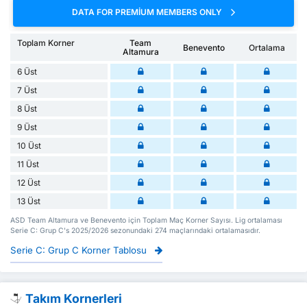
DATA FOR PREMIUM MEMBERS ONLY
Toplam Korner
Team
Benevento
Ortalama
Altamura
6 Üst
7 Üst
8 Üst
9 Üst
10 Üst
11 Üst
12 Üst
13 Üst
ASD Team Altamura ve Benevento için Toplam Maç Korner Sayısı. Lig ortalaması
Serie C: Grup C's 2025/2026 sezonundaki 274 maçlarındaki ortalamasıdır.
Serie C: Grup C Korner Tablosu
Takım Kornerleri