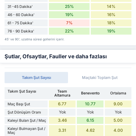
25%
14%
31 -45 Dakika'
19%
16%
46 - 60 Dakika'
7%
18%
61 - 75 Dakika'
22%
19%
76 - 90 Dakika'
45' ve 90', uzatma süresi gollerini içerir.
Şutlar, Ofsaytlar, Fauller ve daha fazlası
Takım Şut Sayısı
Maçtaki Toplam Şut
Takım Şut Sayısı
Team
Benevento
Ortalama
Altamura
6.77
10.77
9.00
Maç Başı Şut
Yok
Yok
Yok
Şut Dönüşüm Oranı
3.46
6.15
5.00
Kaleyi Bulan Şut / Maç
Kaleyi Bulmayan Şut /
3.31
4.62
4.00
Maç