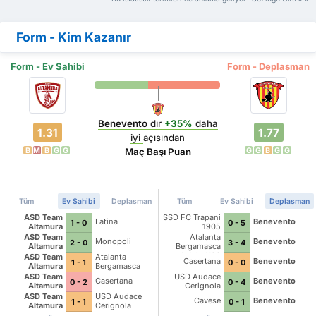
Form - Kim Kazanır
Form - Ev Sahibi
Form - Deplasman
Benevento
dır
+35%
daha
1.31
1.77
iyi
açısından
B
M
B
G
G
G
G
B
G
G
Maç Başı Puan
Tüm
Ev Sahibi
Deplasman
Tüm
Ev Sahibi
Deplasman
ASD Team
SSD FC Trapani
Latina
Benevento
1 - 0
0 - 5
Altamura
1905
ASD Team
Atalanta
Monopoli
Benevento
2 - 0
3 - 4
Altamura
Bergamasca
Calcio U23
ASD Team
Atalanta
Casertana
Benevento
1 - 1
0 - 0
Altamura
Bergamasca
Calcio U23
ASD Team
USD Audace
Casertana
Benevento
0 - 2
0 - 4
Altamura
Cerignola
ASD Team
USD Audace
Cavese
Benevento
1 - 1
0 - 1
Altamura
Cerignola