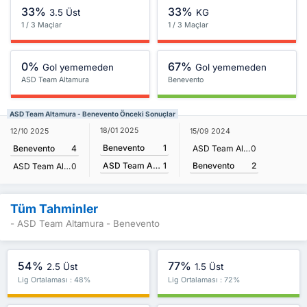
33%
33%
3.5 Üst
KG
1 / 3 Maçlar
1 / 3 Maçlar
0%
67%
Gol yememeden
Gol yememeden
ASD Team Altamura
Benevento
ASD Team Altamura - Benevento Önceki Sonuçlar
18/01 2025
12/10 2025
15/09 2024
Benevento
1
Benevento
4
ASD Team Altamura
0
Benevento
2
ASD Team Altamura
1
ASD Team Altamura
0
Tüm Tahminler
- ASD Team Altamura - Benevento
54%
77%
2.5 Üst
1.5 Üst
Lig Ortalaması : 48%
Lig Ortalaması : 72%