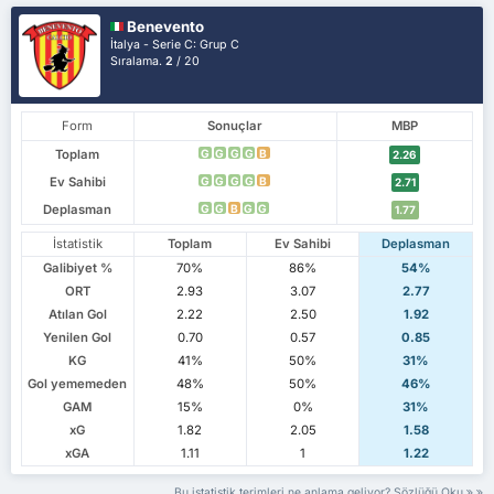
Benevento
İtalya - Serie C: Grup C
Sıralama.
2
/ 20
Form
Sonuçlar
MBP
Toplam
G
G
G
G
B
2.26
Ev Sahibi
G
G
G
G
B
2.71
Deplasman
G
G
B
G
G
1.77
İstatistik
Toplam
Ev Sahibi
Deplasman
Galibiyet %
70%
86%
54%
ORT
2.93
3.07
2.77
Atılan Gol
2.22
2.50
1.92
Yenilen Gol
0.70
0.57
0.85
KG
41%
50%
31%
Gol yememeden
48%
50%
46%
GAM
15%
0%
31%
xG
1.82
2.05
1.58
xGA
1.11
1
1.22
Bu istatistik terimleri ne anlama geliyor? Sözlüğü Oku