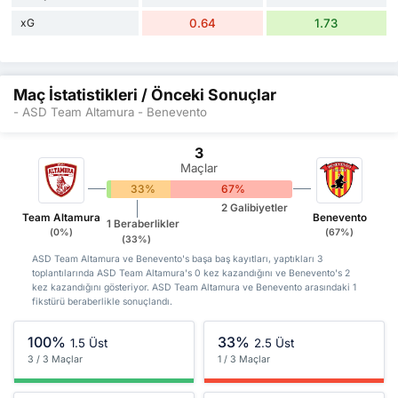
xG
0.64
1.73
Maç İstatistikleri / Önceki Sonuçlar
- ASD Team Altamura - Benevento
3
Maçlar
0%
33%
67%
2 Galibiyetler
Team Altamura
Benevento
1 Beraberlikler
(0%)
(67%)
(33%)
ASD Team Altamura ve Benevento's başa baş kayıtları, yaptıkları 3
toplantılarında ASD Team Altamura's 0 kez kazandığını ve Benevento's 2
kez kazandığını gösteriyor. ASD Team Altamura ve Benevento arasındaki 1
fikstürü beraberlikle sonuçlandı.
100%
33%
1.5 Üst
2.5 Üst
3 / 3 Maçlar
1 / 3 Maçlar