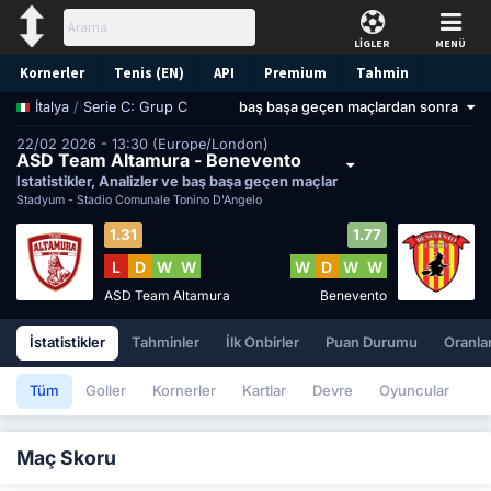
LİGLER
MENÜ
Kornerler
Tenis (EN)
API
Premium
Tahmin
/
Serie C: Grup C
baş başa geçen maçlardan sonra
İtalya
22/02 2026 - 13:30 (Europe/London)
ASD Team Altamura - Benevento
İstatistikler, Analizler ve baş başa geçen maçlar
Stadyum -
Stadio Comunale Tonino D'Angelo
1.31
1.77
L
D
W
W
W
D
W
W
ASD Team Altamura
Benevento
İstatistikler
Tahminler
İlk Onbirler
Puan Durumu
Oranla
Tüm
Goller
Kornerler
Kartlar
Devre
Oyuncular
Maç Skoru