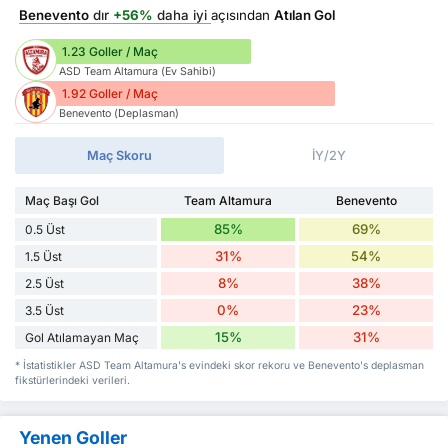
Benevento
dır
+56%
daha iyi
açısından
Atılan Gol
1.23 Goller / Maç
ASD Team Altamura (Ev Sahibi)
1.92 Goller / Maç
Benevento (Deplasman)
Maç Skoru
İY/2Y
Maç Başı Gol
Team Altamura
Benevento
85%
69%
0.5 Üst
31%
54%
1.5 Üst
8%
38%
2.5 Üst
0%
23%
3.5 Üst
15%
31%
Gol Atılamayan Maç
* İstatistikler ASD Team Altamura's evindeki skor rekoru ve Benevento's deplasman
fikstürlerindeki verileri.
Yenen Goller