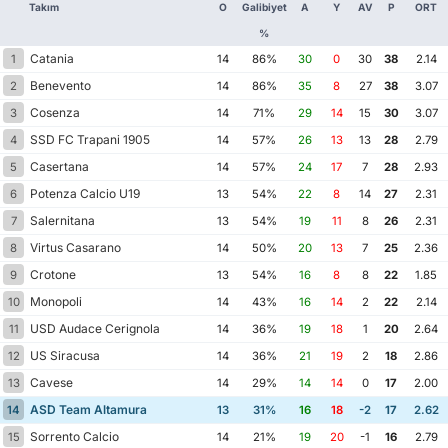
Takım
O
Galibiyet
A
Y
AV
P
ORT
%
Catania
1
14
86%
30
0
30
38
2.14
Benevento
2
14
86%
35
8
27
38
3.07
Cosenza
3
14
71%
29
14
15
30
3.07
SSD FC Trapani 1905
4
14
57%
26
13
13
28
2.79
Casertana
5
14
57%
24
17
7
28
2.93
Potenza Calcio U19
6
13
54%
22
8
14
27
2.31
Salernitana
7
13
54%
19
11
8
26
2.31
Virtus Casarano
8
14
50%
20
13
7
25
2.36
Crotone
9
13
54%
16
8
8
22
1.85
Monopoli
10
14
43%
16
14
2
22
2.14
USD Audace Cerignola
11
14
36%
19
18
1
20
2.64
US Siracusa
12
14
36%
21
19
2
18
2.86
Cavese
13
14
29%
14
14
0
17
2.00
ASD Team Altamura
14
13
31%
16
18
-2
17
2.62
Sorrento Calcio
15
14
21%
19
20
-1
16
2.79