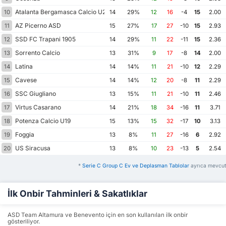
Atalanta Bergamasca Calcio U23
10
14
29%
12
16
-4
15
2.00
AZ Picerno ASD
11
15
27%
17
27
-10
15
2.93
SSD FC Trapani 1905
12
14
29%
11
22
-11
15
2.36
Sorrento Calcio
13
13
31%
9
17
-8
14
2.00
Latina
14
14
14%
11
21
-10
12
2.29
Cavese
15
14
14%
12
20
-8
11
2.29
SSC Giugliano
16
13
15%
11
21
-10
11
2.46
Virtus Casarano
17
14
21%
18
34
-16
11
3.71
Potenza Calcio U19
18
15
13%
15
32
-17
10
3.13
Foggia
19
13
8%
11
27
-16
6
2.92
US Siracusa
20
13
8%
10
23
-13
5
2.54
*
Serie C Group C Ev ve Deplasman Tablolar
ayrıca mevcut
İlk Onbir Tahminleri & Sakatlıklar
ASD Team Altamura ve Benevento için en son kullanılan ilk onbir
gösteriliyor.