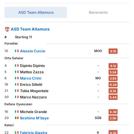
ASD Team Altamura
Benevento
ASD Team Altamura
#
Starting 11
Forvetler
Alessio Curcio
10
MOO
6.15
Orta Sahalar
Dipinto Dipinto
4
-
6.12
Matteo Zazza
5
-
5.54
Marco Crimi
8
MO
3.85
Enrico Silletti
18
-
6.24
Tobia Mogentale
21
-
6.14
Marco Nazzaro
30
-
5.44
Defans Oyuncuları
Michele Grande
16
-
6.39
Ibrahima M'baye
20
SĞB
2.56
Kaleci
Fabrizio Alastra
22
K
4.32