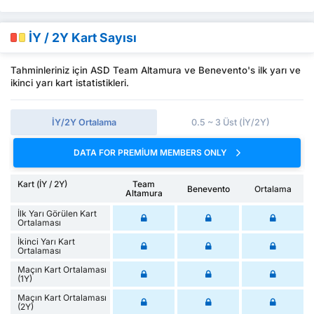
İY / 2Y Kart Sayısı
Tahminleriniz için ASD Team Altamura ve Benevento's ilk yarı ve
ikinci yarı kart istatistikleri.
İY/2Y Ortalama
0.5 ~ 3 Üst (İY/2Y)
DATA FOR PREMIUM MEMBERS ONLY
Kart (İY / 2Y)
Team
Benevento
Ortalama
Altamura
İlk Yarı Görülen Kart
Ortalaması
İkinci Yarı Kart
Ortalaması
Maçın Kart Ortalaması
(1Y)
Maçın Kart Ortalaması
(2Y)