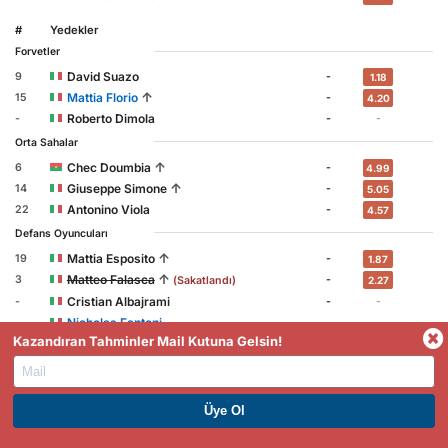
#
Yedekler
Forvetler
David Suazo
9
-
1.18
↑
Mattia Florio
15
-
4.20
Roberto Dimola
-
-
-
Orta Sahalar
↑
Chec Doumbia
6
-
4.99
↑
Giuseppe Simone
14
-
5.05
Antonino Viola
22
-
4.57
Defans Oyuncuları
↑
Mattia Esposito
19
-
1.87
↑
Matteo Falasca
3
-
(Sakatlandı)
2.27
Cristian Albajrami
-
-
-
Nicholas Fantoni
-
-
-
Kazandıran Tahminler Mail Kutuna Gelsin!
Kaleci
Hangi Oyuncular Gol Atacak?
PREMIUM ÜYE OL. HEMEN KAZAN