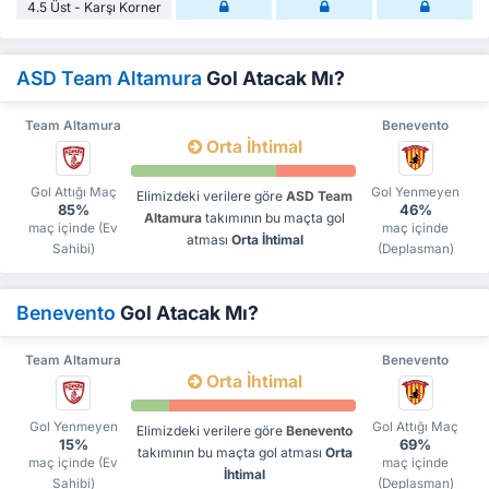
4.5 Üst - Karşı Korner
ASD Team Altamura
Gol Atacak Mı?
Team Altamura
Benevento
Orta İhtimal
Gol Attığı Maç
Gol Yenmeyen
Elimizdeki verilere göre
ASD Team
85%
46%
Altamura
takımının bu maçta gol
maç içinde (Ev
maç içinde
atması
Orta İhtimal
Sahibi)
(Deplasman)
Benevento
Gol Atacak Mı?
Team Altamura
Benevento
Orta İhtimal
Gol Yenmeyen
Gol Attığı Maç
Elimizdeki verilere göre
Benevento
15%
69%
takımının bu maçta gol atması
Orta
maç içinde (Ev
maç içinde
İhtimal
Sahibi)
(Deplasman)