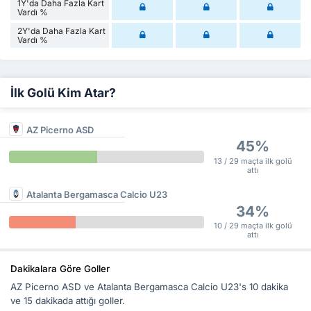
1Y'da Daha Fazla Kart
Vardı %
2Y'da Daha Fazla Kart
Vardı %
İlk Golü Kim Atar?
AZ Picerno ASD
45%
13 / 29 maçta ilk golü
attı
Atalanta Bergamasca Calcio U23
34%
10 / 29 maçta ilk golü
attı
Dakikalara Göre Goller
AZ Picerno ASD ve Atalanta Bergamasca Calcio U23's 10 dakika
ve 15 dakikada attığı goller.