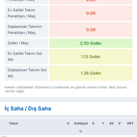
Ev Sahibi Takım
0.00
Penaltıları / Maç
Deplasman Takımın
0.00
Penaltıları / Maç
Goller / Maç
2.50 Goller
Ev Sahibi Takım Gol
1.13 Goller
Attı
Deplasman Takımı Gol
1.38 Goller
Attı
Hakem istatistikleri (Domenico Castellone) en güncel verileri kullan. Maç öncesi
verileri değil.
İç Saha / Dış Saha
Takım
O
Galibiyet
A
Y
AV
P
ORT
%