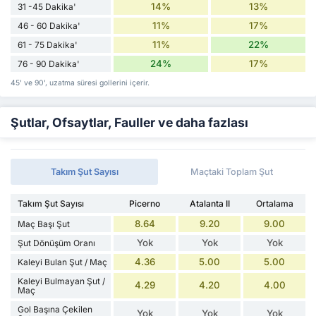
14%
13%
31 -45 Dakika'
11%
17%
46 - 60 Dakika'
11%
22%
61 - 75 Dakika'
24%
17%
76 - 90 Dakika'
45' ve 90', uzatma süresi gollerini içerir.
Şutlar, Ofsaytlar, Fauller ve daha fazlası
Takım Şut Sayısı
Maçtaki Toplam Şut
Takım Şut Sayısı
Picerno
Atalanta II
Ortalama
8.64
9.20
9.00
Maç Başı Şut
Yok
Yok
Yok
Şut Dönüşüm Oranı
4.36
5.00
5.00
Kaleyi Bulan Şut / Maç
Kaleyi Bulmayan Şut /
4.29
4.20
4.00
Maç
Gol Başına Çekilen
Yok
Yok
Yok