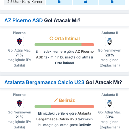
4.5 Üst - Karşı Korner
AZ Picerno ASD
Gol Atacak Mı?
Picerno
Atalanta II
Orta İhtimal
Gol Attığı Maç
Gol Yenmeyen
Elimizdeki verilere göre
AZ Picerno
71%
20%
ASD
takımının bu maçta gol atması
maç içinde (Ev
maç içinde
Orta İhtimal
Sahibi)
(Deplasman)
Atalanta Bergamasca Calcio U23
Gol Atacak Mı?
Picerno
Atalanta II
Belirsiz
Gol Yenmeyen
Gol Attığı Maç
Elimizdeki verilere göre
Atalanta
21%
53%
Bergamasca Calcio U23
takımının
maç içinde (Ev
maç içinde
bu maçta gol atma şansı
Belirsiz
Sahibi)
(Deplasman)