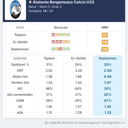
Atalanta Bergamasca Calcio U23
İtalya - Serie C: Grup C
Sıralama.
14
/ 20
Form
Sonuçlar
MBP
Toplam
M
B
G
B
G
1.17
Ev Sahibi
M
M
M
B
B
1.14
Deplasman
G
B
M
G
G
1.20
İstatistik
Toplam
Ev Sahibi
Deplasman
Galibiyet %
31%
29%
33%
ORT
2.62
3.29
2.00
Atılan Gol
1.38
1.86
0.93
Yenilen Gol
1.24
1.43
1.07
KG
48%
64%
33%
Gol yememeden
21%
21%
20%
GAM
38%
29%
47%
xG
1.45
1.57
1.34
xGA
1.31
1.29
1.33
Bu istatistik terimleri ne anlama geliyor? Sözlüğü Oku