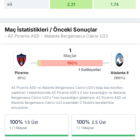
xG
2.21
1.74
Maç İstatistikleri / Önceki Sonuçlar
- AZ Picerno ASD - Atalanta Bergamasca Calcio U23
1
Maçlar
0%
0%
100%
1 Galibiyetler
Picerno
Atalanta II
(0%)
(100%)
AZ Picerno ASD ve Atalanta Bergamasca Calcio U23's başa baş kayıtları,
yaptıkları 1 toplantılarında AZ Picerno ASD's 0 kez kazandığını ve Atalanta
Bergamasca Calcio U23's 1 kez kazandığını gösteriyor. AZ Picerno ASD ve
Atalanta Bergamasca Calcio U23 arasındaki 0 fikstürü beraberlikle
sonuçlandı.
100%
100%
1.5 Üst
2.5 Üst
1 / 1 Maçlar
1 / 1 Maçlar