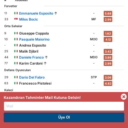
#
Yedekler
Forvetler
↑
Emmanuele Esposito
11
-
5.68
Milos Bocic
33
MF
2.99
Orta Sahalar
Giuseppe Coppola
9
-
1.62
Pasquale Maiorino
10
MOO
4.12
Andrea Esposito
-
-
-
Malik Djibril
25
-
3.42
↑
Daniele Franco
44
MDO
3.86
↑
Karim Cardoni
77
-
2.99
Defans Oyuncuları
Dario Del Fabro
29
STP
3.06
Francesco Pistolesi
63
-
4.82
Kaleci
Kazandıran Tahminler Mail Kutuna Gelsin!
Elia Summa
1
-
2.28
Hangi Oyuncular Gol Atacak?
PREMIUM ÜYE OL. HEMEN KAZAN