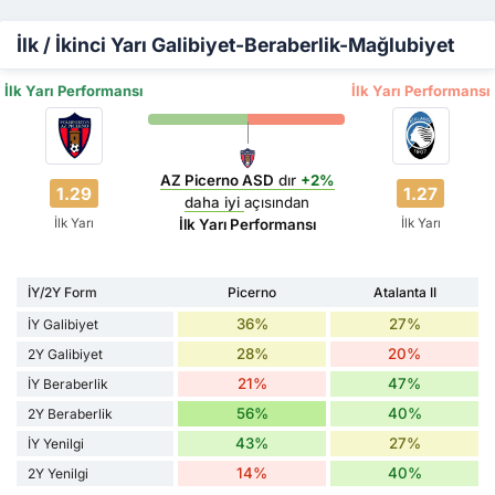
İlk / İkinci Yarı Galibiyet-Beraberlik-Mağlubiyet
İlk Yarı Performansı
İlk Yarı Performansı
AZ Picerno ASD
dır
+2%
1.29
1.27
daha iyi
açısından
İlk Yarı
İlk Yarı
İlk Yarı Performansı
İY/2Y Form
Picerno
Atalanta II
36%
27%
İY Galibiyet
28%
20%
2Y Galibiyet
21%
47%
İY Beraberlik
56%
40%
2Y Beraberlik
43%
27%
İY Yenilgi
14%
40%
2Y Yenilgi