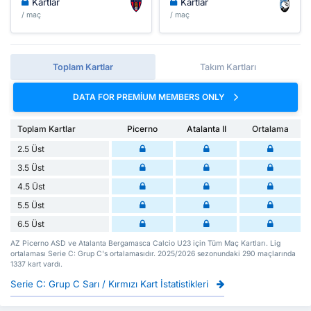
Kartlar
Kartlar
/ maç
/ maç
Toplam Kartlar
Takım Kartları
DATA FOR PREMIUM MEMBERS ONLY
Toplam Kartlar
Picerno
Atalanta II
Ortalama
2.5 Üst
3.5 Üst
4.5 Üst
5.5 Üst
6.5 Üst
AZ Picerno ASD ve Atalanta Bergamasca Calcio U23 için Tüm Maç Kartları. Lig
ortalaması Serie C: Grup C's ortalamasıdır. 2025/2026 sezonundaki 290 maçlarında
1337 kart vardı.
Serie C: Grup C Sarı / Kırmızı Kart İstatistikleri