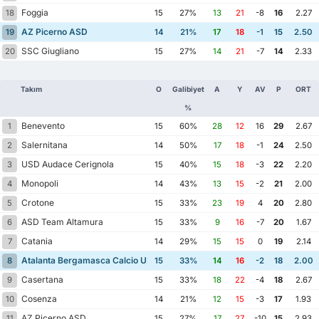
Foggia
18
15
27%
13
21
-8
16
2.27
AZ Picerno ASD
19
14
21%
17
18
-1
15
2.50
SSC Giugliano
20
15
27%
14
21
-7
14
2.33
Takım
O
Galibiyet
A
Y
AV
P
ORT
%
Benevento
1
15
60%
28
12
16
29
2.67
Salernitana
2
14
50%
17
18
-1
24
2.50
USD Audace Cerignola
3
15
40%
15
18
-3
22
2.20
Monopoli
4
14
43%
13
15
-2
21
2.00
Crotone
5
15
33%
23
19
4
20
2.80
ASD Team Altamura
6
15
33%
9
16
-7
20
1.67
Catania
7
14
29%
15
15
0
19
2.14
Atalanta Bergamasca Calcio U23
8
15
33%
14
16
-2
18
2.00
Casertana
9
15
33%
18
22
-4
18
2.67
Cosenza
10
14
21%
12
15
-3
17
1.93
AZ Picerno ASD
11
15
27%
17
27
-10
15
2.93