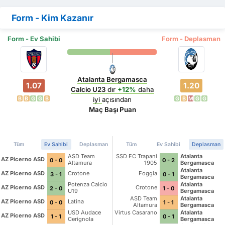
Form - Kim Kazanır
Form - Ev Sahibi
Form - Deplasman
Atalanta Bergamasca
1.07
1.20
Calcio U23
dır
+12%
daha
B
B
G
G
B
G
B
M
G
G
iyi
açısından
Maç Başı Puan
Tüm
Ev Sahibi
Deplasman
Tüm
Ev Sahibi
Deplasman
ASD Team
SSD FC Trapani
Atalanta
AZ Picerno ASD
0 - 0
0 - 2
Altamura
1905
Bergamasca
Calcio U23
Atalanta
AZ Picerno ASD
Crotone
Foggia
3 - 1
0 - 1
Bergamasca
Calcio U23
Potenza Calcio
Atalanta
AZ Picerno ASD
Crotone
2 - 0
1 - 0
U19
Bergamasca
Calcio U23
ASD Team
Atalanta
AZ Picerno ASD
Latina
0 - 0
1 - 1
Altamura
Bergamasca
Calcio U23
USD Audace
Virtus Casarano
Atalanta
AZ Picerno ASD
1 - 1
0 - 1
Cerignola
Bergamasca