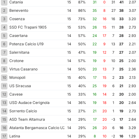
Catania
1
15
87%
31
0
31
41
2.07
Benevento
2
14
86%
35
8
27
38
3.07
Cosenza
3
15
73%
32
16
16
33
3.20
SSD FC Trapani 1905
4
15
53%
26
15
11
28
2.73
Casertana
5
14
57%
24
17
7
28
2.93
Potenza Calcio U19
6
14
50%
22
9
13
27
2.21
Salernitana
7
15
47%
19
12
7
27
2.07
Crotone
8
14
57%
19
9
10
25
2.00
Virtus Casarano
9
14
50%
20
13
7
25
2.36
Monopoli
10
15
40%
17
15
2
23
2.13
US Siracusa
11
15
40%
25
19
6
21
2.93
Cavese
12
15
33%
16
14
2
20
2.00
USD Audace Cerignola
13
14
36%
19
18
1
20
2.64
Sorrento Calcio
14
15
27%
21
20
1
19
2.73
ASD Team Altamura
15
14
29%
17
20
-3
17
2.64
Atalanta Bergamasca Calcio U23
16
14
29%
26
20
6
16
3.29
Latina
17
14
29%
8
10
-2
16
1.29