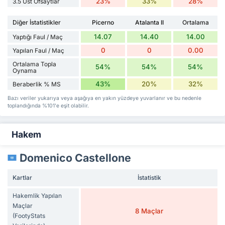
23%
33%
28%
3.5 Üst Ofsaytlar
Diğer İstatistikler
Picerno
Atalanta II
Ortalama
14.07
14.40
14.00
Yaptığı Faul / Maç
0
0
0.00
Yapılan Faul / Maç
Ortalama Topla
54%
54%
54%
Oynama
43%
20%
32%
Beraberlik % MS
Bazı veriler yukarıya veya aşağıya en yakın yüzdeye yuvarlanır ve bu nedenle
toplandığında %101'e eşit olabilir.
Hakem
Domenico Castellone
Kartlar
İstatistik
Hakemlik Yapılan
Maçlar
8 Maçlar
(FootyStats