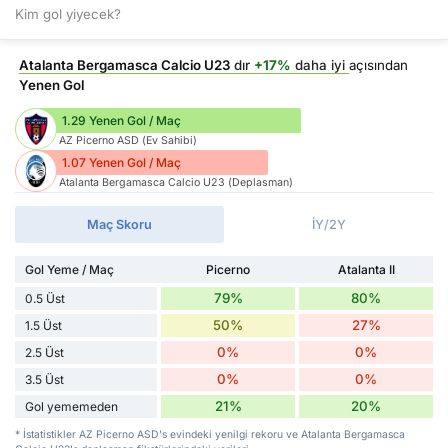
Kim gol yiyecek?
Atalanta Bergamasca Calcio U23
dır
+17%
daha iyi
açısından
Yenen Gol
1.29 Yenen Gol / Maç
AZ Picerno ASD (Ev Sahibi)
1.07 Yenen Gol / Maç
Atalanta Bergamasca Calcio U23 (Deplasman)
Maç Skoru
İY/2Y
Gol Yeme / Maç
Picerno
Atalanta II
79%
80%
0.5 Üst
50%
27%
1.5 Üst
0%
0%
2.5 Üst
0%
0%
3.5 Üst
21%
20%
Gol yememeden
* İstatistikler AZ Picerno ASD's evindeki yenilgi rekoru ve Atalanta Bergamasca