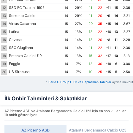
SSD FC Trapani 1905
12
14
29%
11
22
-11
15
2.36
Sorrento Calcio
13
14
29%
11
20
-9
14
2.21
Virtus Casarano
14
15
27%
20
35
-15
14
3.67
Latina
15
15
13%
12
22
-10
13
2.27
Cavese
16
14
14%
12
20
-8
11
2.29
SSC Giugliano
17
14
14%
11
22
-11
11
2.36
Potenza Calcio U19
18
15
13%
15
32
-17
10
3.13
Foggia
19
14
7%
12
30
-18
6
3.00
US Siracusa
20
14
7%
10
25
-15
5
2.50
*
Serie C Group C Ev ve Deplasman Tablolar
ayrıca mevcut
İlk Onbir Tahminleri & Sakatlıklar
AZ Picerno ASD ve Atalanta Bergamasca Calcio U23 için en son kullanılan
ilk onbir gösteriliyor.
AZ Picerno ASD
Atalanta Bergamasca Calcio U23