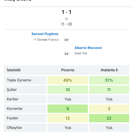
1
-
1
İY
(1 - 0)
Samuel Pugliese
Daniele Franco
39'
Alberto Manzoni
Asist Yok
54'
İstatistik
Picerno
Atalanta II
Topla Oynama
49%
51%
Şutlar
10
11
Kartlar
Yok
Yok
Kornerler
9
3
Fauller
12
22
Ofsaytlar
Yok
Yok