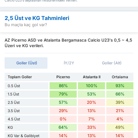
Calcio U23's deplasman fikstürlerindeki verileri.
2,5 Üst ve KG Tahminleri
Bu maçta kaç gol var?
AZ Picerno ASD ve Atalanta Bergamasca Calcio U23's 0,5 ~ 4,5
Üzeri ve KG verileri.
Goller (Üst)
İY/2Y
Goller (Alt)
Toplam Goller
Picerno
Atalanta II
Ortalama
86%
100%
93%
0.5 Üst
79%
53%
66%
1.5 Üst
57%
20%
39%
2.5 Üst
29%
13%
21%
3.5 Üst
0%
7%
4%
4.5 Üst
64%
33%
49%
KG
14%
13%
14%
KG Var & Galibiyet