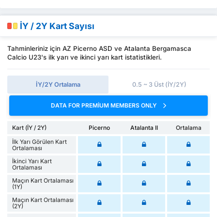
İY / 2Y Kart Sayısı
Tahminleriniz için AZ Picerno ASD ve Atalanta Bergamasca
Calcio U23's ilk yarı ve ikinci yarı kart istatistikleri.
İY/2Y Ortalama
0.5 ~ 3 Üst (İY/2Y)
DATA FOR PREMIUM MEMBERS ONLY
Kart (İY / 2Y)
Picerno
Atalanta II
Ortalama
İlk Yarı Görülen Kart
Ortalaması
İkinci Yarı Kart
Ortalaması
Maçın Kart Ortalaması
(1Y)
Maçın Kart Ortalaması
(2Y)