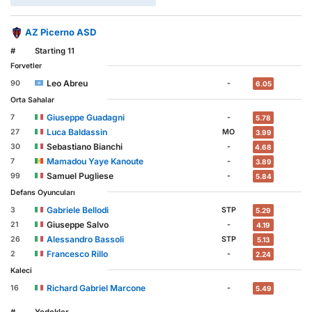
AZ Picerno ASD
#
Starting 11
Forvetler
Leo Abreu
90
-
6.05
Orta Sahalar
Giuseppe Guadagni
7
-
5.78
Luca Baldassin
27
MO
3.99
Sebastiano Bianchi
30
-
4.68
Mamadou Yaye Kanoute
7
-
3.89
Samuel Pugliese
99
-
5.84
Defans Oyuncuları
Gabriele Bellodi
3
STP
5.29
Giuseppe Salvo
21
-
4.19
Alessandro Bassoli
26
STP
5.13
Francesco Rillo
2
-
2.24
Kaleci
Richard Gabriel Marcone
16
-
5.49