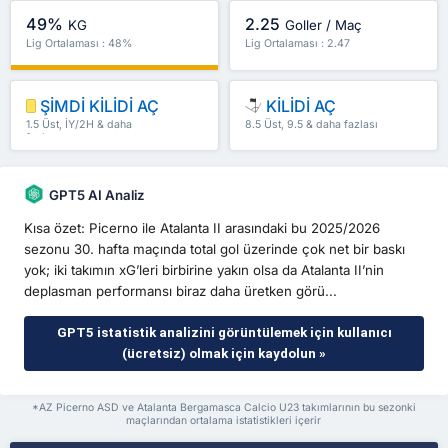
49%
2.25
KG
Goller / Maç
Lig Ortalaması : 48%
Lig Ortalaması : 2.47
ŞİMDİ KİLİDİ AÇ
KİLİDİ AÇ
1.5 Üst, İY/2H & daha
8.5 Üst, 9.5 & daha fazlası
fazlası
GPT5 AI Analiz
Kısa özet: Picerno ile Atalanta II arasındaki bu 2025/2026
sezonu 30. hafta maçında total gol üzerinde çok net bir baskı
yok; iki takımın xG’leri birbirine yakın olsa da Atalanta II’nin
deplasman performansı biraz daha üretken görü...
GPT5 istatistik analizini görüntülemek için kullanıcı
(ücretsiz) olmak için kaydolun »
*AZ Picerno ASD ve Atalanta Bergamasca Calcio U23 takımlarının bu sezonki
maçlarından ortalama istatistikleri içerir