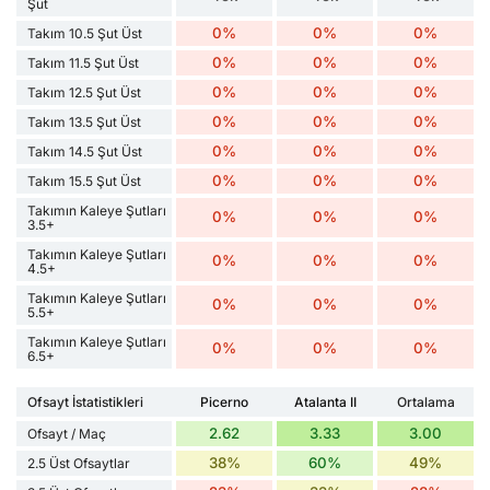
Şut
0%
0%
0%
Takım 10.5 Şut Üst
0%
0%
0%
Takım 11.5 Şut Üst
0%
0%
0%
Takım 12.5 Şut Üst
0%
0%
0%
Takım 13.5 Şut Üst
0%
0%
0%
Takım 14.5 Şut Üst
0%
0%
0%
Takım 15.5 Şut Üst
Takımın Kaleye Şutları
0%
0%
0%
3.5+
Takımın Kaleye Şutları
0%
0%
0%
4.5+
Takımın Kaleye Şutları
0%
0%
0%
5.5+
Takımın Kaleye Şutları
0%
0%
0%
6.5+
Ofsayt İstatistikleri
Picerno
Atalanta II
Ortalama
2.62
3.33
3.00
Ofsayt / Maç
38%
60%
49%
2.5 Üst Ofsaytlar