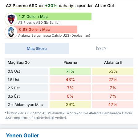
AZ Picerno ASD
dır
+30%
daha iyi
açısından
Atılan Gol
1.21 Goller / Maç
AZ Picerno ASD (Ev Sahibi)
0.93 Goller / Maç
Atalanta Bergamasca Calcio U23 (Deplasman)
Maç Skoru
İY/2Y
Maç Başı Gol
Picerno
Atalanta II
71%
53%
0.5 Üst
43%
27%
1.5 Üst
7%
7%
2.5 Üst
0%
7%
3.5 Üst
29%
47%
Gol Atılamayan Maç
* İstatistikler AZ Picerno ASD's evindeki skor rekoru ve Atalanta Bergamasca Calcio
U23's deplasman fikstürlerindeki verileri.
Yenen Goller