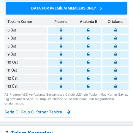
DATA FOR PREMIUM MEMBERS ONLY
Toplam Korner
Picerno
Atalanta II
Ortalama
6 Üst
7 Üst
8 Üst
9 Üst
10 Üst
11 Üst
12 Üst
13 Üst
AZ Picerno ASD ve Atalanta Bergamasca Calcio U23 için Toplam Maç Korner Sayısı.
Lig ortalaması Serie C: Grup C's 2025/2026 sezonundaki 290 maçlarındaki
ortalamasıdır.
Serie C: Grup C Korner Tablosu
Takım Kornerleri