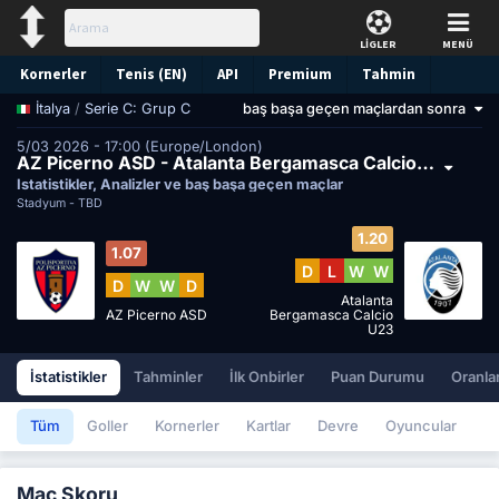
LİGLER
MENÜ
Kornerler
Tenis (EN)
API
Premium
Tahmin
/
Serie C: Grup C
baş başa geçen maçlardan sonra
İtalya
5/03 2026 - 17:00 (Europe/London)
AZ Picerno ASD - Atalanta Bergamasca Calcio U23
İstatistikler, Analizler ve baş başa geçen maçlar
Stadyum -
TBD
1.20
1.07
D
L
W
W
D
W
W
D
Atalanta
AZ Picerno ASD
Bergamasca Calcio
U23
İstatistikler
Tahminler
İlk Onbirler
Puan Durumu
Oranla
Tüm
Goller
Kornerler
Kartlar
Devre
Oyuncular
Maç Skoru