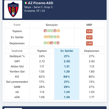
AZ Picerno ASD
İtalya - Serie C: Grup C
Sıralama.
17
/ 20
Form
Sonuçlar
MBP
Toplam
M
G
G
M
B
1.03
Ev Sahibi
B
B
G
G
B
1.07
Deplasman
G
B
M
G
M
1.00
İstatistik
Toplam
Ev Sahibi
Deplasman
Galibiyet %
24%
21%
27%
ORT
2.72
2.50
2.93
Atılan Gol
1.17
1.21
1.13
Yenilen Gol
1.55
1.29
1.80
KG
62%
64%
60%
Gol yememeden
17%
21%
13%
GAM
28%
29%
27%
xG
1.13
1.24
1.03
xGA
1.56
1.34
1.77