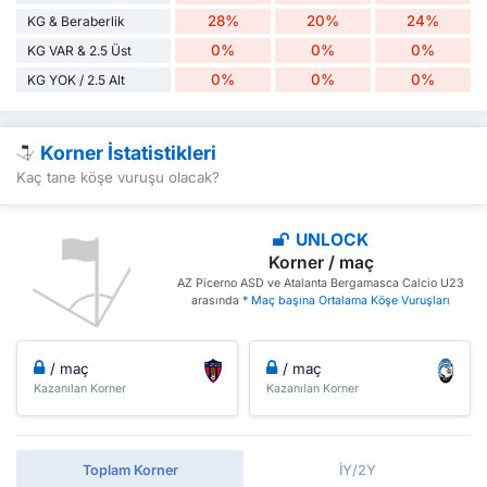
28%
20%
24%
KG & Beraberlik
0%
0%
0%
KG VAR & 2.5 Üst
0%
0%
0%
KG YOK / 2.5 Alt
Korner İstatistikleri
Kaç tane köşe vuruşu olacak?
UNLOCK
Korner / maç
AZ Picerno ASD ve Atalanta Bergamasca Calcio U23
arasında
* Maç başına Ortalama Köşe Vuruşları
/ maç
/ maç
Kazanılan Korner
Kazanılan Korner
Toplam Korner
İY/2Y