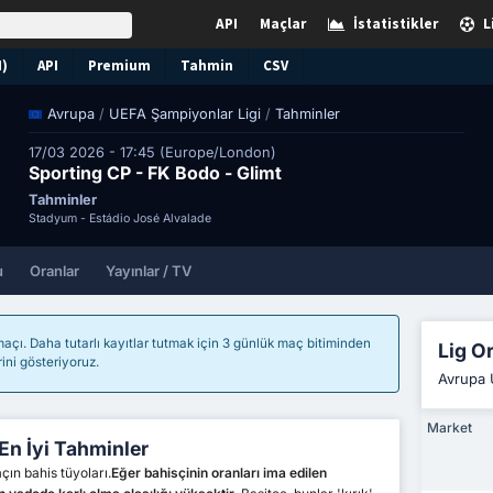
API
Maçlar
İstatistikler
L
N)
API
Premium
Tahmin
CSV
/
UEFA Şampiyonlar Ligi
/
Tahminler
Avrupa
17/03 2026 - 17:45 (Europe/London)
Sporting CP - FK Bodo - Glimt
Tahminler
Stadyum -
Estádio José Alvalade
u
Oranlar
Yayınlar / TV
açı. Daha tutarlı kayıtlar tutmak için 3 günlük maç bitiminden
Lig O
rini gösteriyoruz.
Avrupa 
Market
En İyi Tahminler
çın bahis tüyoları.
Eğer bahisçinin oranları ima edilen