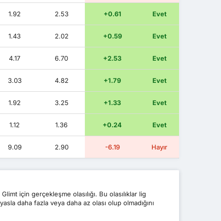
1.92
2.53
+0.61
Evet
1.43
2.02
+0.59
Evet
4.17
6.70
+2.53
Evet
3.03
4.82
+1.79
Evet
1.92
3.25
+1.33
Evet
1.12
1.36
+0.24
Evet
9.09
2.90
-6.19
Hayır
imt için gerçekleşme olasılığı. Bu olasılıklar lig
kıyasla daha fazla veya daha az olası olup olmadığını