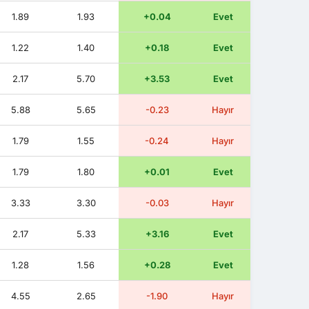
1.89
1.93
+0.04
Evet
1.22
1.40
+0.18
Evet
2.17
5.70
+3.53
Evet
5.88
5.65
-0.23
Hayır
1.79
1.55
-0.24
Hayır
1.79
1.80
+0.01
Evet
3.33
3.30
-0.03
Hayır
2.17
5.33
+3.16
Evet
1.28
1.56
+0.28
Evet
4.55
2.65
-1.90
Hayır