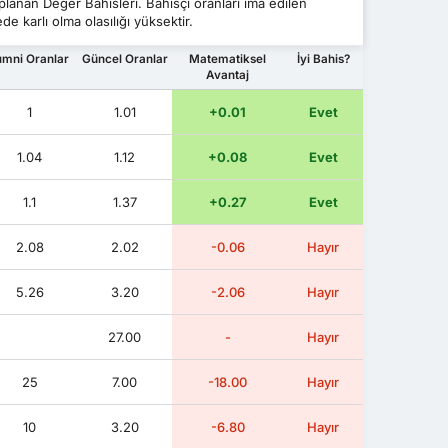
lanan Değer Bahisleri. Bahisçi oranları ima edilen
 karlı olma olasılığı yüksektir.
ımni Oranlar
Güncel Oranlar
Matematiksel
İyi Bahis?
Avantaj
1
1.01
+0.01
Evet
1.04
1.12
+0.08
Evet
1.1
1.37
+0.27
Evet
2.08
2.02
-0.06
Hayır
5.26
3.20
-2.06
Hayır
27.00
-
Hayır
25
7.00
-18.00
Hayır
10
3.20
-6.80
Hayır