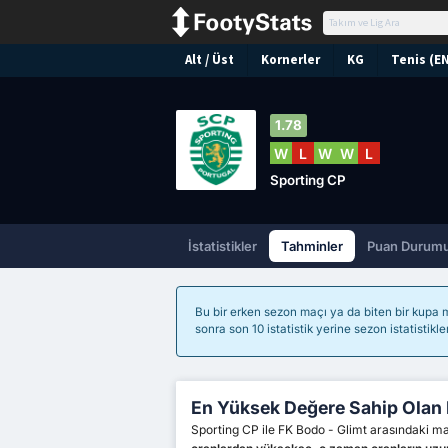
Alt / Üst
Kornerler
KG
Tenis (E
1.78
W
L
W
W
L
Sporting CP
İstatistikler
Tahminler
Puan Durum
Bu bir erken sezon maçı ya da biten bir kupa m
sonra son 10 istatistik yerine sezon istatistikle
En Yüksek Değere Sahip Olan 
Sporting CP ile FK Bodo - Glimt arasındaki ma