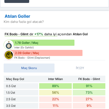
Atılan Goller
Kim daha fazla gol atacak?
FK Bodo - Glimt
dır
+17%
daha iyi
açısından
Atılan Gol
1.78 Goller / Maç
Inter (Ev Sahibi)
2.09 Goller / Maç
FK Bodo - Glimt (Deplasman)
Maç Skoru
İY/2Y
Maç Başı Gol
Inter Milan
FK Bodo - Glimt
89%
91%
0.5 Üst
56%
73%
1.5 Üst
22%
27%
2.5 Üst
11%
9%
3.5 Üst