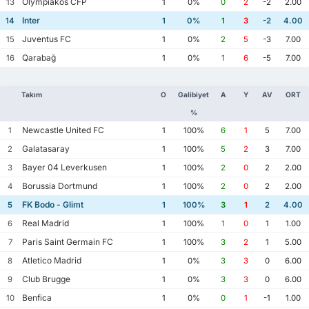
Olympiakos CFP
13
1
0%
0
2
-2
2.00
Inter
14
1
0%
1
3
-2
4.00
Juventus FC
15
1
0%
2
5
-3
7.00
Qarabağ
16
1
0%
1
6
-5
7.00
Takım
O
Galibiyet
A
Y
AV
ORT
%
Newcastle United FC
1
1
100%
6
1
5
7.00
Galatasaray
2
1
100%
5
2
3
7.00
Bayer 04 Leverkusen
3
1
100%
2
0
2
2.00
Borussia Dortmund
4
1
100%
2
0
2
2.00
FK Bodo - Glimt
5
1
100%
3
1
2
4.00
Real Madrid
6
1
100%
1
0
1
1.00
Paris Saint Germain FC
7
1
100%
3
2
1
5.00
Atletico Madrid
8
1
0%
3
3
0
6.00
Club Brugge
9
1
0%
3
3
0
6.00
Benfica
10
1
0%
0
1
-1
1.00