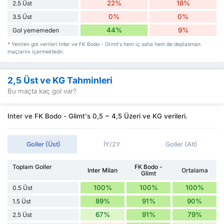
22%
18%
2.5 Üst
0%
0%
3.5 Üst
44%
9%
Gol yememeden
* Yenilen gol verileri Inter ve FK Bodo - Glimt's hem iç saha hem de deplasman
maçlarını içermektedir.
2,5 Üst ve KG Tahminleri
Bu maçta kaç gol var?
Inter ve FK Bodo - Glimt's 0,5 ~ 4,5 Üzeri ve KG verileri.
Goller (Üst)
İY/2Y
Goller (Alt)
Toplam Goller
FK Bodo -
Inter Milan
Ortalama
Glimt
100%
100%
100%
0.5 Üst
89%
91%
90%
1.5 Üst
67%
91%
79%
2.5 Üst