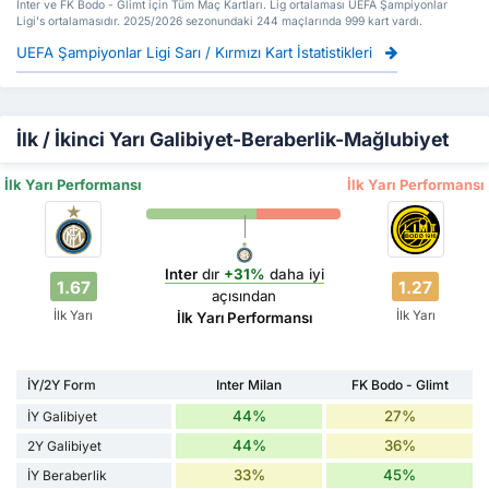
Inter ve FK Bodo - Glimt için Tüm Maç Kartları. Lig ortalaması UEFA Şampiyonlar
Ligi's ortalamasıdır. 2025/2026 sezonundaki 244 maçlarında 999 kart vardı.
UEFA Şampiyonlar Ligi Sarı / Kırmızı Kart İstatistikleri
İlk / İkinci Yarı Galibiyet-Beraberlik-Mağlubiyet
İlk Yarı Performansı
İlk Yarı Performansı
Inter
dır
+31%
daha iyi
1.67
1.27
açısından
İlk Yarı
İlk Yarı
İlk Yarı Performansı
İY/2Y Form
Inter Milan
FK Bodo - Glimt
44%
27%
İY Galibiyet
44%
36%
2Y Galibiyet
33%
45%
İY Beraberlik