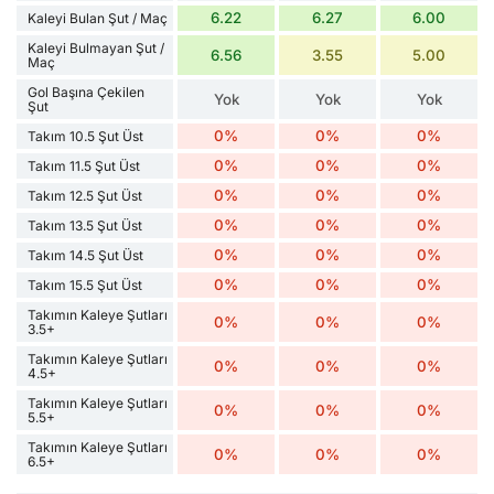
6.22
6.27
6.00
Kaleyi Bulan Şut / Maç
Kaleyi Bulmayan Şut /
6.56
3.55
5.00
Maç
Gol Başına Çekilen
Yok
Yok
Yok
Şut
0%
0%
0%
Takım 10.5 Şut Üst
0%
0%
0%
Takım 11.5 Şut Üst
0%
0%
0%
Takım 12.5 Şut Üst
0%
0%
0%
Takım 13.5 Şut Üst
0%
0%
0%
Takım 14.5 Şut Üst
0%
0%
0%
Takım 15.5 Şut Üst
Takımın Kaleye Şutları
0%
0%
0%
3.5+
Takımın Kaleye Şutları
0%
0%
0%
4.5+
Takımın Kaleye Şutları
0%
0%
0%
5.5+
Takımın Kaleye Şutları
0%
0%
0%
6.5+