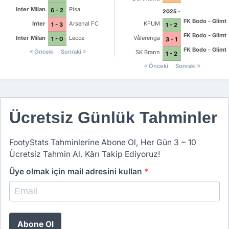
Inter Milan
Pisa
6 - 2
2025
FK Bodo - Glimt
Inter
Arsenal FC
KFUM
1 - 3
1 - 2
FK Bodo - Glimt
Inter Milan
Lecce
Vålerenga
1 - 0
3 - 1
FK Bodo - Glimt
Önceki
Sonraki
SK Brann
1 - 2
Önceki
Sonraki
Ücretsiz Günlük Tahminler
FootyStats Tahminlerine Abone Ol, Her Gün 3 ~ 10
Ücretsiz Tahmin Al. Kârı Takip Ediyoruz!
Üye olmak için mail adresini kullan
*
Abone Ol