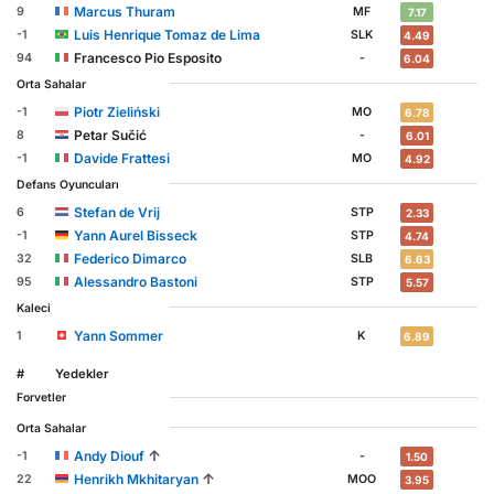
Marcus Thuram
9
MF
7.17
Luis Henrique Tomaz de Lima
-1
SLK
4.49
Francesco Pio Esposito
94
-
6.04
Orta Sahalar
Piotr Zieliński
-1
MO
6.78
Petar Sučić
8
-
6.01
Davide Frattesi
-1
MO
4.92
Defans Oyuncuları
Stefan de Vrij
6
STP
2.33
Yann Aurel Bisseck
-1
STP
4.74
Federico Dimarco
32
SLB
6.63
Alessandro Bastoni
95
STP
5.57
Kaleci
Yann Sommer
1
K
6.89
#
Yedekler
Forvetler
Orta Sahalar
↑
Andy Diouf
-1
-
1.50
↑
Henrikh Mkhitaryan
22
MOO
3.95