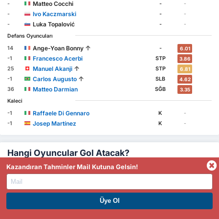
Matteo Cocchi
-
-
-
Ivo Kaczmarski
-
-
-
Luka Topalović
-
-
-
Defans Oyuncuları
↑
Ange-Yoan Bonny
14
-
6.01
Francesco Acerbi
-1
STP
3.86
↑
Manuel Akanji
25
STP
6.81
↑
Carlos Augusto
-1
SLB
4.62
Matteo Darmian
36
SĞB
3.35
Kaleci
Raffaele Di Gennaro
-1
K
-
Josep Martínez
-1
K
-
Hangi Oyuncular Gol Atacak?
Kazandıran Tahminler Mail Kutuna Gelsin!
Gol Krallığı
-
Inter Milan
PREMIUM ÜYE OL. HEMEN KAZAN
Lautaro Martínez 4