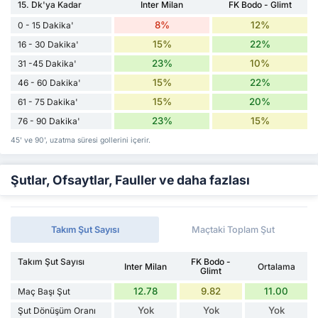
15. Dk'ya Kadar
Inter Milan
FK Bodo - Glimt
8%
12%
0 - 15 Dakika'
15%
22%
16 - 30 Dakika'
23%
10%
31 -45 Dakika'
15%
22%
46 - 60 Dakika'
15%
20%
61 - 75 Dakika'
23%
15%
76 - 90 Dakika'
45' ve 90', uzatma süresi gollerini içerir.
Şutlar, Ofsaytlar, Fauller ve daha fazlası
Takım Şut Sayısı
Maçtaki Toplam Şut
Takım Şut Sayısı
FK Bodo -
Inter Milan
Ortalama
Glimt
12.78
9.82
11.00
Maç Başı Şut
Yok
Yok
Yok
Şut Dönüşüm Oranı