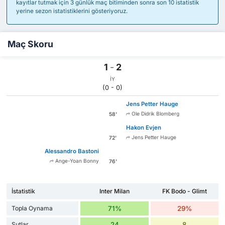
kayıtlar tutmak için 3 günlük maç bitiminden sonra son 10 istatistik
yerine sezon istatistiklerini gösteriyoruz.
Maç Skoru
1
-
2
İY
(0 - 0)
Jens Petter Hauge
Ole Didrik Blomberg
58'
Hakon Evjen
Jens Petter Hauge
72'
Alessandro Bastoni
Ange-Yoan Bonny
76'
İstatistik
Inter Milan
FK Bodo - Glimt
Topla Oynama
71%
29%
Şutlar
24
8