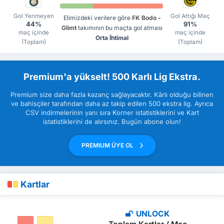
Gol Yenmeyen
Gol Attığı Maç
Elimizdeki verilere göre
FK Bodo -
44%
91%
Glimt
takımının bu maçta gol atması
maç içinde
maç içinde
Orta İhtimal
(Toplam)
(Toplam)
Premium'a yükselt! 500 Karlı Lig Ekstra.
Premium size daha fazla kazanç sağlayacaktır. Kârlı olduğu bilinen
ve bahisçiler tarafından daha az takip edilen 500 ekstra lig. Ayrıca
CSV indirmelerinin yanı sıra Korner istatistiklerini ve Kart
istatistiklerini de alırsınız. Bugün abone olun!
PREMIUM ÜYE OL
Kartlar
UNLOCK