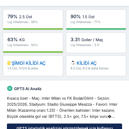
79%
90%
2.5 Üst
1.5 Üst
Lig Ortalaması : 59%
Lig Ortalaması : 77%
63%
3.31
KG
Goller / Maç
Lig Ortalaması : 50%
Lig Ortalaması : 3.11
ŞİMDİ KİLİDİ AÇ
KİLİDİ AÇ
1.5 Üst, İY/2H & daha
8.5 Üst, 9.5 & daha fazlası
fazlası
GPT5 AI Analiz
Kısaca özet - Maç: Inter Milan vs FK Bodø/Glimt - Sezon:
2025/2026, Stadyum: Stadio Giuseppe Meazza - Favori: Inter
Milan (Kazanma oranı 1.25) - Önerilen bahisler: Inter kazanır,
Büyük olasılıkla gol var (BTTS), 2.5+ gol, 7.5+ köşe vuru�...
GPT5 istatistik analizini görüntülemek için kullanıcı