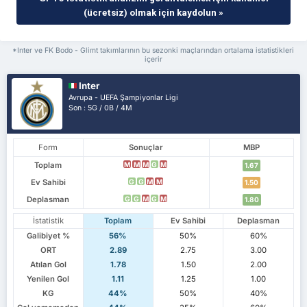
(ücretsiz) olmak için kaydolun »
*Inter ve FK Bodo - Glimt takımlarının bu sezonki maçlarından ortalama istatistikleri
içerir
Inter
Avrupa - UEFA Şampiyonlar Ligi
Son : 5G / 0B / 4M
Form
Sonuçlar
MBP
Toplam
M
M
M
G
M
1.67
Ev Sahibi
G
G
M
M
1.50
Deplasman
G
G
M
G
M
1.80
İstatistik
Toplam
Ev Sahibi
Deplasman
Galibiyet %
56%
50%
60%
ORT
2.89
2.75
3.00
Atılan Gol
1.78
1.50
2.00
Yenilen Gol
1.11
1.25
1.00
KG
44%
50%
40%