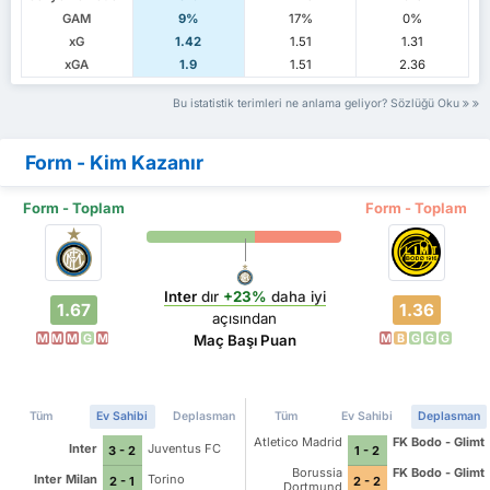
GAM
9%
17%
0%
xG
1.42
1.51
1.31
xGA
1.9
1.51
2.36
Bu istatistik terimleri ne anlama geliyor? Sözlüğü Oku
Form - Kim Kazanır
Form - Toplam
Form - Toplam
Inter
dır
+23%
daha iyi
1.67
1.36
açısından
M
M
M
G
M
M
B
G
G
G
Maç Başı Puan
Tüm
Ev Sahibi
Deplasman
Tüm
Ev Sahibi
Deplasman
Atletico Madrid
FK Bodo - Glimt
Inter
Juventus FC
3 - 2
1 - 2
Borussia
FK Bodo - Glimt
Inter Milan
Torino
2 - 1
2 - 2
Dortmund