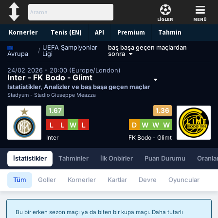
LİGLER
MENÜ
Kornerler
Tenis (EN)
API
Premium
Tahmin
UEFA Şampiyonlar
baş başa geçen maçlardan
/
Ligi
sonra
Avrupa
24/02 2026 - 20:00 (Europe/London)
Inter - FK Bodo - Glimt
İstatistikler, Analizler ve baş başa geçen maçlar
Stadyum -
Stadio Giuseppe Meazza
1.67
1.36
L
L
W
L
D
W
W
W
Inter
FK Bodo - Glimt
İstatistikler
Tahminler
İlk Onbirler
Puan Durumu
Oranla
Tüm
Goller
Kornerler
Kartlar
Devre
Oyuncular
Bu bir erken sezon maçı ya da biten bir kupa maçı. Daha tutarlı