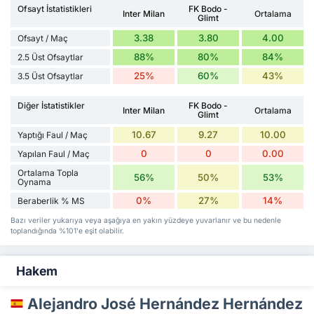
Ofsayt İstatistikleri
FK Bodo -
Inter Milan
Ortalama
Glimt
3.38
3.80
4.00
Ofsayt / Maç
88%
80%
84%
2.5 Üst Ofsaytlar
25%
60%
43%
3.5 Üst Ofsaytlar
Diğer İstatistikler
FK Bodo -
Inter Milan
Ortalama
Glimt
10.67
9.27
10.00
Yaptığı Faul / Maç
0
0
0.00
Yapılan Faul / Maç
Ortalama Topla
56%
50%
53%
Oynama
0%
27%
14%
Beraberlik % MS
Bazı veriler yukarıya veya aşağıya en yakın yüzdeye yuvarlanır ve bu nedenle
toplandığında %101'e eşit olabilir.
Hakem
Alejandro José Hernández Hernández