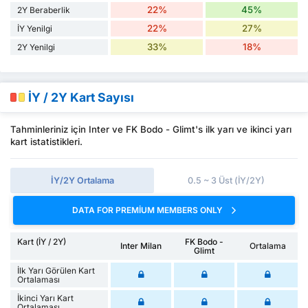
22%
45%
2Y Beraberlik
22%
27%
İY Yenilgi
33%
18%
2Y Yenilgi
İY / 2Y Kart Sayısı
Tahminleriniz için Inter ve FK Bodo - Glimt's ilk yarı ve ikinci yarı
kart istatistikleri.
İY/2Y Ortalama
0.5 ~ 3 Üst (İY/2Y)
DATA FOR PREMIUM MEMBERS ONLY
Kart (İY / 2Y)
FK Bodo -
Inter Milan
Ortalama
Glimt
İlk Yarı Görülen Kart
Ortalaması
İkinci Yarı Kart
Ortalaması