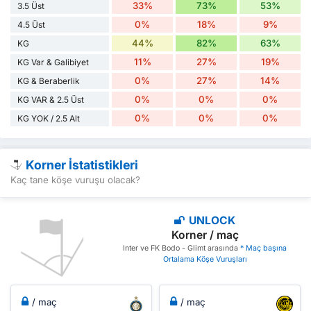
33%
73%
53%
3.5 Üst
0%
18%
9%
4.5 Üst
44%
82%
63%
KG
11%
27%
19%
KG Var & Galibiyet
0%
27%
14%
KG & Beraberlik
0%
0%
0%
KG VAR & 2.5 Üst
0%
0%
0%
KG YOK / 2.5 Alt
Korner İstatistikleri
Kaç tane köşe vuruşu olacak?
UNLOCK
Korner / maç
Inter ve FK Bodo - Glimt arasında
* Maç başına
Ortalama Köşe Vuruşları
/ maç
/ maç