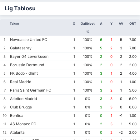
Lig Tablosu
Takım
O
Galibiyet
A
Y
AV
ORT
%
Newcastle United FC
1
1
100%
6
1
5
7.00
Galatasaray
2
1
100%
5
2
3
7.00
Bayer 04 Leverkusen
3
1
100%
2
0
2
2.00
Borussia Dortmund
4
1
100%
2
0
2
2.00
FK Bodo - Glimt
5
1
100%
3
1
2
4.00
Real Madrid
6
1
100%
1
0
1
1.00
Paris Saint Germain FC
7
1
100%
3
2
1
5.00
Atletico Madrid
8
1
0%
3
3
0
6.00
Club Brugge
9
1
0%
3
3
0
6.00
Benfica
10
1
0%
0
1
-1
1.00
AS Monaco FC
11
1
0%
2
3
-1
5.00
Atalanta
12
1
0%
0
2
-2
2.00