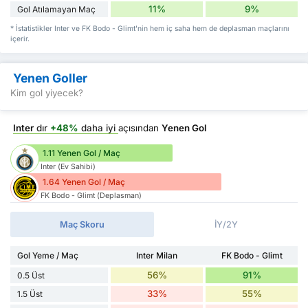
11%
9%
Gol Atılamayan Maç
* İstatistikler Inter ve FK Bodo - Glimt'nin hem iç saha hem de deplasman maçlarını
içerir.
Yenen Goller
Kim gol yiyecek?
Inter
dır
+48%
daha iyi
açısından
Yenen Gol
1.11 Yenen Gol / Maç
Inter (Ev Sahibi)
1.64 Yenen Gol / Maç
FK Bodo - Glimt (Deplasman)
Maç Skoru
İY/2Y
Gol Yeme / Maç
Inter Milan
FK Bodo - Glimt
56%
91%
0.5 Üst
33%
55%
1.5 Üst