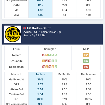
Gol yememeden
44%
25%
60%
GAM
11%
25%
0%
xG
1.63
1.64
1.61
xGA
1.15
1.1
1.19
FK Bodo - Glimt
Avrupa - UEFA Şampiyonlar Ligi
Son : 4G / 3B / 4M
Form
Sonuçlar
MBP
Toplam
M
B
G
G
G
1.36
Ev Sahibi
B
M
M
G
G
1.67
Deplasman
M
B
M
B
G
1.00
İstatistik
Toplam
Ev Sahibi
Deplasman
Galibiyet %
36%
50%
20%
ORT
3.73
3.83
3.60
Atılan Gol
2.09
2.50
1.60
Yenilen Gol
1.64
1.33
2.00
KG
82%
67%
100%
Gol yememeden
9%
17%
0%