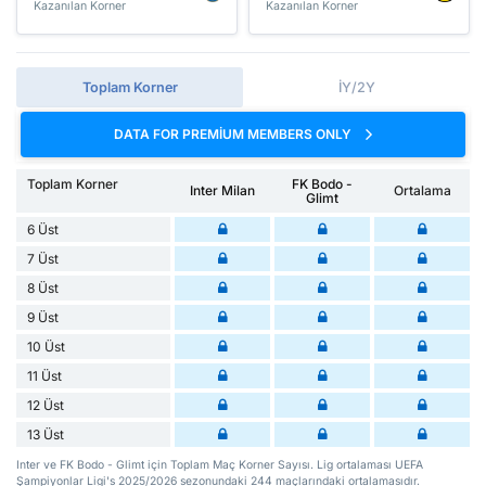
Kazanılan Korner
Kazanılan Korner
Toplam Korner
İY/2Y
DATA FOR PREMIUM MEMBERS ONLY
Toplam Korner
FK Bodo -
Inter Milan
Ortalama
Glimt
6 Üst
7 Üst
8 Üst
9 Üst
10 Üst
11 Üst
12 Üst
13 Üst
Inter ve FK Bodo - Glimt için Toplam Maç Korner Sayısı. Lig ortalaması UEFA
Şampiyonlar Ligi's 2025/2026 sezonundaki 244 maçlarındaki ortalamasıdır.