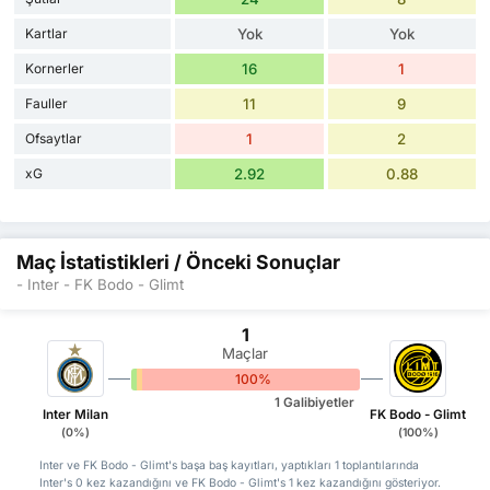
Kartlar
Yok
Yok
Kornerler
16
1
Fauller
11
9
Ofsaytlar
1
2
xG
2.92
0.88
Maç İstatistikleri / Önceki Sonuçlar
- Inter - FK Bodo - Glimt
1
Maçlar
0%
0%
100%
1 Galibiyetler
Inter Milan
FK Bodo - Glimt
(0%)
(100%)
Inter ve FK Bodo - Glimt's başa baş kayıtları, yaptıkları 1 toplantılarında
Inter's 0 kez kazandığını ve FK Bodo - Glimt's 1 kez kazandığını gösteriyor.