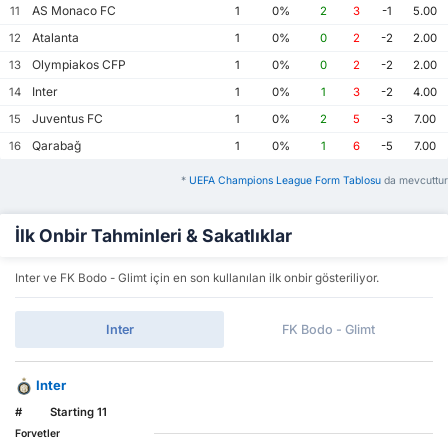
AS Monaco FC
11
1
0%
2
3
-1
5.00
Atalanta
12
1
0%
0
2
-2
2.00
Olympiakos CFP
13
1
0%
0
2
-2
2.00
Inter
14
1
0%
1
3
-2
4.00
Juventus FC
15
1
0%
2
5
-3
7.00
Qarabağ
16
1
0%
1
6
-5
7.00
*
UEFA Champions League Form Tablosu
da mevcuttur
İlk Onbir Tahminleri & Sakatlıklar
Inter ve FK Bodo - Glimt için en son kullanılan ilk onbir gösteriliyor.
Inter
FK Bodo - Glimt
Inter
#
Starting 11
Forvetler