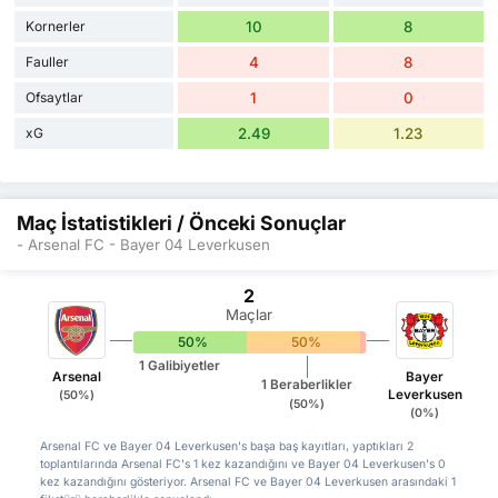
Kornerler
10
8
Fauller
4
8
Ofsaytlar
1
0
xG
2.49
1.23
Maç İstatistikleri / Önceki Sonuçlar
- Arsenal FC - Bayer 04 Leverkusen
2
Maçlar
50%
50%
0%
1 Galibiyetler
Arsenal
Bayer
1 Beraberlikler
Leverkusen
(50%)
(50%)
(0%)
Arsenal FC ve Bayer 04 Leverkusen's başa baş kayıtları, yaptıkları 2
toplantılarında Arsenal FC's 1 kez kazandığını ve Bayer 04 Leverkusen's 0
kez kazandığını gösteriyor. Arsenal FC ve Bayer 04 Leverkusen arasındaki 1