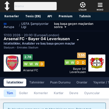
LİGLER
MENÜ
Kornerler
Tenis (EN)
API
Premium
Tahmin
UEFA Şampiyonlar
baş başa geçen maçlardan
/
Ligi
sonra
Avrupa
17/03 2026 - 20:00 (Europe/London)
Arsenal FC - Bayer 04 Leverkusen
İstatistikler, Analizler ve baş başa geçen maçlar
Stadyum -
Emirates Stadium
1.55
2.78
W
W
D
D
W
W
W
D
Bayer 04
Arsenal FC
Leverkusen
İstatistikler
Tahminler
Puan Durumu
Oranlar
Yayınlar /
Tüm
Goller
Kornerler
Kartlar
Devre
Oyuncular