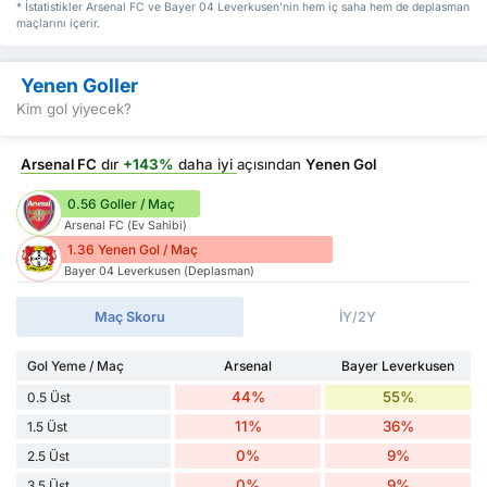
* İstatistikler Arsenal FC ve Bayer 04 Leverkusen'nin hem iç saha hem de deplasman
maçlarını içerir.
Yenen Goller
Kim gol yiyecek?
Arsenal FC
dır
+143%
daha iyi
açısından
Yenen Gol
0.56 Goller / Maç
Arsenal FC (Ev Sahibi)
1.36 Yenen Gol / Maç
Bayer 04 Leverkusen (Deplasman)
Maç Skoru
İY/2Y
Gol Yeme / Maç
Arsenal
Bayer Leverkusen
44%
55%
0.5 Üst
11%
36%
1.5 Üst
0%
9%
2.5 Üst
0%
9%
3.5 Üst