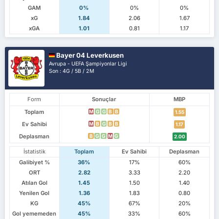
GAM
0%
0%
0%
xG
1.84
2.06
1.67
xGA
1.01
0.81
1.17
Bayer 04 Leverkusen
Avrupa - UEFA Şampiyonlar Ligi
Son : 4G / 5B / 2M
Form
Sonuçlar
MBP
Toplam
M
G
G
B
B
1.55
Ev Sahibi
M
B
G
B
B
1.17
Deplasman
B
G
G
M
G
2.00
İstatistik
Toplam
Ev Sahibi
Deplasman
Galibiyet %
36%
17%
60%
ORT
2.82
3.33
2.20
Atılan Gol
1.45
1.50
1.40
Yenilen Gol
1.36
1.83
0.80
KG
45%
67%
20%
Gol yememeden
45%
33%
60%