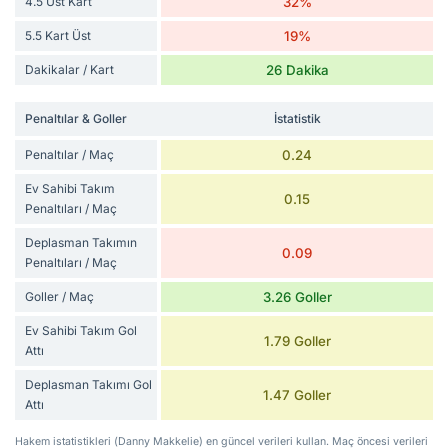
4.5 Üst Kart
32%
5.5 Kart Üst
19%
Dakikalar / Kart
26 Dakika
Penaltılar & Goller
İstatistik
Penaltılar / Maç
0.24
Ev Sahibi Takım
0.15
Penaltıları / Maç
Deplasman Takımın
0.09
Penaltıları / Maç
Goller / Maç
3.26 Goller
Ev Sahibi Takım Gol
1.79 Goller
Attı
Deplasman Takımı Gol
1.47 Goller
Attı
Hakem istatistikleri (Danny Makkelie) en güncel verileri kullan. Maç öncesi verileri