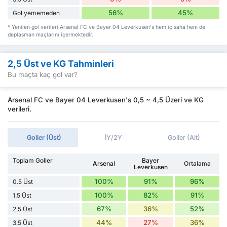
56%
45%
Gol yememeden
* Yenilen gol verileri Arsenal FC ve Bayer 04 Leverkusen's hem iç saha hem de
deplasman maçlarını içermektedir.
2,5 Üst ve KG Tahminleri
Bu maçta kaç gol var?
Arsenal FC ve Bayer 04 Leverkusen's 0,5 ~ 4,5 Üzeri ve KG
verileri.
Goller (Üst)
İY/2Y
Goller (Alt)
Toplam Goller
Bayer
Arsenal
Ortalama
Leverkusen
100%
91%
96%
0.5 Üst
100%
82%
91%
1.5 Üst
67%
36%
52%
2.5 Üst
44%
27%
36%
3.5 Üst