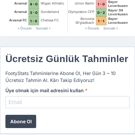
Bayer
Arsenal
Wigan Athletic
Union Berlin
4 - 0
1 - 0
Leverkusen
Bayer 04
Arsenal
Sunderland
Olympiakos CFP
3 - 0
0 - 2
Leverkusen
Borussia
Bayer
Arsenal FC
Chelsea FC
1 - 0
1 - 1
M'gladbach
Leverkusen
Önceki
Sonraki
Önceki
Sonraki
Ücretsiz Günlük Tahminler
FootyStats Tahminlerine Abone Ol, Her Gün 3 ~ 10
Ücretsiz Tahmin Al. Kârı Takip Ediyoruz!
Üye olmak için mail adresini kullan
*
Abone Ol