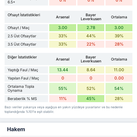
6.5+
Ofsayt İstatistikleri
Bayer
Arsenal
Ortalama
Leverkusen
3.00
2.78
3.00
Ofsayt / Maç
33%
44%
39%
2.5 Üst Ofsaytlar
33%
22%
28%
3.5 Üst Ofsaytlar
Diğer İstatistikler
Bayer
Arsenal
Ortalama
Leverkusen
13.44
8.64
11.00
Yaptığı Faul / Maç
0
0
0.00
Yapılan Faul / Maç
Ortalama Topla
55%
52%
54%
Oynama
11%
45%
28%
Beraberlik % MS
Bazı veriler yukarıya veya aşağıya en yakın yüzdeye yuvarlanır ve bu nedenle
toplandığında %101'e eşit olabilir.
Hakem