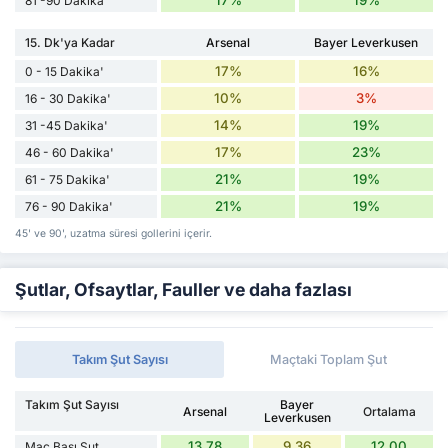
17%
19%
81 -90 Dakika'
15. Dk'ya Kadar
Arsenal
Bayer Leverkusen
17%
16%
0 - 15 Dakika'
10%
3%
16 - 30 Dakika'
14%
19%
31 -45 Dakika'
17%
23%
46 - 60 Dakika'
21%
19%
61 - 75 Dakika'
21%
19%
76 - 90 Dakika'
45' ve 90', uzatma süresi gollerini içerir.
Şutlar, Ofsaytlar, Fauller ve daha fazlası
Takım Şut Sayısı
Maçtaki Toplam Şut
Takım Şut Sayısı
Bayer
Arsenal
Ortalama
Leverkusen
13.78
9.36
12.00
Maç Başı Şut