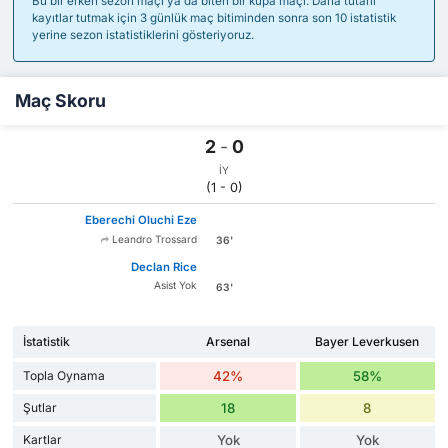
Bu bir erken sezon maçı ya da biten bir kupa maçı. Daha tutarlı
kayıtlar tutmak için 3 günlük maç bitiminden sonra son 10 istatistik
yerine sezon istatistiklerini gösteriyoruz.
Maç Skoru
2
-
0
İY
(1 - 0)
Eberechi Oluchi Eze
Leandro Trossard
36'
Declan Rice
Asist Yok
63'
İstatistik
Arsenal
Bayer Leverkusen
Topla Oynama
42%
58%
Şutlar
18
8
Kartlar
Yok
Yok