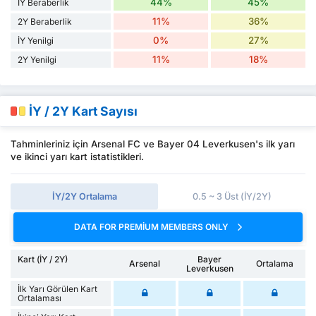
44%
45%
İY Beraberlik
11%
36%
2Y Beraberlik
0%
27%
İY Yenilgi
11%
18%
2Y Yenilgi
İY / 2Y Kart Sayısı
Tahminleriniz için Arsenal FC ve Bayer 04 Leverkusen's ilk yarı
ve ikinci yarı kart istatistikleri.
İY/2Y Ortalama
0.5 ~ 3 Üst (İY/2Y)
DATA FOR PREMIUM MEMBERS ONLY
Kart (İY / 2Y)
Bayer
Arsenal
Ortalama
Leverkusen
İlk Yarı Görülen Kart
Ortalaması