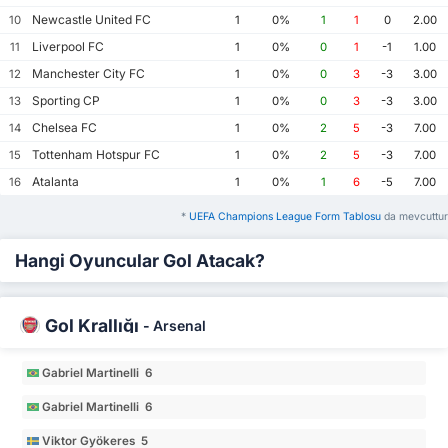
Newcastle United FC
10
1
0%
1
1
0
2.00
Liverpool FC
11
1
0%
0
1
-1
1.00
Manchester City FC
12
1
0%
0
3
-3
3.00
Sporting CP
13
1
0%
0
3
-3
3.00
Chelsea FC
14
1
0%
2
5
-3
7.00
Tottenham Hotspur FC
15
1
0%
2
5
-3
7.00
Atalanta
16
1
0%
1
6
-5
7.00
*
UEFA Champions League Form Tablosu
da mevcuttur
Hangi Oyuncular Gol Atacak?
Gol Krallığı
-
Arsenal
Gabriel Martinelli 6
Gabriel Martinelli 6
Viktor Gyökeres 5