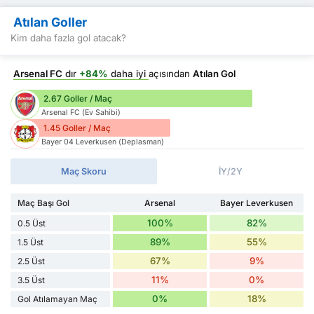
Atılan Goller
Kim daha fazla gol atacak?
Arsenal FC
dır
+84%
daha iyi
açısından
Atılan Gol
2.67 Goller / Maç
Arsenal FC (Ev Sahibi)
1.45 Goller / Maç
Bayer 04 Leverkusen (Deplasman)
Maç Skoru
İY/2Y
Maç Başı Gol
Arsenal
Bayer Leverkusen
100%
82%
0.5 Üst
89%
55%
1.5 Üst
67%
9%
2.5 Üst
11%
0%
3.5 Üst
0%
18%
Gol Atılamayan Maç