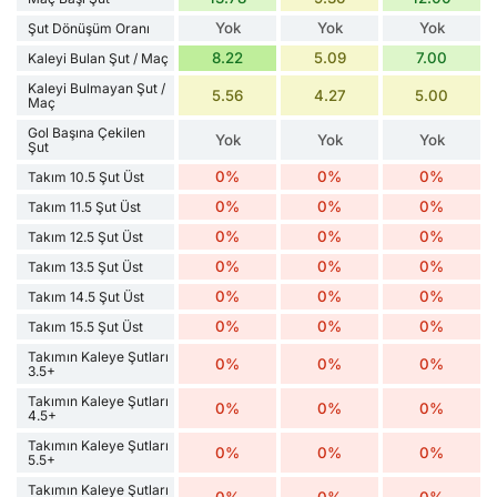
Yok
Yok
Yok
Şut Dönüşüm Oranı
8.22
5.09
7.00
Kaleyi Bulan Şut / Maç
Kaleyi Bulmayan Şut /
5.56
4.27
5.00
Maç
Gol Başına Çekilen
Yok
Yok
Yok
Şut
0%
0%
0%
Takım 10.5 Şut Üst
0%
0%
0%
Takım 11.5 Şut Üst
0%
0%
0%
Takım 12.5 Şut Üst
0%
0%
0%
Takım 13.5 Şut Üst
0%
0%
0%
Takım 14.5 Şut Üst
0%
0%
0%
Takım 15.5 Şut Üst
Takımın Kaleye Şutları
0%
0%
0%
3.5+
Takımın Kaleye Şutları
0%
0%
0%
4.5+
Takımın Kaleye Şutları
0%
0%
0%
5.5+
Takımın Kaleye Şutları
0%
0%
0%