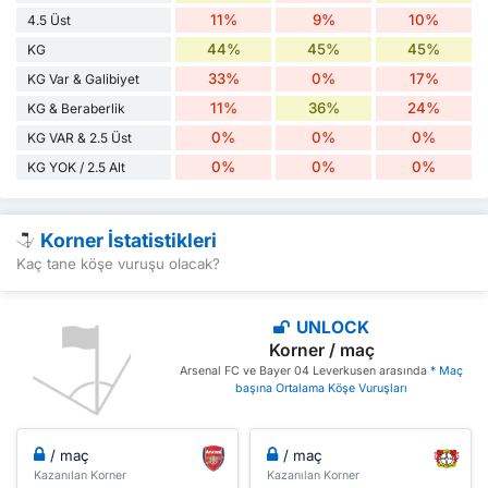
11%
9%
10%
4.5 Üst
44%
45%
45%
KG
33%
0%
17%
KG Var & Galibiyet
11%
36%
24%
KG & Beraberlik
0%
0%
0%
KG VAR & 2.5 Üst
0%
0%
0%
KG YOK / 2.5 Alt
Korner İstatistikleri
Kaç tane köşe vuruşu olacak?
UNLOCK
Korner / maç
Arsenal FC ve Bayer 04 Leverkusen arasında
* Maç
başına Ortalama Köşe Vuruşları
/ maç
/ maç
Kazanılan Korner
Kazanılan Korner