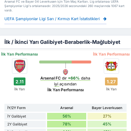
Arsenal FC ve Bayer 04 Leverkusen için Tüm Maç Kartları. Lig ortalaması UEFA
Şampiyonlar Ligi's ortalamasıdır. 2025/2026 sezonundaki 260 maçlarında 1067 kart
vardı.
UEFA Şampiyonlar Ligi Sarı / Kırmızı Kart İstatistikleri
İlk / İkinci Yarı Galibiyet-Beraberlik-Mağlubiyet
İlk Yarı Performansı
İlk Yarı Performansı
Arsenal FC
dır
+66%
daha
2.11
1.27
iyi
açısından
İlk Yarı
İlk Yarı
İlk Yarı Performansı
İY/2Y Form
Arsenal
Bayer Leverkusen
56%
27%
İY Galibiyet
78%
45%
2Y Galibiyet