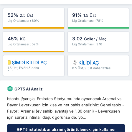
52%
91%
2.5 Üst
1.5 Üst
Lig Ortalaması : 60%
Lig Ortalaması : 78%
45%
3.02
KG
Goller / Maç
Lig Ortalaması : 52%
Lig Ortalaması : 3.16
ŞİMDİ KİLİDİ AÇ
KİLİDİ AÇ
1.5 Üst, İY/2H & daha
8.5 Üst, 9.5 & daha fazlası
fazlası
GPT5 AI Analiz
İstanbul/yarışla, Emirates Stadyumu’nda oynanacak Arsenal vs
Bayer Leverkusen için kısa ve net bahis analiziniz: Genel tablo -
Favori: Arsenal (ev sahibi avantajı ve 1.30 oranı) - Leverkusen
için sürpriz ihtimali düşük görünse de, yo...
GPT5 istatistik analizini görüntülemek için kullanıcı