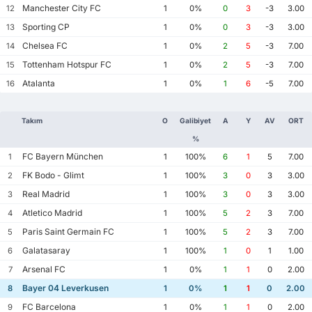
Manchester City FC
12
1
0%
0
3
-3
3.00
Sporting CP
13
1
0%
0
3
-3
3.00
Chelsea FC
14
1
0%
2
5
-3
7.00
Tottenham Hotspur FC
15
1
0%
2
5
-3
7.00
Atalanta
16
1
0%
1
6
-5
7.00
Takım
O
Galibiyet
A
Y
AV
ORT
%
FC Bayern München
1
1
100%
6
1
5
7.00
FK Bodo - Glimt
2
1
100%
3
0
3
3.00
Real Madrid
3
1
100%
3
0
3
3.00
Atletico Madrid
4
1
100%
5
2
3
7.00
Paris Saint Germain FC
5
1
100%
5
2
3
7.00
Galatasaray
6
1
100%
1
0
1
1.00
Arsenal FC
7
1
0%
1
1
0
2.00
Bayer 04 Leverkusen
8
1
0%
1
1
0
2.00
FC Barcelona
9
1
0%
1
1
0
2.00