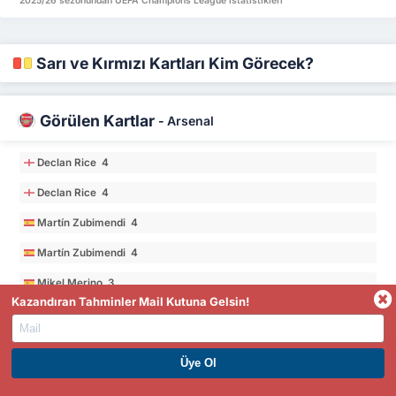
2025/26 sezonundan UEFA Champions League istatistikleri
Sarı ve Kırmızı Kartları Kim Görecek?
Görülen Kartlar
-
Arsenal
Declan Rice 4
Declan Rice 4
Martín Zubimendi 4
Martín Zubimendi 4
Mikel Merino 3
Kazandıran Tahminler Mail Kutuna Gelsin!
Mikel Merino 3
2025/26 sezonundan UEFA Champions League istatistikleri
PREMIUM ÜYE OL. HEMEN KAZAN