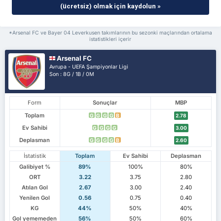
(ücretsiz) olmak için kaydolun »
*Arsenal FC ve Bayer 04 Leverkusen takımlarının bu sezonki maçlarından ortalama
istatistikleri içerir
Arsenal FC
Avrupa - UEFA Şampiyonlar Ligi
Son : 8G / 1B / 0M
Form
Sonuçlar
MBP
Toplam
G
G
G
G
B
2.78
Ev Sahibi
G
G
G
G
3.00
Deplasman
G
G
G
G
B
2.60
İstatistik
Toplam
Ev Sahibi
Deplasman
Galibiyet %
89%
100%
80%
ORT
3.22
3.75
2.80
Atılan Gol
2.67
3.00
2.40
Yenilen Gol
0.56
0.75
0.40
KG
44%
50%
40%
Gol yememeden
56%
50%
60%