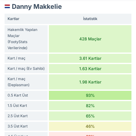
Danny Makkelie
Kartlar
İstatistik
Hakemlik Yapılan
Maçlar
428 Maçlar
(FootyStats
Verilerinde)
Kart / maç
3.61 Kartlar
Kart / maç (Ev Sahibi)
1.63 Kartlar
Kart / maç
1.98 Kartlar
(Deplasman)
0.5 Kart Üst
93%
1.5 Üst Kart
82%
2.5 Üst Kart
65%
3.5 Üst Kart
46%