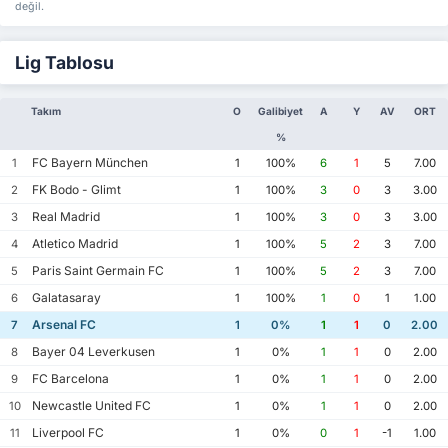
değil.
Lig Tablosu
Takım
O
Galibiyet
A
Y
AV
ORT
%
FC Bayern München
1
1
100%
6
1
5
7.00
FK Bodo - Glimt
2
1
100%
3
0
3
3.00
Real Madrid
3
1
100%
3
0
3
3.00
Atletico Madrid
4
1
100%
5
2
3
7.00
Paris Saint Germain FC
5
1
100%
5
2
3
7.00
Galatasaray
6
1
100%
1
0
1
1.00
Arsenal FC
7
1
0%
1
1
0
2.00
Bayer 04 Leverkusen
8
1
0%
1
1
0
2.00
FC Barcelona
9
1
0%
1
1
0
2.00
Newcastle United FC
10
1
0%
1
1
0
2.00
Liverpool FC
11
1
0%
0
1
-1
1.00