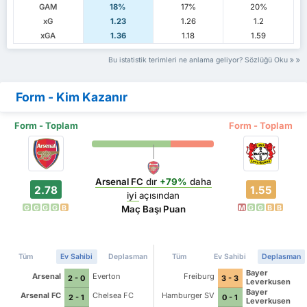
GAM
18%
17%
20%
xG
1.23
1.26
1.2
xGA
1.36
1.18
1.59
Bu istatistik terimleri ne anlama geliyor? Sözlüğü Oku
Form - Kim Kazanır
Form - Toplam
Form - Toplam
Arsenal FC
dır
+79%
daha
2.78
1.55
iyi
açısından
G
G
G
G
B
M
G
G
B
B
Maç Başı Puan
Tüm
Ev Sahibi
Deplasman
Tüm
Ev Sahibi
Deplasman
Bayer
Arsenal
Everton
Freiburg
2 - 0
3 - 3
Leverkusen
Bayer
Arsenal FC
Chelsea FC
Hamburger SV
2 - 1
0 - 1
Leverkusen