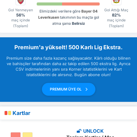
Gol Yenmeyen
Gol Attığı Maç
Elimizdeki verilere göre
Bayer 04
56%
82%
Leverkusen
takımının bu maçta gol
maç içinde
maç içinde
atma şansı
Belirsiz
(Toplam)
(Toplam)
Premium'a yükselt! 500 Karlı Lig Ekstra.
Premium size daha fazla kazanç sağlayacaktır. Kârlı olduğu bilinen
ve bahisçiler tarafından daha az takip edilen 500 ekstra lig. Ayrıca
CSV indirmelerinin yanı sıra Korner istatistiklerini ve Kart
istatistiklerini de alırsınız. Bugün abone olun!
PREMIUM ÜYE OL
Kartlar
UNLOCK