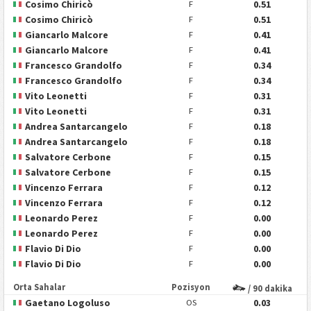
Cosimo Chiricò
0.51
F
Cosimo Chiricò
0.51
F
Giancarlo Malcore
0.41
F
Giancarlo Malcore
0.41
F
Francesco Grandolfo
0.34
F
Francesco Grandolfo
0.34
F
Vito Leonetti
0.31
F
Vito Leonetti
0.31
F
Andrea Santarcangelo
0.18
F
Andrea Santarcangelo
0.18
F
Salvatore Cerbone
0.15
F
Salvatore Cerbone
0.15
F
Vincenzo Ferrara
0.12
F
Vincenzo Ferrara
0.12
F
Leonardo Perez
0.00
F
Leonardo Perez
0.00
F
Flavio Di Dio
0.00
F
Flavio Di Dio
0.00
F
Orta Sahalar
Pozisyon
/ 90 dakika
Gaetano Logoluso
0.03
OS