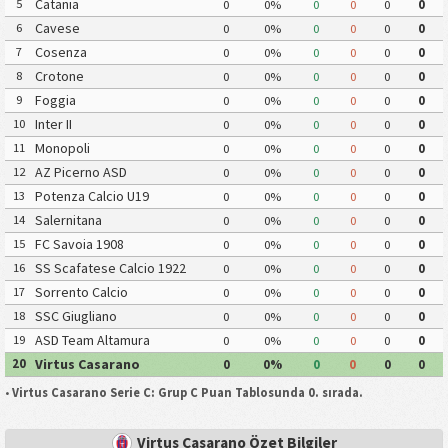
Catania
5
0
0%
0
0
0
0
Cavese
6
0
0%
0
0
0
0
Cosenza
7
0
0%
0
0
0
0
Crotone
8
0
0%
0
0
0
0
Foggia
9
0
0%
0
0
0
0
Inter II
10
0
0%
0
0
0
0
Monopoli
11
0
0%
0
0
0
0
AZ Picerno ASD
12
0
0%
0
0
0
0
Potenza Calcio U19
13
0
0%
0
0
0
0
Salernitana
14
0
0%
0
0
0
0
FC Savoia 1908
15
0
0%
0
0
0
0
SS Scafatese Calcio 1922
16
0
0%
0
0
0
0
Sorrento Calcio
17
0
0%
0
0
0
0
SSC Giugliano
18
0
0%
0
0
0
0
ASD Team Altamura
19
0
0%
0
0
0
0
Virtus Casarano
20
0
0%
0
0
0
0
•
Virtus Casarano Serie C: Grup C Puan Tablosunda 0. sırada.
Virtus Casarano Özet Bilgiler