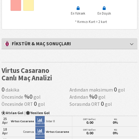
En Yüksek
En Düşük
* Kırmızı Kart = 2 kart
FİKSTÜR & MAÇ SONUÇLARI
Virtus Casarano
Canlı Maç Analizi
0
0
dakika
Ardından maksimum
gol
%0
%0
Öncesinde
gol
Ardından
gol
0
0
Öncesinde ORT
gol
Sorasında ORT
gol
Atılan Gol
|
Yenilen Gol
25
ORT Goller:
KG:
Virtus Casarano
Inter II
0.00
0%
Apr
İstatistik
18
ORT Goller:
KG:
Cosenza
Virtus Casarano
0.00
0%
Apr
İstatistik