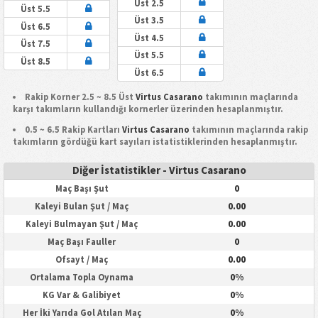
Üst 2.5
Üst 5.5
Üst 3.5
Üst 6.5
Üst 4.5
Üst 7.5
Üst 5.5
Üst 8.5
Üst 6.5
Rakip Korner 2.5 ~ 8.5 Üst
Virtus Casarano
takımının maçlarında
karşı takımların kullandığı kornerler üzerinden hesaplanmıştır.
0.5 ~ 6.5 Rakip Kartları
Virtus Casarano
takımının maçlarında rakip
takımların gördüğü kart sayıları istatistiklerinden hesaplanmıştır.
Diğer İstatistikler - Virtus Casarano
0
Maç Başı Şut
0.00
Kaleyi Bulan Şut / Maç
0.00
Kaleyi Bulmayan Şut / Maç
0
Maç Başı Fauller
0.00
Ofsayt / Maç
0%
Ortalama Topla Oynama
0%
KG Var & Galibiyet
0%
Her İki Yarıda Gol Atılan Maç