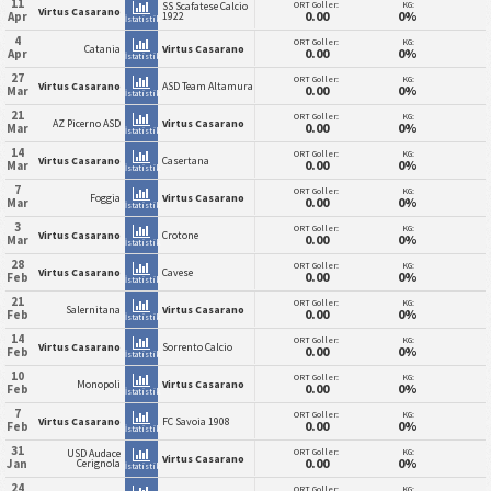
11
ORT Goller:
KG:
SS Scafatese Calcio
Virtus Casarano
0.00
0%
Apr
1922
İstatistik
4
ORT Goller:
KG:
Catania
Virtus Casarano
0.00
0%
Apr
İstatistik
27
ORT Goller:
KG:
Virtus Casarano
ASD Team Altamura
0.00
0%
Mar
İstatistik
21
ORT Goller:
KG:
AZ Picerno ASD
Virtus Casarano
0.00
0%
Mar
İstatistik
14
ORT Goller:
KG:
Virtus Casarano
Casertana
0.00
0%
Mar
İstatistik
7
ORT Goller:
KG:
Foggia
Virtus Casarano
0.00
0%
Mar
İstatistik
3
ORT Goller:
KG:
Virtus Casarano
Crotone
0.00
0%
Mar
İstatistik
28
ORT Goller:
KG:
Virtus Casarano
Cavese
0.00
0%
Feb
İstatistik
21
ORT Goller:
KG:
Salernitana
Virtus Casarano
0.00
0%
Feb
İstatistik
14
ORT Goller:
KG:
Virtus Casarano
Sorrento Calcio
0.00
0%
Feb
İstatistik
10
ORT Goller:
KG:
Monopoli
Virtus Casarano
0.00
0%
Feb
İstatistik
7
ORT Goller:
KG:
Virtus Casarano
FC Savoia 1908
0.00
0%
Feb
İstatistik
31
ORT Goller:
KG:
USD Audace
Virtus Casarano
0.00
0%
Jan
Cerignola
İstatistik
24
ORT Goller:
KG: