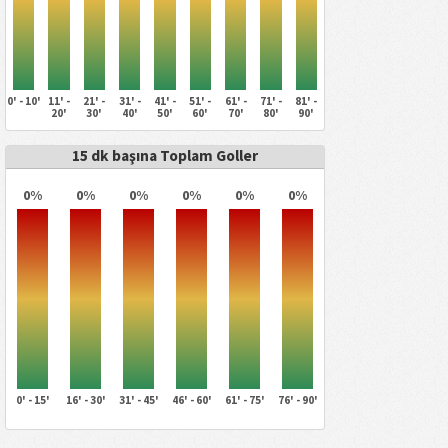
0' - 10'
11' -
21' -
31' -
41' -
51' -
61' -
71' -
81' -
20'
30'
40'
50'
60'
70'
80'
90'
15 dk başına Toplam Goller
0%
0%
0%
0%
0%
0%
0' - 15'
16' - 30'
31' - 45'
46' - 60'
61' - 75'
76' - 90'