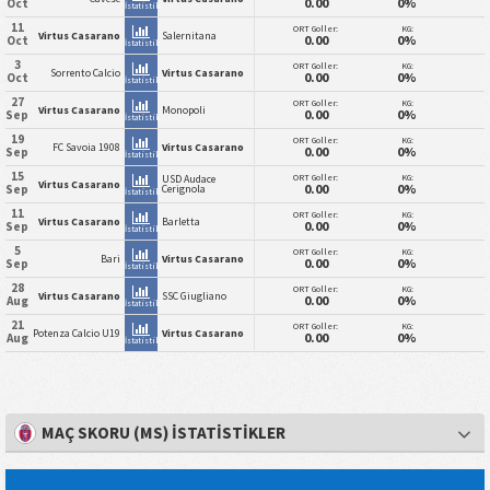
0.00
0%
Oct
İstatistik
11
ORT Goller:
KG:
Virtus Casarano
Salernitana
0.00
0%
Oct
İstatistik
3
ORT Goller:
KG:
Sorrento Calcio
Virtus Casarano
0.00
0%
Oct
İstatistik
27
ORT Goller:
KG:
Virtus Casarano
Monopoli
0.00
0%
Sep
İstatistik
19
ORT Goller:
KG:
FC Savoia 1908
Virtus Casarano
0.00
0%
Sep
İstatistik
15
ORT Goller:
KG:
USD Audace
Virtus Casarano
0.00
0%
Sep
Cerignola
İstatistik
11
ORT Goller:
KG:
Virtus Casarano
Barletta
0.00
0%
Sep
İstatistik
5
ORT Goller:
KG:
Bari
Virtus Casarano
0.00
0%
Sep
İstatistik
28
ORT Goller:
KG:
Virtus Casarano
SSC Giugliano
0.00
0%
Aug
İstatistik
21
ORT Goller:
KG:
Potenza Calcio U19
Virtus Casarano
0.00
0%
Aug
İstatistik
MAÇ SKORU (MS) İSTATISTIKLER