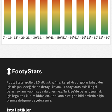
0' - 10'
11' - 20'
21' - 30'
31' - 40'
41' - 50'
51' - 60'
61' - 70'
71' - 80'
81' - 90'
FootyStats, goller, 2.5 alt/üst, iy/ms, karşılıklı gol gibi istatistikler
için ulaşabileceğiniz en detaylı kaynak. FootyStats asla illegal
bahis reklamı yapmaz ya da önermez. Türkiye'de bahis oynamak
için legal tek kurum İddaa'dır. Sorularınız ve geri bildirimleriniz için
bizimle iletişime geçebilirsiniz.
İstatistikler