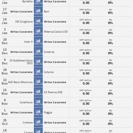
Barletta
Virtus Casarano
0.00
0%
Jan
İstatistik
17
ORT Goller:
KG:
Virtus Casarano
Bari
0.00
0%
Jan
İstatistik
10
ORT Goller:
KG:
SSC Giugliano
Virtus Casarano
0.00
0%
Jan
İstatistik
3
ORT Goller:
KG:
Virtus Casarano
Potenza Calcio U19
0.00
0%
Jan
İstatistik
20
ORT Goller:
KG:
Inter II
Virtus Casarano
0.00
0%
Dec
İstatistik
13
ORT Goller:
KG:
Virtus Casarano
Cosenza
0.00
0%
Dec
İstatistik
6
ORT Goller:
KG:
SS Scafatese Calcio
Virtus Casarano
0.00
0%
Dec
1922
İstatistik
29
ORT Goller:
KG:
Virtus Casarano
Catania
0.00
0%
Nov
İstatistik
22
ORT Goller:
KG:
ASD Team Altamura
Virtus Casarano
0.00
0%
Nov
İstatistik
15
ORT Goller:
KG:
Virtus Casarano
AZ Picerno ASD
0.00
0%
Nov
İstatistik
8
ORT Goller:
KG:
Casertana
Virtus Casarano
0.00
0%
Nov
İstatistik
1
ORT Goller:
KG:
Virtus Casarano
Foggia
0.00
0%
Nov
İstatistik
25
ORT Goller:
KG:
Crotone
Virtus Casarano
0.00
0%
Oct
İstatistik
18
ORT Goller:
KG:
Cavese
Virtus Casarano