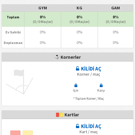
GYM
KG
GAM
0%
0%
0%
Toplam
(0 / 0 Maçlar)
(0 / 0 Maçlar)
(0 / 0 Maçlar)
0%
0%
0%
Ev Sahibi
0%
0%
0%
Deplasman
Kornerler
KİLİDİ AÇ
Korner / maç
İçin
Karşı
* Toplam Korner / Maç
Kartlar
KİLİDİ AÇ
Kart / maç