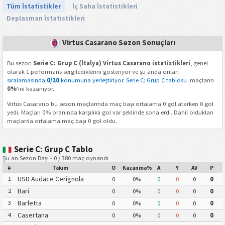
Tüm İstatistikler
İç Saha İstatistikleri
Deplasman İstatistikleri
Virtus Casarano Sezon Sonuçları
Bu sezon
Serie C: Grup C (İtalya) Virtus Casarano istatistikleri
, genel
olarak 1 performans sergilediklerini gösteriyor ve şu anda onları
sıralamasında
0/20
konumuna yerleştiriyor. Serie C: Grup C tablosu
, maçların
0%
'ini kazanıyor.
Virtus Casarano bu sezon maçlarında maç başı ortalama 0 gol atarken 0 gol
yedi. Maçları 0% oranında karşılıklı gol var şeklinde sona erdi. Dahil oldukları
maçlarda ortalama maç başı 0 gol oldu.
Serie C: Grup C Tablo
Şu an Sezon Başı - 0 / 380 maç oynandı
#
Takım
O
Kazanma%
A
Y
AV
P
USD Audace Cerignola
1
0
0%
0
0
0
0
Bari
2
0
0%
0
0
0
0
Barletta
3
0
0%
0
0
0
0
Casertana
4
0
0%
0
0
0
0