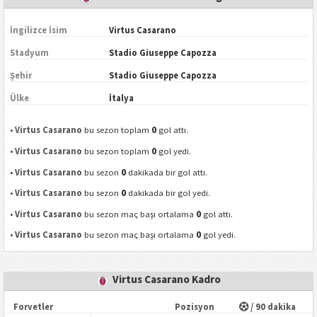
İngilizce İsim
Virtus Casarano
Stadyum
Stadio Giuseppe Capozza
Şehir
Stadio Giuseppe Capozza
Ülke
İtalya
0
•
Virtus Casarano
bu sezon toplam
gol attı.
0
•
Virtus Casarano
bu sezon toplam
gol yedi.
0
•
Virtus Casarano
bu sezon
dakikada bir gol attı.
0
•
Virtus Casarano
bu sezon
dakikada bir gol yedi.
0
•
Virtus Casarano
bu sezon maç başı ortalama
gol attı.
0
•
Virtus Casarano
bu sezon maç başı ortalama
gol yedi.
Virtus Casarano Kadro
Forvetler
Pozisyon
/ 90 dakika