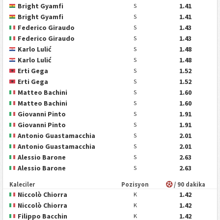
Bright Gyamfi
1.41
S
Bright Gyamfi
1.41
S
Federico Giraudo
1.43
S
Federico Giraudo
1.43
S
Karlo Lulić
1.48
S
Karlo Lulić
1.48
S
Erti Gega
1.52
S
Erti Gega
1.52
S
Matteo Bachini
1.60
S
Matteo Bachini
1.60
S
Giovanni Pinto
1.91
S
Giovanni Pinto
1.91
S
Antonio Guastamacchia
2.01
S
Antonio Guastamacchia
2.01
S
Alessio Barone
2.63
S
Alessio Barone
2.63
S
Kaleciler
Pozisyon
/ 90 dakika
Niccolò Chiorra
1.42
K
Niccolò Chiorra
1.42
K
Filippo Bacchin
1.42
K