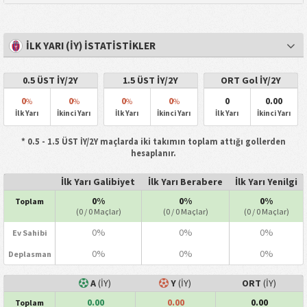
İLK YARI (İY) İSTATISTIKLER
0.5 ÜST İY/2Y
1.5 ÜST İY/2Y
ORT Gol İY/2Y
0
0
0
0
0
0.00
%
%
%
%
İlk Yarı
İkinci Yarı
İlk Yarı
İkinci Yarı
İlk Yarı
İkinci Yarı
* 0.5 - 1.5 ÜST İY/2Y maçlarda iki takımın toplam attığı gollerden
hesaplanır.
İlk Yarı Galibiyet
İlk Yarı Berabere
İlk Yarı Yenilgi
0%
0%
0%
Toplam
(0 / 0 Maçlar)
(0 / 0 Maçlar)
(0 / 0 Maçlar)
0%
0%
0%
Ev Sahibi
0%
0%
0%
Deplasman
A
(İY)
Y
(İY)
ORT
(İY)
0.00
0.00
0.00
Toplam