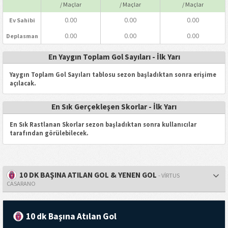
/ Maçlar
/ Maçlar
/ Maçlar
0.00
0.00
0.00
Ev Sahibi
0.00
0.00
0.00
Deplasman
En Yaygın Toplam Gol Sayıları - İlk Yarı
Yaygın Toplam Gol Sayıları tablosu sezon başladıktan sonra erişime
açılacak.
En Sık Gerçekleşen Skorlar - İlk Yarı
En Sık Rastlanan Skorlar sezon başladıktan sonra kullanıcılar
tarafından görülebilecek.
10 DK BAŞINA ATILAN GOL & YENEN GOL
- VIRTUS
CASARANO
10 dk Başına Atılan Gol