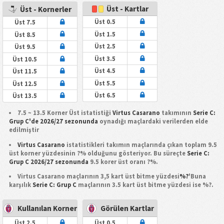
Üst - Kartlar
Üst - Kornerler
Üst 0.5
Üst 7.5
Üst 1.5
Üst 8.5
Üst 2.5
Üst 9.5
Üst 3.5
Üst 10.5
Üst 4.5
Üst 11.5
Üst 5.5
Üst 12.5
Üst 6.5
Üst 13.5
7.5 ~ 13.5 Korner Üst istatistiği
Virtus Casarano
takımının
Serie C:
Grup C'de 2026/27 sezonunda
oynadığı maçlardaki verilerden elde
edilmiştir
Virtus Casarano
istatistikleri takımın maçlarında çıkan toplam 9.5
üst korner yüzdesinin ?% olduğunu gösteriyor. Bu süreçte
Serie C:
Grup C 2026/27 sezonunda
9.5 korer üst oranı ?%.
Virtus Casarano maçlarının 3,5 kart üst bitme yüzdesi
%?
'Buna
karşılık
Serie C: Grup C
maçlarının 3.5 kart üst bitme yüzdesi ise %?.
Kullanılan Korner
Görülen Kartlar
Üst 2.5
Üst 0.5