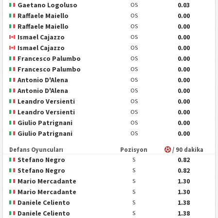
Gaetano Logoluso
0.03
OS
Raffaele Maiello
0.00
OS
Raffaele Maiello
0.00
OS
Ismael Cajazzo
0.00
OS
Ismael Cajazzo
0.00
OS
Francesco Palumbo
0.00
OS
Francesco Palumbo
0.00
OS
Antonio D'Alena
0.00
OS
Antonio D'Alena
0.00
OS
Leandro Versienti
0.00
OS
Leandro Versienti
0.00
OS
Giulio Patrignani
0.00
OS
Giulio Patrignani
0.00
OS
Defans Oyuncuları
Pozisyon
/ 90 dakika
Stefano Negro
0.82
S
Stefano Negro
0.82
S
Mario Mercadante
1.30
S
Mario Mercadante
1.30
S
Daniele Celiento
1.38
S
Daniele Celiento
1.38
S