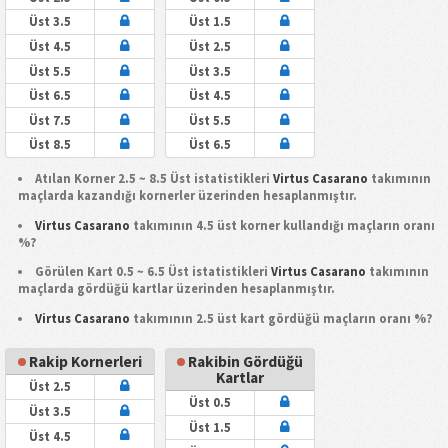
Üst 3.5
Üst 1.5
Üst 4.5
Üst 2.5
Üst 5.5
Üst 3.5
Üst 6.5
Üst 4.5
Üst 7.5
Üst 5.5
Üst 8.5
Üst 6.5
Atılan Korner 2.5 ~ 8.5 Üst istatistikleri
Virtus Casarano
takımının
maçlarda kazandığı kornerler üzerinden hesaplanmıştır.
Virtus Casarano
takımının 4.5 üst korner kullandığı maçların oranı
%?
Görülen Kart 0.5 ~ 6.5 Üst istatistikleri
Virtus Casarano
takımının
maçlarda gördüğü kartlar üzerinden hesaplanmıştır.
Virtus Casarano
takımının 2.5 üst kart gördüğü maçların oranı %?
Rakip Kornerleri
Rakibin Gördüğü
Kartlar
Üst 2.5
Üst 0.5
Üst 3.5
Üst 1.5
Üst 4.5