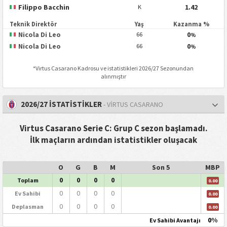
Filippo Bacchin
1.42
K
Teknik Direktör
Yaş
Kazanma %
Nicola Di Leo
0
66
%
Nicola Di Leo
0
66
%
*
Virtus Casarano
Kadrosu ve istatistikleri 2026/27 Sezonundan
alınmıştır
2026/27 İSTATİSTİKLER
- VIRTUS CASARANO
Virtus Casarano Serie C: Grup C sezon başlamadı.
İlk maçların ardından istatistikler oluşacak
O
G
B
M
Son 5
MBP
0
0
0
0
Toplam
0.00
0
0
0
0
Ev Sahibi
0.00
0
0
0
0
Deplasman
0.00
0%
Ev Sahibi Avantajı