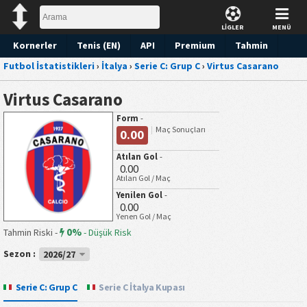
LİGLER
MENÜ
Kornerler
Tenis (EN)
API
Premium
Tahmin
Futbol İstatistikleri
›
İtalya
›
Serie C: Grup C
›
Virtus Casarano
Virtus Casarano
Form
-
Maç Sonuçları
0.00
Atılan Gol
-
0.00
Atılan Gol / Maç
Yenilen Gol
-
0.00
Yenen Gol / Maç
0%
Tahmin Riski -
-
Düşük Risk
Sezon :
2026/27
Serie C: Grup C
Serie C İtalya Kupası