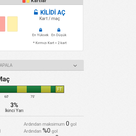
Kartlar
KİLİDİ AÇ
Kart / maç
En Yüksek
En Düşük
* Kırmızı Kart = 2 kart
HAPALA
 Maç
FT
60'
75'
3%
İkinci Yarı
0
Ardından maksimum
gol
%0
l
Ardından
gol