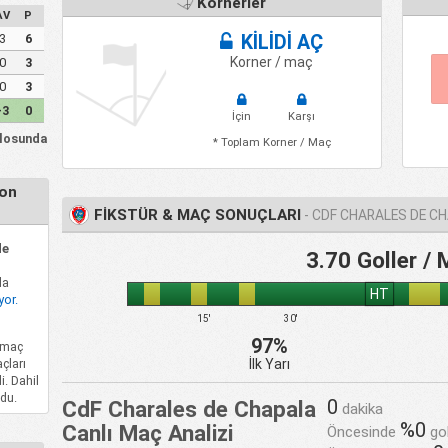
Kornerler
AV
P
3
6
KİLİDİ AÇ
Korner / maç
0
3
0
3
-3
0
İçin
Karşı
blosunda
* Toplam Korner / Maç
zon
FİKSTÜR & MAÇ SONUÇLARI
- CDF CHARALES DE C
de
3.70 Goller /
da
HT
yor.
15'
30'
97%
 maç
İlk Yarı
çları
i. Dahil
du.
0
CdF Charales de Chapala
dakika
%0
Canlı Maç Analizi
Öncesinde
go