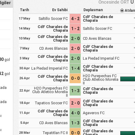
0
Öncesinde ORT
giler
Tarih
Ev Sahibi
Deplasman
Atıla
CdF Charales de
Saltillo Soccer FC
4 - 2
17 May
Chapala
CdF Charales de
1 - 2
Saltillo Soccer FC
14 May
Chapala
CdF Charales de
2 - 0
CD Aves Blancas
10 May
Chapala
CdF Charales de
CD Aves Blancas
2 - 0
7 May
Chapala
CdF Charales de
2 - 0
La Piedad Imperial FC
3 May
80
gol
Chapala
CdF Charales de
La Piedad Imperial FC
1 - 4
30 Apr
Chapala
42
gol
H2O Purepechas FC
CdF Charales de
0 - 0
26 Apr
Club Atletico Morelia
Chapala
II
kada
H2O Purepechas FC
CdF Charales de
1 - 3
22 Apr
Club Atletico Morelia
Chapala
II
CdF Charales de
kada
Tapatios Soccer FC
2 - 0
18 Apr
Chapala
CdF Charales de
4 - 0
Agaveros FC
11 Apr
Chapala
ı
CdF Charales de
CD Aves Blancas
1 - 3
5 Apr
Chapala
ı
CdF Charales de
Tepatitlan FC II
0 - 0
28 Mar
Chapala