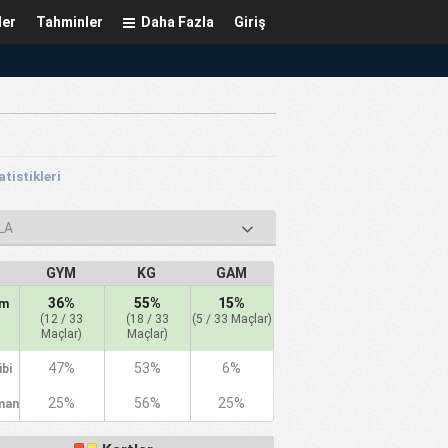
ler
Tahminler
Daha Fazla
Giriş
tistikleri
LA
GYM
KG
GAM
36%
55%
15%
am
(12 / 33
(18 / 33
(5 / 33 Maçlar)
Maçlar)
Maçlar)
47%
53%
6%
ibi
25%
56%
25%
man