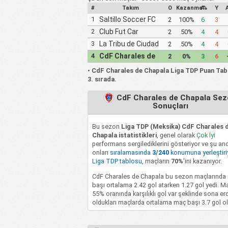
#
Takım
O
Kazanma%
A
Y
1
Saltillo Soccer FC
2
100%
6
3
2
Club Fut Car
2
50%
4
4
Cachorros de Leon
3
La Tribu de Ciudad
2
50%
4
4
Juarez FC
4
CdF Charales de
2
0%
3
6
Chapala
•
CdF Charales de Chapala Liga TDP Puan Ta
3. sırada.
CdF Charales de Chapala Se
Sonuçları
Bu sezon
Liga TDP (Meksika) CdF Charales 
Chapala istatistikleri
, genel olarak
Çok İyi
performans sergilediklerini gösteriyor ve şu an
onları
sıralamasında
3/240
konumuna yerleştiri
Liga TDP tablosu
, maçların
70%
'ini kazanıyor.
CdF Charales de Chapala bu sezon maçlarında
başı ortalama 2.42 gol atarken 1.27 gol yedi. Ma
55% oranında karşılıklı gol var şeklinde sona erd
oldukları maçlarda ortalama maç başı 3.7 gol ol