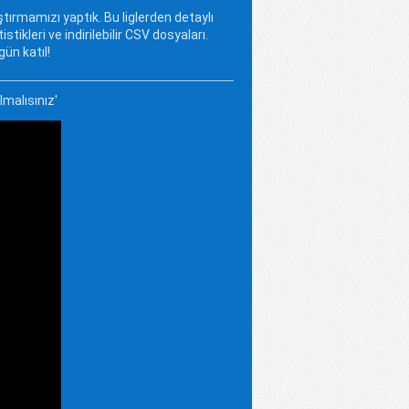
tırmamızı yaptık. Bu liglerden detaylı
istikleri ve indirilebilir CSV dosyaları.
ün katıl!
malısınız'