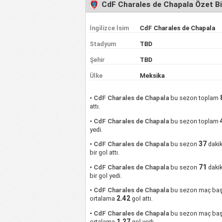
CdF Charales de Chapala Özet Bil
İngilizce İsim
CdF Charales de Chapala
Stadyum
TBD
Şehir
TBD
Ülke
Meksika
•
CdF Charales de Chapala
bu sezon toplam
attı.
•
CdF Charales de Chapala
bu sezon toplam
yedi.
37
•
CdF Charales de Chapala
bu sezon
daki
bir gol attı.
71
•
CdF Charales de Chapala
bu sezon
daki
bir gol yedi.
•
CdF Charales de Chapala
bu sezon maç baş
2.42
ortalama
gol attı.
•
CdF Charales de Chapala
bu sezon maç baş
1.27
ortalama
gol yedi.