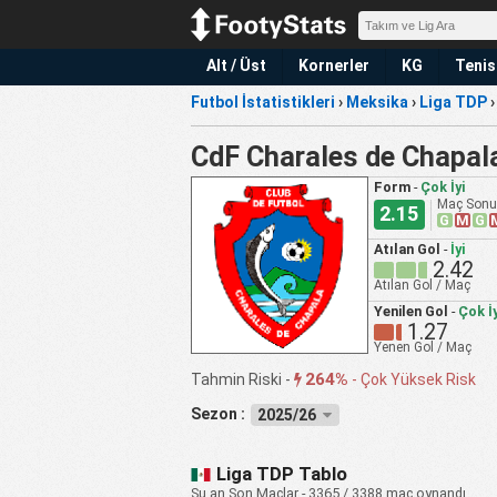
Alt / Üst
Kornerler
KG
Tenis
Futbol İstatistikleri
›
Meksika
›
Liga TDP
CdF Charales de Chapal
Form
-
Çok İyi
Maç Sonuç
2.15
G
M
G
Atılan Gol
-
İyi
2.42
Atılan Gol / Maç
Yenilen Gol
-
Çok İy
1.27
Yenen Gol / Maç
264%
Tahmin Riski -
-
Çok Yüksek Risk
Sezon :
2025/26
Liga TDP Tablo
Şu an Son Maçlar - 3365 / 3388 maç oynandı