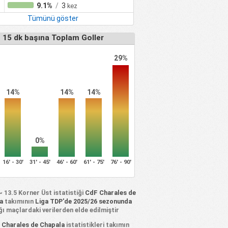
r
9.1%
/
3
kez
Tümünü göster
15 dk başına Toplam Goller
29%
14%
14%
14%
0%
16' - 30'
31' - 45'
46' - 60'
61' - 75'
76' - 90'
~ 13.5 Korner Üst istatistiği
CdF Charales de
a
takımının
Liga TDP'de 2025/26 sezonunda
ı maçlardaki verilerden elde edilmiştir
 Charales de Chapala
istatistikleri takımın