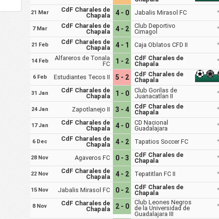
CdF Charales de
4 - 0
Jabalis Mirasol FC
21 Mar
Chapala
CdF Charales de
Club Deportivo
4 - 2
7 Mar
Chapala
Cimagol
CdF Charales de
4 - 1
Caja Oblatos CFD II
21 Feb
Chapala
Alfareros de Tonala
CdF Charales de
1 - 2
14 Feb
FC
Chapala
CdF Charales de
Estudiantes Tecos II
5 - 2
6 Feb
Chapala
CdF Charales de
Club Gorilas de
1 - 0
31 Jan
Chapala
Juanacatlan II
CdF Charales de
Zapotlanejo II
3 - 4
24 Jan
Chapala
CdF Charales de
CD Nacional
4 - 0
17 Jan
Chapala
Guadalajara
CdF Charales de
4 - 2
Tapatios Soccer FC
6 Dec
Chapala
CdF Charales de
Agaveros FC
0 - 3
28 Nov
Chapala
CdF Charales de
4 - 2
Tepatitlan FC II
22 Nov
Chapala
CdF Charales de
Jabalis Mirasol FC
0 - 2
15 Nov
Chapala
Club Leones Negros
CdF Charales de
2 - 0
8 Nov
de la Universidad de
Chapala
Guadalajara III