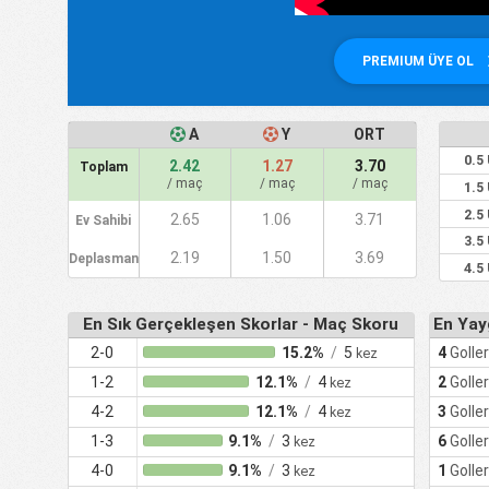
PREMIUM ÜYE OL
A
Y
ORT
0.5
2.42
1.27
3.70
Toplam
/ maç
/ maç
/ maç
1.5
2.5
2.65
1.06
3.71
Ev Sahibi
3.5
2.19
1.50
3.69
Deplasman
4.5
En Sık Gerçekleşen Skorlar - Maç Skoru
En Yay
2-0
15.2%
/
5
4
Golle
kez
1-2
12.1%
/
4
2
Golle
kez
4-2
12.1%
/
4
3
Golle
kez
1-3
9.1%
/
3
6
Golle
kez
4-0
9.1%
/
3
1
Golle
kez