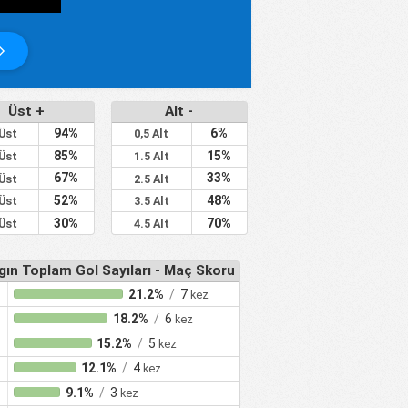
Üst +
Alt -
94%
6%
 Üst
0,5 Alt
85%
15%
 Üst
1.5 Alt
67%
33%
 Üst
2.5 Alt
52%
48%
 Üst
3.5 Alt
30%
70%
 Üst
4.5 Alt
gın Toplam Gol Sayıları - Maç Skoru
r
21.2%
/
7
kez
r
18.2%
/
6
kez
r
15.2%
/
5
kez
r
12.1%
/
4
kez
r
9.1%
/
3
kez