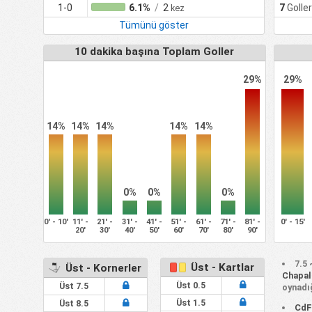
1-0
6.1%
/
2
7
Golle
kez
Tümünü göster
10 dakika başına Toplam Goller
29%
29%
14%
14%
14%
14%
14%
0%
0%
0%
0' - 10'
11' -
21' -
31' -
41' -
51' -
61' -
71' -
81' -
0' - 15'
20'
30'
40'
50'
60'
70'
80'
90'
7.5 
Üst - Kartlar
Üst - Kornerler
Chapal
Üst 0.5
Üst 7.5
oynadığ
Üst 1.5
Üst 8.5
CdF