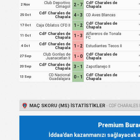
Club Deportivo
CdF Charales de
2 - 7
2 Nov
Cimagol
Chapala
CdF Charales de
4 - 3
CD Aves Blancas
25 Oct
Chapala
CdF Charales de
Caja Oblatos CFD II
1 - 2
17 Oct
Chapala
CdF Charales de
Alfareros de Tonala
1 - 3
11 Oct
Chapala
FC
CdF Charales de
1 - 2
Estudiantes Tecos II
4 Oct
Chapala
Club Gorilas de
CdF Charales de
1 - 0
27 Sep
Juanacatlan II
Chapala
CdF Charales de
3 - 1
Zapotlanejo II
20 Sep
Chapala
CD Nacional
CdF Charales de
0 - 1
13 Sep
Guadalajara
Chapala
MAÇ SKORU (MS) İSTATISTIKLER
- CDF CHARALES
Premium Bura
İddaa'dan kazanmanızı sağlayacak az