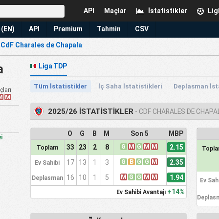
API
Maçlar
İstatistikler
Lig
 (EN)
API
Premium
Tahmin
CSV
›
CdF Charales de Chapala
a
Liga TDP
Tüm İstatistikler
İç Saha İstatistikleri
Deplasman İsta
ları
M
M
2025/26 İSTATİSTİKLER
- CDF CHARALES DE CHAPA
O
G
B
M
Son 5
MBP
i
G
M
G
M
M
2.15
33
23
2
8
Toplam
Topl
G
B
G
G
M
2.35
17
13
1
3
Ev Sahibi
M
G
G
M
M
1.94
16
10
1
5
Deplasman
Ev Sah
+14%
Ev Sahibi Avantajı
Deplas