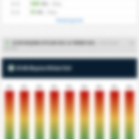
0 - 0
0%
/
0
kez
0 - 0
0%
/
0
kez
Tümünü göster
10 DK BAŞINA ATILAN GOL & YENEN GOL
- CAYELI SPOR
KULUBU
10 dk Başına Atılan Gol
0%
0%
0%
0%
0%
0%
0%
0%
0%