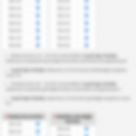
Üst 2.5
Üst 0.5
Üst 3.5
Üst 1.5
Üst 4.5
Üst 2.5
Üst 5.5
Üst 3.5
Üst 6.5
Üst 4.5
Üst 7.5
Üst 5.5
Üst 8.5
Üst 6.5
Atılan Korner 2.5 ~ 8.5 Üst istatistikleri
Cayeli Spor Kulubu
takımının maçlarda kazandığı kornerler üzerinden hesaplanmıştır.
Cayeli Spor Kulubu
takımının 4.5 üst korner kullandığı maçların
oranı %?
Görülen Kart 0.5 ~ 6.5 Üst istatistikleri
Cayeli Spor Kulubu
takımının maçlarda gördüğü kartlar üzerinden hesaplanmıştır.
Cayeli Spor Kulubu
takımının 2.5 üst kart gördüğü maçların oranı
%?
Rakip Kornerleri
Rakibin Gördüğü
Kartlar
Üst 2.5
Üst 0.5
Üst 3.5