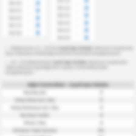
Üst 1.5
Üst 4.5
Üst 2.5
Üst 5.5
Üst 3.5
Üst 6.5
Üst 4.5
Üst 7.5
Üst 5.5
Üst 8.5
Üst 6.5
Rakip Korner 2.5 ~ 8.5 Üst
Cayeli Spor Kulubu
takımının maçlarında
karşı takımların kullandığı kornerler üzerinden hesaplanmıştır.
0.5 ~ 6.5 Rakip Kartları
Cayeli Spor Kulubu
takımının maçlarında
rakip takımların gördüğü kart sayıları istatistiklerinden
hesaplanmıştır.
Diğer İstatistikler - Cayeli Spor Kulubu
0
Maç Başı Şut
0
Kaleyi Bulan Şut / Maç
0
Kaleyi Bulmayan Şut / Maç
0
Maç Başı Fauller
0
Ofsayt / Maç
0%
Ortalama Topla Oynama