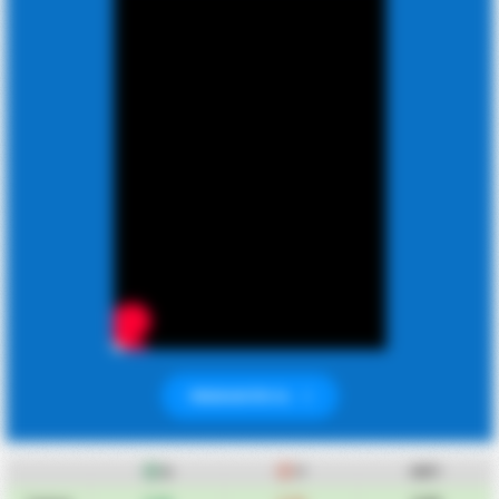
PREMIUM ÜYE OL
A
Y
ORT