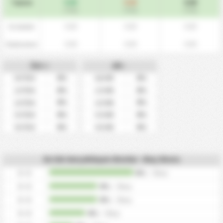
0.00
0.00
0.00
Toplam
/ maç
/ maç
/ maç
0.00
0.00
0.00
Ev Sahibi
0.00
0.00
0.00
Deplasman
Üst +
Alt -
0%
0%
0.5 Üst
0,5 Alt
0%
0%
1.5 Üst
1.5 Alt
0%
0%
2.5 Üst
2.5 Alt
0%
0%
3.5 Üst
3.5 Alt
0%
0%
4.5 Üst
4.5 Alt
En Sık Gerçekleşen Skorlar - Maç Skoru
0 - 0
0%
/
0
kez
0 - 0
0%
/
0
kez
0 - 0
0%
/
0
kez
0 - 0
0%
/
0
kez