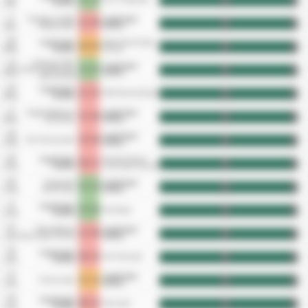
Apr
Kulubu
5
Karadeniz Ereğli
Cayeli Spor
1 - 0
HT
FT
Apr
Belediyespor
Kulubu
28
Cayeli Spor
Sebat Genclik Spor
0 - 0
HT
FT
Mar
Kulubu
Kulubu
Orduspor 1967
24
Cayeli Spor
1 - 3
Futbol Isletmeciligi
HT
FT
Mar
Kulubu
Spor Kulubu
14
Cayeli Spor
1 - 2
1926 Bulancakspor
HT
FT
Mar
Kulubu
8
Yozgat Belediyesi
Cayeli Spor
1 - 0
HT
FT
Mar
Bozokspor
Kulubu
28
Cayeli Spor
2 - 0
Yeni Amasyaspor
HT
FT
Feb
Kulubu
22
Cayeli Spor
Karabuk Idman
0 - 1
HT
FT
Feb
Kulubu
Yurdu Spor Kulubu
15
Zonguldak
Cayeli Spor
1 - 2
HT
FT
Feb
Kömürspor
Kulubu
8
Cayeli Spor
3 - 0
Düzcespor
HT
FT
Feb
Kulubu
31
Tokat Belediye
Cayeli Spor
1 - 0
HT
FT
Jan
Plevne Spor Kulubu
Kulubu
25
Cayeli Spor
0 - 2
Yeni Orduspor
HT
FT
Jan
Kulubu
17
Cayeli Spor
1 - 1
Giresunspor
HT
FT
Jan
Kulubu
10
Cayeli Spor
0 - 1
Pazarspor
HT
FT
Jan
Kulubu