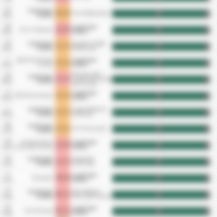
21
Cayeli Spor
0 - 0
Fatsa Belediyespor
HT
FT
Dec
Kulubu
16
Cayeli Spor
2 - 0
Artvin Hopaspor
HT
FT
Dec
Kulubu
12
Cayeli Spor
Karadeniz Ereğli
1 - 1
HT
FT
Dec
Kulubu
Belediyespor
7
Sebat Genclik Spor
Cayeli Spor
1 - 1
HT
FT
Dec
Kulubu
Kulubu
Orduspor 1967
29
Cayeli Spor
1 - 2
Futbol Isletmeciligi
HT
FT
Nov
Kulubu
Spor Kulubu
9
Cayeli Spor
1 - 1
1926 Bulancakspor
HT
FT
Nov
Kulubu
1
Cayeli Spor
Yozgat Belediyesi
1 - 1
HT
FT
Nov
Kulubu
Bozokspor
26
Cayeli Spor
1 - 1
Yeni Amasyaspor
HT
FT
Oct
Kulubu
19
Karabuk Idman
Cayeli Spor
2 - 0
HT
FT
Oct
Yurdu Spor Kulubu
Kulubu
12
Cayeli Spor
Zonguldak
1 - 2
HT
FT
Oct
Kulubu
Kömürspor
5
Cayeli Spor
4 - 0
Düzcespor
HT
FT
Oct
Kulubu
27
Cayeli Spor
Tokat Belediye
0 - 2
HT
FT
Sep
Kulubu
Plevne Spor Kulubu
21
Cayeli Spor
5 - 1
Yeni Orduspor
HT
FT
Sep
Kulubu