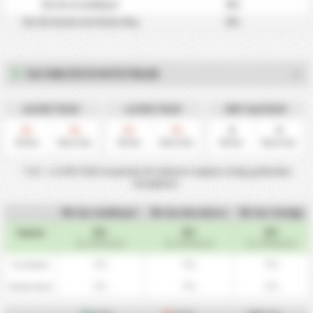
0%
KG Var & Galibiyet
0%
Her İki Yarıda Gol Atılan Maç
İLK YARI (İY) İSTATISTIKLER
0.5 ÜST İY/2Y
1.5 ÜST İY/2Y
ORT Gol İY/2Y
0
0
0
0
0
0
%
%
%
%
İlk Yarı
İkinci Yarı
İlk Yarı
İkinci Yarı
İlk Yarı
İkinci Yarı
* 0.5 - 1.5 ÜST İY/2Y maçlarda iki takımın toplam attığı gollerden
hesaplanır.
İlk Yarı Galibiyet
İlk Yarı Berabere
İlk Yarı Yenilgi
0%
0%
0%
Toplam
(0 / 30 Maçlar)
(0 / 30 Maçlar)
(0 / 30 Maçlar)
0%
0%
0%
Ev Sahibi
0%
0%
0%
Deplasman