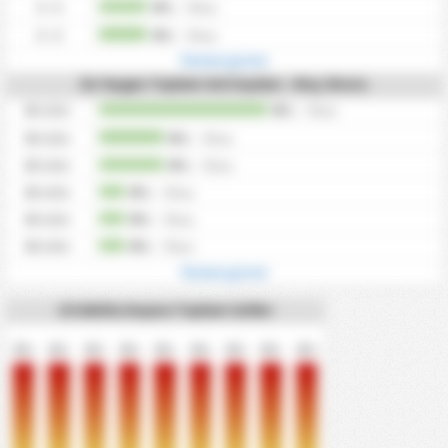
0 - 0
0%
/
0
kez
0 - 0
0%
/
0
kez
Tümünü göster
En Yaygın Toplam Gol Sayıları - Maç Skoru
0
Goller
0%
/
0
kez
0
Goller
0%
/
0
kez
0
Goller
0%
/
0
kez
0
Goller
0%
/
0
kez
0
Goller
0%
/
0
kez
0
Goller
0%
/
0
kez
Tümünü göster
10 dakika başına Toplam Goller
0%
0%
0%
0%
0%
0%
0%
0%
0%