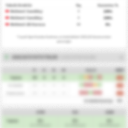
Teknik Direktör
Yaş
Kazanma %
Mehmet Sandıkçı
100
0
%
Mehmet Sandıkçı
100
0
%
Mehmet Ali Karaca
0
64
%
*
Cayeli Spor Kulubu
Kadrosu ve istatistikleri 2025/26 Sezonundan
alınmıştır
2025/26 İSTATİSTİKLER
- CAYELI SPOR KULUBU
O
G
B
M
Son 5
MBP
30
0
0
0
G
B
M
G
M
Toplam
0.80
15
0
0
0
G
M
M
B
G
Ev Sahibi
0.93
15
0
0
0
M
M
G
M
M
Deplasman
0.67
0%
Ev Sahibi Avantajı
GYM
KG
GAM
0%
0%
0%
Toplam
(0 / 30 Maçlar)
(0 / 30 Maçlar)
(0 / 30 Maçlar)