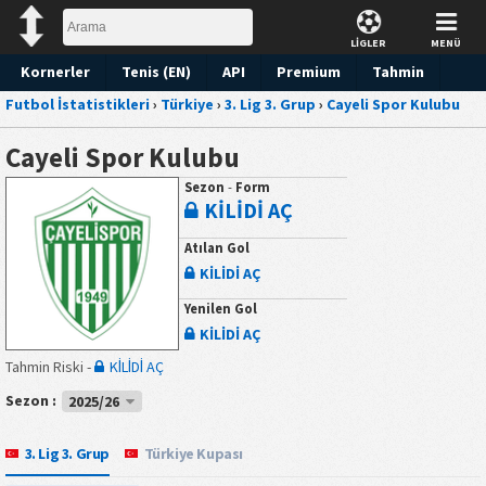
LİGLER
MENÜ
Kornerler
Tenis (EN)
API
Premium
Tahmin
Futbol İstatistikleri
›
Türkiye
›
3. Lig 3. Grup
›
Cayeli Spor Kulubu
Cayeli Spor Kulubu
Sezon
-
Form
KİLİDİ AÇ
Atılan Gol
KİLİDİ AÇ
Yenilen Gol
KİLİDİ AÇ
Tahmin Riski -
KİLİDİ AÇ
Sezon :
2025/26
3. Lig 3. Grup
Türkiye Kupası