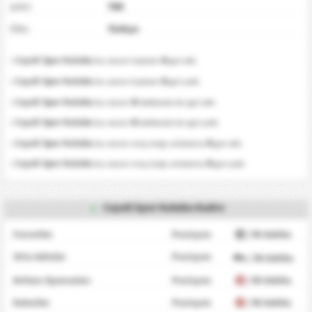
Şehir
TBD
Ülke
Türkiye
0
•
Cayeli Spor Kulubu
bu sezon toplam
gol attı.
0
•
Cayeli Spor Kulubu
bu sezon toplam
gol yedi.
0
•
Cayeli Spor Kulubu
bu sezon
dakikada bir gol attı.
0
•
Cayeli Spor Kulubu
bu sezon
dakikada bir gol yedi.
0
•
Cayeli Spor Kulubu
bu sezon maç başı ortalama
gol attı.
0
•
Cayeli Spor Kulubu
bu sezon maç başı ortalama
gol yedi.
Cayeli Spor Kulubu Kadro
Forvetler
Pozisyon
/ 90 dakika
Orta Sahalar
Pozisyon
/ 90 dakika
Defans Oyuncuları
Pozisyon
/ 90 dakika
Kaleciler
Pozisyon
/ 90 dakika