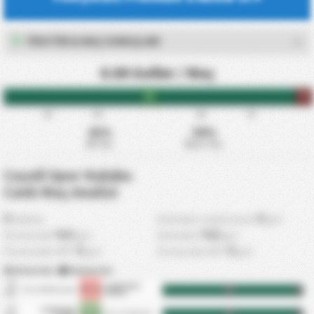
FİKSTÜR & MAÇ SONUÇLARI
0.00 Goller / Maç
HT
FT
15'
30'
60'
75'
42%
58%
İlk Yarı
İkinci Yarı
Cayeli Spor Kulubu
Canlı Maç Analizi
0
0
dakika
Ardından maksimum
gol
%0
%0
Öncesinde
gol
Ardından
gol
0
0
Öncesinde ORT
gol
Sorasında ORT
gol
Atılan Gol
|
Yenilen Gol
18
Cayeli Spor
5 - 1
Fatsa Belediyespor
HT
FT
Apr
Kulubu
12
Cayeli Spor
3 - 2
Artvin Hopaspor
HT
FT