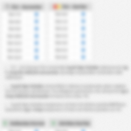
Üst - Kartlar
Üst - Kornerler
Üst 0.5
Üst 7.5
Üst 1.5
Üst 8.5
Üst 2.5
Üst 9.5
Üst 3.5
Üst 10.5
Üst 4.5
Üst 11.5
Üst 5.5
Üst 12.5
Üst 6.5
Üst 13.5
7.5 ~ 13.5 Korner Üst istatistiği
Cayeli Spor Kulubu
takımının
3. Lig
3. Grup'de 2025/26 sezonunda
oynadığı maçlardaki verilerden elde
edilmiştir
Cayeli Spor Kulubu
istatistikleri takımın maçlarında çıkan toplam
9.5 üst korner yüzdesinin ?% olduğunu gösteriyor. Bu süreçte
3. Lig 3.
Grup 2025/26 sezonunda
9.5 korer üst oranı ?%.
Cayeli Spor Kulubu maçlarının 3,5 kart üst bitme yüzdesi
%?
'Buna
karşılık
3. Lig 3. Grup
maçlarının 3.5 kart üst bitme yüzdesi ise %?.
Kullanılan Korner
Görülen Kartlar