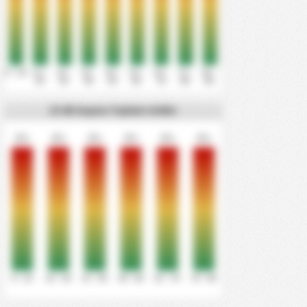
0' - 10'
11' -
21' -
31' -
41' -
51' -
61' -
71' -
81' -
20'
30'
40'
50'
60'
70'
80'
90'
15 dk başına Toplam Goller
0%
0%
0%
0%
0%
0%
0' - 15'
16' - 30'
31' - 45'
46' - 60'
61' - 75'
76' - 90'