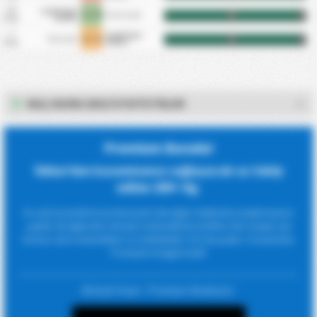
13
Cayeli Spor
2 - 0
Giresunspor
HT
FT
Sep
Kulubu
7
Cayeli Spor
1 - 1
Pazarspor
HT
FT
Sep
Kulubu
MAÇ SKORU (MS) İSTATISTIKLER
Premium Burada!
İddaa'dan kazanmanızı sağlayacak az takip
edilen 200+ lig.
En çok kazandırma potansiyeli olan ligler hakkında araştırmamızı
yaptık. Bu liglerden detaylı istatistiklerle birlikte tüm maçlar için
korner, kart istatistikleri ve indirilebilir CSV dosyaları. FootyStats
Premium'a bugün katıl!
Michael Owen : 'Premium Almalısınız'