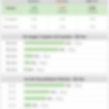
A
(İY)
Y
(İY)
ORT
(İY)
0.00
0.00
0.00
Toplam
/ Maçlar
/ Maçlar
/ Maçlar
0.00
0.00
0.00
Ev Sahibi
0.00
0.00
0.00
Deplasman
En Yaygın Toplam Gol Sayıları - İlk Yarı
0
Goller
0%
/
0
kez
0
Goller
0%
/
0
kez
0
Goller
0%
/
0
kez
0
Goller
0%
/
0
kez
0
Goller
0%
/
0
kez
En Sık Gerçekleşen Skorlar - İlk Yarı
0 - 0
0%
/
0
kez
0 - 0
0%
/
0
kez
0 - 0
0%
/
0
kez
0 - 0
0%
/
0
kez