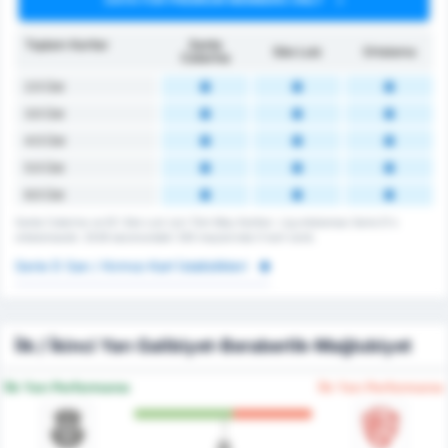
Toplam Kartlar
Santa
São Luiz
Ortalama
Catarina
2.5 Üst
3.5 Üst
4.5 Üst
5.5 Üst
6.5 Üst
Santa Catarina ve EC São Luiz için Tüm Maç Kartları. Lig ortalaması Serie D's
ortalamasıdır. 2026 sezonundaki 335 maçlarında 0 kart vardı.
Serie D Sarı / Kırmızı Kart İstatistikleri
İlk / İkinci Yarı Galibiyet-Beraberlik-Mağlubiyet
İlk Yarı Performansı
İlk Yarı Performansı