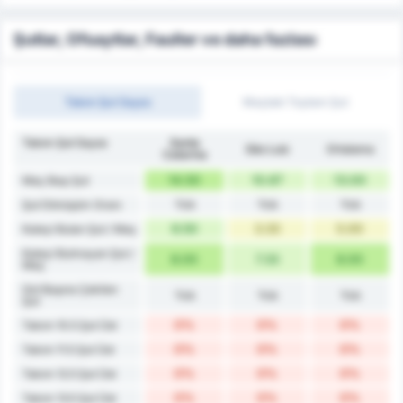
Şutlar, Ofsaytlar, Fauller ve daha fazlası
Takım Şut Sayısı
Maçtaki Toplam Şut
Takım Şut Sayısı
Santa
São Luiz
Ortalama
Catarina
14.50
10.67
13.00
Maç Başı Şut
Yok
Yok
Yok
Şut Dönüşüm Oranı
6.50
3.33
5.00
Kaleyi Bulan Şut / Maç
Kaleyi Bulmayan Şut /
8.00
7.33
8.00
Maç
Gol Başına Çekilen
Yok
Yok
Yok
Şut
0%
0%
0%
Takım 10.5 Şut Üst
0%
0%
0%
Takım 11.5 Şut Üst
0%
0%
0%
Takım 12.5 Şut Üst
0%
0%
0%
Takım 13.5 Şut Üst