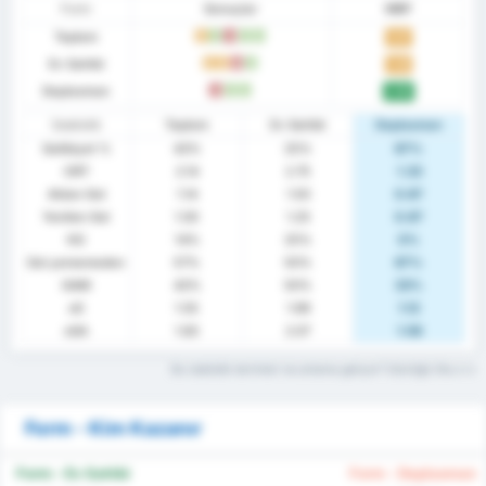
Form
Sonuçlar
MBP
Toplam
B
G
M
G
G
1.57
Ev Sahibi
B
B
M
G
1.25
Deplasman
M
G
G
2.00
İstatistik
Toplam
Ev Sahibi
Deplasman
Galibiyet %
43%
25%
67%
ORT
2.14
2.75
1.33
Atılan Gol
1.14
1.50
0.67
Yenilen Gol
1.00
1.25
0.67
KG
14%
25%
0%
Gol yememeden
57%
50%
67%
GAM
43%
50%
33%
xG
1.55
1.99
1.12
xGA
1.83
2.07
1.58
Bu istatistik terimleri ne anlama geliyor? Sözlüğü Oku
Form - Kim Kazanır
Form - Ev Sahibi
Form - Deplasman