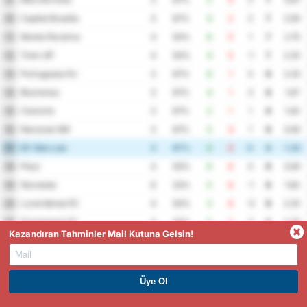
9
3
67%
2
0
2
7
0.67
Capital Brasilia
10
3
67%
4
2
2
7
2.00
Monte Roraima
11
4
50%
6
5
1
7
2.75
Trem AP
12
4
50%
4
5
-1
7
2.25
Portuguesa RJ
13
3
67%
6
1
5
6
2.33
Blumenau
14
3
67%
4
1
3
6
1.67
Cianorte
15
3
67%
2
1
1
6
1.00
Nacional AM
16
3
67%
5
4
1
6
3.00
EC São Luiz
17
3
67%
2
2
0
6
1.33
Piaui
18
4
50%
6
6
0
6
3.00
Noroeste
19
6
33%
5
6
-1
6
1.83
Luverdense EC
20
4
50%
3
6
-3
6
2.25
Fluminense EC
21
3
33%
5
2
3
5
2.33
Kazandıran Tahminler Mail Kutuna Gelsin!
Iguatu
22
3
33%
3
1
2
5
1.33
Central SC
23
3
33%
4
2
2
5
2.00
Primavera EC
24
3
33%
4
2
2
5
2.00
PREMIUM ÜYE OL. HEMEN KAZAN
Aparecidense
25
3
33%
5
3
2
5
2.67