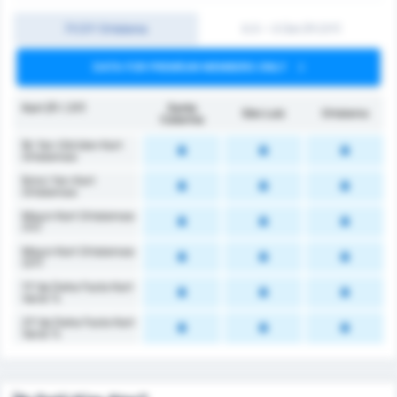
İY/2Y Ortalama
0.5 ~ 3 Üst (İY/2Y)
DATA FOR PREMIUM MEMBERS ONLY
Kart (İY / 2Y)
Santa
São Luiz
Ortalama
Catarina
İlk Yarı Görülen Kart
Ortalaması
İkinci Yarı Kart
Ortalaması
Maçın Kart Ortalaması
(1Y)
Maçın Kart Ortalaması
(2Y)
1Y'da Daha Fazla Kart
Vardı %
2Y'da Daha Fazla Kart
Vardı %