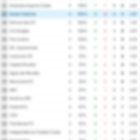
Goiatuba Esporte Clube
8
3
100%
7
1
6
9
2.67
Santa Catarina
9
3
100%
5
0
5
9
1.67
Democrata GV
10
3
100%
4
0
4
9
1.33
CS Sergipe
11
3
100%
6
2
4
9
2.67
Ferroviário
12
3
100%
7
3
4
9
3.33
SD Juazeirense
13
4
75%
7
3
4
9
2.50
Cascavel CR
14
4
75%
4
1
3
9
1.25
Capital Brasilia
15
4
75%
4
2
2
9
1.50
Aguia de Maraba
16
4
50%
9
3
6
8
3.00
Maracanã EC
17
4
50%
5
2
3
8
1.75
ABC
18
3
67%
7
1
6
7
2.67
América RN
19
4
50%
8
2
6
7
2.50
Imperatriz
20
3
67%
8
2
6
7
3.33
CSA
21
3
67%
6
1
5
7
2.33
Tombense FC
22
3
67%
6
1
5
7
2.33
Independência Futebol Clube
23
3
67%
5
1
4
7
2.00