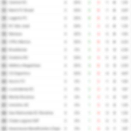
Central SC
74
4
25%
2
3
-1
4
1.25
Retrô FC Brasil
75
3
33%
5
6
-1
4
3.67
Lagarto FC
76
4
25%
8
9
-1
4
4.25
EC São José
77
3
33%
1
3
-2
4
1.33
Manaus
78
4
25%
2
4
-2
4
1.50
CFRJ Marica
79
4
25%
5
8
-3
4
3.25
Brasiliense
80
3
0%
3
3
0
3
2.00
Oratório RC
81
3
33%
4
4
0
3
2.67
Atlético Alagoinhas
82
4
25%
4
6
-2
3
2.50
CS Esportivo
83
3
33%
5
9
-4
3
4.67
Azuriz FC
84
3
0%
1
2
-1
2
1.00
Luverdense EC
85
3
0%
2
3
-1
2
1.67
Monte Roraima
86
3
0%
2
3
-1
2
1.67
Uniclinic AC
87
3
0%
1
3
-2
2
1.33
Sao Raimundo EC Roraima
88
4
0%
1
4
-3
2
1.25
Clube Laguna SAF
89
3
0%
1
3
-2
1
1.33
Associacao Beneficente e Esportiva Catalana e Ouvidorense
90
3
0%
1
4
-3
1
1.67