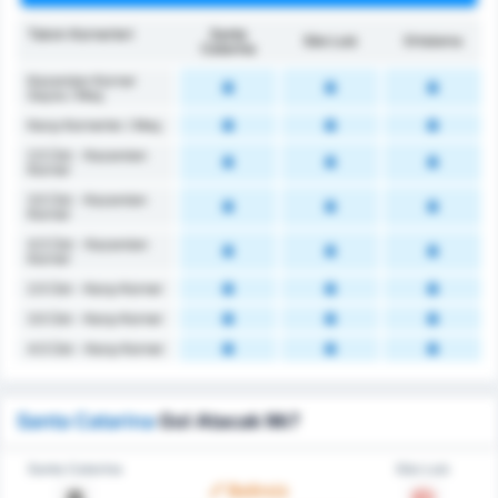
Takım Kornerleri
Santa
São Luiz
Ortalama
Catarina
Kazanılan Korner
Sayısı / Maç
Karşı Kornerler / Maç
2.5 Üst - Kazanılan
Korner
3.5 Üst - Kazanılan
Korner
4.5 Üst - Kazanılan
Korner
2.5 Üst - Karşı Korner
3.5 Üst - Karşı Korner
4.5 Üst - Karşı Korner
Santa Catarina
Gol Atacak Mı?
Santa Catarina
São Luiz
Belirsiz