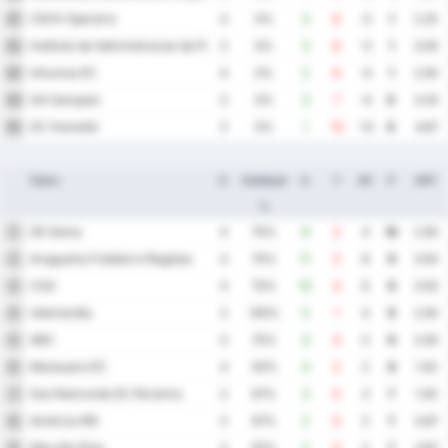
CEOV Operário
91
4
0%
3
6
-3
1
2.25
Instituto de Administracao de Projetos Educacionais FC
92
3
0%
3
6
-3
1
3.00
Inhumas EC
93
4
0%
2
6
-4
1
2.00
GA Sampaio
94
3
0%
3
7
-4
0
3.33
SC Humaitá
95
3
0%
1
13
-12
0
4.67
Takım
O
Galibiyet
A
Y
AV
P
ORT
%
SE Gama
1
4
75%
6
2
4
10
2.00
Araguaína Futebol e Regatas
2
4
75%
11
3
8
9
3.50
CSA
3
4
75%
10
4
6
9
3.50
Uberlandia
4
3
100%
5
1
4
9
2.00
ABC
5
4
75%
4
4
0
9
2.00
Manauara EC
6
4
50%
4
2
2
8
1.50
Sao Raimundo EC Roraima
7
3
67%
3
0
3
7
1.00
América RN
8
3
67%
2
0
2
7
0.67
Marcílio Dias