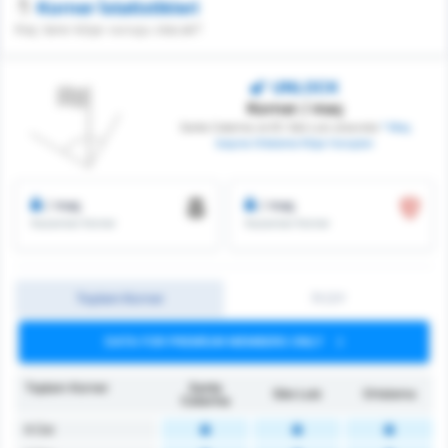
Korner İstatistikleri
Kaç tane köşe vuruşu olacak?
UNLOCK
Korner / maç
Santa Catarina ve EC São Luiz arasında
* Maç
başına Ortalama Köşe Vuruşları
/ maç
/ maç
Kazanılan Korner
Kazanılan Korner
Toplam Korner
İY/2Y
DATA FOR PREMIUM MEMBERS ONLY
Toplam Korner
Santa
São Luiz
Ortalama
Catarina
6 Üst