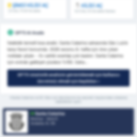
ŞİMDİ KİLİDİ AÇ
KİLİDİ AÇ
1.5 Üst, İY/2H & daha
8.5 Üst, 9.5 & daha fazlası
fazlası
GPT5 AI Analiz
İstatistik temelli kısa analiz: Santa Catarina sahasında São Luiz’e
karşı favori konumda. 2026 sezonu 8. hafta için öne çıkan
noktalar şöyle: - Ev sahibi avantajı çok baskın: Santa Catarina
için evinde galibiyet yüzdesi %100. Saha...
GPT5 istatistik analizini görüntülemek için kullanıcı
(ücretsiz) olmak için kaydolun »
*Santa Catarina ve EC São Luiz takımlarının bu sezonki maçlarından ortalama
istatistikleri içerir
Santa Catarina
Brezilya - Serie D
Sıralama.
5
/ 95