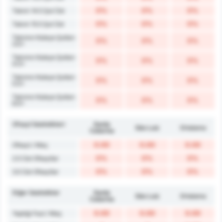
0%
0%
0%
Takım 14.5 Şut Üst
0%
0%
0%
Takım 15.5 Şut Üst
Takımın Kaleye Şutları
0%
0%
0%
3.5+
Takımın Kaleye Şutları
0%
0%
0%
4.5+
Takımın Kaleye Şutları
0%
0%
0%
5.5+
Takımın Kaleye Şutları
0%
0%
0%
6.5+
Ofsayt İstatistikleri
Santa
São Luiz
Ortalama
Catarina
0.00
0.00
0.00
Ofsayt / Maç
0%
0%
0%
2.5 Üst Ofsaytlar
0%
0%
0%
3.5 Üst Ofsaytlar
Diğer İstatistikler
Santa
São Luiz
Ortalama
Catarina
0.00
0.00
0.00
Yaptığı Faul / Maç