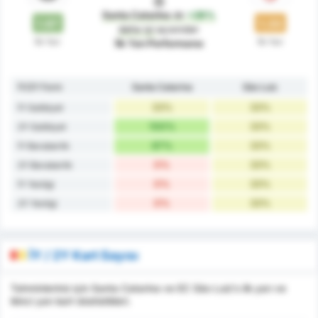
Santa Catarina
dır
+26%
1.67
1.33
daha iyi
açısından
İlk Yarı
İlk Yarı
İlk Yarı Performansı
İY/2Y Form
Santa Catarina
São Luiz
33%
33%
İY Galibiyet
100%
33%
2Y Galibiyet
67%
33%
İY Beraberlik
0%
33%
2Y Beraberlik
0%
33%
İY Yenilgi
0%
33%
2Y Yenilgi
İY / 2Y Kart Sayısı
Tahminleriniz için Santa Catarina ve EC São Luiz's ilk yarı ve
ikinci yarı kart istatistikleri.