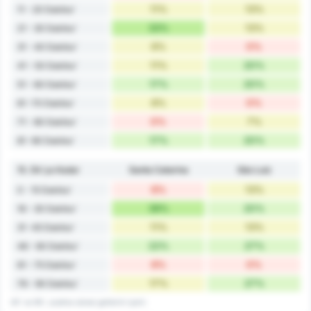
11%
13%
11 - 20 Dakika'
33%
13%
21 - 30 Dakika'
6%
0%
31 - 40 Dakika'
11%
20%
41 - 50 Dakika'
17%
20%
51 - 60 Dakika'
6%
0%
61 -70 Dakika'
0%
7%
71 - 80 Dakika'
17%
20%
81 -90 Dakika'
15. Dk'ya Kadar
Santa Catarina
São Luiz
6%
13%
0 - 15 Dakika'
39%
20%
16 - 30 Dakika'
11%
13%
31 -45 Dakika'
22%
27%
46 - 60 Dakika'
6%
0%
61 - 75 Dakika'
17%
27%
76 - 90 Dakika'
45' ve 90', uzatma süresi gollerini içerir.