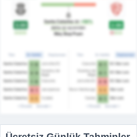
Santa Catarina
dır
+50%
3.00
2.00
daha iyi
açısından
G
G
G
M
G
G
Maç Başı Puan
Tüm
Ev Sahibi
Deplasman
Tüm
Ev Sahibi
Deplasman
Santa Catarina
Joinville EC
Cianorte
EC São Luiz
1 - 0
0 - 1
Guarany de
Guarany de
Santa Catarina
EC São Luiz
3 - 0
0 - 1
Bagé
Bagé
Santa Catarina
Cianorte
Joinville EC
EC São Luiz
1 - 0
2 - 0
Santa Catarina
Jacuipense
Novo Hamburgo
São Luiz
0 - 1
1 - 1
Santa Catarina
Cuiabá
Caxias
São Luiz
1 - 1
0 - 1
Önceki
Sonraki
Önceki
Sonraki
Ücretsiz Günlük Tahminler