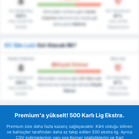
Gol Attığı Maç
Gol Yenmeyen
Elimizdeki verilere göre
Santa
100%
67%
Catarina
takımının bu maçta gol
maç içinde (Ev
maç içinde
atma şansı
Belirsiz
Sahibi)
(Deplasman)
EC São Luiz
Gol Atacak Mı?
Santa Catarina
São Luiz
Düşük İhtimal
Gol Yenmeyen
Gol Attığı Maç
Elimizdeki verilere göre
EC São Luiz
100%
67%
takımının bu maçta gol atması
Düşük
maç içinde (Ev
maç içinde
İhtimal
Sahibi)
(Deplasman)
Premium'a yükselt! 500 Karlı Lig Ekstra.
Premium size daha fazla kazanç sağlayacaktır. Kârlı olduğu bilinen
ve bahisçiler tarafından daha az takip edilen 500 ekstra lig. Ayrıca
CSV indirmelerinin yanı sıra Korner istatistiklerini ve Kart