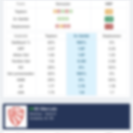
Form
Sonuçlar
MBP
Toplam
B
M
G
M
G
1.43
Ev Sahibi
G
G
G
3.00
Deplasman
M
B
M
M
0.25
İstatistik
Toplam
Ev Sahibi
Deplasman
Galibiyet %
43%
100%
0%
ORT
2.57
1.67
3.25
Atılan Gol
1.43
1.67
1.25
Yenilen Gol
1.14
0.00
2.00
KG
29%
0%
50%
Gol yememeden
43%
100%
0%
GAM
29%
0%
50%
xG
1.77
1.75
1.78
xGA
1.73
1.8
1.7
EC São Luiz
Brezilya - Serie D
Sıralama.
4
/ 95