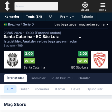
LİGLER
MENÜ
Kornerler
Tenis (EN)
API
Premium
Tahmin
/
Serie D
baş başa geçen maçlardan sonra
Brezilya
23/05 2026 - 19:00 (Europe/London)
Santa Catarina - EC São Luiz
İstatistikler, Analizler ve baş başa geçen maçlar
Stadyum -
TBD
3.00
2.00
W
W
W
W
Santa Catarina
EC São Luiz
İstatistikler
Tahminler
Puan Durumu
Oranlar
Tüm
Goller
Kornerler
Kartlar
Devre
Oyuncular
Maç Skoru