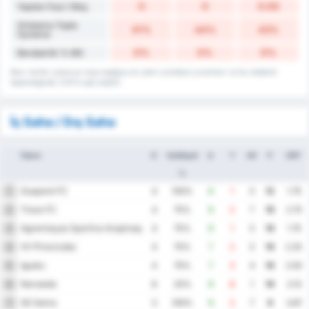
0
0
0.00
Yapılan Faul / Maç
Ortalama Topla
41%
44%
43%
Oynama
0%
0%
0%
Beraberlik % MS
Bazı veriler yukarıya veya aşağıya en yakın yüzdeye yuvarlanır ve bu nedenle
toplandığında %101'e eşit olabilir.
İç Saha / Dış Saha
Takım
O
Galibiyet
A
Y
AV
P
ORT
%
Guaporé FC
1
4
100%
6
1
5
12
1.75
Treze FC
2
4
75%
9
2
7
10
2.75
Agremiaçao Sportiva Arapiraquense
3
4
75%
6
1
5
10
1.75
XV Piracicaba
4
4
75%
7
2
5
10
2.25
Iguatu
5
4
75%
7
3
4
10
2.50
Noroeste
6
8
25%
9
8
1
10
2.13
SE Gama
7
3
100%
9
2
7
9
3.67