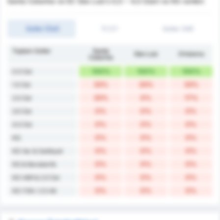
Santa Catarina ve EC São Luiz's 0,5 ~ 4,5 Üzeri ve KG verileri.
Goller (Üst)
İY/2Y
Goller (Alt)
Toplam Goller
Santa
São Luiz
Ortalama
Catarina
100%
100%
100%
0.5 Üst
33%
33%
33%
1.5 Üst
33%
0%
17%
2.5 Üst
0%
0%
0%
3.5 Üst
0%
0%
0%
4.5 Üst
0%
0%
0%
KG
0%
0%
0%
KG Var & Galibiyet
0%
0%
0%
KG & Beraberlik
0%
0%
0%
KG VAR & 2.5 Üst
0%
0%
0%
KG YOK / 2.5 Alt