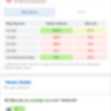
EC São Luiz (Deplasman)
Maç Skoru
İY/2Y
Maç Başı Gol
Santa Catarina
São Luiz
100%
67%
0.5 Üst
33%
0%
1.5 Üst
33%
0%
2.5 Üst
0%
0%
3.5 Üst
0%
33%
Gol Atılamayan Maç
* İstatistikler Santa Catarina's evindeki skor rekoru ve EC São Luiz's deplasman
fikstürlerindeki verileri.
Yenen Goller
Kim gol yiyecek?
EC São Luiz
dır
avantajlı
açısından
Yenen Gol
0