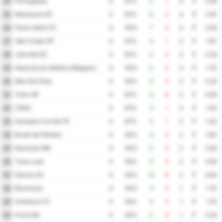
Portuguesa
24
3
67%
5
1
4
7
2.00
Manauara EC
25
3
67%
6
2
4
7
2.67
Porto Velho FC
26
4
50%
7
3
4
7
2.50
Velo Clube SP
27
3
67%
4
1
3
7
1.67
Joinville EC
28
3
67%
5
2
3
7
2.33
Associacao Atletica Maguary
29
4
50%
5
2
3
7
1.75
Marcílio Dias
30
4
50%
6
3
3
7
2.25
Trem AP
31
3
67%
9
6
3
7
5.00
CRAC
32
3
67%
3
1
2
7
1.33
Sampaio Corrêa FE
33
3
67%
3
1
2
7
1.33
Brasil de Pelotas
34
4
50%
4
2
2
7
1.50
Nacional AM
35
4
50%
5
3
2
7
2.00
Tuna Luso
36
4
50%
6
4
2
7
2.50
Galvez EC
37
4
50%
10
8
2
7
4.50
Blumenau
38
4
50%
4
3
1
7
1.75
Ivinhema FC
39
4
50%
4
3
1
7
1.75
Porto BA
40
4
50%
5
4
1
7
2.25