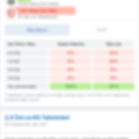
Santa Catarina (Ev Sahibi)
0.67 Yenen Gol / Maç
EC São Luiz (Deplasman)
Maç Skoru
İY/2Y
Gol Yeme / Maç
Santa Catarina
São Luiz
0%
33%
0.5 Üst
0%
33%
1.5 Üst
0%
0%
2.5 Üst
0%
0%
3.5 Üst
100%
67%
Gol yememeden
* İstatistikler Santa Catarina's evindeki yenilgi rekoru ve EC São Luiz's deplasman
fikstürlerindeki verileri.
2,5 Üst ve KG Tahminleri
Bu maçta kaç gol var?