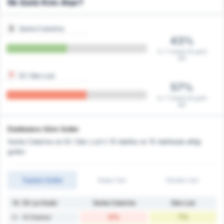
İlk Golü Kim Atar?
Santa Catarina
43%
3 / 7 maçta ilk golü
attı
EC São Luiz
57%
4 / 7 maçta ilk golü
attı
Dakikalara Göre Goller
Santa Catarina ve EC São Luiz's 10 dakika ve 15 dakikada attığı
goller.
Toplam Goller
Atılan Gol
Yenilen Gol
10. Dk'ya Kadar
Santa Catarina
São Luiz
0%
7%
0 - 10 Dakika'