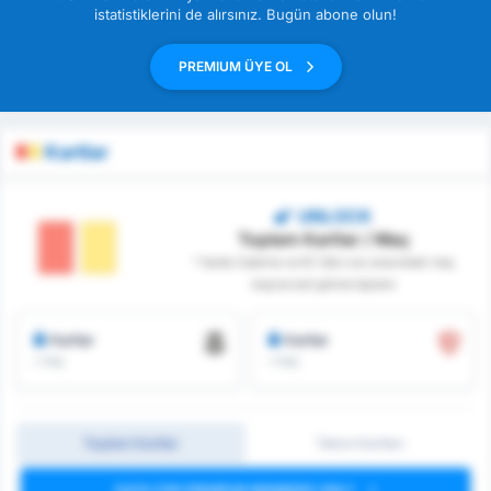
istatistiklerini de alırsınız. Bugün abone olun!
PREMIUM ÜYE OL
Kartlar
UNLOCK
Toplam Kartlar / Maç
* Santa Catarina ve EC São Luiz arasındaki maç
başına kart görme toplamı
Kartlar
Kartlar
/ maç
/ maç
Toplam Kartlar
Takım Kartları
DATA FOR PREMIUM MEMBERS ONLY