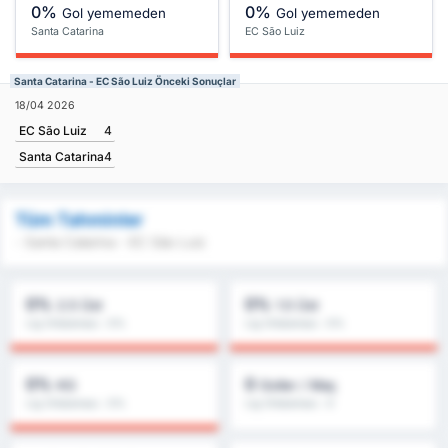
0%
0%
Gol yememeden
Gol yememeden
Santa Catarina
EC São Luiz
Santa Catarina - EC São Luiz Önceki Sonuçlar
18/04 2026
EC São Luiz
4
Santa Catarina
4
Tüm Tahminler
- Santa Catarina - EC São Luiz
0%
0%
2.5 Üst
1.5 Üst
Lig Ortalaması : 0%
Lig Ortalaması : 0%
0%
0
KG
Goller / Maç
Lig Ortalaması : 0%
Lig Ortalaması : 0