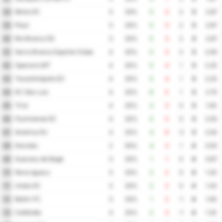
Mixto EC
58
3
33%
5
3
2
5
2.67
Piaui
59
3
33%
5
3
2
5
2.67
Rio Branco ES
60
3
33%
5
3
2
5
2.67
Serra Branca Esporte Clube
61
4
25%
5
3
2
5
2.00
Operario MT
62
4
25%
5
4
1
5
2.25
Tocantinópolis EC
63
4
25%
5
4
1
5
2.25
EC São Luiz
64
4
25%
6
5
1
5
2.75
Tirol
65
4
25%
3
3
0
5
1.50
Fluminense EC
66
4
25%
5
5
0
5
2.50
América RJ
67
4
25%
4
6
-2
5
2.50
Decisão
68
2
50%
4
3
1
4
3.50
Guarany de Bagé
69
3
33%
1
1
0
4
0.67
Nova Iguacu
70
3
33%
2
2
0
4
1.33
União EC
71
3
33%
2
2
0
4
1.33
Betim FC
72
3
33%
1
2
-1
4
1.00
Ceilândia
73
4
25%
2
3
-1
4
1.25