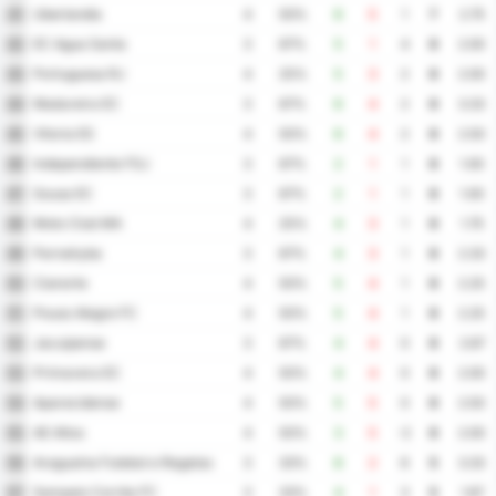
Uberlandia
41
4
50%
6
5
1
7
2.75
EC Agua Santa
42
3
67%
5
1
4
6
2.00
Portuguesa RJ
43
4
25%
5
3
2
6
2.00
Madureira EC
44
3
67%
6
4
2
6
3.33
Vitoria ES
45
4
50%
6
4
2
6
2.50
Independiente FSJ
46
3
67%
2
1
1
6
1.00
Sousa EC
47
3
67%
2
1
1
6
1.00
Moto Club MA
48
4
25%
4
3
1
6
1.75
Parnahyba
49
3
67%
4
3
1
6
2.33
Cianorte
50
4
50%
5
4
1
6
2.25
Pouso Alegre FC
51
4
50%
5
4
1
6
2.25
Jacuipense
52
3
67%
4
4
0
6
2.67
Primavera EC
53
4
50%
4
4
0
6
2.00
Aparecidense
54
4
50%
5
5
0
6
2.50
AE Altos
55
4
50%
3
5
-2
6
2.00
Araguaína Futebol e Regatas
56
3
33%
8
2
6
5
3.33
Sampaio Corrêa FC
57
3
33%
4
1
3
5
1.67