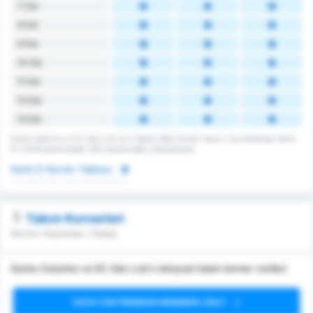
7 Üst
8 Üst
9 Üst
10 Üst
11 Üst
12 Üst
13 Üst
Santa Catarina ve EC São Luiz için Toplam Maç Korner Sayısı. Lig ortalaması Serie
D's 2026 sezonundaki 335 maçlarındaki ortalamasıdır.
Serie D Korner Tablosu
Takım Kornerleri
Korner Kazanılan / Rakip
Santa Catarina ve EC São Luiz's bireysel takım korner verileri.
DATA FOR PREMIUM MEMBERS ONLY