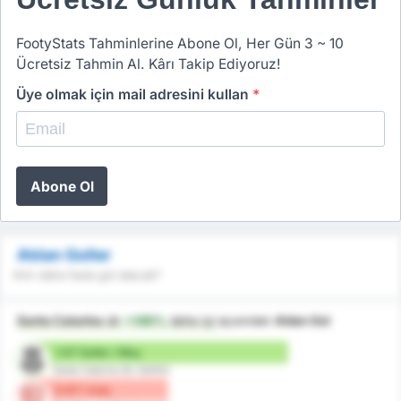
FootyStats Tahminlerine Abone Ol, Her Gün 3 ~ 10
Ücretsiz Tahmin Al. Kârı Takip Ediyoruz!
Üye olmak için mail adresini kullan
*
Abone Ol
Atılan Goller
Kim daha fazla gol atacak?
Santa Catarina
dır
+149%
daha iyi
açısından
Atılan Gol
1.67 Goller / Maç
Santa Catarina (Ev Sahibi)
0.67 / maç