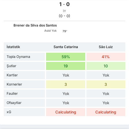
1
-
0
İY
(0 - 0)
Brener da Silva dos Santos
Asist Yok
79'
İstatistik
Santa Catarina
São Luiz
Topla Oynama
59%
41%
Şutlar
19
10
Kartlar
Yok
Yok
Kornerler
3
3
Fauller
Yok
Yok
Ofsaytlar
Yok
Yok
xG
Calculating
Calculating