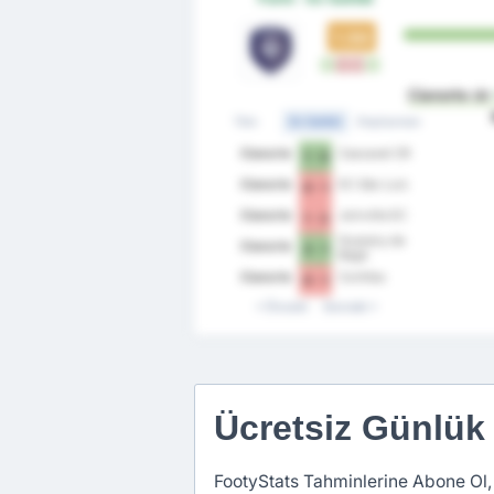
1.50
G
M
M
G
Cianorte
dı
Tüm
Ev Sahibi
Deplasman
Cianorte
Cascavel CR
1 - 0
Cianorte
EC São Luiz
0 - 1
Cianorte
Joinville EC
1 - 2
Guarany de
Cianorte
3 - 1
Bagé
Cianorte
Coritiba
0 - 1
Önceki
Sonraki
Ücretsiz Günlük
FootyStats Tahminlerine Abone Ol,