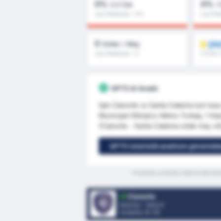
0%
0%
2.5 Üst
1
Lig Ortalaması : 0%
Lig Ort
0
ŞİM
Goller / Maç
Lig Ortalaması : 0
1.5 Üst,
fazlası
GPT5 AI Analiz
İşte Cianorte vs Santa Catarina için kıs
Municipal Olímpico Albino Turbay, 1 Hazi
(Cianorte - Santa Catarina ortak maç xG
GPT5 istatistik analizini görüntüle
*Cianorte ve Santa Catarina takımları
Cianorte
Brezilya - Serie D
Sıralama.
4
/ 95