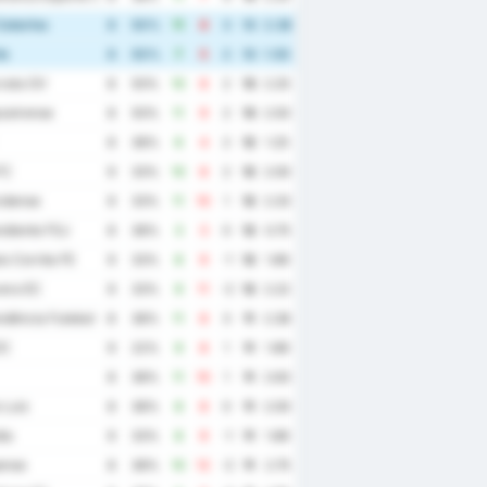
atarina
8
50%
11
8
3
13
2.38
te
8
50%
7
5
2
13
1.50
ata GV
8
50%
10
8
2
13
2.25
zeirense
8
50%
11
9
2
13
2.50
8
38%
6
4
2
12
1.25
FC
9
33%
10
8
2
12
2.00
idense
9
33%
11
10
1
12
2.33
ndiente FSJ
8
38%
3
3
0
12
0.75
o Corrêa FE
9
33%
8
9
-1
12
1.89
era EC
9
33%
9
11
-2
12
2.22
dência Futebol Clube
8
38%
11
8
3
11
2.38
EC
9
22%
9
8
1
11
1.89
8
38%
11
10
1
11
2.63
 Luiz
8
38%
8
8
0
11
2.00
ia
9
33%
8
9
-1
11
1.89
ense
8
38%
10
12
-2
11
2.75