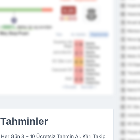
Imperat
68
0.25
Associa
69
M
B
M
M
Brasil 
70
r
+500%
daha iyi
açısından
Manau
71
Maç Başı Puan
Tüm
Ev Sahibi
Deplasman
Nova I
72
Guarany de
Santa
1 - 0
Bagé
União 
Catarina
73
Joinville EC
Santa
2 - 1
Moto C
74
Catarina
EC São Luiz
Santa
4 - 4
CS Esp
75
Catarina
Cascavel CR
Santa
1 - 0
Tocanti
76
Catarina
Avaí
Santa
3 - 0
Améric
77
Catarina
Önceki
Sonraki
Retrô F
78
Madure
79
EC São
80
Uniclin
81
 Tahminler
AE Alto
82
Pouso 
83
 Her Gün 3 ~ 10 Ücretsiz Tahmin Al. Kârı Takip