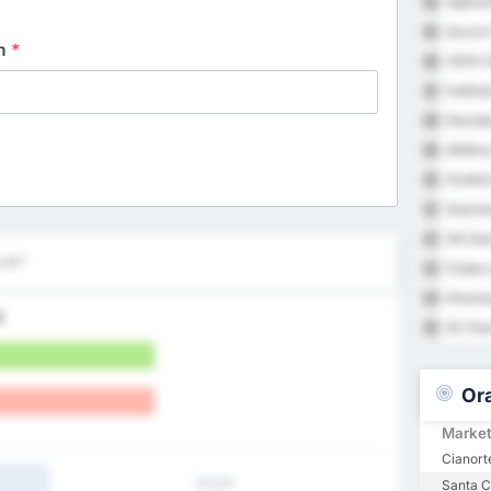
Operar
84
Azuriz
85
an
*
CEOV O
86
Institu
87
Decisã
88
Atlétic
89
Oratór
90
Guaran
91
GA Sam
92
cak?
Clube 
93
Inhuma
94
l
SC Hum
95
Or
Marke
Cianort
İY/2Y
Santa C