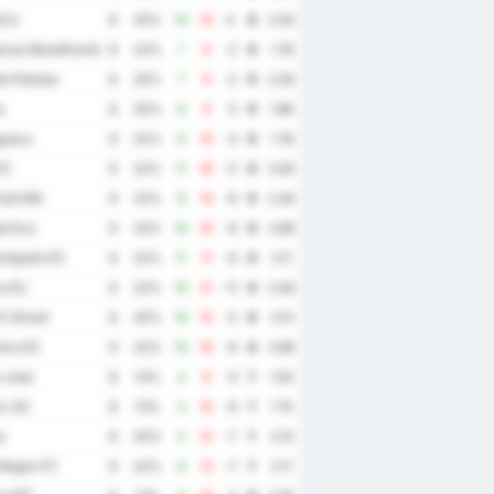
riz
8
25%
10
10
0
9
2.50
cao Beneficente e Esportiva Catalana e Ouvidorense
9
22%
7
9
-2
9
1.78
de Pelotas
8
25%
7
9
-2
9
2.00
s
8
25%
6
9
-3
9
1.88
guacu
9
22%
6
10
-4
9
1.78
EC
9
22%
11
16
-5
9
3.00
lub MA
9
22%
8
14
-6
9
2.44
ortivo
9
22%
10
16
-6
9
2.89
nópolis EC
9
22%
11
17
-6
9
3.11
a RJ
9
22%
10
21
-11
9
3.44
C Brasil
8
25%
10
15
-5
8
3.13
ira EC
9
22%
10
16
-6
8
2.89
 José
8
13%
4
8
-4
7
1.50
ic AC
8
13%
4
10
-6
7
1.75
s
8
25%
5
12
-7
7
2.13
Alegre FC
9
22%
6
13
-7
7
2.11