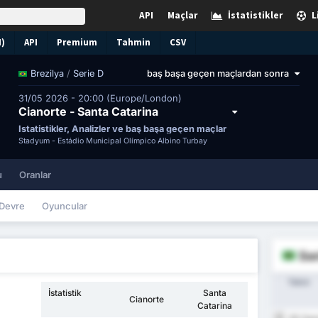
API
Maçlar
İstatistikler
L
N)
API
Premium
Tahmin
CSV
/
Serie D
baş başa geçen maçlardan sonra
Brezilya
31/05 2026 - 20:00 (Europe/London)
Cianorte - Santa Catarina
İstatistikler, Analizler ve baş başa geçen maçlar
Stadyum -
Estádio Municipal Olímpico Albino Turbay
u
Oranlar
Devre
Oyuncular
Ser
Takım
İstatistik
Santa
Cianorte
Catarina