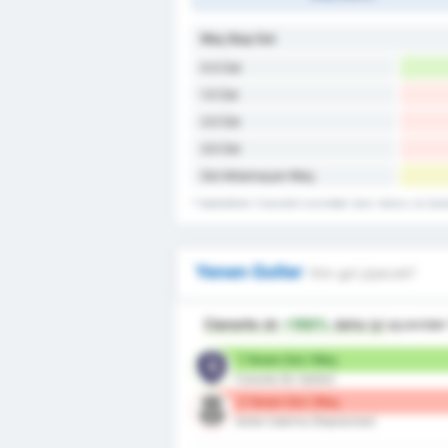
Maç Başı Gol
0.5 Üst
1.5 Üst
2.5 Üst
3.5 Üst
Gol Atılamayan Maç
* İstatistikler Cianorte's evindeki skor rekoru ve San
Yenen Goller
Kim gol yiyecek?
Cianorte
dır
+100%
daha iyi
açısında
1 Yenen Gol / Maç
Cianorte (Ev Sahibi)
2 Yenen Gol / Maç
Santa Catarina (Deplasman)