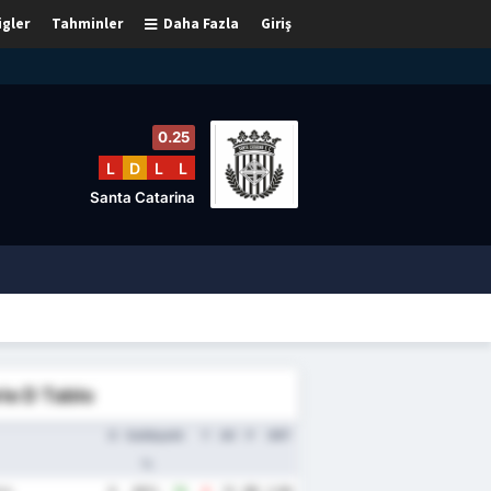
igler
Tahminler
Daha Fazla
Giriş
0.25
L
D
L
L
Santa Catarina
ie D Tablo
O
Galibiyet
A
Y
AV
P
ORT
%