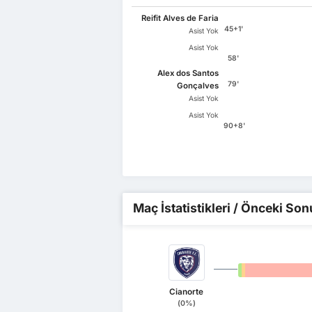
Reifit Alves de Faria
45+1'
Asist Yok
Asist Yok
58'
Alex dos Santos
79'
Gonçalves
Asist Yok
Asist Yok
90+8'
Maç İstatistikleri / Önceki Son
0%
0%
Cianorte
(0%)