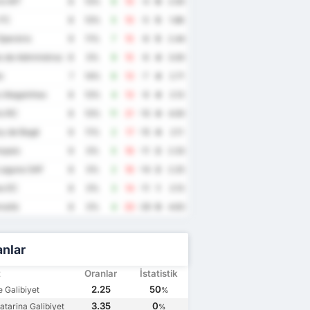
io MT
8
13%
6
10
-4
6
2.00
 FC
8
13%
5
10
-5
5
1.88
perário
9
11%
7
15
-8
5
2.44
to de Administracao de Projetos Educacionais FC
8
0%
9
15
-6
4
3.00
o
7
14%
6
13
-7
4
2.71
o Alagoinhas
8
13%
4
13
-9
4
2.13
io RC
8
13%
11
21
-10
4
4.00
y de Bagé
9
11%
2
17
-15
4
2.11
paio
9
0%
5
16
-11
2
2.33
Laguna SAF
8
0%
2
16
-14
2
2.25
s EC
8
0%
3
14
-11
1
2.13
aitá
8
0%
4
33
-29
0
4.63
anlar
t
Oranlar
İstatistik
2.25
50
e Galibiyet
%
3.35
0
atarina Galibiyet
%