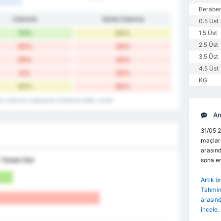
Beraber
Cianorte
Santa Catarina
0.5 Üst
75%
50%
1.5 Üst
2.5 Üst
25%
25%
3.5 Üst
25%
25%
4.5 Üst
0%
25%
KG
25%
50%
ta Catarina's deplasman fikstürlerindeki verileri.
An
31/05 2
maçlard
arasın
n
Yenen Gol
sona er
Artık 
Tahminl
arasınd
incele.