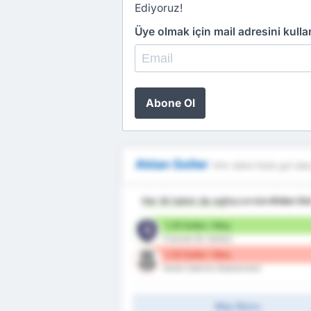
Ediyoruz!
Üye olmak için mail adresini kull
Abone Ol
Atılan Goller
Kim daha fazla gol ata
Her iki takım da eşit
açısından
Atılan Go
1.25 Goller / Maç
Cianorte (Ev Sahibi)
1.25 Goller / Maç
Santa Catarina (Deplasman)
Maç Skoru