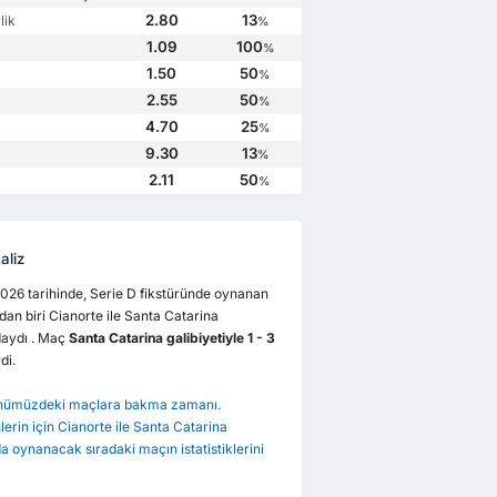
2.80
13
lik
%
1.09
100
%
1.50
50
%
2.55
50
%
4.70
25
%
9.30
13
%
2.11
50
%
aliz
026 tarihinde, Serie D fikstüründe oynanan
an biri Cianorte ile Santa Catarina
daydı . Maç
Santa Catarina galibiyetiyle 1 - 3
di.
önümüzdeki maçlara bakma zamanı.
erin için Cianorte ile Santa Catarina
a oynanacak sıradaki maçın istatistiklerini