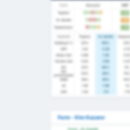
Form
Sonuçlar
MBP
Toplam
1.63
G
G
M
G
B
Ev Sahibi
1.50
G
M
M
G
Deplasman
1.75
M
G
G
B
İstatistik
Toplam
Ev Sahibi
Depla
Galibiyet %
50%
50%
50
ORT
1.50
2.25
0.7
Atılan Gol
0.88
1.25
0.5
Yenilen Gol
0.63
1.00
0.2
KG
25%
50%
0%
Gol
50%
25%
75
yememeden
GAM
38%
25%
50
xG
1.49
1.38
1.6
xGA
1.44
1.11
1.7
Form - Kim Kazanır
Form - Ev Sahibi