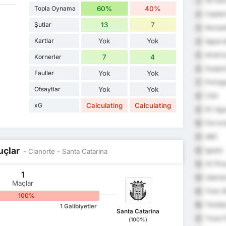
SE Ga
1
Topla Oynama
60%
40%
Capital 
2
Şutlar
13
7
Noroes
3
Kartlar
Yok
Yok
Aguia 
4
Améric
5
Kornerler
7
4
Guapor
6
Fauller
Yok
Yok
Portug
7
Ofsaytlar
Yok
Yok
CSA
8
xG
Calculating
Calculating
EC Agu
9
Ferrovi
10
ABC
11
uçlar
Iguatu
12
- Cianorte - Santa Catarina
XV Pir
13
1
Uberla
14
Maçlar
Trem 
15
100%
Tomben
16
1 Galibiyetler
Santa Catarina
Treze 
17
(100%)