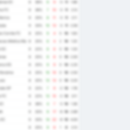
ense EC
8
38%
6
9
-3
11
1.88
ma FC
8
38%
7
10
-3
11
2.13
arica
9
33%
8
11
-3
11
2.11
yba
9
33%
10
13
-3
11
2.56
o Corrêa FC
8
25%
9
4
5
10
1.63
cao Atletica Maguary
8
25%
6
4
2
10
1.25
l SC
9
22%
6
6
0
10
1.33
ense
8
25%
8
8
0
10
2.00
anco ES
8
25%
9
9
0
10
2.25
Roraima
8
25%
10
10
0
10
2.50
uso
8
25%
13
13
0
10
3.25
ube SP
9
22%
7
9
-2
10
1.78
o FC
9
22%
13
15
-2
10
3.11
EC
8
38%
4
7
-3
10
1.38
BA
9
33%
9
17
-8
10
2.89
 EC
9
33%
14
22
-8
10
4.00
8
25%
9
8
1
9
2.13