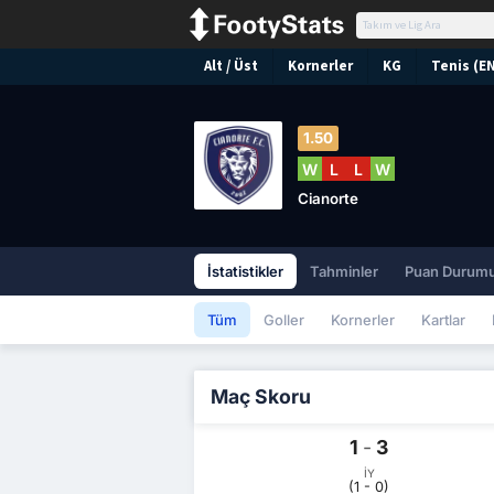
Alt / Üst
Kornerler
KG
Tenis (E
1.50
W
L
L
W
Cianorte
İstatistikler
Tahminler
Puan Durum
Tüm
Goller
Kornerler
Kartlar
Maç Skoru
1
-
3
İY
(1 - 0)