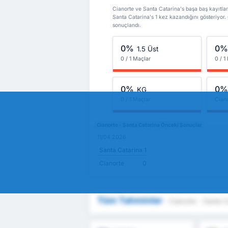
Cianorte ve Santa Catarina's başa baş kayıtları
Santa Catarina's 1 kez kazandığını gösteriyor.
sonuçlandı.
0%
0
1.5 Üst
0 / 1 Maçlar
0 / 1
0%
0
KG
0 / 1 Maçlar
Cian
Cianorte - Santa Catarina Önceki Sonuçlar
11/04 2026
Santa Catarina
1
Cianorte
0
Tüm Tahminler
- Cianorte - Santa C