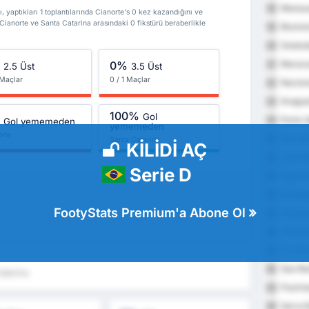
Manaua
18
, yaptıkları 1 toplantılarında Cianorte's 0 kez kazandığını ve
 Cianorte ve Santa Catarina arasındaki 0 fikstürü beraberlikle
Blume
19
Goiatub
20
%
0%
Maraca
21
2.5 Üst
3.5 Üst
 Maçlar
0 / 1 Maçlar
Nacion
22
Araguaí
23
100%
Gol
%
Porto V
24
Gol yememeden
yememeden
orte
Marcíli
25
Santa Catarina
KİLİDİ AÇ
Joinvil
26
Serie D
Agremi
27
Portug
28
FootyStats Premium'a Abone Ol
Cascav
29
Vitoria
30
CS Ser
31
Sao Ra
32
atarina
Flumin
33
Serra B
34