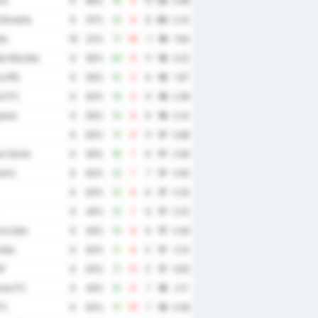
ma
8
88%
19
4
15
22
2.88
Brasilia
9
67%
14
6
8
20
2.22
te
18
22%
17
18
-1
19
1.94
de Maraba
9
56%
20
9
11
18
3.22
a RN
9
56%
12
3
9
18
1.67
é FC
8
63%
14
5
9
18
2.38
uesa
9
56%
14
6
8
18
2.22
8
63%
17
6
11
17
2.88
a Santa
9
56%
16
7
9
17
2.56
ário
8
63%
14
7
7
17
2.63
8
63%
12
6
6
17
2.25
9
44%
13
7
6
17
2.22
acicaba
9
44%
14
8
6
17
2.44
ndia
8
63%
11
6
5
17
2.13
AP
8
63%
17
12
5
17
3.63
se FC
9
44%
13
6
7
16
2.11
FC
8
63%
17
10
7
16
3.38