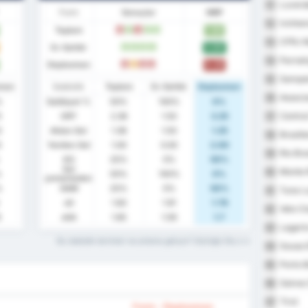
Luverd
51
Form
Sonuçlar
MBP
Ivinhe
52
Toplam
1.63
M
G
M
G
G
CFRJ M
53
Ev Sahibi
3.00
G
G
G
G
Parnah
54
Deplasman
0.25
M
B
M
M
Sampai
55
sman
İstatistik
Toplam
Ev Sahibi
Deplasman
Associa
56
%
Galibiyet %
50%
100%
0%
Centra
5
ORT
2.38
1.50
3.25
57
0
Atılan Gol
1.38
1.50
1.25
Brasili
58
5
Yenilen Gol
1.00
0.00
2.00
Rio Br
59
KG
25%
0%
50%
Gol
Monte 
60
%
50%
100%
0%
yememeden
%
GAM
25%
0%
50%
Tuna L
61
xG
1.83
1.91
1.78
Velo Cl
62
6
xGA
1.65
1.59
1.7
Lagart
63
Bu istatistik terimleri ne anlama geliyor? Sözlüğü Oku
Sousa 
64
Porto 
65
Galvez
66
Tirol
67
Form - Deplasman