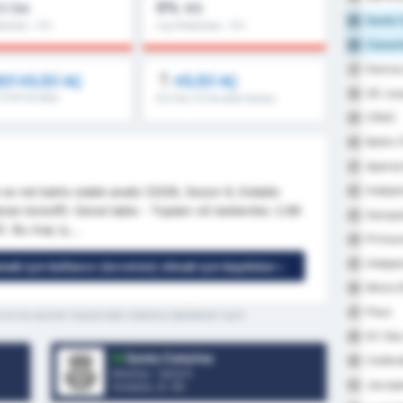
0%
.5 Üst
KG
Santa C
35
alaması : 0%
Lig Ortalaması : 0%
Cianor
36
Democr
37
Dİ KİLİDİ AÇ
KİLİDİ AÇ
SD Jua
38
 İY/2H & daha
8.5 Üst, 9.5 & daha fazlası
CRAC
39
Betim 
40
Aparec
41
Indepe
a ve net bahis odaklı analiz (2026, Sezon 9, Estádio
42
ran kickoff): Genel tablo - Toplam xG beklentisi: 2.89
Sampai
43
). Bu maç iç...
Primav
44
Indepen
45
mek için kullanıcı (ücretsiz) olmak için kaydolun »
Mixto 
46
Piaui
47
nın bu sezonki maçlarından ortalama istatistikleri içerir
EC São
48
Santa Catarina
Ceilând
49
Brezilya - Serie D
Jacuip
50
Sıralama.
3
/ 95