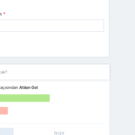
an
*
cak?
i
açısından
Atılan Gol
İY/2Y