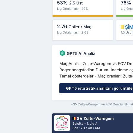
53%
76%
2.5 Üst
Lig Ortalaması : 49%
Lig Ort
2.76
ŞİM
Goller / Maç
Lig Ortalaması : 2.68
1.5 Üst,
fazlası
GPT5 AI Analiz
Maç Analizi: Zulte-Waregem vs FCV De
Regenboogstadion Durum: İnceleme aşa
Temel göstergeler - Maç oranları: Zulte
GPT5 istatistik analizini görüntüle
*SV Zulte-Waregem ve FCV Dender EH takıml
SV Zulte-Waregem
Belçika - 1. Lig A
Son : 7G / 4B / 6M