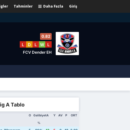
igler
Tahminler
Daha Fazla
Giriş
0.82
L
D
L
W
L
FCV Dender EH
Lig A Tablo
O
Galibiyet
A
Y
AV
P
ORT
%