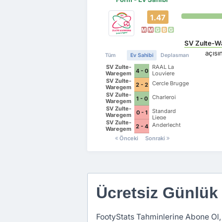
1.47
M
M
G
B
G
SV Zulte-
açıs
Tüm
Ev Sahibi
Deplasman
SV Zulte-
RAAL La
4 - 0
Waregem
Louviere
SV Zulte-
Cercle Brugge
2 - 2
Waregem
SV Zulte-
Charleroi
1 - 0
Waregem
SV Zulte-
Standard
0 - 1
Waregem
Liege
SV Zulte-
Anderlecht
2 - 4
Waregem
Önceki
Sonraki
Ücretsiz Günlük
FootyStats Tahminlerine Abone Ol,