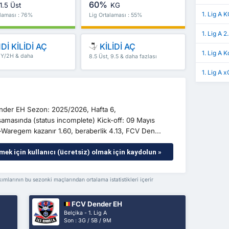
60%
1.5 Üst
KG
1. Lig A 
alaması : 76%
Lig Ortalaması : 55%
1. Lig A 2
Dİ KİLİDİ AÇ
KİLİDİ AÇ
1. Lig A 
 İY/2H & daha
8.5 Üst, 9.5 & daha fazlası
1. Lig A x
nder EH Sezon: 2025/2026, Hafta 6,
masında (status incomplete) Kick-off: 09 Mayıs
-Waregem kazanır 1.60, beraberlik 4.13, FCV Den...
mek için kullanıcı (ücretsiz) olmak için kaydolun »
arının bu sezonki maçlarından ortalama istatistikleri içerir
FCV Dender EH
Belçika - 1. Lig A
Son : 3G / 5B / 9M