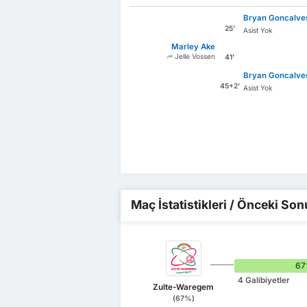
Bryan Goncalve
25'
Asist Yok
Marley Ake
Jelle Vossen
41'
Bryan Goncalve
45+2'
Asist Yok
Maç İstatistikleri / Önceki Son
6
4 Galibiyetler
Zulte-Waregem
(67%)