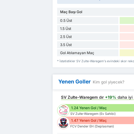
Maç Başı Gol
0.5 Üst
1.5 Üst
2.5 Üst
3.5 Üst
Gol Atılamayan Maç
* İstatistikler SV Zulte-Waregem's evindeki skor rek
Yenen Goller
Kim gol yiyecek?
SV Zulte-Waregem
dır
+19%
daha iyi
1.24 Yenen Gol / Maç
SV Zulte-Waregem (Ev Sahibi)
1.47 Yenen Gol / Maç
FCV Dender EH (Deplasman)