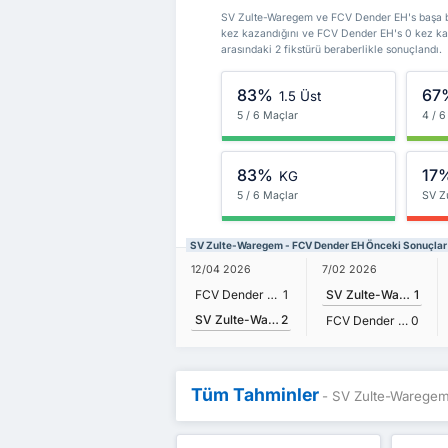
SV Zulte-Waregem ve FCV Dender EH's başa baş
kez kazandığını ve FCV Dender EH's 0 kez ka
arasındaki 2 fikstürü beraberlikle sonuçlandı.
83%
67
1.5 Üst
5 / 6 Maçlar
4 / 6
83%
17
KG
5 / 6 Maçlar
SV Z
SV Zulte-Waregem - FCV Dender EH Önceki Sonuçlar
12/04 2026
7/02 2026
FCV Dender EH
1
SV Zulte-Waregem
1
SV Zulte-Waregem
2
FCV Dender EH
0
Tüm Tahminler
- SV Zulte-Warege