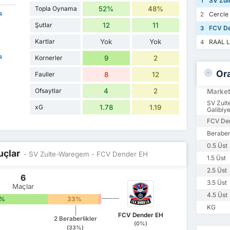
SV Zul
1
Topla Oynama
52%
48%
s
Cercle
2
Şutlar
12
11
FCV De
3
Kartlar
Yok
Yok
RAAL L
4
s
Kornerler
9
2
Or
Fauller
8
12
Ofsaytlar
4
2
Marke
SV Zul
xG
1.78
1.19
Galibiye
FCV Den
Beraber
0.5 Üst
uçlar
- SV Zulte-Waregem - FCV Dender EH
1.5 Üst
2.5 Üst
6
3.5 Üst
Maçlar
4.5 Üst
7%
33%
0%
KG
FCV Dender EH
2 Beraberlikler
(0%)
(33%)