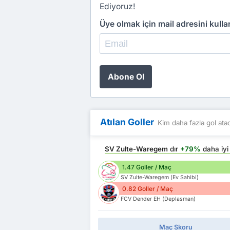
Ediyoruz!
Üye olmak için mail adresini kull
Abone Ol
Atılan Goller
Kim daha fazla gol ata
SV Zulte-Waregem
dır
+79%
daha iy
1.47 Goller / Maç
SV Zulte-Waregem (Ev Sahibi)
0.82 Goller / Maç
FCV Dender EH (Deplasman)
Maç Skoru