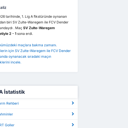
aliz
26 tarihinde, 1. Lig A fikstüründe oynanan
dan biri SV Zulte-Waregem ile FCV Dender
sındaydı . Maç
SV Zulte-Waregem
tiyle 2 - 1
sona erdi.
önümüzdeki maçlara bakma zamanı.
lerin için SV Zulte-Waregem ile FCV Dender
sında oynanacak sıradaki maçın
iklerini incele.
3
SV Zulte-Waregem
1
 A İstatistik
FCV Dender EH
1
Form Rehberi
Tahminler
ORT Goller