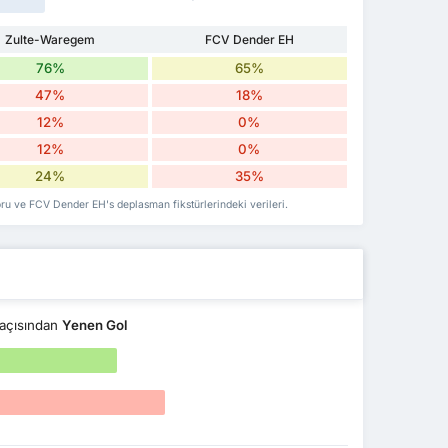
Zulte-Waregem
FCV Dender EH
76%
65%
47%
18%
12%
0%
12%
0%
24%
35%
oru ve FCV Dender EH's deplasman fikstürlerindeki verileri.
açısından
Yenen Gol