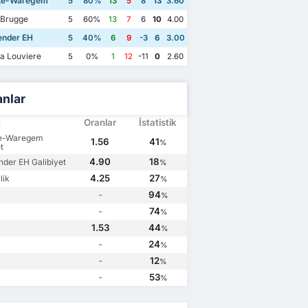
te-Waregem
5
80%
13
5
8
13
3.60
 Brugge
5
60%
13
7
6
10
4.00
nder EH
5
40%
6
9
-3
6
3.00
a Louviere
5
0%
1
12
-11
0
2.60
anlar
t
Oranlar
İstatistik
te-Waregem
1.56
41
%
t
4.90
18
der EH Galibiyet
%
4.25
27
lik
%
-
94
%
-
74
%
1.53
44
%
-
24
%
-
12
%
-
53
%