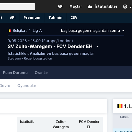
API
Maçlar
İstatistikler
L
N)
API
Premium
Tahmin
CSV
/
1. Lig A
baş başa geçen maçlardan sonra
Belçika
9/05 2026 - 15:00 (Europe/London)
SV Zulte-Waregem - FCV Dender EH
İstatistikler, Analizler ve baş başa geçen maçlar
Stadyum -
Regenboogstadion
Puan Durumu
Oranlar
Devre
Oyuncular
1. 
Takım
İstatistik
Zulte-
FCV Dender
Waregem
EH