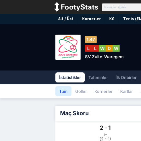
Alt / Üst
Kornerler
KG
Tenis (E
1.47
L
L
W
D
W
SV Zulte-Waregem
İstatistikler
Tahminler
İlk Onbirler
Tüm
Goller
Kornerler
Kartlar
Maç Skoru
2
-
1
İY
(2 - 1)