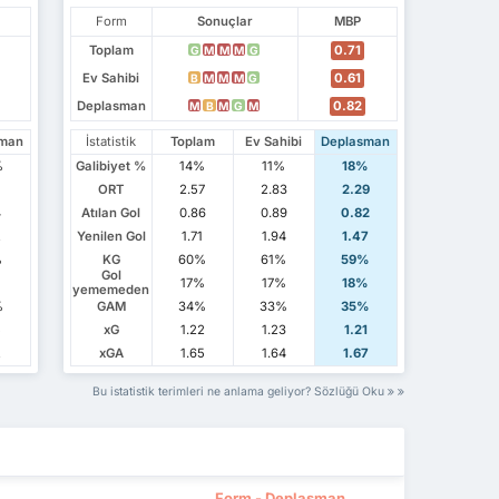
Form
Sonuçlar
MBP
Toplam
0.71
G
M
M
M
G
Ev Sahibi
0.61
B
M
M
M
G
Deplasman
0.82
M
B
M
G
M
sman
İstatistik
Toplam
Ev Sahibi
Deplasman
%
Galibiyet %
14%
11%
18%
7
ORT
2.57
2.83
2.29
4
Atılan Gol
0.86
0.89
0.82
2
Yenilen Gol
1.71
1.94
1.47
%
KG
60%
61%
59%
Gol
%
17%
17%
18%
yememeden
%
GAM
34%
33%
35%
5
xG
1.22
1.23
1.21
2
xGA
1.65
1.64
1.67
Bu istatistik terimleri ne anlama geliyor? Sözlüğü Oku
Form - Deplasman