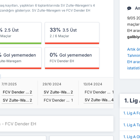
 kayıtları, yaptıkları 6 toplantılarında SV Zulte-Waregem's 4
An
zandığını gösteriyor. SV Zulte-Waregem ve FCV Dender EH
9/05 20
maçlar
%
33%
2.5 Üst
3.5 Üst
EH ara
 Maçlar
2 / 6 Maçlar
galibiye
Artık 
%
0%
Gol yememeden
Gol yememeden
Tahmin
ulte-Waregem
FCV Dender EH
EH ara
istatist
7/11 2025
1/09 202
29/10 2024
13/04 2024
FCV Dender EH
2
SV Zulte-Waregem
2
FCV Dender EH
1
1. Lig
SV Zulte-Waregem
4
SV Zulte-Waregem
2
FCV Dender EH
1
1. Lig A 
m - FCV Dender EH
1. Lig A 
1. Lig A 