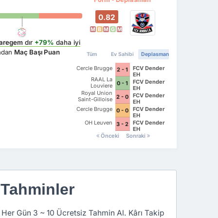
0.82
M
B
M
G
M
Waregem
dır
+79%
daha iyi
ından
Maç Başı Puan
Tüm
Ev Sahibi
Deplasman
Cercle Brugge
FCV Dender
2 - 1
EH
RAAL La
FCV Dender
0 - 1
Louviere
EH
Royal Union
FCV Dender
2 - 0
Saint-Gilloise
EH
Cercle Brugge
FCV Dender
0 - 0
EH
OH Leuven
FCV Dender
3 - 2
EH
Önceki
Sonraki
 Tahminler
 Her Gün 3 ~ 10 Ücretsiz Tahmin Al. Kârı Takip