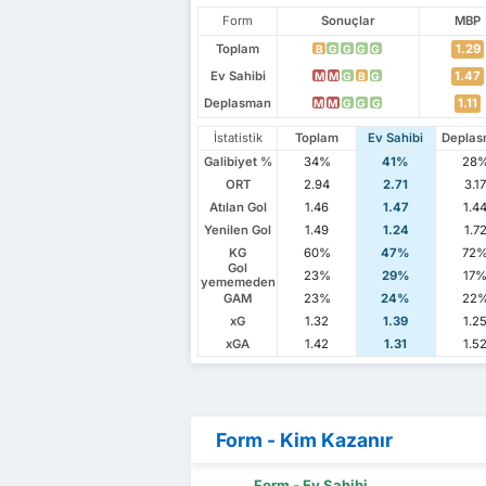
Form
Sonuçlar
MBP
Toplam
1.29
B
G
G
G
G
Ev Sahibi
1.47
M
M
G
B
G
Deplasman
1.11
M
M
G
G
G
İstatistik
Toplam
Ev Sahibi
Depla
Galibiyet %
34%
41%
28
ORT
2.94
2.71
3.1
Atılan Gol
1.46
1.47
1.4
Yenilen Gol
1.49
1.24
1.7
KG
60%
47%
72
Gol
23%
29%
17
yememeden
GAM
23%
24%
22
xG
1.32
1.39
1.2
xGA
1.42
1.31
1.5
Form - Kim Kazanır
Form - Ev Sahibi