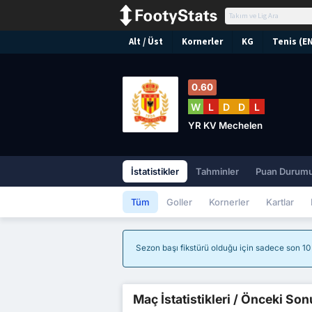
Alt / Üst
Kornerler
KG
Tenis (E
0.60
W
L
D
D
L
YR KV Mechelen
İstatistikler
Tahminler
Puan Durum
Tüm
Goller
Kornerler
Kartlar
Sezon başı fikstürü olduğu için sadece son 10 m
Maç İstatistikleri / Önceki Son