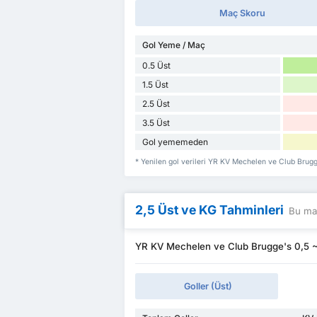
Maç Skoru
Gol Yeme / Maç
0.5 Üst
1.5 Üst
2.5 Üst
3.5 Üst
Gol yememeden
* Yenilen gol verileri YR KV Mechelen ve Club Brug
2,5 Üst ve KG Tahminleri
Bu maç
YR KV Mechelen ve Club Brugge's 0,5 ~ 4
Goller (Üst)