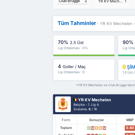
Club Brugge
2
YR KV Mechelen
1
Tüm Tahminler
- YR KV Mechelen -
70%
90%
2.5 Üst
Lig Ortalaması : 0%
Lig Ort
4
ŞİM
Goller / Maç
Lig Ortalaması : 0
1.5 Üst,
fazlası
*YR KV Mechelen ve Club Brugge takımlar
YR KV Mechelen
Belçika - 1. Lig A
Sıralama.
6
/ 18
Form
Sonuçlar
MBP
Toplam
0.60
G
M
B
B
M