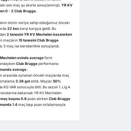
aki son maç şu skorla sonuçlanmıştı.
YR KV
en 0 - 2 Club Brugge.
takım bizim veriye sahip olduğumuz önceki
arda
22 kez
karşı karşıya geldi. Bu
rdan
2 tanesini YR KV Mechelen kazanırken
n maçların
15 tanesini Club Brugge
ı.
5 maç ise beraberlikle sonuçlandı.
 Mechelen
evinde average
form
undayken
Club Brugge
performansı
smanda average
.
kım arasında oynanan önceki maçlarda maç
 ortalama
3.36 gol
atıldı. Maçlar
50%
a KG VAR sonucuyla bitti. Bu sezon 1. Lig A
manslarına bakarsak YR KV Mechelen
 maç başına 0.8
puan alırken
Club Brugge
manda 1.4
maç başı puan ortalamasıyla