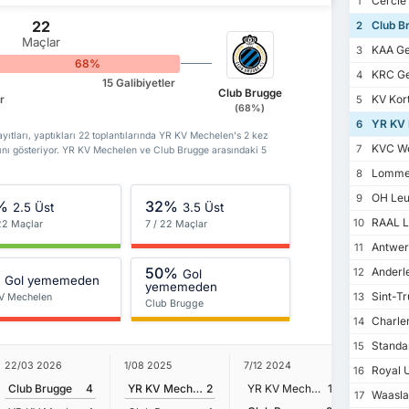
Cercle
1
22
Club B
2
Maçlar
KAA Ge
3
68%
KRC G
4
15 Galibiyetler
Club Brugge
KV Kort
r
5
(68%)
YR KV 
6
tları, yaptıkları 22 toplantılarında YR KV Mechelen's 2 kez
KVC We
7
ını gösteriyor. YR KV Mechelen ve Club Brugge arasındaki 5
Lommel
8
OH Leu
9
%
32%
2.5 Üst
3.5 Üst
RAAL L
10
 22 Maçlar
7 / 22 Maçlar
Antwer
11
50%
Anderl
12
Gol
%
Gol yememeden
yememeden
Sint-Tr
13
V Mechelen
Club Brugge
Charler
14
Standa
15
26/07 20
22/03 2026
1/08 2025
7/12 2024
Royal U
16
Club Br
Club Brugge
4
YR KV Mechelen
2
YR KV Mechelen
1
Waasla
17