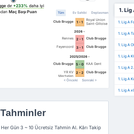
gge
dır
+233%
daha iyi
1. Lig
ından
Maç Başı Puan
Tüm
Ev Sahibi
Deplasman
Royal Union
Club Brugge
1. Lig A 
1 - 1
Saint-Gilloise
2026
1. Lig A 
Rennes
Club Brugge
2 - 1
1. Lig A 
Feyenoord
Club Brugge
3 - 1
1. Lig A 
2025/2026
Club Brugge
KAA Gent
5 - 0
1. Lig A 2
YR KV
Club Brugge
2 - 2
Mechelen
1. Lig A 
Önceki
Sonraki
1. Lig A x
 Tahminler
 Her Gün 3 ~ 10 Ücretsiz Tahmin Al. Kârı Takip