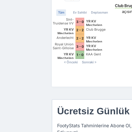
Club Bru
açıs
Tüm
Ev Sahibi
Deplasman
Sint-
YR KV
3 - 0
Truidense VV
Mechelen
YR KV
Club Brugge
2 - 2
Mechelen
Anderlecht
YR KV
2 - 2
Mechelen
Royal Union
YR KV
3 - 0
Saint-Gilloise
Mechelen
YR KV
KAA Gent
1 - 0
Mechelen
Önceki
Sonraki
Ücretsiz Günlük
FootyStats Tahminlerine Abone Ol,