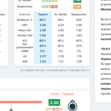
Ev Sahibi
2.60
G
G
G
G
B
arasınd
Deplasman
1.40
G
G
B
M
M
Mechel
sman
İstatistik
Toplam
Ev Sahibi
Deplasman
Bu iki 
Galibiyet %
60%
80%
40%
sezonl
0
ORT
3.80
4.20
3.40
maçla
0
Atılan Gol
2.80
3.80
1.80
oynana
0
Yenilen Gol
1.00
0.40
1.60
kazand
%
KG
60%
40%
80%
Gol
40%
60%
20%
yememeden
YR KV
%
GAM
0%
0%
0%
durum
2
xG
2.07
2.35
1.79
depla
9
xGA
1.43
1.27
1.58
İki ta
başına
Bu istatistik terimleri ne anlama geliyor? Sözlüğü Oku
oranınd
perfor
evinde
deplas
oynadı.
Form - Toplam
2.00
B
G
M
M
B