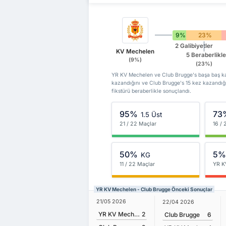
9%
23%
2 Galibiyetler
KV Mechelen
5 Beraberlikle
(9%)
(23%)
YR KV Mechelen ve Club Brugge's başa baş kayı
kazandığını ve Club Brugge's 15 kez kazandığ
fikstürü beraberlikle sonuçlandı.
95%
73
1.5 Üst
21 / 22 Maçlar
16 /
50%
5
KG
11 / 22 Maçlar
YR K
YR KV Mechelen - Club Brugge Önceki Sonuçlar
21/05 2026
22/04 2026
YR KV Mechelen
2
Club Brugge
6