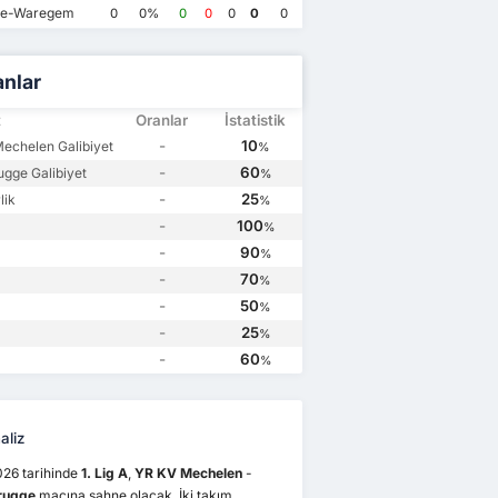
Club Brugge
3
YR KV Mechelen
1
Club Brugge
0
YR KV Mechelen
1
te-Waregem
0
0%
0
0
0
0
0
anlar
t
Oranlar
İstatistik
-
10
echelen Galibiyet
%
-
60
ugge Galibiyet
%
-
25
lik
%
-
100
%
-
90
%
-
70
%
-
50
%
-
25
%
-
60
%
aliz
026 tarihinde
1. Lig A
,
YR KV Mechelen
-
rugge
maçına sahne olacak. İki takım