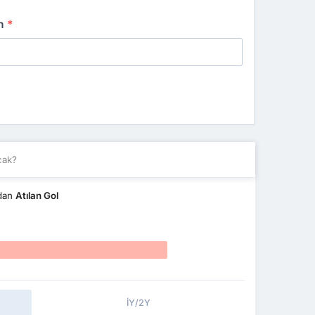
an
*
cak?
ndan
Atılan Gol
İY/2Y