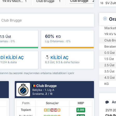
Club Brugge
2
YR KV Mechelen
1
Club Brugge
1
SV Zul
18
Or
 Club Brugge
Marke
YR KV M
60%
1.5 Üst
KG
Club Br
alaması : 0%
Lig Ortalaması : 0%
Beraber
0.5 Üst
Dİ KİLİDİ AÇ
KİLİDİ AÇ
1.5 Üst
 İY/2H & daha
8.5 Üst, 9.5 & daha fazlası
2.5 Üst
3.5 Üst
ının bu sezonki maçlarından ortalama istatistikleri içerir
4.5 Üst
KG
Club Brugge
Belçika - 1. Lig A
Sıralama.
2
/ 18
An
Form
Sonuçlar
MBP
Toplam
2.00
21/11 2
B
G
M
M
B
Club B