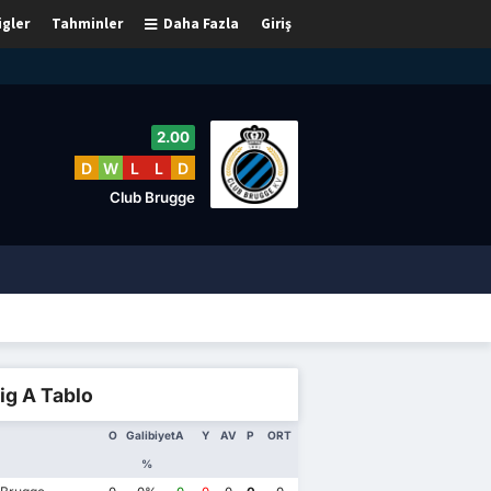
igler
Tahminler
Daha Fazla
Giriş
2.00
D
W
L
L
D
Club Brugge
Lig A Tablo
O
Galibiyet
A
Y
AV
P
ORT
%