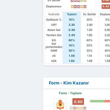
Ev Sahibi
0.80
M
M
M
G
B
Deplasman
0.40
B
M
M
B
M
İstatistik
Toplam
Ev Sahibi
Depla
Galibiyet %
10%
20%
0%
ORT
3.30
2.80
3.8
Atılan Gol
0.90
1.00
0.8
Yenilen Gol
2.40
1.80
3.0
KG
60%
60%
60
Gol
10%
20%
0%
yememeden
GAM
30%
20%
40
xG
1.08
1.14
1.0
xGA
1.64
1.69
1.5
Form - Kim Kazanır
Form - Toplam
0.60
G
M
B
B
M