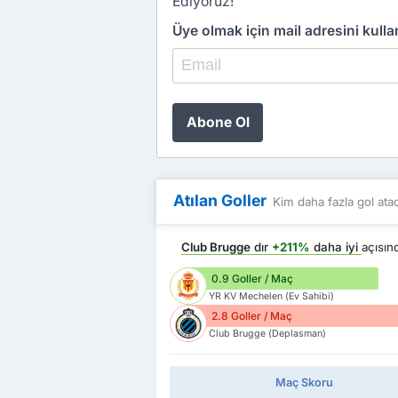
Ediyoruz!
Üye olmak için mail adresini kull
Abone Ol
Atılan Goller
Kim daha fazla gol ata
Club Brugge
dır
+211%
daha iyi
açısı
0.9 Goller / Maç
YR KV Mechelen (Ev Sahibi)
2.8 Goller / Maç
Club Brugge (Deplasman)
Maç Skoru