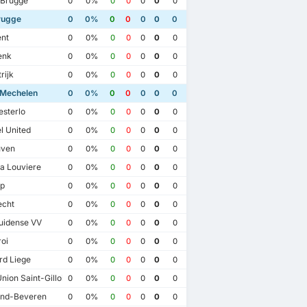
 Brugge
0
0%
0
0
0
0
0
rugge
0
0%
0
0
0
0
0
nt
0
0%
0
0
0
0
0
enk
0
0%
0
0
0
0
0
rijk
0
0%
0
0
0
0
0
Mechelen
0
0%
0
0
0
0
0
sterlo
0
0%
0
0
0
0
0
 United
0
0%
0
0
0
0
0
ven
0
0%
0
0
0
0
0
a Louviere
0
0%
0
0
0
0
0
p
0
0%
0
0
0
0
0
echt
0
0%
0
0
0
0
0
uidense VV
0
0%
0
0
0
0
0
oi
0
0%
0
0
0
0
0
rd Liege
0
0%
0
0
0
0
0
24
10/12 2023
30/07 2023
2/04 2023
nion Saint-Gilloise
0
0%
0
0
0
0
0
ugge
1
YR KV Mechelen
0
Club Brugge
1
YR KV Mechelen
0
nd-Beveren
0
0%
0
0
0
0
0