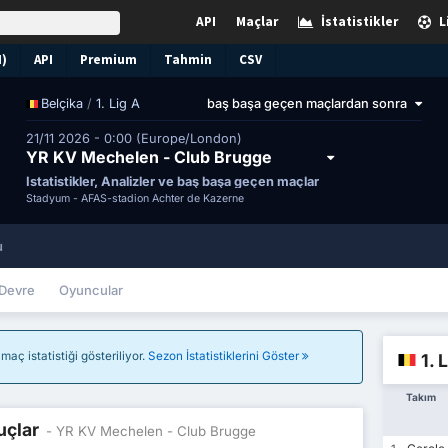
API
Maçlar
İstatistikler
L
N)
API
Premium
Tahmin
CSV
/
1. Lig A
baş başa geçen maçlardan sonra
Belçika
21/11 2026 - 0:00 (Europe/London)
YR KV Mechelen - Club Brugge
İstatistikler, Analizler ve baş başa geçen maçlar
Stadyum -
AFAS-stadion Achter de Kazerne
u
Devre
Oyuncular
aç istatistiği gösteriliyor.
Sezon İstatistiklerini Göster
1. 
Takım
uçlar
- YR KV Mechelen - Club Brugge