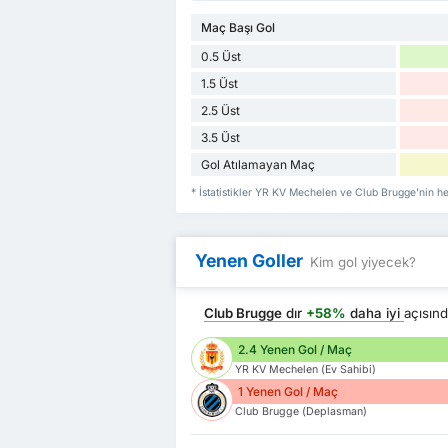
Maç Başı Gol
0.5 Üst
1.5 Üst
2.5 Üst
3.5 Üst
Gol Atılamayan Maç
* İstatistikler YR KV Mechelen ve Club Brugge'nin h
Yenen Goller
Kim gol yiyecek?
Club Brugge
dır
+58%
daha iyi
açısın
2.4 Yenen Gol / Maç
YR KV Mechelen (Ev Sahibi)
1 Yenen Gol / Maç
Club Brugge (Deplasman)