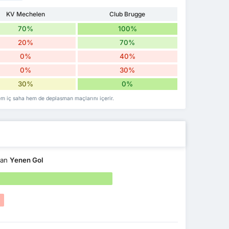
KV Mechelen
Club Brugge
70%
100%
20%
70%
0%
40%
0%
30%
30%
0%
em iç saha hem de deplasman maçlarını içerir.
dan
Yenen Gol