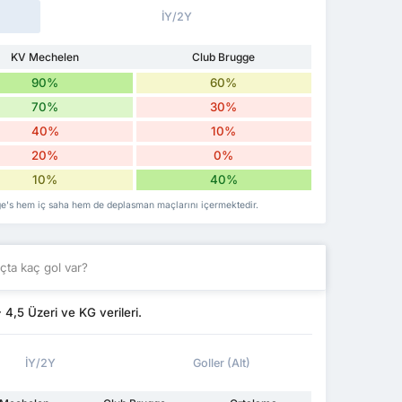
İY/2Y
KV Mechelen
Club Brugge
90%
60%
70%
30%
40%
10%
20%
0%
10%
40%
ge's hem iç saha hem de deplasman maçlarını içermektedir.
ta kaç gol var?
,5 Üzeri ve KG verileri.
İY/2Y
Goller (Alt)