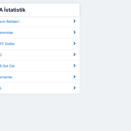
 A İstatistik
Form Rehberi
Tahminler
ORT Goller
KG
.5 Gol Üst
Kornerler
G