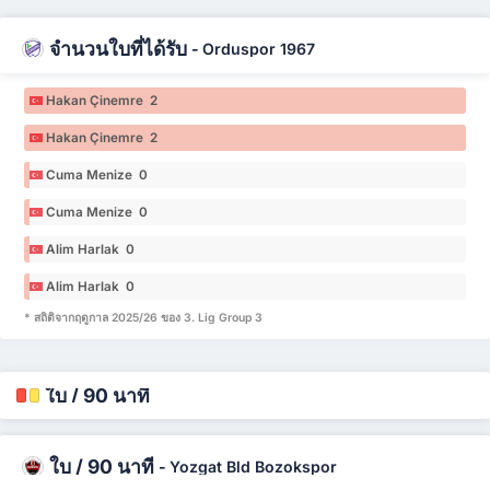
จำนวนใบที่ได้รับ
-
Orduspor 1967
Hakan Çinemre 2
Hakan Çinemre 2
Cuma Menize 0
Cuma Menize 0
Alim Harlak 0
Alim Harlak 0
* สถิติจากฤดูกาล 2025/26 ของ 3. Lig Group 3
ใบ / 90 นาที
ใบ / 90 นาที
-
Yozgat Bld Bozokspor