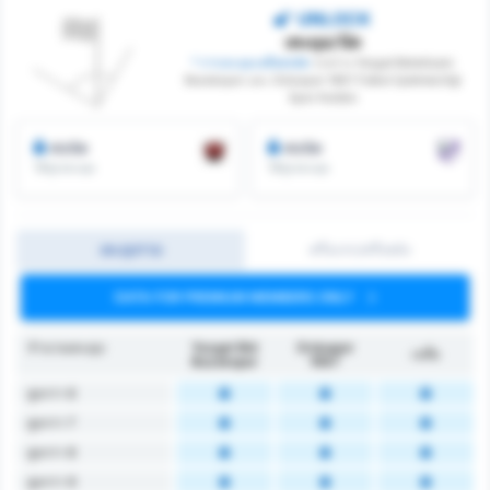
UNLOCK
เตะมุม/นัด
* การเตะมุมเฉลี่ยต่อนัด
ระหว่าง Yozgat Belediyesi
Bozokspor และ Orduspor 1967 Futbol İşletmeciliği
Spor Kulübü
ต่อนัด
ต่อนัด
ได้ลูกเตะมุม
ได้ลูกเตะมุม
เตะมุมรวม
ครึ่งแรก/ครึ่งหลัง
DATA FOR PREMIUM MEMBERS ONLY
จำนวนเตะมุม
Yozgat Bld
Orduspor
เฉลี่ย
Bozokspor
1967
สูงกว่า 6
สูงกว่า 7
สูงกว่า 8
สูงกว่า 9