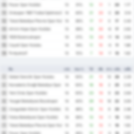
Pazar Spor Kulübü
10
13
31%
12
11
1
20
1.77
Orduspor 1967 Futbol İşletmeciliği Spor Kulübü
11
14
43%
21
23
-2
20
3.14
Tokat Belediye Plevne Spor Kulubu
12
14
36%
17
17
0
17
2.43
Artvin Hopa Spor Kulübü
13
13
38%
14
20
-6
17
2.62
1926 Bulancakspor
14
14
21%
13
24
-11
14
2.64
Cayeli Spor Kulubu
15
14
14%
11
15
-4
11
1.86
กิเรซุนสปอร์
16
13
15%
7
14
-7
10
1.62
ทีม
แข่ง
ชนะ %
ได้
เสีย
ต่าง
แต้ม
เฉลี่ย
Sebat Genclik Spor Kulubu
1
14
50%
21
11
10
26
2.29
Karadeniz Ereğli Belediye Spor Kulübü
2
14
50%
18
16
2
25
2.43
Yeni Ordu Spor Kulübü
3
14
50%
23
14
9
23
2.64
Yozgat Belediyesi Bozokspor
4
14
43%
29
13
16
22
3.00
Zonguldak Kömür Spor Kulübü
5
13
46%
19
13
6
20
2.46
Fatsa Belediyesi Spor Kulübü
6
14
36%
13
14
-1
19
1.93
Tokat Belediye Plevne Spor Kulubu
7
13
31%
12
13
-1
16
1.92
Pazar Spor Kulübü
8
14
36%
12
17
-5
16
2.07