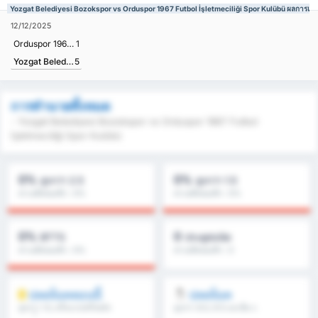
Yozgat Belediyesi Bozokspor vs Orduspor 1967 Futbol İşletmeciliği Spor Kulübü ผลการแข่
12/12/2025
Orduspor 1967 Futbol İşletmeciliği Spor Kulübü
1
Yozgat Belediyesi Bozokspor
5
การทำนายทั้งหมด
- Yozgat Belediyesi Bozokspor vs Orduspor 1967 Futbol
İşletmeciliği Spor Kulübü
0%
0%
สูงกว่า 2.5
สูงกว่า 1.5
ค่าเฉลี่ยของลีก : 0%
ค่าเฉลี่ยของลีก : 0%
0%
0
BTTS
ประตูต่อนัด
ค่าเฉลี่ยของลีก : 0%
ค่าเฉลี่ยของลีก : 0
ปลดล็อคตอนนี้
ปลดล็อค
สูงกว่า 1.5, ครึ่งแรก/ครึ่งหลัง
สูงกว่า 8.5, 9.5 และอื่น ๆ
และอื่น ๆ