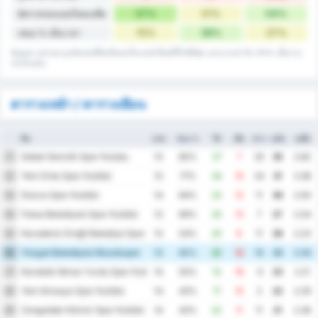
57%
51%
54%
อัตราครองบอลโดยเฉลี่ย
15%
38%
27%
เสมอ % เต็มเวลา
ข้อมูลบางส่วนจะถูกปัดเศษขึ้นหรือลงเป็นเปอร์เซ็นต์ที่ใกล้ที่สุด และอาจเท่ากับ 101% เมื่อรวม
เข้าด้วยกัน
ตารางเหย้า / ตารางเยือน
ทีม
แข่ง
ชนะ %
ได้
เสีย
ต่าง
แต้ม
เฉลี่ย
Sebat Genclik Spor Kulubu
1
13
85%
27
7
20
35
2.62
Yeni Ordu Spor Kulübü
2
13
77%
34
10
24
31
3.38
Düzce Spor Kulübü
3
14
64%
23
12
11
30
2.50
Fatsa Belediyesi Spor Kulübü
4
13
69%
20
13
7
27
2.54
Karadeniz Ereğli Belediye Spor Kulübü
5
13
54%
20
9
11
26
2.23
Yozgat Belediyesi Bozokspor
6
13
62%
22
12
10
26
2.62
Karabük İdman Yurdu Spor Kulübü
7
14
50%
13
18
-5
23
2.21
Yeni Amasya Spor Kulübü
8
14
43%
17
15
2
22
2.29
Zonguldak Kömür Spor Kulübü
9
14
43%
22
11
11
21
2.36