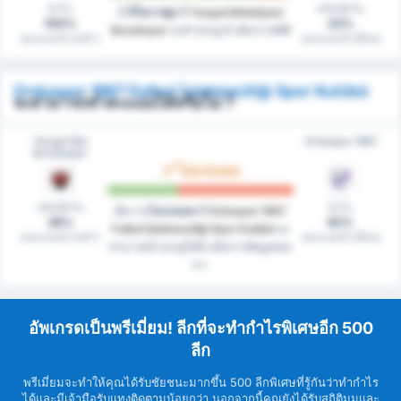
ยิงใน
คลีนชีทใน
มี
มีโอกาสสูง
ที่
Yozgat Belediyesi
100%
23%
Bozokspor
จะทำประตู อ้างอิงจากสถิติ
ของแมตช์ (เหย้า)
ของแมตช์ (เยือน)
Orduspor 1967 Futbol İşletmeciliği Spor Kulübü
จะสามารถทำคะแนนได้หรือไม่ ?
Yozgat Bld
Orduspor 1967
Bozokspor
ไม่แน่นอน
คลีนชีทใน
ยิงใน
มีความ
ไม่แน่นอน
ที่
Orduspor 1967
38%
62%
Futbol İşletmeciliği Spor Kulübü
จะ
ของแมตช์ (เหย้า)
ของแมตช์ (เยือน)
สามารถทำประตูได้อ้างอิงจากข้อมูลของ
เรา.
อัพเกรดเป็นพรีเมี่ยม! ลีกที่จะทำกำไรพิเศษอีก 500
ลีก
พรีเมี่ยมจะทำให้คุณได้รับชัยชนะมากขึ้น 500 ลีกพิเศษที่รู้กันว่าทำกำไร
ได้และมีเจ้ามือรับแทงติดตามน้อยกว่า นอกจากนี้คุณยังได้รับสถิติมุมและ