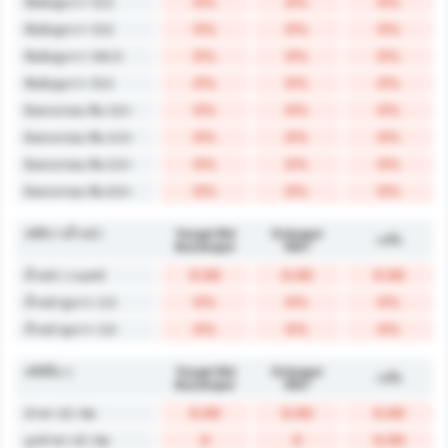
0%
0%
0%
ทีมยิงสูงกว่า 12.5
0%
0%
0%
ทีมยิงสูงกว่า 13.5
0%
0%
0%
ทีมยิงสูงกว่า 140.5
0%
0%
0%
ทีมยิงสูงกว่า 15.5
0%
0%
0%
ยิงตรงกรอบ ทีม 3.5+
0%
0%
0%
ยิงตรงกรอบ ทีม 4.5+
0%
0%
0%
ยิงตรงกรอบ ทีม 5.5+
0%
0%
0%
ยิงตรงกรอบ ทีม 6.5+
สถิติการล้ำหน้า
Yozgat Bld
Orduspor
เฉลี่ย
Bozokspor
1967
0.00
0.00
0.00
ล้ำหน้า / แมตช์
0%
0%
0%
ล้ำหน้าสูงกว่า 2.5
0%
0%
0%
ล้ำหน้าสูงกว่า 3.5
สถิติอื่น ๆ
Yozgat Bld
Orduspor
เฉลี่ย
Bozokspor
1967
0.00
0.00
0.00
ทำฟาวล์ / นัด
0
0
0.00
ถูกทำฟาวล์ / นัด