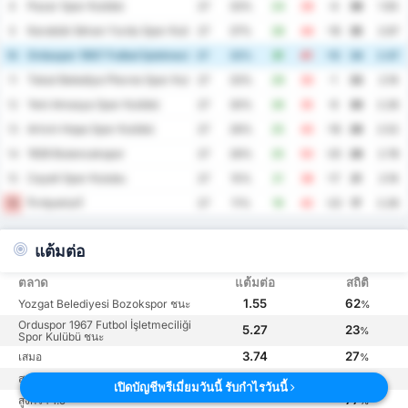
Pazar Spor Kulübü
8
27
33%
24
28
-4
36
1.93
Karabük İdman Yurdu Spor Kulübü
9
27
37%
28
44
-16
35
2.67
Orduspor 1967 Futbol İşletmeciliği Spor Kulübü
10
27
33%
31
41
-10
34
2.67
Tokat Belediye Plevne Spor Kulubu
11
27
33%
29
30
-1
33
2.19
Yeni Amasya Spor Kulübü
12
27
30%
26
35
-9
30
2.26
Artvin Hopa Spor Kulübü
13
27
26%
25
43
-18
26
2.52
1926 Bulancakspor
14
27
26%
25
50
-25
26
2.78
Cayeli Spor Kulubu
15
27
15%
21
38
-17
21
2.19
กิเรซุนสปอร์
16
27
11%
19
42
-23
17
2.26
แต้มต่อ
ตลาด
แต้มต่อ
สถิติ
1.55
62
Yozgat Belediyesi Bozokspor ชนะ
%
Orduspor 1967 Futbol İşletmeciliği
5.27
23
%
Spor Kulübü ชนะ
3.74
27
เสมอ
%
-
96
สูงกว่า 0.5
%
เปิดบัญชีพรีเมี่ยมวันนี้ รับกำไรวันนี้
-
77
สูงกว่า 1.5
%