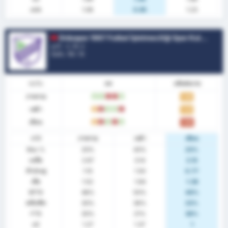
xGA
1.06
0.85
1.23
Orduspor 1967 Futbol İşletmeciliği Spor Kulübü
ตุรกี - 3. ลีก 3
อันดับ.
10
/ 16
ฟอร์ม
ผล
แต้มต่อเกม
ภาพรวม
W
W
L
L
W
1.26
เหย้า
D
L
W
W
L
1.43
เยือน
D
L
W
L
W
1.08
สถิติ
ภาพรวม
เหย้า
เยือน
ชนะ %
33%
43%
23%
เฉลี่ย
2.67
3.14
2.15
ทำประตู
1.15
1.50
0.77
เสีย
1.52
1.64
1.38
BTTS
48%
50%
46%
คลีนชีท
30%
36%
23%
FTS
30%
21%
38%
xG
1.27
1.37
1