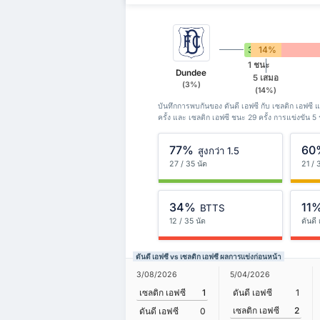
3%
14%
1 ชนะ
Dundee
5 เสมอ
(3%)
(14%)
บันทึกการพบกันของ ดันดี เอฟซี กับ เซลติก เอฟซี 
ครั้ง และ เซลติก เอฟซี ชนะ 29 ครั้ง การแข่งขัน 
77%
60
สูงกว่า 1.5
27 / 35 นัด
21 / 
34%
11
BTTS
12 / 35 นัด
ดันดี
ดันดี เอฟซี vs เซลติก เอฟซี ผลการแข่งก่อนหน้า
3/08/2026
5/04/2026
เซลติก เอฟซี
1
ดันดี เอฟซี
1
เซลติก เอฟซี
2
ดันดี เอฟซี
0