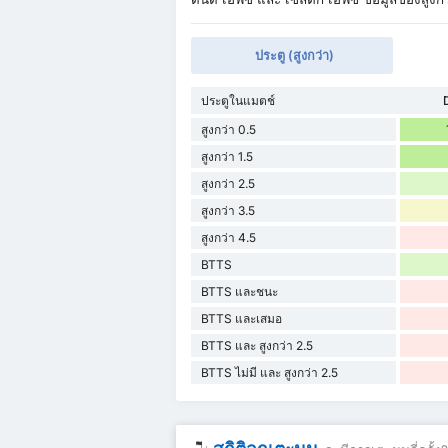
ประตู (สูงกว่า)
ประตูในแมตช์
สูงกว่า 0.5
สูงกว่า 1.5
สูงกว่า 2.5
สูงกว่า 3.5
สูงกว่า 4.5
BTTS
BTTS และชนะ
BTTS และเสมอ
BTTS และ สูงกว่า 2.5
BTTS ไม่มี และ สูงกว่า 2.5