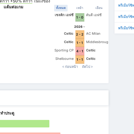
ดีกว่า
+50%
ดีกว่า
ในแง่ของ
พรีเมียร์ชิ
แต้มต่อเกม
ทั้งหมด
เหย้า
เยือน
เซลติก เอฟซี
ดันดี เอฟซี
พรีเมียร์ชิ
1 - 0
2026
พรีเมียร์ช
Celtic
AC Milan
2 - 2
Celtic
Middlesbrough
1 - 1
Sporting CP
Celtic
4 - 1
Shelbourne
Celtic
1 - 1
ก่อนหน้า
ถัดไป
ง
ทำประตู