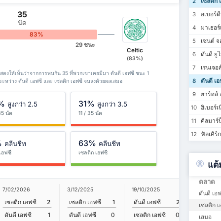
เซลติก 
2
35
อเบอร์ดี
3
นัด
มาเธอร์เ
4
83%
เซนต์ จ
5
29 ชนะ
Celtic
ดันดี ยู
6
(83%)
เรนเจอส์
7
แสดงให้เห็นว่าจากการพบกัน 35 ที่พวกเขาเคยมีมา ดันดี เอฟซี ชนะ 1
ดันดี เอ
8
5 ระหว่าง ดันดี เอฟซี และ เซลติก เอฟซี จบลงด้วยผลเสมอ
ฮาร์ทส์ 
9
%
31%
สูงกว่า 2.5
สูงกว่า 3.5
ฮิเบอร์เน
10
35 นัด
11 / 35 นัด
คิลมาร์น
11
ฟัลเคิร์ก
12
%
63%
คลีนชีท
คลีนชีท
 เอฟซี
เซลติก เอฟซี
แต้
ตลาด
7/02/2026
3/12/2025
19/10/2025
5/02/202
ดันดี เอ
เซลติก เอฟซี
2
เซลติก เอฟซี
1
ดันดี เอฟซี
2
เซลติก เ
เซลติก เ
ดันดี เอฟซี
1
ดันดี เอฟซี
0
เซลติก เอฟซี
0
ดันดี เอฟ
เสมอ