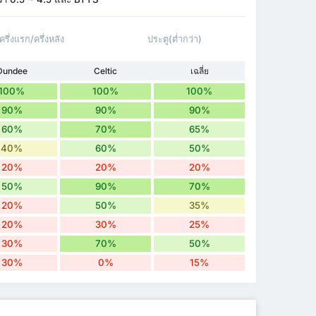
ครึ่งแรก/ครึ่งหลัง
ประตู(ต่ำกว่า)
Dundee
Celtic
เฉลี่ย
100%
100%
100%
90%
90%
90%
60%
70%
65%
40%
60%
50%
20%
20%
20%
50%
90%
70%
20%
50%
35%
20%
30%
25%
30%
70%
50%
30%
0%
15%