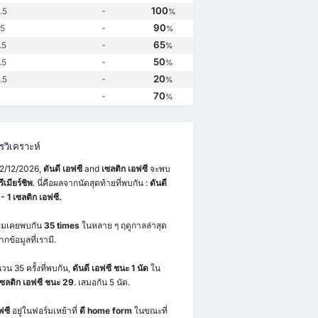
-
100
.5
%
-
90
.5
%
-
65
.5
%
-
50
.5
%
-
20
.5
%
-
70
%
วิเคราะห์
่ 2/12/2026,
ดันดี เอฟซี
and
เซลติก เอฟซี
จะพบ
ีเมียร์ชิพ
. นี่คือผลจากนัดสุดท้ายที่พบกัน :
ดันดี
- 1 เซลติก เอฟซี.
ทีมเคยพบกัน
35 times
ในหลาย ๆ ฤดูกาลล่าสุด
ากข้อมูลที่เรามี.
น 35 ครั้งที่พบกัน,
ดันดี เอฟซี ชนะ 1 นัด
ใน
เซลติก เอฟซี ชนะ 29
. เสมอกัน 5 นัด.
ฟซี
อยู่ในฟอร์มเหย้าที่
ดี home form
ในขณะที่