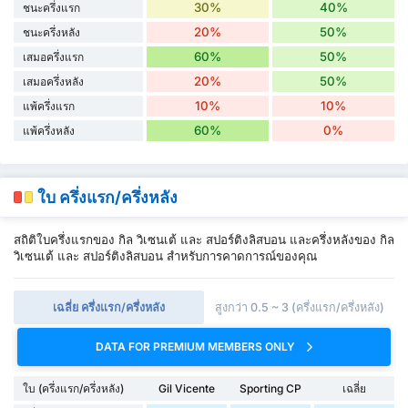
30%
40%
ชนะครึ่งแรก
20%
50%
ชนะครึ่งหลัง
60%
50%
เสมอครึ่งแรก
20%
50%
เสมอครึ่งหลัง
10%
10%
แพ้ครึ่งแรก
60%
0%
แพ้ครึ่งหลัง
ใบ ครึ่งแรก/ครึ่งหลัง
สถิติใบครึ่งแรกของ กิล วิเซนเต้ และ สปอร์ติงลิสบอน และครึ่งหลังของ กิล
วิเซนเต้ และ สปอร์ติงลิสบอน สำหรับการคาดการณ์ของคุณ
เฉลี่ย ครึ่งแรก/ครึ่งหลัง
สูงกว่า 0.5 ~ 3 (ครึ่งแรก/ครึ่งหลัง)
DATA FOR PREMIUM MEMBERS ONLY
ใบ (ครึ่งแรก/ครึ่งหลัง)
Gil Vicente
Sporting CP
เฉลี่ย