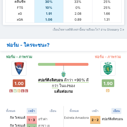
คลีนชีท
30%
33%
25%
FTS
10%
0%
25%
xG
1.91
2.08
1.66
xGA
1.06
0.89
1.31
เงื่อนไขทางสถิติเหล่านี้หมายถึงอะไร? อ่าน Glossary
ฟอร์ม - ใครจะชนะ?
ฟอร์ม - ภาพรวม
ฟอร์ม - ภาพรวม
สปอร์ติงลิสบอน
ดีกว่า
+90%
ดี
1.00
1.90
กว่า
ในแง่ของ
D
แต้มต่อเกม
L
W
D
L
L
ทั้งหมด
เหย้า
เยือน
ทั้งหมด
เหย้า
เยือน
กิล วิเซนเต้
Estrela Amadora
อรัวค่า
สปอร์ติงลิสบอน
1 - 3
2 - 2
กิล วิเซนเต้
คาซา เย