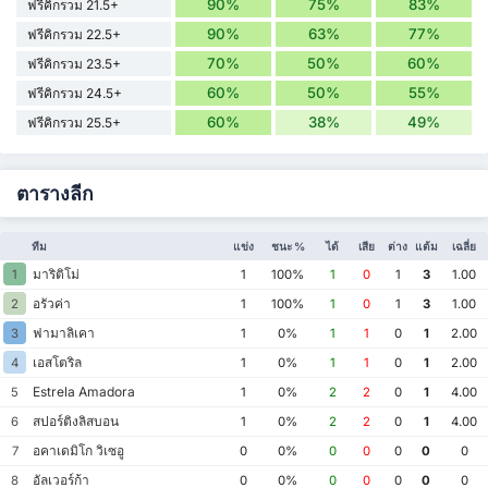
90%
75%
83%
ฟรีคิกรวม 21.5+
90%
63%
77%
ฟรีคิกรวม 22.5+
70%
50%
60%
ฟรีคิกรวม 23.5+
60%
50%
55%
ฟรีคิกรวม 24.5+
60%
38%
49%
ฟรีคิกรวม 25.5+
ตารางลีก
ทีม
แข่ง
ชนะ %
ได้
เสีย
ต่าง
แต้ม
เฉลี่ย
มาริติโม่
1
1
100%
1
0
1
3
1.00
อรัวค่า
2
1
100%
1
0
1
3
1.00
ฟามาลิเคา
3
1
0%
1
1
0
1
2.00
เอสโตริล
4
1
0%
1
1
0
1
2.00
Estrela Amadora
5
1
0%
2
2
0
1
4.00
สปอร์ติงลิสบอน
6
1
0%
2
2
0
1
4.00
อคาเดมิโก วิเซอู
7
0
0%
0
0
0
0
0
อัลเวอร์ก้า
8
0
0%
0
0
0
0
0