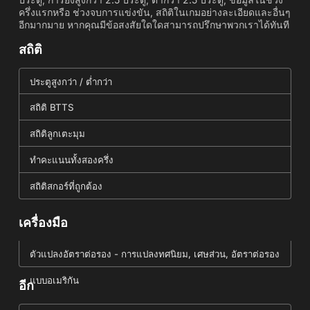
ครึ่งแรกหรือ ช่วงจบการแข่งขัน, สถิติในเกมอย่างละเอียดและอื่นๆ
อีกมากมาย หากคุณมีข้อสงสัยใดใดสามารถปรึกษาพวกเราได้ทันที
สถิติ
ประตูสูงกว่า / ต่ำกว่า
สถิติ BTTS
สถิติลูกเตะมุม
ทำคะแนนทั้งสองครึ่ง
สถิติสกอร์ที่ถูกต้อง
เครื่องมือ
ตัวแปลงอัตราต่อรอง - การแปลงทศนิยม, เศษส่วน, อัตราต่อรอง
แบบอเมริกัน
อีก