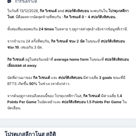
การวิเคราะห์
ในวันที่ 13/12/2026,
กิล วิเซนเต้
and
สปอร์ติงลิสบอน
จะพบกันใน
โปรตุเกสลีกา
โนส
. นี่คือผลจากนัดสุดท้ายที่พบกัน :
กิล วิเซนเต้ 0 - 4 สปอร์ติงลิสบอน.
ทั้งสองทีมเคยพบกัน
24 times
ในหลาย ๆ ฤดูกาลล่าสุดอ้างอิงจากข้อมูลที่เรามี.
จากจำนวน 24 ครั้งที่พบกัน,
กิล วิเซนเต้ ชนะ 2 นัด
ในขณะที่
สปอร์ติงลิสบอน
ชนะ 19
. เสมอกัน 3 นัด.
กิล วิเซนเต้
อยู่ในฟอร์มเหย้าที่
average home form
ในขณะที่
สปอร์ติงลิสบอน
เยี่ยมยอด at away
.
นัดที่ผ่านมาของ
กิล วิเซนเต้
และ
สปอร์ติงลิสบอน
มีค่าเฉลี่ย
3 goals
ขณะที่มี
BTTS เกิดขึ้น
50%
ในช่วงเวลาดังกล่าว.
จากต้นฤดูกาลจนถึงตอนนี้ของ โปรตุเกสลีกาโนส,
กิล วิเซนเต้
มีค่าเฉลี่ย
1.4
Points Per Game
ในนัดเหย้าและ
สปอร์ติงลิสบอน 1.5 Points Per Game
ใน
นัดเยือน.
โปรตุเกสลีกาโนส สถิติ