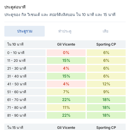
ประตูต่อนาที
ประตูของ กิล วิเซนเต้ และ สปอร์ติงลิสบอน ใน 10 นาที และ 15 นาที
ประตูรวม
ทำประตู
เสีย
ใน 10 นาที
Gil Vicente
Sporting CP
0%
6%
0 - 10 นาที
15%
6%
11 - 20 นาที
4%
6%
21 - 30 นาที
15%
6%
31 - 40 นาที
4%
12%
41 - 50 นาที
7%
9%
51 - 60 นาที
22%
18%
61 - 70 นาที
11%
18%
71 - 80 นาที
22%
18%
81 - 90 นาที
ใน 15 นาที
Gil Vicente
Sporting CP