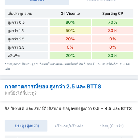
เสียประตูต่อเกม
Gil Vicente
Sporting CP
80%
70%
สูงกว่า 0.5
50%
30%
สูงกว่า 1.5
20%
0%
สูงกว่า 2.5
0%
0%
สูงกว่า 3.5
20%
30%
คลีนชีท
* ข้อมูลการเสียประตูรวมถึงเกมในบ้านและเกมเยือนที่ กิล วิเซนเต้ และ สปอร์ติงลิสบอน เคย
เล่น
การคาดการณ์ของ สูงกว่า 2.5 และ BTTS
นัดนี้ยิงได้กี่ประตู?
กิล วิเซนเต้ และ สปอร์ติงลิสบอน ข้อมูลของสูงกว่า 0.5 ~ 4.5 และ BTTS
ประตู (สูงกว่า)
ครึ่งแรก/ครึ่งหลัง
ประตู(ต่ำกว่า)