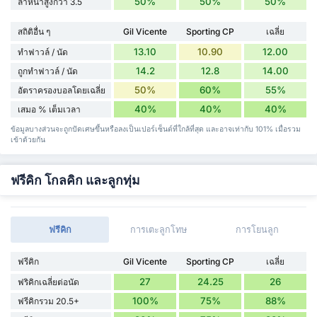
50%
50%
50%
ล้ำหน้าสูงกว่า 3.5
สถิติอื่น ๆ
Gil Vicente
Sporting CP
เฉลี่ย
13.10
10.90
12.00
ทำฟาวล์ / นัด
14.2
12.8
14.00
ถูกทำฟาวล์ / นัด
50%
60%
55%
อัตราครองบอลโดยเฉลี่ย
40%
40%
40%
เสมอ % เต็มเวลา
ข้อมูลบางส่วนจะถูกปัดเศษขึ้นหรือลงเป็นเปอร์เซ็นต์ที่ใกล้ที่สุด และอาจเท่ากับ 101% เมื่อรวม
เข้าด้วยกัน
ฟรีคิก โกลคิก และลูกทุ่ม
ฟรีคิก
การเตะลูกโทษ
การโยนลูก
ฟรีคิก
Gil Vicente
Sporting CP
เฉลี่ย
27
24.25
26
ฟริคิกเฉลี่ยต่อนัด
100%
75%
88%
ฟรีคิกรวม 20.5+