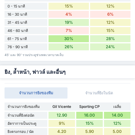
15%
12%
0 - 15 นาที
4%
6%
16 - 30 นาที
19%
12%
31 - 45 นาที
7%
15%
46 - 60 นาที
30%
28%
61 - 75 นาที
26%
24%
76 - 90 นาที
45' และ 90' รวมประตูช่วงทดเวลาบาดเจ็บ
ยิง, ล้ำหน้า, ฟาวล์ และอื่นๆ
จำนวนการยิงของทีม
จำนวนที่ยิงในนัด
จำนวนการยิงของทีม
Gil Vicente
Sporting CP
เฉลี่ย
12.90
16.00
14.00
จำนวนที่ยิงต่อนัด
9%
15%
12%
อัตราการเป็นประตู
4.20
5.90
5.00
ยิงตรงกรอบ / นัด