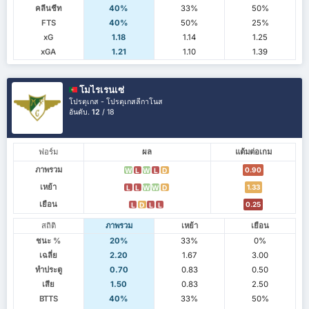
คลีนชีท
40%
33%
50%
FTS
40%
50%
25%
xG
1.18
1.14
1.25
xGA
1.21
1.10
1.39
โมไรเรนเซ่
โปรตุเกส - โปรตุเกสลีกาโนส
อันดับ.
12
/ 18
ฟอร์ม
ผล
แต้มต่อเกม
ภาพรวม
0.90
W
L
W
L
D
เหย้า
1.33
L
L
W
W
D
เยือน
0.25
L
D
L
L
สถิติ
ภาพรวม
เหย้า
เยือน
ชนะ %
20%
33%
0%
เฉลี่ย
2.20
1.67
3.00
ทำประตู
0.70
0.83
0.50
เสีย
1.50
0.83
2.50
BTTS
40%
33%
50%