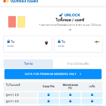
ใบเหลืองใบแดง
UNLOCK
ใบทั้งหมด / แมตช์
* ผลรวมการแจกใบต่อนัดระหว่าง คาซา เย และ โมไรเรน
เซ่
ใบ
ใบ
ต่อนัด
ต่อนัด
ใบรวม
จำนวนใบของทีม
DATA FOR PREMIUM MEMBERS ONLY
ใบในแมตช์
Moreirense
Casa Pia
เฉลี่ย
FC
สูงกว่า 2.5
สูงกว่า 3.5