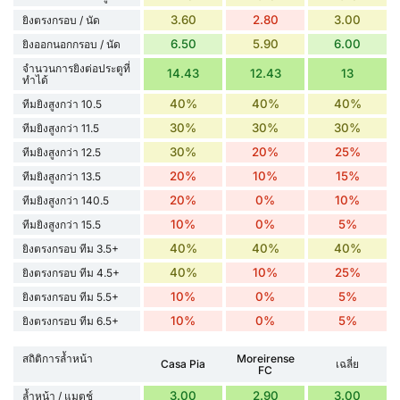
3.60
2.80
3.00
ยิงตรงกรอบ / นัด
6.50
5.90
6.00
ยิงออกนอกกรอบ / นัด
จำนวนการยิงต่อประตูที่
14.43
12.43
13
ทำได้
40%
40%
40%
ทีมยิงสูงกว่า 10.5
30%
30%
30%
ทีมยิงสูงกว่า 11.5
30%
20%
25%
ทีมยิงสูงกว่า 12.5
20%
10%
15%
ทีมยิงสูงกว่า 13.5
20%
0%
10%
ทีมยิงสูงกว่า 140.5
10%
0%
5%
ทีมยิงสูงกว่า 15.5
40%
40%
40%
ยิงตรงกรอบ ทีม 3.5+
40%
10%
25%
ยิงตรงกรอบ ทีม 4.5+
10%
0%
5%
ยิงตรงกรอบ ทีม 5.5+
10%
0%
5%
ยิงตรงกรอบ ทีม 6.5+
สถิติการล้ำหน้า
Moreirense
Casa Pia
เฉลี่ย
FC
3.00
2.90
3.00
ล้ำหน้า / แมตช์