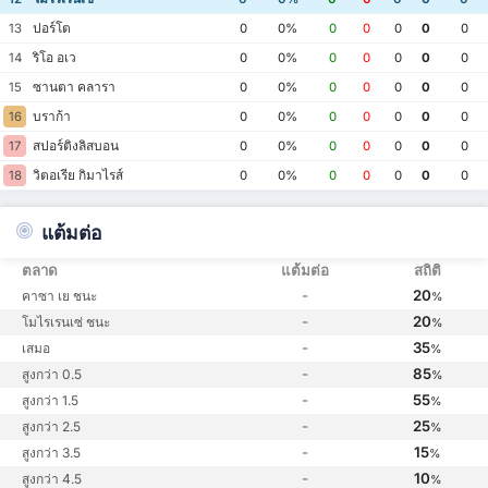
ปอร์โต
13
0
0%
0
0
0
0
0
ริโอ อเว
14
0
0%
0
0
0
0
0
ซานตา คลารา
15
0
0%
0
0
0
0
0
บราก้า
16
0
0%
0
0
0
0
0
สปอร์ติงลิสบอน
17
0
0%
0
0
0
0
0
วิตอเรีย กิมาไรส์
18
0
0%
0
0
0
0
0
แต้มต่อ
ตลาด
แต้มต่อ
สถิติ
-
20
คาซา เย ชนะ
%
-
20
โมไรเรนเซ่ ชนะ
%
-
35
เสมอ
%
-
85
สูงกว่า 0.5
%
-
55
สูงกว่า 1.5
%
-
25
สูงกว่า 2.5
%
-
15
สูงกว่า 3.5
%
-
10
สูงกว่า 4.5
%