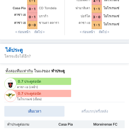
เบนฟิคก้า
โมไรเรนเซ่
1 - 1
4 - 1
Casa Pia
CD Tondela
ฟามาลิเคา
โมไรเรนเซ่
0 - 1
1 - 1
คาซา เย
บราก้า
ปอร์โต
โมไรเรนเซ่
0 - 1
3 - 0
คาซา เย
ซานตา คลารา
คาซา เย
โมไรเรนเซ่
0 - 0
1 - 1
ก่อนหน้า
ถัดไป
ก่อนหน้า
ถัดไป
ได้ประตู
ใครจะยิงได้อีก?
ทั้งสองทีมเท่ากัน
ในแง่ของ
ทำประตู
0.7 ประตูต่อนัด
คาซา เย (เหย้า)
0.7 ประตูต่อนัด
โมไรเรนเซ่ (เยือน)
เต็มเวลา
ครึ่งแรก/ครึ่งหลัง
ทำประตูต่อเกม
Casa Pia
Moreirense FC