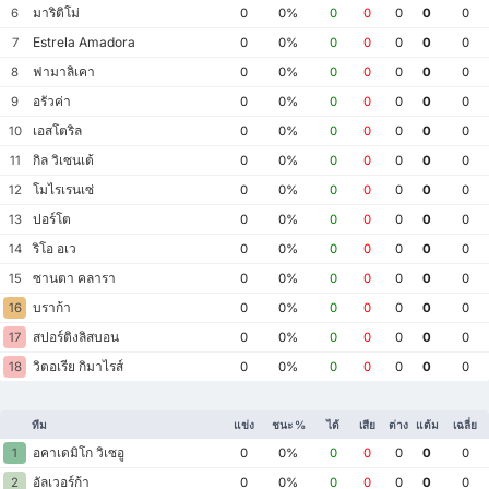
มาริติโม่
6
0
0%
0
0
0
0
0
Estrela Amadora
7
0
0%
0
0
0
0
0
ฟามาลิเคา
8
0
0%
0
0
0
0
0
อรัวค่า
9
0
0%
0
0
0
0
0
เอสโตริล
10
0
0%
0
0
0
0
0
กิล วิเซนเต้
11
0
0%
0
0
0
0
0
โมไรเรนเซ่
12
0
0%
0
0
0
0
0
ปอร์โต
13
0
0%
0
0
0
0
0
ริโอ อเว
14
0
0%
0
0
0
0
0
ซานตา คลารา
15
0
0%
0
0
0
0
0
บราก้า
16
0
0%
0
0
0
0
0
สปอร์ติงลิสบอน
17
0
0%
0
0
0
0
0
วิตอเรีย กิมาไรส์
18
0
0%
0
0
0
0
0
ทีม
แข่ง
ชนะ %
ได้
เสีย
ต่าง
แต้ม
เฉลี่ย
อคาเดมิโก วิเซอู
1
0
0%
0
0
0
0
0
อัลเวอร์ก้า
2
0
0%
0
0
0
0
0