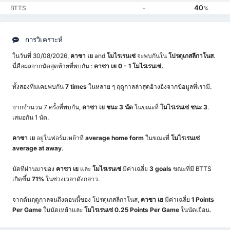
-
40
BTTS
%
การวิเคราะห์
ในวันที่ 30/08/2026,
คาซา เย
and
โมไรเรนเซ่
จะพบกันใน
โปรตุเกสลีกาโนส
.
นี่คือผลจากนัดสุดท้ายที่พบกัน :
คาซา เย 0 - 1 โมไรเรนเซ่.
ทั้งสองทีมเคยพบกัน
7 times
ในหลาย ๆ ฤดูกาลล่าสุดอ้างอิงจากข้อมูลที่เรามี.
จากจำนวน 7 ครั้งที่พบกัน,
คาซา เย ชนะ 3 นัด
ในขณะที่
โมไรเรนเซ่ ชนะ 3
.
เสมอกัน 1 นัด.
คาซา เย
อยู่ในฟอร์มเหย้าที่
average home form
ในขณะที่
โมไรเรนเซ่
average at away
.
นัดที่ผ่านมาของ
คาซา เย
และ
โมไรเรนเซ่
มีค่าเฉลี่ย
3 goals
ขณะที่มี BTTS
เกิดขึ้น
71%
ในช่วงเวลาดังกล่าว.
จากต้นฤดูกาลจนถึงตอนนี้ของ โปรตุเกสลีกาโนส,
คาซา เย
มีค่าเฉลี่ย
1 Points
Per Game
ในนัดเหย้าและ
โมไรเรนเซ่ 0.25 Points Per Game
ในนัดเยือน.