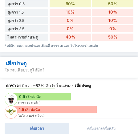
60%
50%
สูงกว่า 0.5
10%
10%
สูงกว่า 1.5
0%
10%
สูงกว่า 2.5
0%
0%
สูงกว่า 3.5
40%
50%
ไม่สามารถทำประตู
* สถิติรวมทั้งเกมเหย้าและเยือนที่ คาซา เย และ โมไรเรนเซ่ เคยเล่น
เสียประตู
ใครจะเสียประตูได้อีก?
คาซา เย
ดีกว่า
+67%
ดีกว่า
ในแง่ของ
เสียประตู
0.9 เสียต่อนัด
คาซา เย (เหย้า)
1.5 เสียต่อนัด
โมไรเรนเซ่ (เยือน)
เต็มเวลา
ครึ่งแรก/ครึ่งหลัง