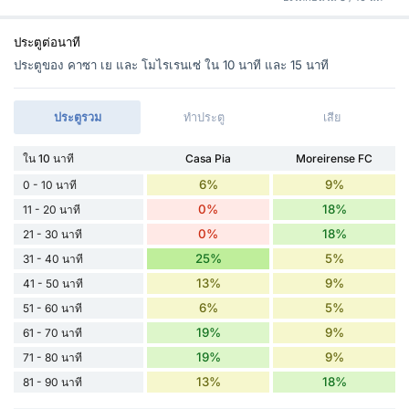
ประตูต่อนาที
ประตูของ คาซา เย และ โมไรเรนเซ่ ใน 10 นาที และ 15 นาที
ประตูรวม
ทำประตู
เสีย
ใน 10 นาที
Casa Pia
Moreirense FC
6%
9%
0 - 10 นาที
0%
18%
11 - 20 นาที
0%
18%
21 - 30 นาที
25%
5%
31 - 40 นาที
13%
9%
41 - 50 นาที
6%
5%
51 - 60 นาที
19%
9%
61 - 70 นาที
19%
9%
71 - 80 นาที
13%
18%
81 - 90 นาที