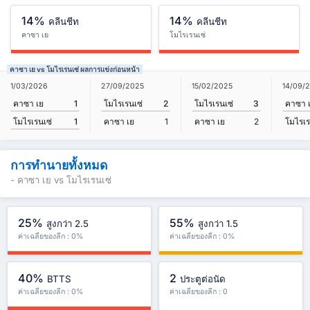
14%
14%
คลีนชีท
คลีนชีท
คาซา เย
โมไรเรนเซ่
คาซา เย vs โมไรเรนเซ่ ผลการแข่งก่อนหน้า
1/03/2026
27/09/2025
15/02/2025
14/09/
คาซา เย
1
โมไรเรนเซ่
2
โมไรเรนเซ่
3
คาซา 
โมไรเรนเซ่
1
คาซา เย
1
คาซา เย
2
โมไรเร
การทำนายทั้งหมด
- คาซา เย vs โมไรเรนเซ่
25%
55%
สูงกว่า 2.5
สูงกว่า 1.5
ค่าเฉลี่ยของลีก : 0%
ค่าเฉลี่ยของลีก : 0%
40%
2
BTTS
ประตูต่อนัด
ค่าเฉลี่ยของลีก : 0%
ค่าเฉลี่ยของลีก : 0