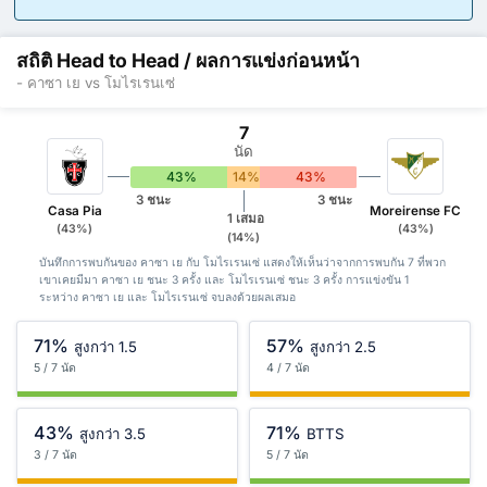
สถิติ Head to Head / ผลการแข่งก่อนหน้า
- คาซา เย vs โมไรเรนเซ่
7
นัด
43%
14%
43%
3 ชนะ
3 ชนะ
Casa Pia
Moreirense FC
1 เสมอ
(43%)
(43%)
(14%)
บันทึกการพบกันของ คาซา เย กับ โมไรเรนเซ่ แสดงให้เห็นว่าจากการพบกัน 7 ที่พวก
เขาเคยมีมา คาซา เย ชนะ 3 ครั้ง และ โมไรเรนเซ่ ชนะ 3 ครั้ง การแข่งขัน 1
ระหว่าง คาซา เย และ โมไรเรนเซ่ จบลงด้วยผลเสมอ
71%
57%
สูงกว่า 1.5
สูงกว่า 2.5
5 / 7 นัด
4 / 7 นัด
43%
71%
สูงกว่า 3.5
BTTS
3 / 7 นัด
5 / 7 นัด