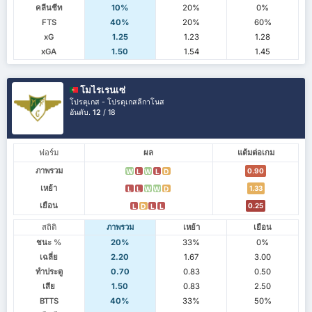
คลีนชีท
10%
20%
0%
FTS
40%
20%
60%
xG
1.25
1.23
1.28
xGA
1.50
1.54
1.45
โมไรเรนเซ่
โปรตุเกส - โปรตุเกสลีกาโนส
อันดับ.
12
/ 18
ฟอร์ม
ผล
แต้มต่อเกม
ภาพรวม
0.90
W
L
W
L
D
เหย้า
1.33
L
L
W
W
D
เยือน
0.25
L
D
L
L
สถิติ
ภาพรวม
เหย้า
เยือน
ชนะ %
20%
33%
0%
เฉลี่ย
2.20
1.67
3.00
ทำประตู
0.70
0.83
0.50
เสีย
1.50
0.83
2.50
BTTS
40%
33%
50%