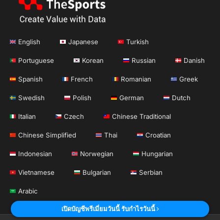
English
Japanese
Turkish
Portuguese
Korean
Russian
Danish
Spanish
French
Romanian
Greek
Swedish
Polish
German
Dutch
Italian
Czech
Chinese Traditional
Chinese Simplified
Thai
Croatian
Indonesian
Norwegian
Hungarian
Vietnamese
Bulgarian
Serbian
Arabic
เปิดบัญชีพรีเมี่ยมวันนี้ รับกำไรวันนี้