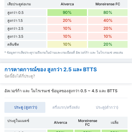
เสียประตูต่อเกม
Alverca
Moreirense FC
90%
80%
สูงกว่า 0.5
20%
40%
สูงกว่า 1.5
10%
20%
สูงกว่า 2.5
10%
10%
สูงกว่า 3.5
10%
20%
คลีนชีท
* ข้อมูลการเสียประตูรวมถึงเกมในบ้านและเกมเยือนที่ อัลเวอร์ก้า และ โมไรเรนเซ่ เคยเล่น
การคาดการณ์ของ สูงกว่า 2.5 และ BTTS
นัดนี้ยิงได้กี่ประตู?
อัลเวอร์ก้า และ โมไรเรนเซ่ ข้อมูลของสูงกว่า 0.5 ~ 4.5 และ BTTS
ประตู (สูงกว่า)
ครึ่งแรก/ครึ่งหลัง
ประตู(ต่ำกว่า)
ประตูในแมตช์
Moreirense
Alverca
เฉลี่ย
FC