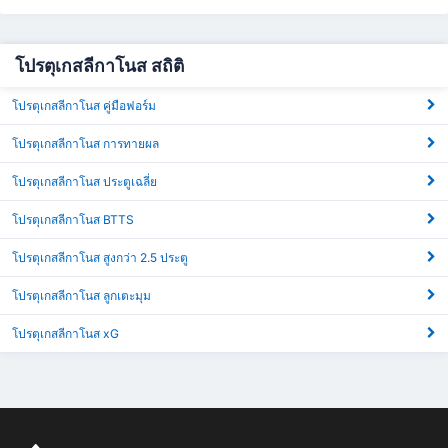
โปรตุเกสลีกาโนส สถิติ
โปรตุเกสลีกาโนส คู่มือฟอร์ม
โปรตุเกสลีกาโนส การทายผล
โปรตุเกสลีกาโนส ประตูเฉลี่ย
โปรตุเกสลีกาโนส BTTS
โปรตุเกสลีกาโนส สูงกว่า 2.5 ประตู
โปรตุเกสลีกาโนส ลูกเตะมุม
โปรตุเกสลีกาโนส xG