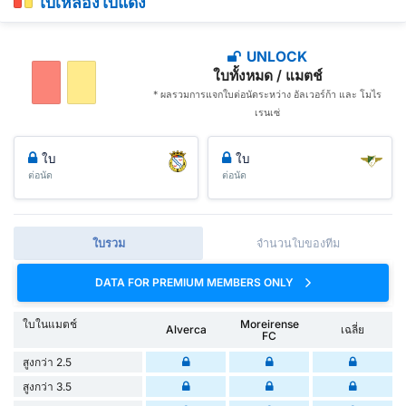
ใบเหลืองใบแดง
UNLOCK
ใบทั้งหมด / แมตช์
* ผลรวมการแจกใบต่อนัดระหว่าง อัลเวอร์ก้า และ โมไร
เรนเซ่
ใบ
ใบ
ต่อนัด
ต่อนัด
ใบรวม
จำนวนใบของทีม
DATA FOR PREMIUM MEMBERS ONLY
ใบในแมตช์
Moreirense
Alverca
เฉลี่ย
FC
สูงกว่า 2.5
สูงกว่า 3.5