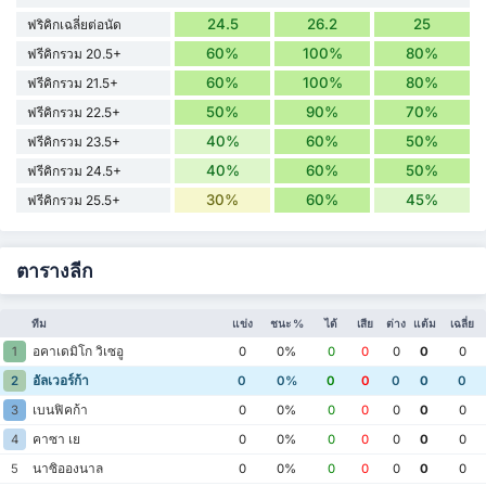
24.5
26.2
25
ฟริคิกเฉลี่ยต่อนัด
60%
100%
80%
ฟรีคิกรวม 20.5+
60%
100%
80%
ฟรีคิกรวม 21.5+
50%
90%
70%
ฟรีคิกรวม 22.5+
40%
60%
50%
ฟรีคิกรวม 23.5+
40%
60%
50%
ฟรีคิกรวม 24.5+
30%
60%
45%
ฟรีคิกรวม 25.5+
ตารางลีก
ทีม
แข่ง
ชนะ %
ได้
เสีย
ต่าง
แต้ม
เฉลี่ย
อคาเดมิโก วิเซอู
1
0
0%
0
0
0
0
0
อัลเวอร์ก้า
2
0
0%
0
0
0
0
0
เบนฟิคก้า
3
0
0%
0
0
0
0
0
คาซา เย
4
0
0%
0
0
0
0
0
นาซิอองนาล
5
0
0%
0
0
0
0
0