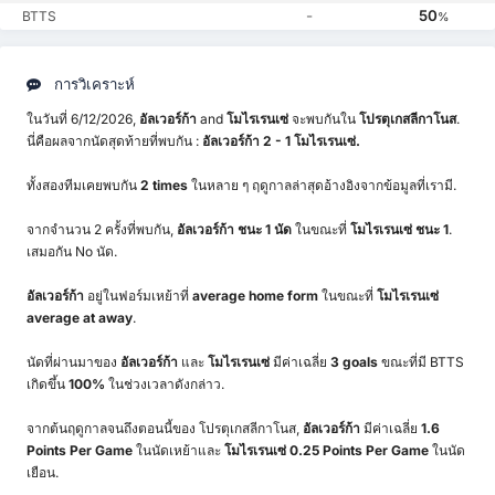
-
50
BTTS
%
การวิเคราะห์
ในวันที่ 6/12/2026,
อัลเวอร์ก้า
and
โมไรเรนเซ่
จะพบกันใน
โปรตุเกสลีกาโนส
.
นี่คือผลจากนัดสุดท้ายที่พบกัน :
อัลเวอร์ก้า 2 - 1 โมไรเรนเซ่.
ทั้งสองทีมเคยพบกัน
2 times
ในหลาย ๆ ฤดูกาลล่าสุดอ้างอิงจากข้อมูลที่เรามี.
จากจำนวน 2 ครั้งที่พบกัน,
อัลเวอร์ก้า ชนะ 1 นัด
ในขณะที่
โมไรเรนเซ่ ชนะ 1
.
เสมอกัน No นัด.
อัลเวอร์ก้า
อยู่ในฟอร์มเหย้าที่
average home form
ในขณะที่
โมไรเรนเซ่
average at away
.
นัดที่ผ่านมาของ
อัลเวอร์ก้า
และ
โมไรเรนเซ่
มีค่าเฉลี่ย
3 goals
ขณะที่มี BTTS
เกิดขึ้น
100%
ในช่วงเวลาดังกล่าว.
จากต้นฤดูกาลจนถึงตอนนี้ของ โปรตุเกสลีกาโนส,
อัลเวอร์ก้า
มีค่าเฉลี่ย
1.6
Points Per Game
ในนัดเหย้าและ
โมไรเรนเซ่ 0.25 Points Per Game
ในนัด
เยือน.