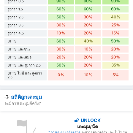
90%
90%
90%
สูงกว่า 0.5
60%
60%
60%
สูงกว่า 1.5
50%
30%
40%
สูงกว่า 2.5
30%
20%
25%
สูงกว่า 3.5
10%
20%
15%
สูงกว่า 4.5
60%
40%
50%
BTTS
30%
10%
20%
BTTS และชนะ
20%
20%
20%
BTTS และเสมอ
50%
20%
35%
BTTS และ สูงกว่า 2.5
BTTS ไม่มี และ สูงกว่า
0%
10%
5%
2.5
สถิติลูกเตะมุม
จะมีการเตะมุมกี่ครั้ง?
UNLOCK
เตะมุม/นัด
* การเตะมุมเฉลี่ยต่อนัด
ระหว่าง อัลเวอร์ก้า และ โมไรเรน