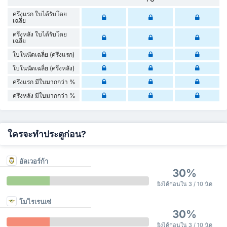
ครึ่งแรก ใบได้รับโดย
เฉลี่ย
ครึ่งหลัง ใบได้รับโดย
เฉลี่ย
ใบในนัดเฉลี่ย (ครึ่งแรก)
ใบในนัดเฉลี่ย (ครึ่งหลัง)
ครึ่งแรก มีใบมากกว่า %
ครึ่งหลัง มีใบมากกว่า %
ใครจะทำประตูก่อน?
อัลเวอร์ก้า
30%
ยิงได้ก่อนใน 3 / 10 นัด
โมไรเรนเซ่
30%
ยิงได้ก่อนใน 3 / 10 นัด