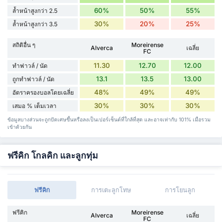
60%
50%
55%
ล้ำหน้าสูงกว่า 2.5
30%
20%
25%
ล้ำหน้าสูงกว่า 3.5
สถิติอื่น ๆ
Moreirense
Alverca
เฉลี่ย
FC
11.30
12.70
12.00
ทำฟาวล์ / นัด
13.1
13.5
13.00
ถูกทำฟาวล์ / นัด
48%
49%
49%
อัตราครองบอลโดยเฉลี่ย
30%
30%
30%
เสมอ % เต็มเวลา
ข้อมูลบางส่วนจะถูกปัดเศษขึ้นหรือลงเป็นเปอร์เซ็นต์ที่ใกล้ที่สุด และอาจเท่ากับ 101% เมื่อรวม
เข้าด้วยกัน
ฟรีคิก โกลคิก และลูกทุ่ม
ฟรีคิก
การเตะลูกโทษ
การโยนลูก
ฟรีคิก
Moreirense
Alverca
เฉลี่ย
FC