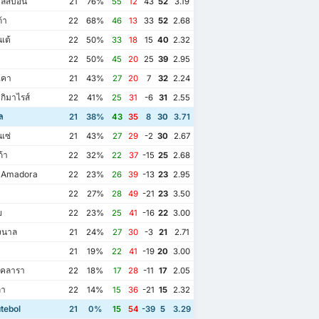
งลิสบอน
21
76%
55
12
43
52
3.19
้า
22
68%
46
13
33
52
2.68
เต้
22
50%
33
18
15
40
2.32
22
50%
45
20
25
39
2.95
เคา
21
43%
27
20
7
32
2.24
 กิมาไรส์
22
41%
25
31
-6
31
2.55
ล
21
38%
43
35
8
30
3.71
เซ่
21
43%
27
29
-2
30
2.67
ก้า
22
32%
22
37
-15
25
2.68
a Amadora
22
23%
26
39
-13
23
2.95
22
27%
28
49
-21
23
3.50
ย
22
23%
25
41
-16
22
3.00
งนาล
21
24%
27
30
-3
21
2.71
21
19%
22
41
-19
20
3.00
คลารา
22
18%
17
28
-11
17
2.05
่า
22
14%
15
36
-21
15
2.32
tebol
21
0%
15
54
-39
5
3.29