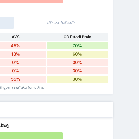
ครึ่งแรก/ครึ่งหลัง
AVS
GD Estoril Praia
45%
70%
18%
60%
0%
30%
0%
30%
55%
30%
้อมูลของ เอสโตริล ในเกมเยือน
ประตู