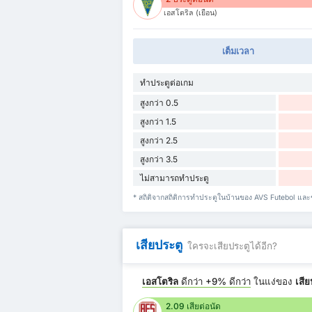
เอสโตริล (เยือน)
เต็มเวลา
ทำประตูต่อเกม
สูงกว่า 0.5
สูงกว่า 1.5
สูงกว่า 2.5
สูงกว่า 3.5
ไม่สามารถทำประตู
* สถิติจากสถิติการทำประตูในบ้านของ AVS Futebol และข
เสียประตู
ใครจะเสียประตูได้อีก?
เอสโตริล
ดีกว่า
+9%
ดีกว่า
ในแง่ของ
เสีย
2.09 เสียต่อนัด