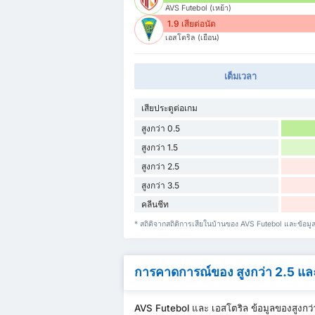
AVS Futebol (เหย้า)
1.9 เสียต่อนัด
เอสโตริล (เยือน)
เต็มเวลา
เสียประตูต่อเกม
สูงกว่า 0.5
สูงกว่า 1.5
สูงกว่า 2.5
สูงกว่า 3.5
คลีนชีท
* สถิติจากสถิติการเสียในบ้านของ AVS Futebol และข้อมู
การคาดการณ์ของ สูงกว่า 2.5 แ
AVS Futebol และ เอสโตริล ข้อมูลของสูงกว