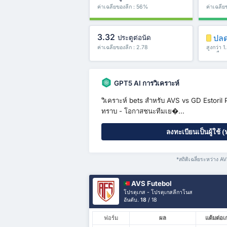
ค่าเฉลี่ยของลีก : 56%
ค่าเฉลี่
3.32
ปลด
ประตูต่อนัด
ค่าเฉลี่ยของลีก : 2.78
สูงกว่า 1
และอื่น 
GPT5 AI การวิเคราะห์
วิเคราะห์ bets สำหรับ AVS vs GD Estoril P
ทราบ - โอกาสชนะทีมเย�...
ลงทะเบียนเป็นผู้ใช้ (
*สถิติเฉลี่ยระหว่าง 
AVS Futebol
โปรตุเกส - โปรตุเกสลีกาโนส
อันดับ.
18
/ 18
ฟอร์ม
ผล
แต้มต่อเ