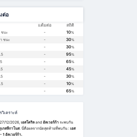
มต่อ
แต้มต่อ
สถิติ
-
10
ล ชนะ
%
-
30
ก้า ชนะ
%
-
30
%
-
95
.5
%
-
65
.5
%
-
45
.5
%
-
30
.5
%
-
10
.5
%
-
65
%
วิเคราะห์
่ 27/12/2026,
เอสโตริล
and
อัลเวอร์ก้า
จะพบกัน
ุเกสลีกาโนส
. นี่คือผลจากนัดสุดท้ายที่พบกัน :
เอส
- 1 อัลเวอร์ก้า.