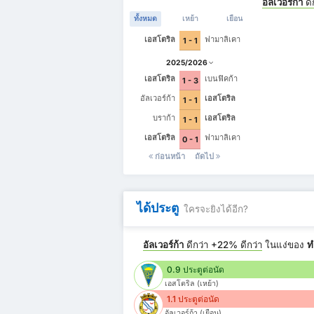
อัลเวอร์ก้า
ดี
ทั้งหมด
เหย้า
เยือน
เอสโตริล
ฟามาลิเคา
1 - 1
2025/2026
เอสโตริล
เบนฟิคก้า
1 - 3
อัลเวอร์ก้า
เอสโตริล
1 - 1
บราก้า
เอสโตริล
1 - 1
เอสโตริล
ฟามาลิเคา
0 - 1
ก่อนหน้า
ถัดไป
ได้ประตู
ใครจะยิงได้อีก?
อัลเวอร์ก้า
ดีกว่า
+22%
ดีกว่า
ในแง่ของ
ท
0.9 ประตูต่อนัด
เอสโตริล (เหย้า)
1.1 ประตูต่อนัด
อัลเวอร์ก้า (เยือน)