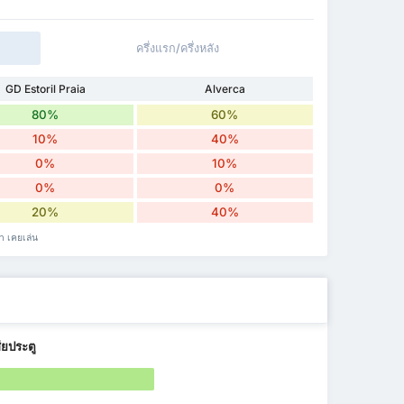
ครึ่งแรก/ครึ่งหลัง
GD Estoril Praia
Alverca
80%
60%
10%
40%
0%
10%
0%
0%
20%
40%
้า เคยเล่น
ียประตู