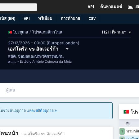
API
ค้นหาแมตช์
สถ
นนิส (EN)
API
พรีเมี่ยม
การทำนาย
CSV
/
โปรตุเกสลีกาโนส
H2H ที่ผ่านมา
โปรตุเกส
27/12/2026 - 00:00 (Europe/London)
เอสโตริล vs อัลเวอร์ก้า
สถิติ, ข้อมูลและประวัติการพบกัน
สนาม -
Estádio António Coimbra da Mota
ผู้เล่น
นในช่วงต้นฤดูกาล
แสดงสถิติฤดูกาล
โปร
ทีม
ฟามาลิ
1
ก่อนหน้า
- เอสโตริล vs อัลเวอร์ก้า