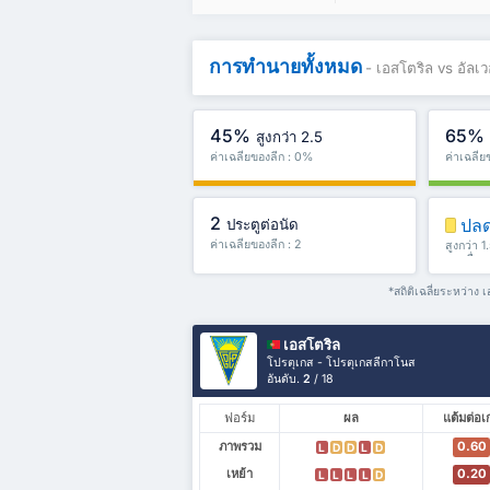
การทำนายทั้งหมด
- เอสโตริล vs อัลเวอ
45%
65%
สูงกว่า 2.5
ค่าเฉลี่ยของลีก : 0%
ค่าเฉลี่
2
ปลด
ประตูต่อนัด
ค่าเฉลี่ยของลีก : 2
สูงกว่า 1
และอื่น 
*สถิติเฉลี่ยระหว่าง 
เอสโตริล
โปรตุเกส - โปรตุเกสลีกาโนส
อันดับ.
2
/ 18
ฟอร์ม
ผล
แต้มต่อเ
ภาพรวม
0.60
L
D
D
L
D
เหย้า
0.20
L
L
L
L
D