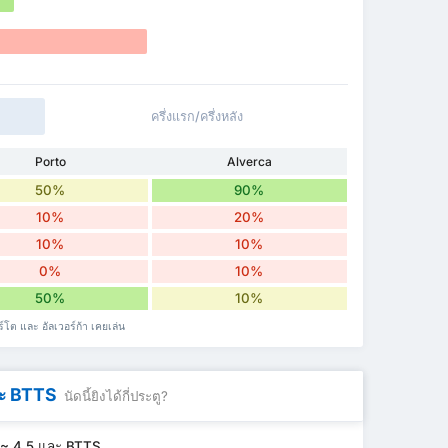
ครึ่งแรก/ครึ่งหลัง
Porto
Alverca
50%
90%
10%
20%
10%
10%
0%
10%
50%
10%
์โต และ อัลเวอร์ก้า เคยเล่น
ละ BTTS
นัดนี้ยิงได้กี่ประตู?
.5 ~ 4.5 และ BTTS