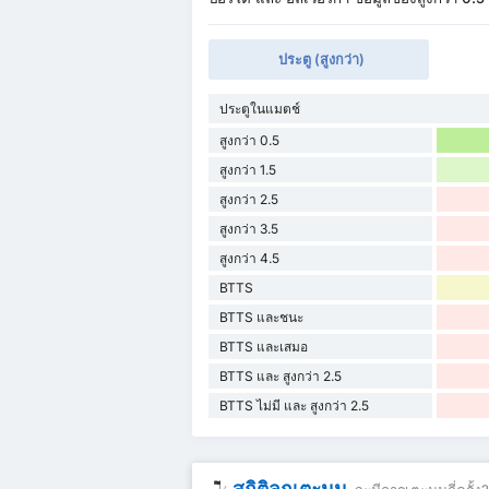
ประตู (สูงกว่า)
ประตูในแมตช์
สูงกว่า 0.5
สูงกว่า 1.5
สูงกว่า 2.5
สูงกว่า 3.5
สูงกว่า 4.5
BTTS
BTTS และชนะ
BTTS และเสมอ
BTTS และ สูงกว่า 2.5
BTTS ไม่มี และ สูงกว่า 2.5
สถิติลูกเตะมุม