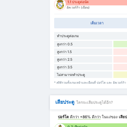
1.1 ประตูต่อนัด
อัลเวอร์ก้า (เยือน)
เต็มเวลา
ทำประตูต่อเกม
สูงกว่า 0.5
สูงกว่า 1.5
สูงกว่า 2.5
สูงกว่า 3.5
ไม่สามารถทำประตู
* สถิติรวมทั้งเกมเหย้าและเยือนที่ ปอร์โต และ อัลเวอร์ก้า
เสียประตู
ใครจะเสียประตูได้อีก?
ปอร์โต
ดีกว่า
+86%
ดีกว่า
ในแง่ของ
เสีย
0.7 เสียต่อนัด