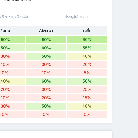
ครึ่งแรก/ครึ่งหลัง
ประตู(ต่ำกว่า)
Porto
Alverca
เฉลี่ย
90%
90%
90%
50%
60%
55%
30%
50%
40%
10%
30%
20%
0%
10%
5%
40%
60%
50%
20%
30%
25%
10%
20%
15%
30%
50%
40%
0%
0%
0%