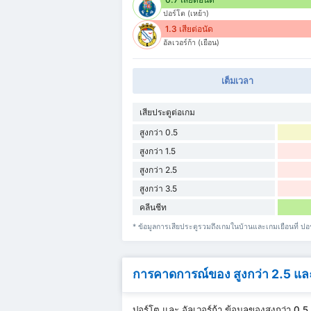
ปอร์โต (เหย้า)
1.3 เสียต่อนัด
อัลเวอร์ก้า (เยือน)
เต็มเวลา
เสียประตูต่อเกม
สูงกว่า 0.5
สูงกว่า 1.5
สูงกว่า 2.5
สูงกว่า 3.5
คลีนชีท
* ข้อมูลการเสียประตูรวมถึงเกมในบ้านและเกมเยือนที่ ปอร
การคาดการณ์ของ สูงกว่า 2.5 แ
ปอร์โต และ อัลเวอร์ก้า ข้อมูลของสูงกว่า 0