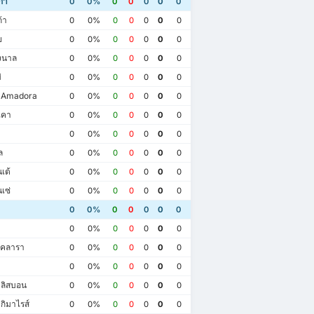
ก้า
0
0%
0
0
0
0
0
้า
0
0%
0
0
0
0
0
ย
0
0%
0
0
0
0
0
งนาล
0
0%
0
0
0
0
0
่
0
0%
0
0
0
0
0
a Amadora
0
0%
0
0
0
0
0
เคา
0
0%
0
0
0
0
0
0
0%
0
0
0
0
0
ล
0
0%
0
0
0
0
0
เต้
0
0%
0
0
0
0
0
เซ่
0
0%
0
0
0
0
0
0
0%
0
0
0
0
0
0
0%
0
0
0
0
0
คลารา
0
0%
0
0
0
0
0
0
0%
0
0
0
0
0
งลิสบอน
0
0%
0
0
0
0
0
 กิมาไรส์
0
0%
0
0
0
0
0