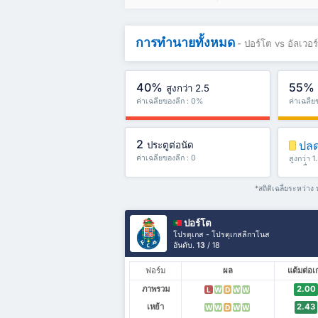
การทำนายทั้งหมด
- ปอร์โต vs อัลเวอร์
40%
55%
สูงกว่า 2.5
ค่าเฉลี่ยของลีก : 0%
ค่าเฉลี่
2
ปลด
ประตูต่อนัด
ค่าเฉลี่ยของลีก : 0
สูงกว่า 1
และอื่น 
*สถิติเฉลี่ยระหว่าง
ปอร์โต
โปรตุเกส - โปรตุเกสลีกาโนส
อันดับ.
13
/ 18
ฟอร์ม
ผล
แต้มต่อเ
ภาพรวม
2.00
L
W
D
W
W
เหย้า
2.43
W
W
D
W
W