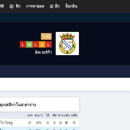
ิติ
ลีก
การทายผล
อีก
ล็อกอิน
1.20
L
W
L
D
L
อัลเวอร์ก้า
ตุเกสลีกาโนส ตาราง
แข่ง
ชนะ %
ได้
เสีย
ต่าง
แต้ม
เฉลี่ย
ก วิเซอู
0
0%
0
0
0
0
0