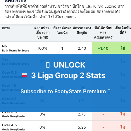
การเดิมพันที่มีค่าคำนวณสำหรับ ซาวิสซ่า บีดโกซ และ KTSK Luzino หาก
อัตราต่อรองของเจ้ามือรับพนันสูงกว่าอัตราต่อรองโดยนัย อัตราต่อรองดัง
กล่าวก็มีแนวโน้มที่จะทำกำไรได้ในระยะยาว
ตลาด
ความน่าจะ
อัตราต่อรอง
อัตราต่อรอง
ข้อได้เปรียบ
เป็นเดิมพัน
เป็น (จาก
โดยนัย
ปัจจุบัน
ทาง
ที่ดี?
ประวัติ)
คณิตศาสตร์
No
100%
1
2.40
+1.40
ใช่
Both Teams To Score
Yes
0%
1.72
-
ไม่
UNLOCK
Both Teams To Score
Over 0.5
3 Liga Group 2 Stats
0%
1.02
-
ไม่
Goals Over/Under
Over 1.5
0%
1.20
-
ไม่
Subscribe to FootyStats Premium
Goals Over/Under
Over 2.5
0%
1.72
-
ไม่
Goals Over/Under
Over 3.5
0%
2.75
-
ไม่
Goals Over/Under
Over 4.5
0%
5.25
-
ไม่
Goals Over/Under