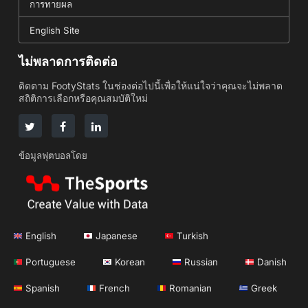
การทายผล
English Site
ไม่พลาดการติดต่อ
ติดตาม FootyStats ในช่องต่อไปนี้เพื่อให้แน่ใจว่าคุณจะไม่พลาด
สถิติการเลือกหรือคุณสมบัติใหม่
ข้อมูลฟุตบอลโดย
English
Japanese
Turkish
Portuguese
Korean
Russian
Danish
Spanish
French
Romanian
Greek