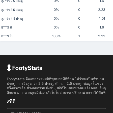
0%
0
1.6
สูงกว่า 2.5 ประตู
0%
0
2.23
สูงกว่า 3.5 ประตู
0%
0
4.01
สูงกว่า 4.5 ประตู
0%
0
1.6
BTTS มี
100%
1
2.22
BTTS ไม่
FootyStats คือแหล่งรวมสถิติฟุตบอลที่ดีที่สุด ไม่ว่าจะเป็นจำนวน
ประตู, การยิงสูงกว่า 2.5 ประตู, ต่ำกว่า 2.5 ประตู, ข้อมูลในช่วง
ครึ่งแรกหรือ ช่วงจบการแข่งขัน, สถิติในเกมอย่างละเอียดและอื่นๆ
อีกมากมาย หากคุณมีข้อสงสัยใดใดสามารถปรึกษาพวกเราได้ทันที
สถิติ