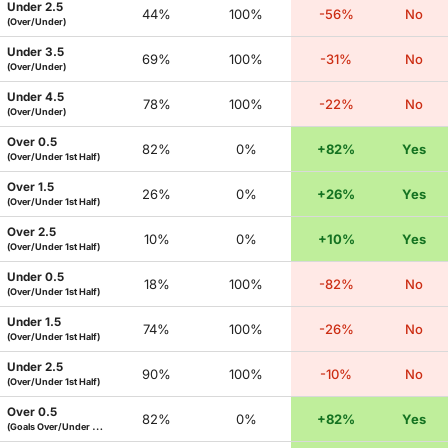
Under 2.5
44%
100%
-56%
No
(Over/Under)
Under 3.5
69%
100%
-31%
No
(Over/Under)
Under 4.5
78%
100%
-22%
No
(Over/Under)
Over 0.5
82%
0%
+82%
Yes
(Over/Under 1st Half)
Over 1.5
26%
0%
+26%
Yes
(Over/Under 1st Half)
Over 2.5
10%
0%
+10%
Yes
(Over/Under 1st Half)
Under 0.5
18%
100%
-82%
No
(Over/Under 1st Half)
Under 1.5
74%
100%
-26%
No
(Over/Under 1st Half)
Under 2.5
90%
100%
-10%
No
(Over/Under 1st Half)
Over 0.5
82%
0%
+82%
Yes
(Goals Over/Under 1st Half)