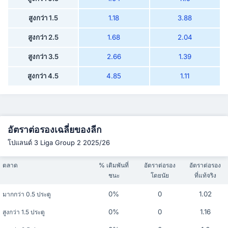
สูงกว่า 1.5
1.18
3.88
สูงกว่า 2.5
1.68
2.04
สูงกว่า 3.5
2.66
1.39
สูงกว่า 4.5
4.85
1.11
อัตราต่อรองเฉลี่ยของลีก
โปแลนด์ 3 Liga Group 2 2025/26
ตลาด
% เดิมพันที่
อัตราต่อรอง
อัตราต่อรอง
ชนะ
โดยนัย
ที่แท้จริง
0%
0
1.02
มากกว่า 0.5 ประตู
0%
0
1.16
สูงกว่า 1.5 ประตู