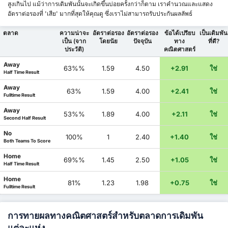
สูงเกินไป แม้ว่าการเดิมพันนั้นจะเกิดขึ้นบ่อยครั้งกว่าก็ตาม เราคำนวณและแสดง
อัตราต่อรองที่ 'เสีย' มากที่สุดให้คุณดู ซึ่งเราไม่สามารถรับประกันผลลัพธ์
ตลาด
ความน่าจะ
อัตราต่อรอง
อัตราต่อรอง
ข้อได้เปรียบ
เป็นเดิมพัน
เป็น (จาก
โดยนัย
ปัจจุบัน
ทาง
ที่ดี?
ประวัติ)
คณิตศาสตร์
Away
63%%
1.59
4.50
+2.91
ใช่
Half Time Result
Away
63%
1.59
4.00
+2.41
ใช่
Fulltime Result
Away
53%%
1.89
4.00
+2.11
ใช่
Second Half Result
No
100%
1
2.40
+1.40
ใช่
Both Teams To Score
Home
69%%
1.45
2.50
+1.05
ใช่
Half Time Result
Home
81%
1.23
1.98
+0.75
ใช่
Fulltime Result
การทายผลทางคณิตศาสตร์สำหรับตลาดการเดิมพัน
แต่ละแห่ง