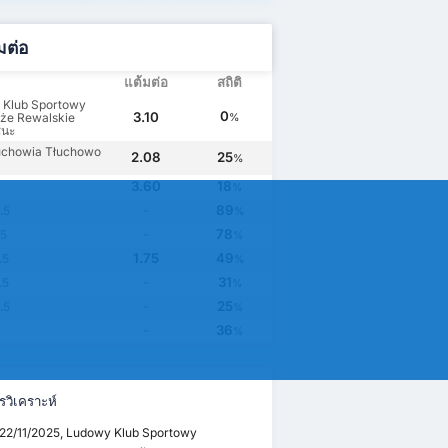
มต่อ
แต้มต่อ
สถิติ
 Klub Sportowy
0
3.10
że Rewalskie
%
ชนะ
uchowia Tłuchowo
2.08
25
%
3.60
18
%
-
89
.5
%
-
78
.5
%
1.75
49
.5
%
-
31
.5
%
-
25
.5
%
-
36
%
วิเคราะห์
่ 22/11/2025, Ludowy Klub Sportowy