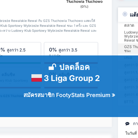
Tłuchowia Tłuchowo
(0%)
แต้
brzeże Rewalskie Rewal กับ GZS Tłuchowia Tłuchowo แสดงให้
ตลาด
y Klub Sportowy Wybrzeże Rewalskie Rewal ชนะ 1 ครั้ง และ GZS
0 ระหว่าง Ludowy Klub Sportowy Wybrzeże Rewalskie Rewal และ
Ludowy
Wybrze
Rewal 
GZS Tł
0%
0%
สูงกว่า 2.5
สูงกว่า 3.5
ชนะ
นัด
0 / 1 นัด
เสมอ
ปลดล็อค
สูงกว่า 0
สูงกว่า 1
%
0%
คลีนชีท
คลีนชีท
3 Liga Group 2
สูงกว่า 2
wy Klub Sportowy
GZS Tłuchowia Tłuchowo
zeże Rewalskie
สูงกว่า 3
l
สมัครสมาชิก FootyStats Premium
สูงกว่า 4
s GZS Tłuchowia Tłuchowo ผลการแข่งก่อนหน้า
BTTS
การ
ในวันที