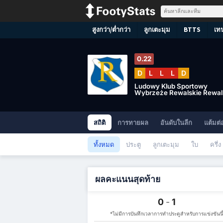
สูงกว่า/ต่ำกว่า
ลูกเตะมุม
BTTS
เท
0.22
D
L
L
L
D
Ludowy Klub Sportowy
Wybrzeże Rewalskie Rewal
สถิติ
การทายผล
อันดับในลีก
แต้มต่
ทั้งหมด
ประตู
ลูกเตะมุม
ใบ
ครึ่ง
ผลคะแนนสุดท้าย
0
-
1
*ไม่มีการบันทึกเวลาการทำประตูสำหรับการแข่งขันนี