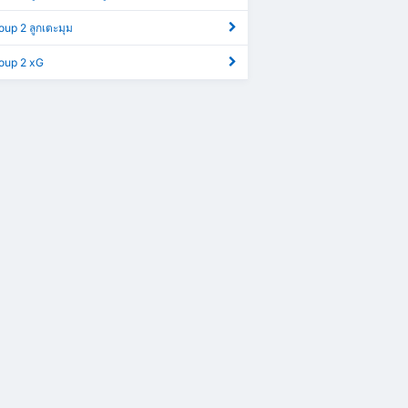
oup 2 ลูกเตะมุม
roup 2 xG