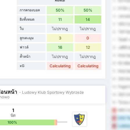
Rewal
KS Polo
2
KTSK L
3
การครองบอล
50%
50%
เลช พอซ
4
ยิงทั้งหมด
11
14
GKS Ca
5
ใบ
ไม่ปรากฎ
ไม่ปรากฎ
TKP El
6
ลูกเตะมุม
3
0
โฟลต้า ส
7
ฟาวล์
16
12
บลัคินิ 
8
Klub S
9
ล้ำหน้า
ไม่ปรากฎ
ไม่ปรากฎ
KS Wda
10
xG
Calculating
Calculating
Klub S
11
ZKS Klu
12
Pogoń 
13
ก่อนหน้า
- Ludowy Klub Sportowy Wybrzeże
SKS Un
14
chowo
โปกอน เ
15
1
MKS Vi
16
นัด
GZS Tł
17
100%
0%
0%
Ludowy
18