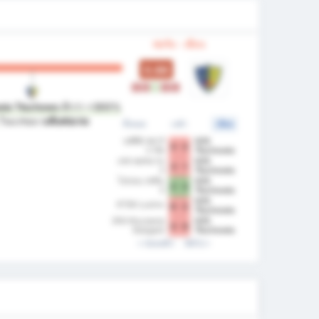
ฟอร์ม - เยือน
0.88
L
L
W
L
L
wia Tłuchowo
ดีกว่า
+300%
ในแง่ของ
แต้มต่อเกม
ทั้งหมด
เหย้า
เยือน
บลัคินิ สตาร์
GZS
3 - 2
การ์ด
Tłuchowia
Tłuchowo
เลช พอซนาน
GZS
2 - 1
II
Tłuchowia
Tłuchowo
โปกอน เซซิน
GZS
2 - 3
II
Tłuchowia
Tłuchowo
GZS
KTSK Luzino
6 - 2
Tłuchowia
Tłuchowo
ZKS Kluczevia
GZS
3 - 0
Stargard
Tłuchowia
Tłuchowo
ก่อนหน้า
ถัดไป