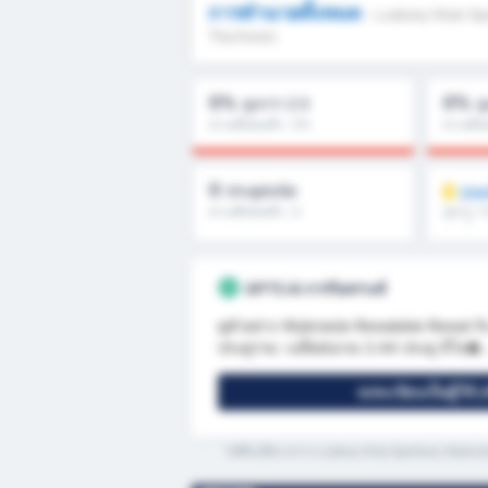
การทำนายทั้งหมด
- Ludowy Klub Sp
Tłuchowo
0%
0%
สูงกว่า 2.5
ส
ค่าเฉลี่ยของลีก : 0%
ค่าเฉลี่
0
ปลด
ประตูต่อนัด
ค่าเฉลี่ยของลีก : 0
สูงกว่า 1
และอื่น 
GPT5 AI การวิเคราะห์
ดูตัวอย่าง Wybrzeże Rewalskie Rewal กั
ประตูรวม: เฉลี่ยต่อเกม 2.44 ประตู มีโอ�..
ลงทะเบียนเป็นผู้ใช้ (
*สถิติเฉลี่ยระหว่าง Ludowy Klub Sportowy Wybr