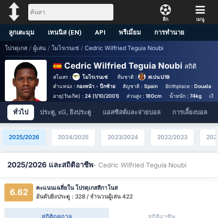
ลีก
เมนู
ลูกเตะมุม
เทนนิส (EN)
API
พรีเมี่ยม
การทำนาย
โปรตุเกส
/
ผู้เล่น
/
โมไรเรนเซ่
/
Cedric Wilfried Teguia Noubi
Cedric Wilfried Teguia Noubi
สถิติ
สโมสร :
โมไรเรนเซ่
ทีมชาติ :
สเปน U19
ตำแหน่ง :
กองหน้า - ปีกซ้าย
สัญชาติ :
Spain
Birthplace :
Douala -
อายุ(วันเกิด) :
24 (1/10/2001)
ส่วนสูง :
180cm
น้ำหนัก :
74kg
เงิ
ทั่วไป
ประตู, xG, ยิงประตู
แอสซิสต์และจ่ายบอล
การเลี้ยงบอล
2025/2026
2024/2025
2023/2024
2022/2023
202
2025/2026 และสถิติอาชีพ
- Cedric Wilfried Teguia Noubi
คะแนนเฉลี่ยใน โปรตุเกสลีกาโนส
6.62
อันดับยิงประตู : 328 / จำนวนผู้เล่น 422
สถิติฤดูกาล
สถิติอาชีพ