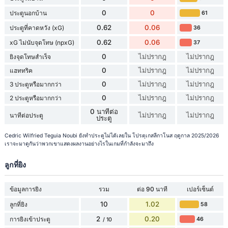
0
0
ประตูนอกบ้าน
61
0.62
0.06
ประตูที่คาดหวัง (xG)
36
0.62
0.06
xG ไม่นับจุดโทษ (npxG)
37
0
ไม่ปรากฎ
ไม่ปรากฎ
ยิงจุดโทษสำเร็จ
0
ไม่ปรากฎ
ไม่ปรากฎ
แฮททริค
0
ไม่ปรากฎ
ไม่ปรากฎ
3 ประตูหรือมากกว่า
0
ไม่ปรากฎ
ไม่ปรากฎ
2 ประตูหรือมากกว่า
0 นาทีต่อ
ไม่ปรากฎ
ไม่ปรากฎ
นาทีต่อประตู
ประตู
Cedric Wilfried Teguia Noubi ยังทำประตูไม่ได้เลยใน โปรตุเกสลีกาโนส ฤดูกาล 2025/2026
เราจะมาดูกันว่าพวกเขาแสดงผลงานอย่างไรในเกมที่กำลังจะมาถึง
ลูกที่ยิง
ข้อมูลการยิง
รวม
ต่อ 90 นาที
เปอร์เซ็นต์
10
1.02
ลูกที่ยิง
58
2
0.20
การยิงเข้าประตู
46
/ 10