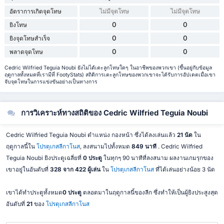
อัตราการเกิดจุดโทษ
ไม่มีจุดโทษ
ไม่มีจุดโทษ
0
0
ยิงโทษ
0
0
ยิงจุดโทษสำเร็จ
0
0
พลาดจุดโทษ
Cedric Wilfried Teguia Noubi ยังไม่ได้เตะลูกโทษใดๆ ในอาชีพของพวกเขา (ขึ้นอยู่กับข้อมูล
ฤดูกาลทั้งหมดที่เรามีที่ FootyStats) สถิติการเตะลูกโทษของพวกเขาจะได้รับการอัปเดตเมื่อเขา
จับจุดโทษในการแข่งขันอย่างเป็นทางการ
การวิเคราะห์ทางสถิติของ Cedric Wilfried Teguia Noubi
Cedric Wilfried Teguia Noubi ตำแหน่ง กองหน้า ซึ่งได้ลงเล่นแล้ว
21 นัด
ใน
ฤดูกาลนี้ใน
โปรตุเกสลีกาโนส
, ลงสนามไปทั้งหมด
849 นาที
. Cedric Wilfried
Teguia Noubi ยิงประตูเฉลี่ยที่
0 ประตู
ในทุกๆ 90 นาทีที่ลงสนาม ผลงานเกมรุกของ
เขาอยู่ในอันดับที่
328 จาก 422 ผู้เล่น
ใน
โปรตุเกสลีกาโนส
ที่ได้เล่นอย่างน้อย 3 นัด
เขาได้ทำประตูทั้งหมด
0 ประตู
ตลอดมาในฤดูกาลนี้ของลีก ซึ่งทำให้เป็นผู้ยิงประสูงสุด
อันดับที่
21
ของ
โปรตุเกสลีกาโนส