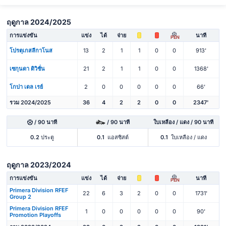
ฤดูกาล 2024/2025
การแข่งขัน
แข่ง
ได้
จ่าย
นาที
PEN
โปรตุเกสลีกาโนส
13
2
1
1
0
0
913'
เซกุนดา ดิวิชั่น
21
2
1
1
0
0
1368'
โกปา เดล เรย์
2
0
0
0
0
0
66'
รวม 2024/2025
36
4
2
2
0
0
2347'
/ 90 นาที
/ 90 นาที
ใบเหลือง / แดง / 90 นาที
0.2
ประตู
0.1
แอสซิสต์
0.1
ใบเหลือง / แดง
ฤดูกาล 2023/2024
การแข่งขัน
แข่ง
ได้
จ่าย
นาที
PEN
Primera Division RFEF
22
6
3
2
0
0
1731'
Group 2
Primera Division RFEF
1
0
0
0
0
0
90'
Promotion Playoffs