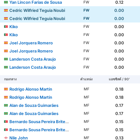
Yan Lincon Farias de Sousa
0.12
FW
Cedric Wilfried Teguia Noubi
0.00
FW
Cedric Wilfried Teguia Noubi
0.00
FW
Kiko
0.00
FW
Kiko
0.00
FW
Joel Jorquera Romero
0.00
FW
Joel Jorquera Romero
0.00
FW
Landerson Costa Araujo
0.00
FW
Landerson Costa Araujo
0.00
FW
กองกลาง
ตำแหน่ง
แอซซิสต์ / 90'
Rodrigo Alonso Martín
0.18
MF
Rodrigo Alonso Martín
0.18
MF
Alan de Souza Guimarães
0.17
MF
Alan de Souza Guimarães
0.17
MF
Bernardo Sousa Pereira Brites Martins
0.15
MF
Bernardo Sousa Pereira Brites Martins
0.15
MF
Nile John
0.13
MF