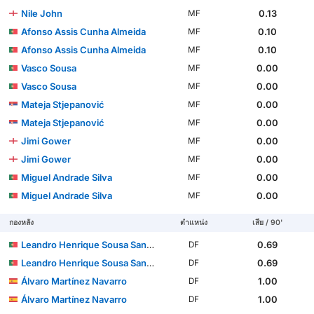
Nile John
0.13
MF
Afonso Assis Cunha Almeida
0.10
MF
Afonso Assis Cunha Almeida
0.10
MF
Vasco Sousa
0.00
MF
Vasco Sousa
0.00
MF
Mateja Stjepanović
0.00
MF
Mateja Stjepanović
0.00
MF
Jimi Gower
0.00
MF
Jimi Gower
0.00
MF
Miguel Andrade Silva
0.00
MF
Miguel Andrade Silva
0.00
MF
กองหลัง
ตำแหน่ง
เสีย / 90'
Leandro Henrique Sousa Santos
0.69
DF
Leandro Henrique Sousa Santos
0.69
DF
Álvaro Martínez Navarro
1.00
DF
Álvaro Martínez Navarro
1.00
DF