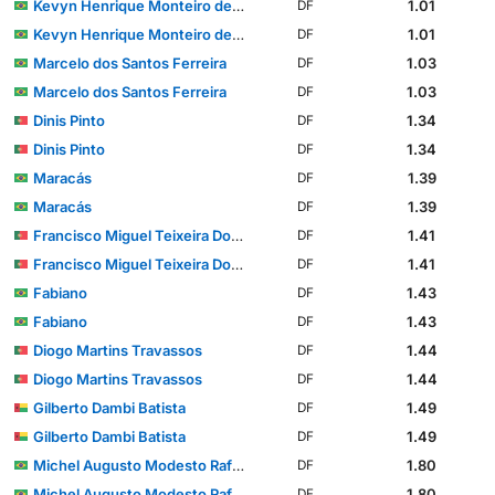
Kevyn Henrique Monteiro de Souza
1.01
DF
Kevyn Henrique Monteiro de Souza
1.01
DF
Marcelo dos Santos Ferreira
1.03
DF
Marcelo dos Santos Ferreira
1.03
DF
Dinis Pinto
1.34
DF
Dinis Pinto
1.34
DF
Maracás
1.39
DF
Maracás
1.39
DF
Francisco Miguel Teixeira Domingues
1.41
DF
Francisco Miguel Teixeira Domingues
1.41
DF
Fabiano
1.43
DF
Fabiano
1.43
DF
Diogo Martins Travassos
1.44
DF
Diogo Martins Travassos
1.44
DF
Gilberto Dambi Batista
1.49
DF
Gilberto Dambi Batista
1.49
DF
Michel Augusto Modesto Rafael dos Santos
1.80
DF
Michel Augusto Modesto Rafael dos Santos
1.80
DF