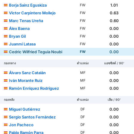
Borja Sainz Eguskiza
1.01
FW
Victor Carpintero Mollejo
0.63
FW
Marc Tenas Ureña
0.60
FW
Álex Baena
0.00
FW
Bryan Gil
0.00
FW
Juanmi Latasa
0.00
FW
Cedric Wilfried Teguia Noubi
0.00
FW
กองกลาง
ตำแหน่ง
แอซซิสต์ / 90'
Álvaro Sanz Catalán
0.00
MF
Iván Morante Ruiz
0.00
MF
Ramón Enríquez Rodríguez
0.00
MF
กองหลัง
ตำแหน่ง
เสีย / 90'
Miguel Gutiérrez
0.00
DF
Sergio Santos Fernández
0.00
DF
Jon Pacheco
0.00
DF
Pablo Ramón Parra
0.00
DF