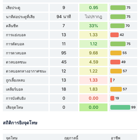
9
0.95
เสียประตู
75
94 นาที
ไม่ปรากฎ
นาทีต่อประตูที่เสีย
75
7
33%
คลีนชีท
70
13
1.33
การแย่งบอล
42
11
1.12
การตัดบอล
75
95
9.68
การดวลบอล
55
45
4.59
ดวลบอลชนะ
49
12
1.22
ดวลบอลกลางอากาศชนะ
57
13
1.33
ถูกเลี้ยงหลบ
7
18
1.83
เคลียร์บอล
57
0
0.00
การบังคับยิง
19
0
0.00
เสียจุดโทษ
99
สถิติการยิงจุดโทษ
จุดโทษ
ฤดูกาลนี้
อาชีพ