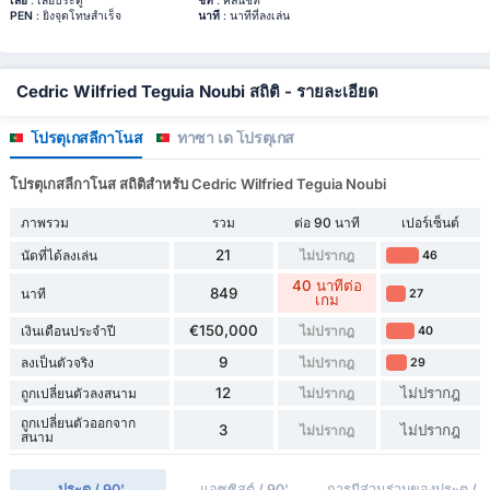
เสีย
: เสียประตู
ชีท
: คลีนชีท
PEN
: ยิงจุดโทษสำเร็จ
นาที
: นาทีที่ลงเล่น
Cedric Wilfried Teguia Noubi สถิติ - รายละเอียด
โปรตุเกสลีกาโนส
ทาซา เด โปรตุเกส
โปรตุเกสลีกาโนส สถิติสำหรับ Cedric Wilfried Teguia Noubi
ภาพรวม
รวม
ต่อ 90 นาที
เปอร์เซ็นต์
21
นัดที่ได้ลงเล่น
ไม่ปรากฎ
46
40 นาทีต่อ
849
นาที
27
เกม
€150,000
เงินเดือนประจำปี
ไม่ปรากฎ
40
9
ลงเป็นตัวจริง
ไม่ปรากฎ
29
12
ไม่ปรากฎ
ถูกเปลี่ยนตัวลงสนาม
ไม่ปรากฎ
ถูกเปลี่ยนตัวออกจาก
3
ไม่ปรากฎ
ไม่ปรากฎ
สนาม
ประตู / 90'
แอซซิสต์ / 90'
การมีส่วนร่วมของประตู /