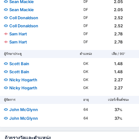
Sean Mackie
2.05
DF
Sean Mackie
2.05
DF
Coll Donaldson
2.52
DF
Coll Donaldson
2.52
DF
Sam Hart
2.78
DF
Sam Hart
2.78
DF
ผู้รักษาประตู
ตำแหน่ง
เสีย / 90'
Scott Bain
1.48
GK
Scott Bain
1.48
GK
Nicky Hogarth
2.27
GK
Nicky Hogarth
2.27
GK
ผู้จัดการ
อายุ
เปอร์เซ็นต์ชนะ
John McGlynn
37
64
%
John McGlynn
37
64
%
ถ้วยรางวัลและตำแหน่ง