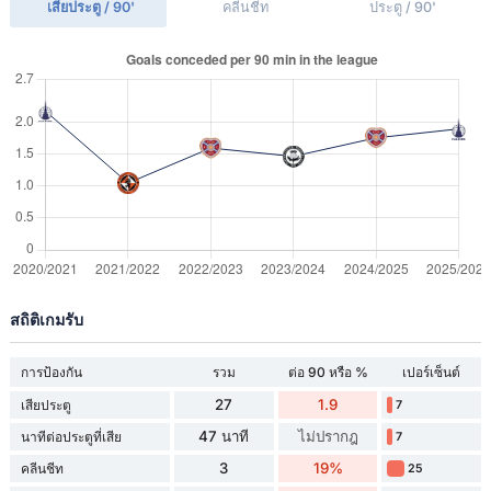
เสียประตู / 90'
คลีนชีท
ประตู / 90'
สถิติเกมรับ
การป้องกัน
รวม
ต่อ 90 หรือ %
เปอร์เซ็นต์
27
1.9
เสียประตู
7
47 นาที
ไม่ปรากฎ
นาทีต่อประตูที่เสีย
7
3
19%
คลีนชีท
25