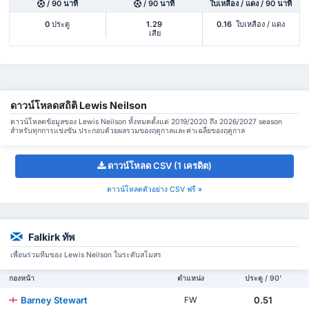
/ 90 นาที
/ 90 นาที
ใบเหลือง / แดง / 90 นาที
0
ประตู
1.29
0.16
ใบเหลือง / แดง
เสีย
ดาวน์โหลดสถิติ Lewis Neilson
ดาวน์โหลดข้อมูลของ Lewis Neilson ทั้งหมดตั้งแต่ 2019/2020 ถึง 2026/2027 season
สำหรับทุกการแข่งขัน ประกอบด้วยผลรวมของฤดูกาลและค่าเฉลี่ยของฤดูกาล
ดาวน์โหลด CSV (1 เครดิต)
ดาวน์โหลดตัวอย่าง CSV ฟรี »
Falkirk ทัพ
เพื่อนร่วมทีมของ Lewis Neilson ในระดับสโมสร
กองหน้า
ตำแหน่ง
ประตู / 90'
Barney Stewart
0.51
FW