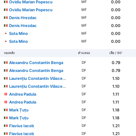
Ovidiu Marian Popescu
0.00
MF
Ovidiu Marian Popescu
0.00
MF
Denis Hrezdac
0.00
MF
Denis Hrezdac
0.00
MF
Sota Mino
0.00
MF
Sota Mino
0.00
MF
กองหลัง
ตำแหน่ง
เสีย / 90'
Alexandru Constantin Benga
0.79
DF
Alexandru Constantin Benga
0.79
DF
Laurențiu Constantin Vlăsceanu
1.10
DF
Laurențiu Constantin Vlăsceanu
1.10
DF
Andrea Padula
1.11
DF
Andrea Padula
1.11
DF
Mark Țuțu
1.18
DF
Mark Țuțu
1.18
DF
Flavius Iacob
1.21
DF
Flavius Iacob
1.21
DF