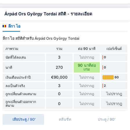
Árpád Ors György Tordai สถิติ - รายละเอียด
ลีกา ไอ
ลีกา ไอ สถิติสำหรับ Árpád Ors György Tordai
ภาพรวม
รวม
ต่อ 90 นาที
เปอร์เซ็นต์
3
นัดที่ได้ลงเล่น
ไม่ปรากฎ
0
90 นาทีต่อ
270
นาที
0
เกม
€90,000
เงินเดือนประจำปี
ไม่ปรากฎ
60
3
ลงเป็นตัวจริง
ไม่ปรากฎ
2
0
ไม่ปรากฎ
ถูกเปลี่ยนตัวลงสนาม
ไม่ปรากฎ
ถูกเปลี่ยนตัวออกจาก
0
ไม่ปรากฎ
ไม่ปรากฎ
สนาม
เสียประตู / 90'
คลีนชีท
ประตู / 90'