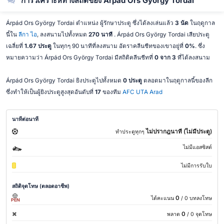
การวิเคราะห์ทางสถิติของ Árpád Ors György Tordai
Árpád Ors György Tordai ตำแหน่ง ผู้รักษาประตู ซึ่งได้ลงเล่นแล้ว
3 นัด
ในฤดูกาล
นี้ใน
ลีกา ไอ
, ลงสนามไปทั้งหมด
270 นาที
. Árpád Ors György Tordai เสียประตู
เฉลี่ยที่
1.67 ประตู
ในทุกๆ 90 นาทีที่ลงสนาม อัตราคลีนชีทของเขาอยู่ที่
0%
. ซึ่ง
หมายความว่า Árpád Ors György Tordai มีสถิติคลีนชีทที่
0 จาก 3
ที่ได้ลงสนาม
Árpád Ors György Tordai ยิงประตูไปทั้งหมด
0 ประตู
ตลอดมาในฤดูกาลนี้ของลีก
ซึ่งทำให้เป็นผู้ยิงประตูสูงสุดอันดับที่
17
ของทีม
AFC UTA Arad
นาทีต่อนาที
ไม่ปรากฎนาที (ไม่มีประตู)
ทำประตูทุกๆ
ไม่มีแอสซิสต์
ไม่มีการรับใบ
สถิติจุดโทษ (ตลอดอาชีพ)
0
ได้คะแนน
/ 0 บทลงโทษ
PEN
0
พลาด
/ 0 จุดโทษ