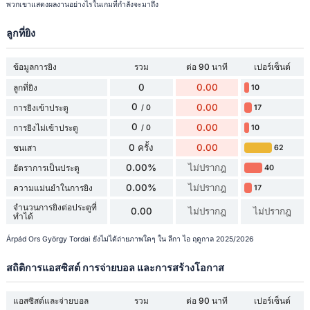
พวกเขาแสดงผลงานอย่างไรในเกมที่กำลังจะมาถึง
ลูกที่ยิง
ข้อมูลการยิง
รวม
ต่อ 90 นาที
เปอร์เซ็นต์
0
0.00
ลูกที่ยิง
10
0
0.00
การยิงเข้าประตู
17
/ 0
0
0.00
การยิงไม่เข้าประตู
10
/ 0
0 ครั้ง
0.00
ชนเสา
62
0.00%
ไม่ปรากฎ
อัตราการเป็นประตู
40
0.00%
ไม่ปรากฎ
ความแม่นยำในการยิง
17
จำนวนการยิงต่อประตูที่
0.00
ไม่ปรากฎ
ไม่ปรากฎ
ทำได้
Árpád Ors György Tordai ยังไม่ได้ถ่ายภาพใดๆ ใน ลีกา ไอ ฤดูกาล 2025/2026
สถิติการแอสซิสต์ การจ่ายบอล และการสร้างโอกาส
แอสซิสต์และจ่ายบอล
รวม
ต่อ 90 นาที
เปอร์เซ็นต์