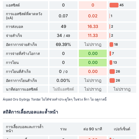
0
0
แอสซิสต์
45
การแอสซิสต์ที่คาดหวัง
0.07
0.02
1
(xA)
49
16.33
การส่งบอล
2
34
11.33
จ่ายสำเร็จ
2
/ 49
69.39%
ไม่ปรากฎ
อัตราการจ่ายสำเร็จ
18
0
0.00
การจ่ายที่สร้างโอกาส
7
0
0.00
การโยน
13
0
0.00
การโยนที่สำเร็จ
26
/ 0
0.00%
ไม่ปรากฎ
อัตราการโยนสำเร็จ
26
ไม่ปรากฎ
ไม่ปรากฎ
นาทีต่อการแอสซิสต์
ไม่มีแอสซิสต์
Árpád Ors György Tordai ไม่ได้ช่วยทำประตูใดๆ ในช่วง ลีกา ไอ ฤดูกาลนี้
สถิติการเลี้ยงบอลและล้ำหน้า
การเลี้ยงบอลและการล้ำ
รวม
ต่อ 90 นาที
เปอร์เซ็นต์
หน้า