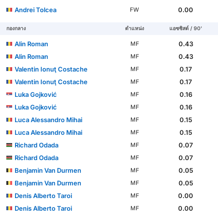
Andrei Tolcea
0.00
FW
กองกลาง
ตำแหน่ง
แอซซิสต์ / 90'
Alin Roman
0.43
MF
Alin Roman
0.43
MF
Valentin Ionuţ Costache
0.17
MF
Valentin Ionuţ Costache
0.17
MF
Luka Gojković
0.16
MF
Luka Gojković
0.16
MF
Luca Alessandro Mihai
0.15
MF
Luca Alessandro Mihai
0.15
MF
Richard Odada
0.07
MF
Richard Odada
0.07
MF
Benjamin Van Durmen
0.05
MF
Benjamin Van Durmen
0.05
MF
Denis Alberto Taroi
0.00
MF
Denis Alberto Taroi
0.00
MF