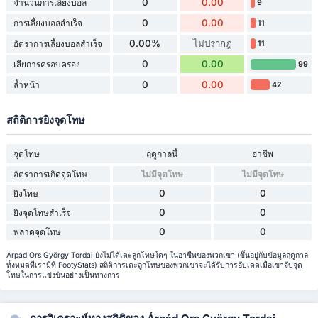
0
0.00
จำนวนการเลี้ยงบอล
9
0
0.00
การเลี้ยงบอลสำเร็จ
11
0.00%
ไม่ปรากฎ
อัตราการเลี้ยงบอลสำเร็จ
11
0
0.00
เสียการครอบครอง
99
0
0.00
ล้ำหน้า
42
สถิติการยิงจุดโทษ
จุดโทษ
ฤดูกาลนี้
อาชีพ
อัตราการเกิดจุดโทษ
ไม่มีจุดโทษ
ไม่มีจุดโทษ
0
0
ยิงโทษ
0
0
ยิงจุดโทษสำเร็จ
0
0
พลาดจุดโทษ
Árpád Ors György Tordai ยังไม่ได้เตะลูกโทษใดๆ ในอาชีพของพวกเขา (ขึ้นอยู่กับข้อมูลฤดูกาล
ทั้งหมดที่เรามีที่ FootyStats) สถิติการเตะลูกโทษของพวกเขาจะได้รับการอัปเดตเมื่อเขาจับจุด
โทษในการแข่งขันอย่างเป็นทางการ