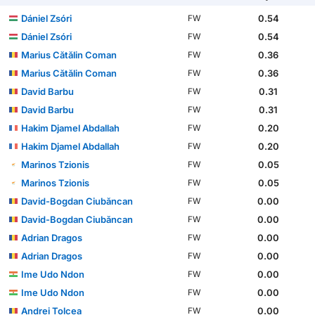
Dániel Zsóri
0.54
FW
Dániel Zsóri
0.54
FW
Marius Cătălin Coman
0.36
FW
Marius Cătălin Coman
0.36
FW
David Barbu
0.31
FW
David Barbu
0.31
FW
Hakim Djamel Abdallah
0.20
FW
Hakim Djamel Abdallah
0.20
FW
Marinos Tzionis
0.05
FW
Marinos Tzionis
0.05
FW
David-Bogdan Ciubăncan
0.00
FW
David-Bogdan Ciubăncan
0.00
FW
Adrian Dragos
0.00
FW
Adrian Dragos
0.00
FW
Ime Udo Ndon
0.00
FW
Ime Udo Ndon
0.00
FW
Andrei Tolcea
0.00
FW