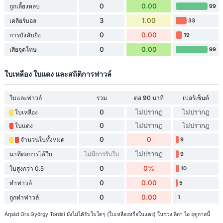
0
0.00
ถูกเลี้ยงหลบ
99
3
1.00
เคลียร์บอล
33
0
0.00
การบังคับยิง
19
0
0.00
เสียจุดโทษ
99
ใบเหลือง ใบแดง และสถิติการฟาวล์
ใบและฟาวล์
รวม
ต่อ 90 นาที
เปอร์เซ็นต์
0
ไม่ปรากฎ
ไม่ปรากฎ
ใบเหลือง
0
ไม่ปรากฎ
ไม่ปรากฎ
ใบแดง
0
0
จำนวนใบทั้งหมด
9
ไม่ปรากฎ
นาทีต่อการได้ใบ
ไม่มีการรับใบ
9
0
0%
ใบสูงกว่า 0.5
10
0
0.00
ทำฟาวล์
5
0
0.00
ถูกทำฟาวล์
1
Árpád Ors György Tordai ยังไม่ได้รับใบใดๆ (ใบเหลืองหรือใบแดง) ในช่วง ลีกา ไอ ฤดูกาลนี้