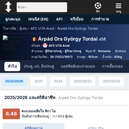
ลีก
เมนู
ลูกเตะมุม
เทนนิส (EN)
API
พรีเมี่ยม
การทำนาย
โรมาเนีย
/
ผู้เล่น
/
AFC UTA Arad
/
Árpád Ors György Tordai
Árpád Ors György Tordai
สถิติ
สโมสร :
AFC UTA Arad
ตำแหน่ง :
ผู้รักษาประตู - ผู้รักษาประตู
สัญชาติ :
Romania
Birthplac
อายุ(วันเกิด) :
29 (11/03/1997)
ส่วนสูง :
193cm
น้ำหนัก :
80kg
เ
ทั่วไป
ประตู, xG, ยิงประตู
แอสซิสต์และจ่ายบอล
การเลี้ยงบอล
2025/2026
2025
2024
2022/2023
2021/2022
2025/2026 และสถิติอาชีพ
- Árpád Ors György Tordai
คะแนนเฉลี่ยใน ลีกา ไอ
6.46
อันดับการเสียประตู : -1 / 403 ผู้เล่น
สถิติฤดูกาล
สถิติอาชีพ