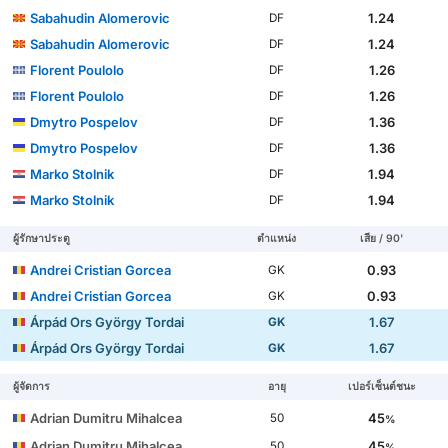
Sabahudin Alomeroviс
1.24
DF
Sabahudin Alomeroviс
1.24
DF
Florent Poulolo
1.26
DF
Florent Poulolo
1.26
DF
Dmytro Pospelov
1.36
DF
Dmytro Pospelov
1.36
DF
Marko Stolnik
1.94
DF
Marko Stolnik
1.94
DF
ผู้รักษาประตู
ตำแหน่ง
เสีย / 90'
Andrei Cristian Gorcea
0.93
GK
Andrei Cristian Gorcea
0.93
GK
Árpád Ors György Tordai
1.67
GK
Árpád Ors György Tordai
1.67
GK
ผู้จัดการ
อายุ
เปอร์เซ็นต์ชนะ
Adrian Dumitru Mihalcea
45
50
%
Adrian Dumitru Mihalcea
45
50
%