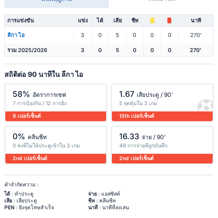
การแข่งขัน
แข่ง
ได้
เสีย
ชีท
นาที
ลีกา ไอ
3
0
5
0
0
0
270'
รวม 2025/2026
3
0
5
0
0
0
270'
สถิติต่อ 90 นาทีใน ลีกา ไอ
58%
1.67
อัตราการเซฟ
เสียประตู / 90'
7 การป้องกัน / 12 การยิง
5 จุดตุ้มใน 3 เกม
9 เปอร์เซ็นต์
13th เปอร์เซ็นต์
0%
16.33
คลีนชีท
จ่าย / 90'
0 คงที่ไม่ให้ประตูเข้าใน 3 เกม
49 การจ่ายที่ถูกบันทึก
2nd เปอร์เซ็นต์
2nd เปอร์เซ็นต์
คำจำกัดความ :
ได้
: ทำประตู
จ่าย
: แอสซิสต์
เสีย
: เสียประตู
ชีท
: คลีนชีท
PEN
: ยิงจุดโทษสำเร็จ
นาที
: นาทีที่ลงเล่น