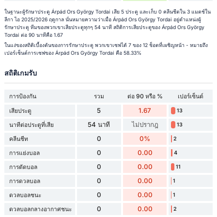
ในฐานะผู้รักษาประตู Árpád Ors György Tordai เสีย 5 ประตู และเก็บ 0 คลีนชีตใน 3 แมตช์ใน
ลีกา ไอ 2025/2026 ฤดูกาล นั่นหมายความว่าเมื่อ Árpád Ors György Tordai อยู่ตำแหน่งผู้
รักษาประตู ทีมของพวกเขาเสียประตูทุกๆ 54 นาที สถิติการเสียประตูของ Árpád Ors György
Tordai ต่อ 90 นาทีคือ 1.67
ในแง่ของสถิติเบื้องต้นของการรักษาประตู พวกเขาเซฟได้ 7 ของ 12 ช็อตที่เผชิญหน้า - หมายถึง
เปอร์เซ็นต์การเซฟของ Árpád Ors György Tordai คือ 58.33%
สถิติเกมรับ
การป้องกัน
รวม
ต่อ 90 หรือ %
เปอร์เซ็นต์
5
1.67
เสียประตู
13
54 นาที
ไม่ปรากฎ
นาทีต่อประตูที่เสีย
13
0
0%
คลีนชีท
2
0
0.00
การแย่งบอล
4
0
0.00
การตัดบอล
11
0
0.00
การดวลบอล
1
0
0.00
ดวลบอลชนะ
1
0
0.00
ดวลบอลกลางอากาศชนะ
2