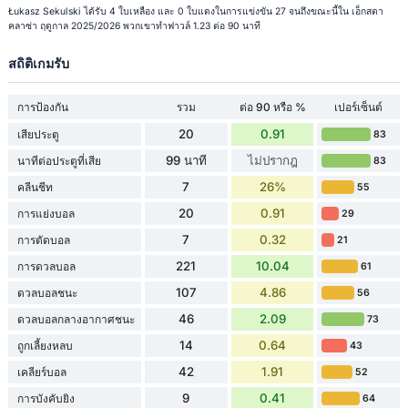
Łukasz Sekulski ได้รับ 4 ใบเหลือง และ 0 ใบแดงในการแข่งขัน 27 จนถึงขณะนี้ใน เอ็กสตา
คลาซ่า ฤดูกาล 2025/2026 พวกเขาทำฟาวล์ 1.23 ต่อ 90 นาที
สถิติเกมรับ
การป้องกัน
รวม
ต่อ 90 หรือ %
เปอร์เซ็นต์
20
0.91
เสียประตู
83
99 นาที
ไม่ปรากฎ
นาทีต่อประตูที่เสีย
83
7
26%
คลีนชีท
55
20
0.91
การแย่งบอล
29
7
0.32
การตัดบอล
21
221
10.04
การดวลบอล
61
107
4.86
ดวลบอลชนะ
56
46
2.09
ดวลบอลกลางอากาศชนะ
73
14
0.64
ถูกเลี้ยงหลบ
43
42
1.91
เคลียร์บอล
52
9
0.41
การบังคับยิง
64