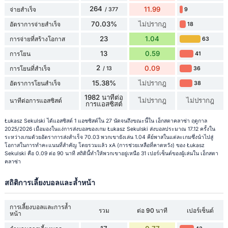
264
11.99
จ่ายสำเร็จ
9
/ 377
70.03%
ไม่ปรากฎ
อัตราการจ่ายสำเร็จ
18
23
1.04
การจ่ายที่สร้างโอกาส
63
13
0.59
การโยน
41
2
0.09
การโยนที่สำเร็จ
36
/ 13
15.38%
ไม่ปรากฎ
อัตราการโยนสำเร็จ
38
1982 นาทีต่อ
ไม่ปรากฎ
ไม่ปรากฎ
นาทีต่อการแอสซิสต์
การแอสซิสต์
Łukasz Sekulski ได้แอสซิสต์ 1 แอซซิสต์ใน 27 นัดจนถึงขณะนี้ใน เอ็กสตาคลาซ่า ฤดูกาล
2025/2026 เมื่อมองในแง่การส่งบอลของเกม Łukasz Sekulski ส่งบอลประมาณ 17.12 ครั้งใน
ระหว่างเกมด้วยอัตราการส่งสำเร็จ 70.03 พวกเขายังเล่น 1.04 คีย์พาสในแต่ละเกมซึ่งนำไปสู่
โอกาสในการทำคะแนนที่สำคัญ โดยรวมแล้ว xA (การช่วยเหลือที่คาดหวัง) ของ Łukasz
Sekulski คือ 0.09 ต่อ 90 นาที สถิตินี้ทำให้พวกเขาอยู่เหนือ 31 เปอร์เซ็นต์ของผู้เล่นใน เอ็กสตา
คลาซ่า
สถิติการเลี้ยงบอลและล้ำหน้า
การเลี้ยงบอลและการล้ำ
รวม
ต่อ 90 นาที
เปอร์เซ็นต์
หน้า