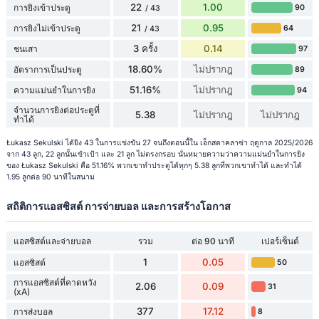
22
1.00
การยิงเข้าประตู
90
/ 43
21
0.95
การยิงไม่เข้าประตู
64
/ 43
3 ครั้ง
0.14
ชนเสา
97
18.60%
ไม่ปรากฎ
อัตราการเป็นประตู
89
51.16%
ไม่ปรากฎ
ความแม่นยำในการยิง
94
จำนวนการยิงต่อประตูที่
5.38
ไม่ปรากฎ
ไม่ปรากฎ
ทำได้
Łukasz Sekulski ได้ยิง 43 ในการแข่งขัน 27 จนถึงตอนนี้ใน เอ็กสตาคลาซ่า ฤดูกาล 2025/2026
จาก 43 ลูก, 22 ลูกนั้นเข้าเป้า และ 21 ลูก ไม่ตรงกรอบ นั่นหมายความว่าความแม่นยำในการยิง
ของ Łukasz Sekulski คือ 51.16% พวกเขาทำประตูได้ทุกๆ 5.38 ลูกที่พวกเขาทำได้ และทำได้
1.95 ลูกต่อ 90 นาทีในสนาม
สถิติการแอสซิสต์ การจ่ายบอล และการสร้างโอกาส
แอสซิสต์และจ่ายบอล
รวม
ต่อ 90 นาที
เปอร์เซ็นต์
1
0.05
แอสซิสต์
50
การแอสซิสต์ที่คาดหวัง
2.06
0.09
31
(xA)
377
17.12
การส่งบอล
8