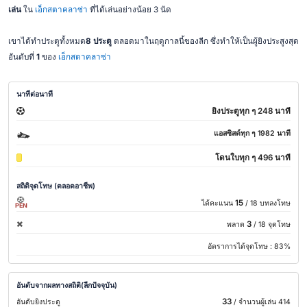
เล่น
ใน
เอ็กสตาคลาซ่า
ที่ได้เล่นอย่างน้อย 3 นัด
เขาได้ทำประตูทั้งหมด
8 ประตู
ตลอดมาในฤดูกาลนี้ของลีก ซึ่งทำให้เป็นผู้ยิงประสูงสุด
อันดับที่
1
ของ
เอ็กสตาคลาซ่า
นาทีต่อนาที
ยิงประตูทุก ๆ 248 นาที
แอสซิสต์ทุก ๆ 1982 นาที
โดนใบทุก ๆ 496 นาที
สถิติจุดโทษ (ตลอดอาชีพ)
15
ได้คะแนน
/ 18 บทลงโทษ
PEN
3
พลาด
/ 18 จุดโทษ
อัตราการได้จุดโทษ :
83%
อันดับจากผลทางสถิติ(ลีกปัจจุบัน)
33
อันดับยิงประตู
/ จำนวนผู้เล่น 414