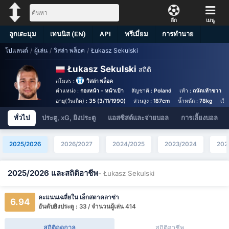
ลีก
เมนู
ลูกเตะมุม
เทนนิส (EN)
API
พรีเมี่ยม
การทำนาย
โปแลนด์
/
ผู้เล่น
/
วิสล่า พล็อค
/
Łukasz Sekulski
Łukasz Sekulski
สถิติ
สโมสร :
วิสล่า พล็อค
ตำแหน่ง :
กองหน้า - หน้าเป้า
สัญชาติ :
Poland
เท้า :
ถนัดเท้าขวา
อายุ(วันเกิด) :
35 (3/11/1990)
ส่วนสูง :
187cm
น้ำหนัก :
78kg
เงิ
ทั่วไป
ประตู, xG, ยิงประตู
แอสซิสต์และจ่ายบอล
การเลี้ยงบอล
2025/2026
2026/2027
2024/2025
2023/2024
202
2025/2026 และสถิติอาชีพ
- Łukasz Sekulski
คะแนนเฉลี่ยใน เอ็กสตาคลาซ่า
6.94
อันดับยิงประตู : 33 / จำนวนผู้เล่น 414
สถิติฤดูกาล
สถิติอาชีพ