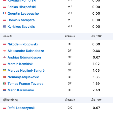
Krystian Pomorski
0.00
MF
Fabian Hiszpański
0.00
MF
Quentin Lecoeuche
0.00
MF
Dominik Sarapata
0.00
MF
Kyriakos Savvidis
0.00
MF
กองหลัง
ตำแหน่ง
เสีย / 90'
Nikodem Rogowski
0.00
DF
Aleksandre Kalandadze
0.66
DF
Andrias Edmundsson
0.67
DF
Marcin Kamiński
1.02
DF
Marcus Haglind-Sangré
1.06
DF
Nemanja Mijušković
1.35
DF
Tomas Franco Tavares
1.69
DF
Marin Karamarko
2.43
DF
ผู้รักษาประตู
ตำแหน่ง
เสีย / 90'
Rafal Leszczynski
0.97
GK