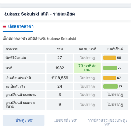
Łukasz Sekulski สถิติ - รายละเอียด
เอ็กสตาคลาซ่า
เอ็กสตาคลาซ่า สถิติสำหรับ Łukasz Sekulski
ภาพรวม
รวม
ต่อ 90 นาที
เปอร์เซ็นต์
27
นัดที่ได้ลงเล่น
ไม่ปรากฎ
68
73 นาทีต่อ
1982
นาที
72
เกม
€118,559
เงินเดือนประจำปี
ไม่ปรากฎ
67
24
ลงเป็นตัวจริง
ไม่ปรากฎ
77
3
ไม่ปรากฎ
ถูกเปลี่ยนตัวลงสนาม
ไม่ปรากฎ
ถูกเปลี่ยนตัวออกจาก
9
ไม่ปรากฎ
ไม่ปรากฎ
สนาม
ประตู / 90'
แอซซิสต์ / 90'
การมีส่วนร่วมของประตู /
90'