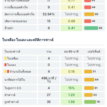
17
0.77
จำนวนการเลี้ยงบอล
43
9
0.41
การเลี้ยงบอลสำเร็จ
44
52.94%
ไม่ปรากฎ
อัตราการเลี้ยงบอลสำเร็จ
65
15
0.68
เสียการครอบครอง
45
9
0.41
ล้ำหน้า
89
ใบเหลือง ใบแดง และสถิติการฟาวล์
ใบและฟาวล์
รวม
ต่อ 90 นาที
เปอร์เซ็นต์
4
ไม่ปรากฎ
ไม่ปรากฎ
ใบเหลือง
0
ไม่ปรากฎ
ไม่ปรากฎ
ใบแดง
4
0.18
จำนวนใบทั้งหมด
51
496 นาที /
ไม่ปรากฎ
นาทีต่อการได้ใบ
64
ใบ
4
15%
ใบสูงกว่า 0.5
61
27
1.23
ทำฟาวล์
53
35
1.59
ถูกทำฟาวล์
76