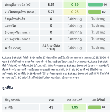
8.51
0.39
ประตูที่คาดหวัง (xG)
90
5.71
0.26
xG ไม่นับจุดโทษ (npxG)
80
0
ไม่ปรากฎ
ไม่ปรากฎ
ยิงจุดโทษสำเร็จ
0
ไม่ปรากฎ
ไม่ปรากฎ
แฮททริค
0
ไม่ปรากฎ
ไม่ปรากฎ
3 ประตูหรือมากกว่า
0
ไม่ปรากฎ
ไม่ปรากฎ
2 ประตูหรือมากกว่า
248 นาทีต่อ
ไม่ปรากฎ
ไม่ปรากฎ
นาทีต่อประตู
ประตู
Łukasz Sekulski ได้ทำ 8 ประตูใน 27 นัดจนถึงตอนนี้ใน เอ็กสตาคลาซ่า ฤดูกาล 2025/2026. 4
ของ 8 ทำได้ในบ้าน ขณะที่พวกเขาทำ 4 ในเกมเยือน โดยรวมแล้ว ประตูของ Łukasz Sekulski
ที่ทำได้ต่อ 90 นาทีคือ 0.36 ยิ่งไปกว่านั้น G/A ทั้งหมดของ Łukasz Sekulski (ประตู + แอสซิสต์)
คือ 9 สำหรับฤดูกาลนี้ การมีส่วนร่วมของเป้าหมายเท่ากับ 0.41 ต่อ 90 นาที xG ที่ไม่ใช่การ
ลงโทษต่อ 90 นาทีคือ 0.26 ซึ่งจะทำให้เอาต์พุต npxG ของ Łukasz Sekulski อยู่ที่ 5.71 ซึ่งทำให้
พวกเขาอยู่ใน 80 เปอร์เซ็นต์ไทล์อันดับต้นๆ ของผู้เล่น เอ็กสตาคลาซ่า
ลูกที่ยิง
ข้อมูลการยิง
รวม
ต่อ 90 นาที
เปอร์เซ็นต์
43
1.95
ลูกที่ยิง
78