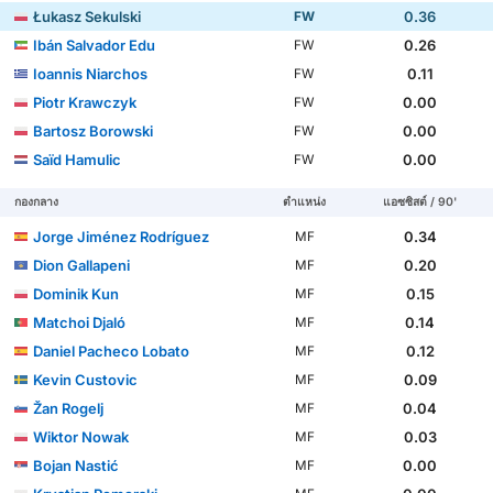
Łukasz Sekulski
0.36
FW
Ibán Salvador Edu
0.26
FW
Ioannis Niarchos
0.11
FW
Piotr Krawczyk
0.00
FW
Bartosz Borowski
0.00
FW
Saïd Hamulic
0.00
FW
กองกลาง
ตำแหน่ง
แอซซิสต์ / 90'
Jorge Jiménez Rodríguez
0.34
MF
Dion Gallapeni
0.20
MF
Dominik Kun
0.15
MF
Matchoi Djaló
0.14
MF
Daniel Pacheco Lobato
0.12
MF
Kevin Custovic
0.09
MF
Žan Rogelj
0.04
MF
Wiktor Nowak
0.03
MF
Bojan Nastić
0.00
MF