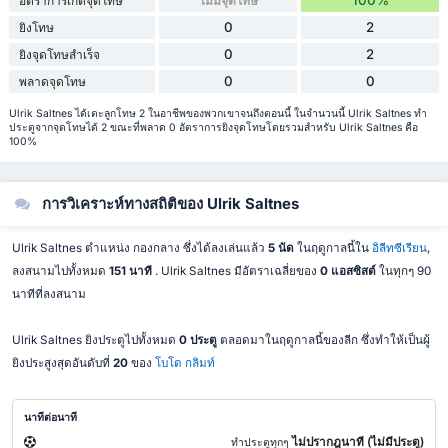
อัตราการเกิดจุดโทษ
ไม่มีจุดโทษ
0
2
ยิงโทษ
0
2
ยิงจุดโทษสำเร็จ
0
0
พลาดจุดโทษ
Ulrik Saltnes ได้เตะลูกโทษ 2 ในอาชีพของพวกเขาจนถึงตอนนี้ ในจำนวนนี้ Ulrik Saltnes ทำ
ประตูจากจุดโทษได้ 2 ขณะที่พลาด 0 อัตราการยิงจุดโทษโดยรวมสำหรับ Ulrik Saltnes คือ
100%
การวิเคราะห์ทางสถิติของ Ulrik Saltnes
Ulrik Saltnes ตำแหน่ง กองกลาง ซึ่งได้ลงเล่นแล้ว
5 นัด
ในฤดูกาลนี้ใน
อิลีทซีเรียน
,
ลงสนามไปทั้งหมด
151 นาที
. Ulrik Saltnes มีอัตราเฉลี่ยของ
0 แอสซิสต์
ในทุกๆ 90
นาทีที่ลงสนาม
Ulrik Saltnes ยิงประตูไปทั้งหมด
0 ประตู
ตลอดมาในฤดูกาลนี้ของลีก ซึ่งทำให้เป็นผู้
ยิงประสูงสุดอันดับที่
20
ของ
โบโด กลิมท์
นาทีต่อนาที
ไม่ปรากฎนาที (ไม่มีประตู)
ทำประตูทุกๆ