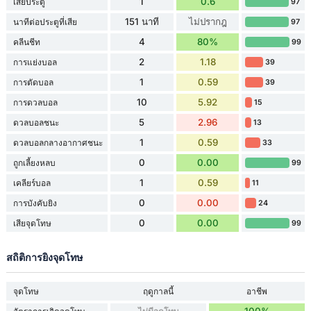
1
0.6
เสียประตู
97
151 นาที
ไม่ปรากฎ
นาทีต่อประตูที่เสีย
97
4
80%
คลีนชีท
99
2
1.18
การแย่งบอล
39
1
0.59
การตัดบอล
39
10
5.92
การดวลบอล
15
5
2.96
ดวลบอลชนะ
13
1
0.59
ดวลบอลกลางอากาศชนะ
33
0
0.00
ถูกเลี้ยงหลบ
99
1
0.59
เคลียร์บอล
11
0
0.00
การบังคับยิง
24
0
0.00
เสียจุดโทษ
99
สถิติการยิงจุดโทษ
จุดโทษ
ฤดูกาลนี้
อาชีพ
100%