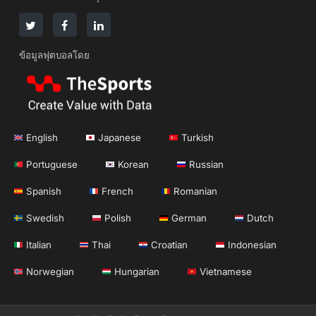
ข้อมูลฟุตบอลโดย
English
Japanese
Turkish
Portuguese
Korean
Russian
Spanish
French
Romanian
Swedish
Polish
German
Dutch
Italian
Thai
Croatian
Indonesian
Norwegian
Hungarian
Vietnamese