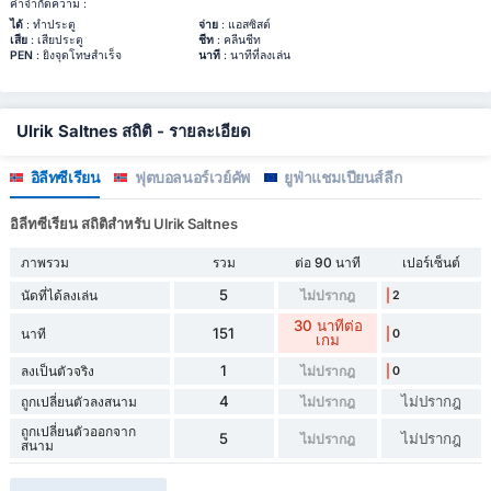
คำจำกัดความ :
ได้
: ทำประตู
จ่าย
: แอสซิสต์
เสีย
: เสียประตู
ชีท
: คลีนชีท
PEN
: ยิงจุดโทษสำเร็จ
นาที
: นาทีที่ลงเล่น
Ulrik Saltnes สถิติ - รายละเอียด
อิลีทซีเรียน
ฟุตบอลนอร์เวย์คัพ
ยูฟ่าแชมเปียนส์ลีก
อิลีทซีเรียน สถิติสำหรับ Ulrik Saltnes
ภาพรวม
รวม
ต่อ 90 นาที
เปอร์เซ็นต์
5
นัดที่ได้ลงเล่น
ไม่ปรากฎ
2
30 นาทีต่อ
151
นาที
0
เกม
1
ลงเป็นตัวจริง
ไม่ปรากฎ
0
4
ไม่ปรากฎ
ถูกเปลี่ยนตัวลงสนาม
ไม่ปรากฎ
ถูกเปลี่ยนตัวออกจาก
5
ไม่ปรากฎ
ไม่ปรากฎ
สนาม