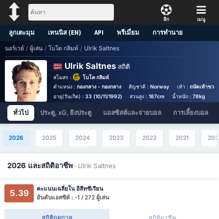
ลีก
เมนู
ลูกเตะมุม
เทนนิส (EN)
API
พรีเมี่ยม
การทำนาย
นอร์เวย์
/
ผู้เล่น
/
โบโด กลิมท์
/
Ulrik Saltnes
Ulrik Saltnes
สถิติ
สโมสร :
โบโด กลิมท์
ตำแหน่ง :
กองกลาง - กองกลาง
สัญชาติ :
Norway
เท้า :
ถนัดเท้าขวา
อายุ(วันเกิด) :
33 (10/11/1992)
ส่วนสูง :
187cm
น้ำหนัก :
78kg
ทั่วไป
ประตู, xG, ยิงประตู
แอสซิสต์และจ่ายบอล
การเลี้ยงบอล
2026
2025
2024
2023
2022
2021
202
2026 และสถิติอาชีพ
- Ulrik Saltnes
คะแนนเฉลี่ยใน อิลีทซีเรียน
5.39
อันดับแอสซิต์ : -1 / 272 ผู้เล่น
สถิติฤดูกาล
สถิติอาชีพ