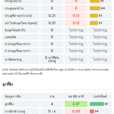
0
0
ประตูในบ้าน
61
0
0
ประตูนอกบ้าน
64
0.21
0.12
ประตูที่คาดหวัง (xG)
51
0.21
0.12
xG ไม่นับจุดโทษ (npxG)
51
0
ไม่ปรากฎ
ไม่ปรากฎ
ยิงจุดโทษสำเร็จ
0
ไม่ปรากฎ
ไม่ปรากฎ
แฮททริค
0
ไม่ปรากฎ
ไม่ปรากฎ
3 ประตูหรือมากกว่า
0
ไม่ปรากฎ
ไม่ปรากฎ
2 ประตูหรือมากกว่า
0 นาทีต่อ
ไม่ปรากฎ
ไม่ปรากฎ
นาทีต่อประตู
ประตู
Ulrik Saltnes ยังทำประตูไม่ได้เลยใน อิลีทซีเรียน ฤดูกาล 2026 เราจะมาดูกันว่าพวกเขาแสดง
ผลงานอย่างไรในเกมที่กำลังจะมาถึง
ลูกที่ยิง
ข้อมูลการยิง
รวม
ต่อ 90 นาที
เปอร์เซ็นต์
4
2.37
ลูกที่ยิง
87
0
0.00
การยิงเข้าประตู
24
/ 4