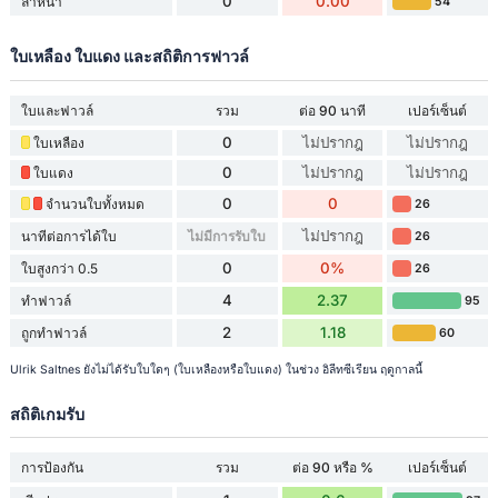
0
0.00
ล้ำหน้า
54
ใบเหลือง ใบแดง และสถิติการฟาวล์
ใบและฟาวล์
รวม
ต่อ 90 นาที
เปอร์เซ็นต์
0
ไม่ปรากฎ
ไม่ปรากฎ
ใบเหลือง
0
ไม่ปรากฎ
ไม่ปรากฎ
ใบแดง
0
0
จำนวนใบทั้งหมด
26
ไม่ปรากฎ
นาทีต่อการได้ใบ
ไม่มีการรับใบ
26
0
0%
ใบสูงกว่า 0.5
26
4
2.37
ทำฟาวล์
95
2
1.18
ถูกทำฟาวล์
60
Ulrik Saltnes ยังไม่ได้รับใบใดๆ (ใบเหลืองหรือใบแดง) ในช่วง อิลีทซีเรียน ฤดูกาลนี้
สถิติเกมรับ
การป้องกัน
รวม
ต่อ 90 หรือ %
เปอร์เซ็นต์