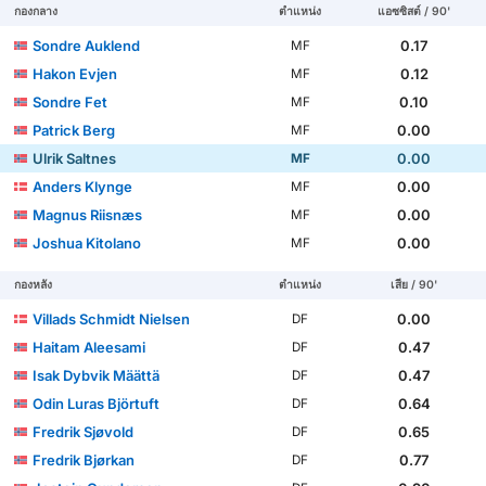
กองกลาง
ตำแหน่ง
แอซซิสต์ / 90'
Sondre Auklend
0.17
MF
Hakon Evjen
0.12
MF
Sondre Fet
0.10
MF
Patrick Berg
0.00
MF
Ulrik Saltnes
0.00
MF
Anders Klynge
0.00
MF
Magnus Riisnæs
0.00
MF
Joshua Kitolano
0.00
MF
กองหลัง
ตำแหน่ง
เสีย / 90'
Villads Schmidt Nielsen
0.00
DF
Haitam Aleesami
0.47
DF
Isak Dybvik Määttä
0.47
DF
Odin Luras Björtuft
0.64
DF
Fredrik Sjøvold
0.65
DF
Fredrik Bjørkan
0.77
DF