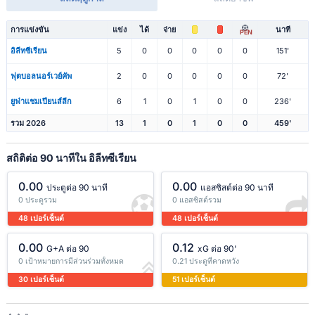
การแข่งขัน
แข่ง
ได้
จ่าย
นาที
PEN
อิลีทซีเรียน
5
0
0
0
0
0
151'
ฟุตบอลนอร์เวย์คัพ
2
0
0
0
0
0
72'
ยูฟ่าแชมเปียนส์ลีก
6
1
0
1
0
0
236'
รวม 2026
13
1
0
1
0
0
459'
สถิติต่อ 90 นาทีใน อิลีทซีเรียน
0.00
0.00
ประตูต่อ 90 นาที
แอสซิสต์ต่อ 90 นาที
0 ประตูรวม
0 แอสซิสต์รวม
48 เปอร์เซ็นต์
48 เปอร์เซ็นต์
0.00
0.12
G+A ต่อ 90
xG ต่อ 90'
0 เป้าหมายการมีส่วนร่วมทั้งหมด
0.21 ประตูที่คาดหวัง
30 เปอร์เซ็นต์
51 เปอร์เซ็นต์