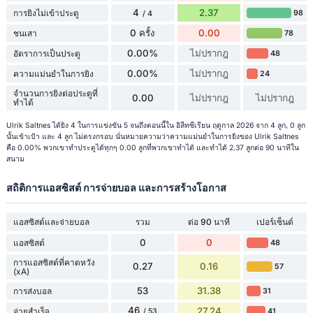
4
2.37
การยิงไม่เข้าประตู
98
/ 4
0 ครั้ง
0.00
ชนเสา
78
0.00%
ไม่ปรากฎ
อัตราการเป็นประตู
48
0.00%
ไม่ปรากฎ
ความแม่นยำในการยิง
24
จำนวนการยิงต่อประตูที่
0.00
ไม่ปรากฎ
ไม่ปรากฎ
ทำได้
Ulrik Saltnes ได้ยิง 4 ในการแข่งขัน 5 จนถึงตอนนี้ใน อิลีทซีเรียน ฤดูกาล 2026 จาก 4 ลูก, 0 ลูก
นั้นเข้าเป้า และ 4 ลูก ไม่ตรงกรอบ นั่นหมายความว่าความแม่นยำในการยิงของ Ulrik Saltnes
คือ 0.00% พวกเขาทำประตูได้ทุกๆ 0.00 ลูกที่พวกเขาทำได้ และทำได้ 2.37 ลูกต่อ 90 นาทีใน
สนาม
สถิติการแอสซิสต์ การจ่ายบอล และการสร้างโอกาส
แอสซิสต์และจ่ายบอล
รวม
ต่อ 90 นาที
เปอร์เซ็นต์
0
0
แอสซิสต์
48
การแอสซิสต์ที่คาดหวัง
0.27
0.16
57
(xA)
53
31.38
การส่งบอล
31
46
27.24
จ่ายสำเร็จ
41
/ 53