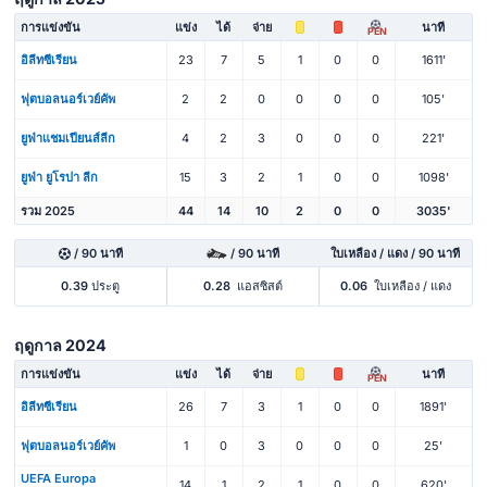
การแข่งขัน
แข่ง
ได้
จ่าย
นาที
PEN
อิลีทซีเรียน
23
7
5
1
0
0
1611'
ฟุตบอลนอร์เวย์คัพ
2
2
0
0
0
0
105'
ยูฟ่าแชมเปียนส์ลีก
4
2
3
0
0
0
221'
ยูฟ่า ยูโรปา ลีก
15
3
2
1
0
0
1098'
รวม 2025
44
14
10
2
0
0
3035'
/ 90 นาที
/ 90 นาที
ใบเหลือง / แดง / 90 นาที
0.39
ประตู
0.28
แอสซิสต์
0.06
ใบเหลือง / แดง
ฤดูกาล 2024
การแข่งขัน
แข่ง
ได้
จ่าย
นาที
PEN
อิลีทซีเรียน
26
7
3
1
0
0
1891'
ฟุตบอลนอร์เวย์คัพ
1
0
3
0
0
0
25'
UEFA Europa
14
1
2
1
0
0
620'