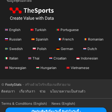
ข้อมูลฟุตบอลโดย
English
Turkish
Portuguese
Russian
Spanish
French
Romanian
Swedish
Polish
German
Dutch
Italian
Thai
Croatian
Indonesian
Norwegian
Hungarian
Vietnamese
©
FootyStats
- สร้างด้วยใจรักเพื่อเกมที่สวยงาม
ติดต่อเรา
เกี่ยวกับเรา
ช่วย
นโยบายความเป็นส่วนตัว
Terms & Conditions (English)
News (English)
เปิดบัญชีพรีเมี่ยมวันนี้ รับกำไรวันนี้