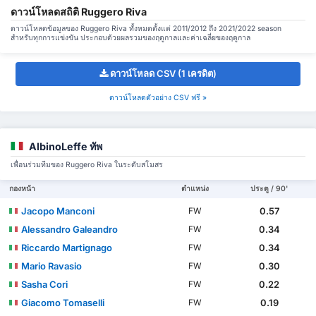
ดาวน์โหลดสถิติ Ruggero Riva
ดาวน์โหลดข้อมูลของ Ruggero Riva ทั้งหมดตั้งแต่ 2011/2012 ถึง 2021/2022 season
สำหรับทุกการแข่งขัน ประกอบด้วยผลรวมของฤดูกาลและค่าเฉลี่ยของฤดูกาล
ดาวน์โหลด CSV (1 เครดิต)
ดาวน์โหลดตัวอย่าง CSV ฟรี »
AlbinoLeffe ทัพ
เพื่อนร่วมทีมของ Ruggero Riva ในระดับสโมสร
กองหน้า
ตำแหน่ง
ประตู / 90'
Jacopo Manconi
0.57
FW
Alessandro Galeandro
0.34
FW
Riccardo Martignago
0.34
FW
Mario Ravasio
0.30
FW
Sasha Cori
0.22
FW
Giacomo Tomaselli
0.19
FW