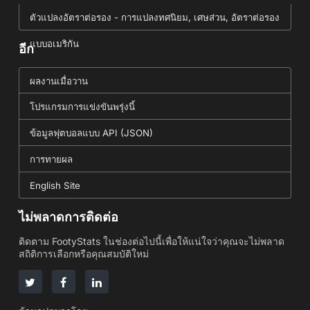
ตัวแปลงอัตราต่อรอง - การแปลงทศนิยม, เศษส่วน, อัตราต่อรอง
แบบอเมริกัน
อีก
ผลงานเมื่อวาน
โปรแกรมการแข่งขันพรุ่งนี้
ข้อมูลฟุตบอลแบบ API (JSON)
การทายผล
English Site
ไม่พลาดการติดต่อ
ติดตาม FootyStats ในช่องต่อไปนี้เพื่อให้แน่ใจว่าคุณจะไม่พลาด
สถิติการเลือกหรือคุณสมบัติใหม่