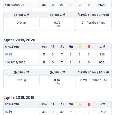
รวม 2020/2021
34
0
25
13
3
0
2698'
/ 90 นาที
/ 90 นาที
ใบเหลือง / แดง / 90 นาที
0
ประตู
0.79
0.1
ใบเหลือง / แดง
เสีย
ฤดูกาล 2019/2020
การแข่งขัน
แข่ง
ได้
เสีย
ชีท
นาที
กัลโช่
11
0
7
3
3
0
936'
รวม 2019/2020
11
0
7
3
3
0
936'
/ 90 นาที
/ 90 นาที
ใบเหลือง / แดง / 90 นาที
0
ประตู
0.67
0.29
ใบเหลือง / แดง
เสีย
ฤดูกาล 2018/2019
การแข่งขัน
แข่ง
ได้
เสีย
ชีท
นาที
กัลโช่
33
0
30
12
5
0
2757'