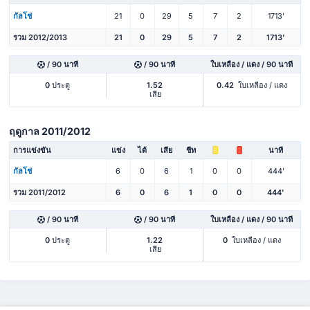
กัลโช่
21
0
29
5
7
2
1713'
รวม 2012/2013
21
0
29
5
7
2
1713'
/ 90 นาที
/ 90 นาที
ใบเหลือง / แดง / 90 นาที
0
ประตู
1.52
0.42
ใบเหลือง / แดง
เสีย
ฤดูกาล 2011/2012
การแข่งขัน
แข่ง
ได้
เสีย
ชีท
นาที
กัลโช่
6
0
6
1
0
0
444'
รวม 2011/2012
6
0
6
1
0
0
444'
/ 90 นาที
/ 90 นาที
ใบเหลือง / แดง / 90 นาที
0
ประตู
1.22
0
ใบเหลือง / แดง
เสีย