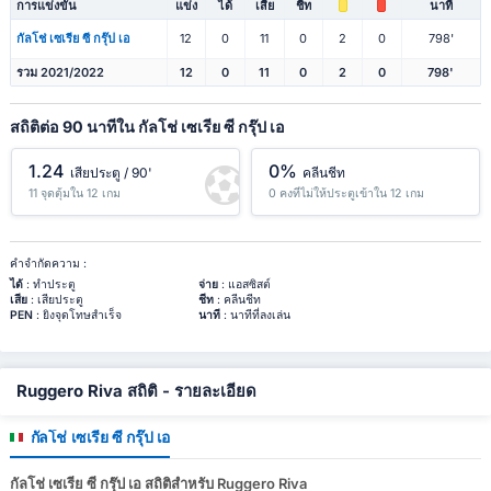
การแข่งขัน
แข่ง
ได้
เสีย
ชีท
นาที
กัลโช่ เซเรีย ซี กรุ๊ป เอ
12
0
11
0
2
0
798'
รวม 2021/2022
12
0
11
0
2
0
798'
สถิติต่อ 90 นาทีใน กัลโช่ เซเรีย ซี กรุ๊ป เอ
1.24
0%
เสียประตู / 90'
คลีนชีท
11 จุดตุ้มใน 12 เกม
0 คงที่ไม่ให้ประตูเข้าใน 12 เกม
คำจำกัดความ :
ได้
: ทำประตู
จ่าย
: แอสซิสต์
เสีย
: เสียประตู
ชีท
: คลีนชีท
PEN
: ยิงจุดโทษสำเร็จ
นาที
: นาทีที่ลงเล่น
Ruggero Riva สถิติ - รายละเอียด
กัลโช่ เซเรีย ซี กรุ๊ป เอ
กัลโช่ เซเรีย ซี กรุ๊ป เอ สถิติสำหรับ Ruggero Riva