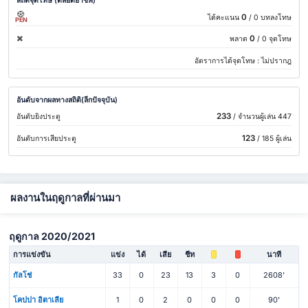
สถิติจุดโทษ (ตลอดอาชีพ)
0
ได้คะแนน
/ 0 บทลงโทษ
PEN
0
พลาด
/ 0 จุดโทษ
อัตราการได้จุดโทษ :
ไม่ปรากฎ
อันดับจากผลทางสถิติ(ลีกปัจจุบัน)
233
อันดับยิงประตู
/ จำนวนผู้เล่น 447
123
อันดับการเสียประตู
/ 185 ผู้เล่น
ผลงานในฤดูกาลที่ผ่านมา
ฤดูกาล 2020/2021
การแข่งขัน
แข่ง
ได้
เสีย
ชีท
นาที
กัลโช่
33
0
23
13
3
0
2608'
โคปปา อิตาเลีย
1
0
2
0
0
0
90'