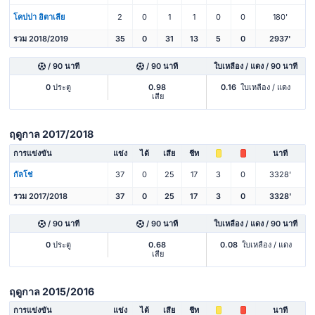
โคปปา อิตาเลีย
2
0
1
1
0
0
180'
รวม 2018/2019
35
0
31
13
5
0
2937'
/ 90 นาที
/ 90 นาที
ใบเหลือง / แดง / 90 นาที
0
ประตู
0.98
0.16
ใบเหลือง / แดง
เสีย
ฤดูกาล 2017/2018
การแข่งขัน
แข่ง
ได้
เสีย
ชีท
นาที
กัลโช่
37
0
25
17
3
0
3328'
รวม 2017/2018
37
0
25
17
3
0
3328'
/ 90 นาที
/ 90 นาที
ใบเหลือง / แดง / 90 นาที
0
ประตู
0.68
0.08
ใบเหลือง / แดง
เสีย
ฤดูกาล 2015/2016
การแข่งขัน
แข่ง
ได้
เสีย
ชีท
นาที