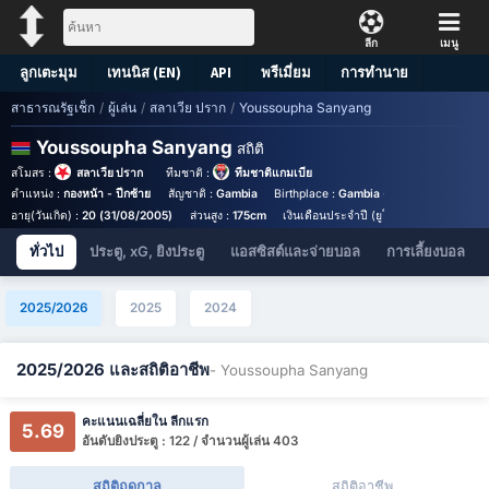
ลีก
เมนู
ลูกเตะมุม
เทนนิส (EN)
API
พรีเมี่ยม
การทำนาย
สาธารณรัฐเช็ก
/
ผู้เล่น
/
สลาเวีย ปราก
/
Youssoupha Sanyang
Youssoupha Sanyang
สถิติ
สโมสร :
สลาเวีย ปราก
ทีมชาติ :
ทีมชาติแกมเบีย
ตำแหน่ง :
กองหน้า - ปีกซ้าย
สัญชาติ :
Gambia
Birthplace :
Gambia - Gambia
หมายเล
อายุ(วันเกิด) :
20 (31/08/2005)
ส่วนสูง :
175cm
เงินเดือนประจำปี (ยูโร) :
€280,000
ทั่วไป
ประตู, xG, ยิงประตู
แอสซิสต์และจ่ายบอล
การเลี้ยงบอล
2025/2026
2025
2024
2025/2026 และสถิติอาชีพ
- Youssoupha Sanyang
คะแนนเฉลี่ยใน ลีกแรก
5.69
อันดับยิงประตู : 122 / จำนวนผู้เล่น 403
สถิติฤดูกาล
สถิติอาชีพ