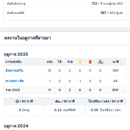
122
อันดับยิงประตู
/ จำนวนผู้เล่น 403
367
อันดับแอสซิต์
/ 403 ผู้เล่น
ผลงานในฤดูกาลที่ผ่านมา
ฤดูกาล 2025
การแข่งขัน
แข่ง
ได้
จ่าย
นาที
PEN
อัลสเวนสกัน
10
0
2
5
0
0
766'
สเวนสกา คัพ
1
0
0
1
0
0
44'
รวม 2025
11
0
2
6
0
0
810'
/ 90 นาที
/ 90 นาที
ใบเหลือง / แดง / 90 นาที
0
ประตู
0.23
แอสซิสต์
0.59
ใบเหลือง / แดง
ฤดูกาล 2024