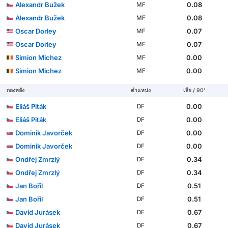
Alexandr Bužek
0.08
MF
Alexandr Bužek
0.08
MF
Oscar Dorley
0.07
MF
Oscar Dorley
0.07
MF
Simion Michez
0.00
MF
Simion Michez
0.00
MF
กองหลัง
ตำแหน่ง
เสีย / 90'
Eliáš Piták
0.00
DF
Eliáš Piták
0.00
DF
Dominik Javorček
0.00
DF
Dominik Javorček
0.00
DF
Ondřej Zmrzlý
0.34
DF
Ondřej Zmrzlý
0.34
DF
Jan Bořil
0.51
DF
Jan Bořil
0.51
DF
David Jurásek
0.67
DF
David Jurásek
0.67
DF