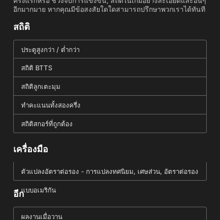
ครึ่งแรกหรือ ช่วงจบการแข่งขัน, สถิติในเกมอย่างละเอียดและอื่นๆ
อีกมากมาย หากคุณมีข้อสงสัยใดใดสามารถปรึกษาพวกเราได้ทันที
สถิติ
ประตูสูงกว่า / ต่ำกว่า
สถิติ BTTS
สถิติลูกเตะมุม
ทำคะแนนทั้งสองครึ่ง
สถิติสกอร์ที่ถูกต้อง
เครื่องมือ
ตัวแปลงอัตราต่อรอง - การแปลงทศนิยม, เศษส่วน, อัตราต่อรอง
แบบอเมริกัน
อีก
ผลงานเมื่อวาน