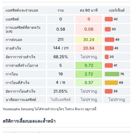
แอสซิสต์และจ่ายบอล
รวม
ต่อ 90 นาที
เปอร์เซ็นต์
0
0
แอสซิสต์
42
การแอสซิสต์ที่คาดหวัง
0.58
0.08
30
(xA)
211
30.24
การส่งบอล
49
144
20.64
จ่ายสำเร็จ
45
/ 211
68.25%
ไม่ปรากฎ
อัตราการจ่ายสำเร็จ
20
5
0.72
การจ่ายที่สร้างโอกาส
41
19
2.72
การโยน
76
4
0.57
การโยนที่สำเร็จ
69
/ 19
21.05%
ไม่ปรากฎ
อัตราการโยนสำเร็จ
39
ไม่ปรากฎ
ไม่ปรากฎ
นาทีต่อการแอสซิสต์
ไม่มีแอสซิสต์
Youssoupha Sanyang ไม่ได้ช่วยทำประตูใดๆ ในช่วง ลีกแรก ฤดูกาลนี้
สถิติการเลี้ยงบอลและล้ำหน้า