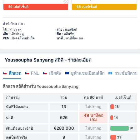
49 เปอร์เซ็นต์
68 เปอร์เซ็นต์
คำจำกัดความ :
ได้
: ทำประตู
จ่าย
: แอสซิสต์
เสีย
: เสียประตู
ชีท
: คลีนชีท
PEN
: ยิงจุดโทษสำเร็จ
นาที
: นาทีที่ลงเล่น
Youssoupha Sanyang สถิติ - รายละเอียด
ลีกแรก
FNL
เช็กคัพ
ยูฟ่าแชมเปียนส์ลีก
กระชับมิตรน
ลีกแรก สถิติสำหรับ Youssoupha Sanyang
ภาพรวม
รวม
ต่อ 90 นาที
เปอร์เซ็นต์
13
นัดที่ได้ลงเล่น
ไม่ปรากฎ
18
48 นาทีต่อ
626
นาที
14
เกม
€280,000
เงินเดือนประจำปี
ไม่ปรากฎ
91
9
ลงเป็นตัวจริง
ไม่ปรากฎ
29