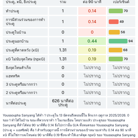
ประตู, xG, ยิงประตู
รวม
ต่อ 90 นาที
เปอร์เซ็นต์
1
0.14
ทำประตู
70
การมีส่วนร่วมของการทำ
1
0.14
49
ประตู
0
0
ประตูในบ้าน
56
1
0.44
ประตูนอกบ้าน
94
1.31
0.19
ประตูที่คาดหวัง (xG)
68
1.31
0.19
xG ไม่นับจุดโทษ (npxG)
70
0
ไม่ปรากฎ
ไม่ปรากฎ
ยิงจุดโทษสำเร็จ
0
ไม่ปรากฎ
ไม่ปรากฎ
แฮททริค
0
ไม่ปรากฎ
ไม่ปรากฎ
3 ประตูหรือมากกว่า
0
ไม่ปรากฎ
ไม่ปรากฎ
2 ประตูหรือมากกว่า
626 นาทีต่อ
ไม่ปรากฎ
ไม่ปรากฎ
นาทีต่อประตู
ประตู
Youssoupha Sanyang ได้ทำ 1 ประตูใน 13 นัดจนถึงตอนนี้ใน ลีกแรก ฤดูกาล 2025/2026. 0
ของ 1 ทำได้ในบ้าน ขณะที่พวกเขาทำ 1 ในเกมเยือน โดยรวมแล้ว ประตูของ Youssoupha
Sanyang ที่ทำได้ต่อ 90 นาทีคือ 0.14 ยิ่งไปกว่านั้น G/A ทั้งหมดของ Youssoupha Sanyang
(ประตู + แอสซิสต์) คือ 1 สำหรับฤดูกาลนี้ การมีส่วนร่วมของเป้าหมายเท่ากับ 0.14 ต่อ 90 นาที
xG ที่ไม่ใช่การลงโทษต่อ 90 นาทีคือ 0.19 ซึ่งจะทำให้เอาต์พุต npxG ของ Youssoupha Sanyang