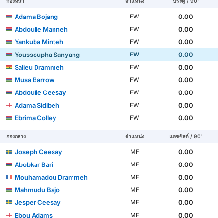
กองหน้า
ตำแหน่ง
ประตู / 90'
Adama Bojang
0.00
FW
Abdoulie Manneh
0.00
FW
Yankuba Minteh
0.00
FW
Youssoupha Sanyang
0.00
FW
Salieu Drammeh
0.00
FW
Musa Barrow
0.00
FW
Abdoulie Ceesay
0.00
FW
Adama Sidibeh
0.00
FW
Ebrima Colley
0.00
FW
กองกลาง
ตำแหน่ง
แอซซิสต์ / 90'
Joseph Ceesay
0.00
MF
Abobkar Bari
0.00
MF
Mouhamadou Drammeh
0.00
MF
Mahmudu Bajo
0.00
MF
Jesper Ceesay
0.00
MF
Ebou Adams
0.00
MF