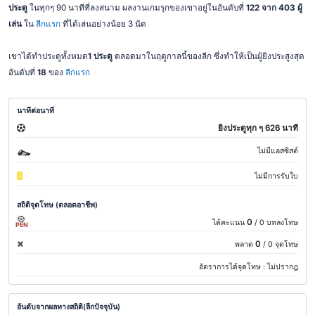
ประตู
ในทุกๆ 90 นาทีที่ลงสนาม ผลงานเกมรุกของเขาอยู่ในอันดับที่
122 จาก 403 ผู้
เล่น
ใน
ลีกแรก
ที่ได้เล่นอย่างน้อย 3 นัด
เขาได้ทำประตูทั้งหมด
1 ประตู
ตลอดมาในฤดูกาลนี้ของลีก ซึ่งทำให้เป็นผู้ยิงประสูงสุด
อันดับที่
18
ของ
ลีกแรก
นาทีต่อนาที
ยิงประตูทุก ๆ 626 นาที
ไม่มีแอสซิสต์
ไม่มีการรับใบ
สถิติจุดโทษ (ตลอดอาชีพ)
0
ได้คะแนน
/ 0 บทลงโทษ
PEN
0
พลาด
/ 0 จุดโทษ
อัตราการได้จุดโทษ :
ไม่ปรากฎ
อันดับจากผลทางสถิติ(ลีกปัจจุบัน)