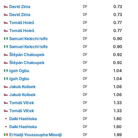
David Zima
0.73
DF
David Zima
0.73
DF
Tomáš Holeš
0.77
DF
Tomáš Holeš
0.77
DF
Samuel Kelechi Isife
0.90
DF
Samuel Kelechi Isife
0.90
DF
Štěpán Chaloupek
0.92
DF
Štěpán Chaloupek
0.92
DF
Igoh Ogbu
1.04
DF
Igoh Ogbu
1.04
DF
Jakub Kolísek
1.06
DF
Jakub Kolísek
1.06
DF
Tomáš Vlček
1.33
DF
Tomáš Vlček
1.33
DF
Daiki Hashioka
1.60
DF
Daiki Hashioka
1.60
DF
El Hadji Youssoupha Mbodji
1.99
DF