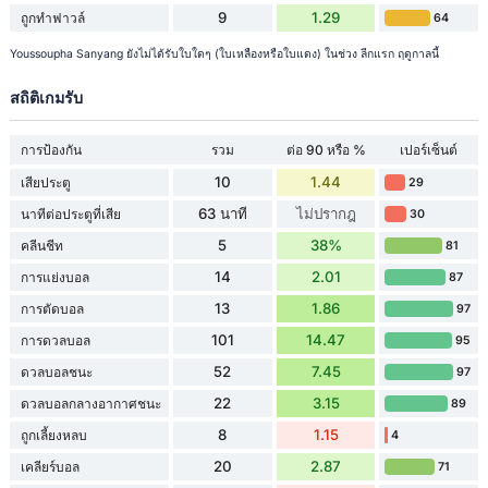
9
1.29
ถูกทำฟาวล์
64
Youssoupha Sanyang ยังไม่ได้รับใบใดๆ (ใบเหลืองหรือใบแดง) ในช่วง ลีกแรก ฤดูกาลนี้
สถิติเกมรับ
การป้องกัน
รวม
ต่อ 90 หรือ %
เปอร์เซ็นต์
10
1.44
เสียประตู
29
63 นาที
ไม่ปรากฎ
นาทีต่อประตูที่เสีย
30
5
38%
คลีนชีท
81
14
2.01
การแย่งบอล
87
13
1.86
การตัดบอล
97
101
14.47
การดวลบอล
95
52
7.45
ดวลบอลชนะ
97
22
3.15
ดวลบอลกลางอากาศชนะ
89
8
1.15
ถูกเลี้ยงหลบ
4
20
2.87
เคลียร์บอล
71