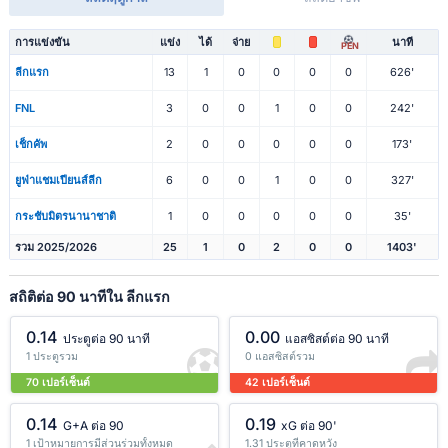
การแข่งขัน
แข่ง
ได้
จ่าย
นาที
PEN
ลีกแรก
13
1
0
0
0
0
626'
FNL
3
0
0
1
0
0
242'
เช็กคัพ
2
0
0
0
0
0
173'
ยูฟ่าแชมเปียนส์ลีก
6
0
0
1
0
0
327'
กระชับมิตรนานาชาติ
1
0
0
0
0
0
35'
รวม 2025/2026
25
1
0
2
0
0
1403'
สถิติต่อ 90 นาทีใน ลีกแรก
0.14
0.00
ประตูต่อ 90 นาที
แอสซิสต์ต่อ 90 นาที
1 ประตูรวม
0 แอสซิสต์รวม
70 เปอร์เซ็นต์
42 เปอร์เซ็นต์
0.14
0.19
G+A ต่อ 90
xG ต่อ 90'
1 เป้าหมายการมีส่วนร่วมทั้งหมด
1.31 ประตูที่คาดหวัง