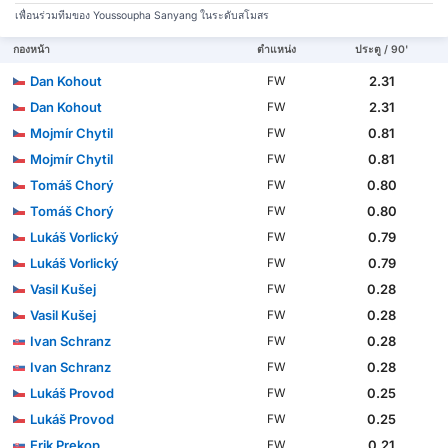
เพื่อนร่วมทีมของ Youssoupha Sanyang ในระดับสโมสร
กองหน้า
ตำแหน่ง
ประตู / 90'
Dan Kohout
2.31
FW
Dan Kohout
2.31
FW
Mojmír Chytil
0.81
FW
Mojmír Chytil
0.81
FW
Tomáš Chorý
0.80
FW
Tomáš Chorý
0.80
FW
Lukáš Vorlický
0.79
FW
Lukáš Vorlický
0.79
FW
Vasil Kušej
0.28
FW
Vasil Kušej
0.28
FW
Ivan Schranz
0.28
FW
Ivan Schranz
0.28
FW
Lukáš Provod
0.25
FW
Lukáš Provod
0.25
FW
Erik Prekop
0.21
FW