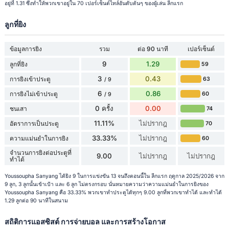
อยู่ที่ 1.31 ซึ่งทำให้พวกเขาอยู่ใน 70 เปอร์เซ็นต์ไทล์อันดับต้นๆ ของผู้เล่น ลีกแรก
ลูกที่ยิง
ข้อมูลการยิง
รวม
ต่อ 90 นาที
เปอร์เซ็นต์
9
1.29
ลูกที่ยิง
59
3
0.43
การยิงเข้าประตู
63
/ 9
6
0.86
การยิงไม่เข้าประตู
60
/ 9
0 ครั้ง
0.00
ชนเสา
74
11.11%
ไม่ปรากฎ
อัตราการเป็นประตู
70
33.33%
ไม่ปรากฎ
ความแม่นยำในการยิง
60
จำนวนการยิงต่อประตูที่
9.00
ไม่ปรากฎ
ไม่ปรากฎ
ทำได้
Youssoupha Sanyang ได้ยิง 9 ในการแข่งขัน 13 จนถึงตอนนี้ใน ลีกแรก ฤดูกาล 2025/2026 จาก
9 ลูก, 3 ลูกนั้นเข้าเป้า และ 6 ลูก ไม่ตรงกรอบ นั่นหมายความว่าความแม่นยำในการยิงของ
Youssoupha Sanyang คือ 33.33% พวกเขาทำประตูได้ทุกๆ 9.00 ลูกที่พวกเขาทำได้ และทำได้
1.29 ลูกต่อ 90 นาทีในสนาม
สถิติการแอสซิสต์ การจ่ายบอล และการสร้างโอกาส