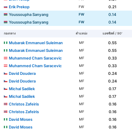
Erik Prekop
0.21
FW
Youssoupha Sanyang
0.14
FW
Youssoupha Sanyang
0.14
FW
กองกลาง
ตำแหน่ง
แอซซิสต์ / 90'
Mubarak Emmanuel Suleiman
0.55
MF
Mubarak Emmanuel Suleiman
0.55
MF
Muhammed Cham Saracevic
0.33
MF
Muhammed Cham Saracevic
0.33
MF
David Doudera
0.24
MF
David Doudera
0.24
MF
Michal Sadílek
0.17
MF
Michal Sadílek
0.17
MF
Christos Zafeiris
0.16
MF
Christos Zafeiris
0.16
MF
David Moses
0.16
MF
David Moses
0.16
MF