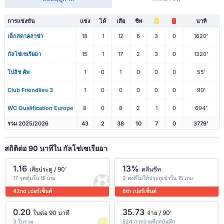
การแข่งขัน
แข่ง
ได้
เสีย
ชีท
นาที
เอ็กสตาคลาซ่า
18
1
12
6
3
0
1620'
กัลโช่เซเรียอา
15
1
17
2
3
0
1320'
โปลิช คัพ
1
0
1
0
0
0
55'
Club Friendlies 3
1
0
0
0
0
0
90'
WC Qualification Europe
8
0
8
2
1
0
694'
รวม 2025/2026
43
2
38
10
7
0
3779'
สถิติต่อ 90 นาทีใน กัลโช่เซเรียอา
1.16
13%
เสียประตู / 90'
คลีนชีท
17 จุดตุ้มใน 15 เกม
2 คงที่ไม่ให้ประตูเข้าใน 15 เกม
42nd เปอร์เซ็นต์
6th เปอร์เซ็นต์
0.20
35.73
ใบต่อ 90 นาที
จ่าย / 90'
3 ใบรวม
524 การจ่ายที่ถูกบันทึก