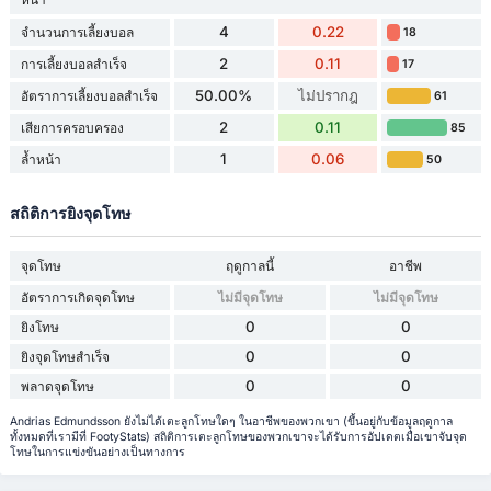
4
0.22
จำนวนการเลี้ยงบอล
18
2
0.11
การเลี้ยงบอลสำเร็จ
17
50.00%
ไม่ปรากฎ
อัตราการเลี้ยงบอลสำเร็จ
61
2
0.11
เสียการครอบครอง
85
1
0.06
ล้ำหน้า
50
สถิติการยิงจุดโทษ
จุดโทษ
ฤดูกาลนี้
อาชีพ
อัตราการเกิดจุดโทษ
ไม่มีจุดโทษ
ไม่มีจุดโทษ
0
0
ยิงโทษ
0
0
ยิงจุดโทษสำเร็จ
0
0
พลาดจุดโทษ
Andrias Edmundsson ยังไม่ได้เตะลูกโทษใดๆ ในอาชีพของพวกเขา (ขึ้นอยู่กับข้อมูลฤดูกาล
ทั้งหมดที่เรามีที่ FootyStats) สถิติการเตะลูกโทษของพวกเขาจะได้รับการอัปเดตเมื่อเขาจับจุด
โทษในการแข่งขันอย่างเป็นทางการ