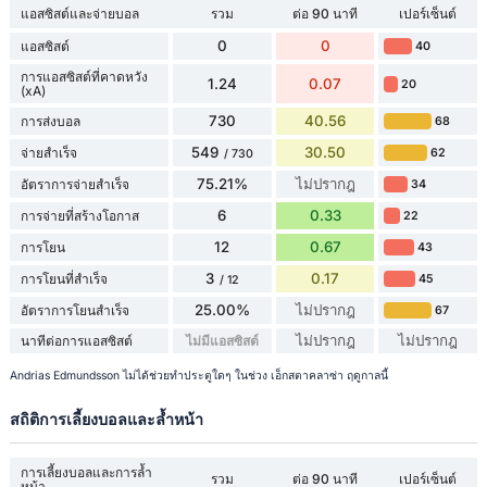
แอสซิสต์และจ่ายบอล
รวม
ต่อ 90 นาที
เปอร์เซ็นต์
0
0
แอสซิสต์
40
การแอสซิสต์ที่คาดหวัง
1.24
0.07
20
(xA)
730
40.56
การส่งบอล
68
549
30.50
จ่ายสำเร็จ
62
/ 730
75.21%
ไม่ปรากฎ
อัตราการจ่ายสำเร็จ
34
6
0.33
การจ่ายที่สร้างโอกาส
22
12
0.67
การโยน
43
3
0.17
การโยนที่สำเร็จ
45
/ 12
25.00%
ไม่ปรากฎ
อัตราการโยนสำเร็จ
67
ไม่ปรากฎ
ไม่ปรากฎ
นาทีต่อการแอสซิสต์
ไม่มีแอสซิสต์
Andrias Edmundsson ไม่ได้ช่วยทำประตูใดๆ ในช่วง เอ็กสตาคลาซ่า ฤดูกาลนี้
สถิติการเลี้ยงบอลและล้ำหน้า
การเลี้ยงบอลและการล้ำ
รวม
ต่อ 90 นาที
เปอร์เซ็นต์
หน้า