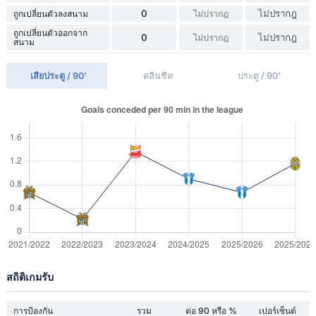
0
ไม่ปรากฎ
ถูกเปลี่ยนตัวลงสนาม
ไม่ปรากฎ
ถูกเปลี่ยนตัวออกจาก
0
ไม่ปรากฎ
ไม่ปรากฎ
สนาม
เสียประตู / 90'
คลีนชีท
ประตู / 90'
สถิติเกมรับ
การป้องกัน
รวม
ต่อ 90 หรือ %
เปอร์เซ็นต์