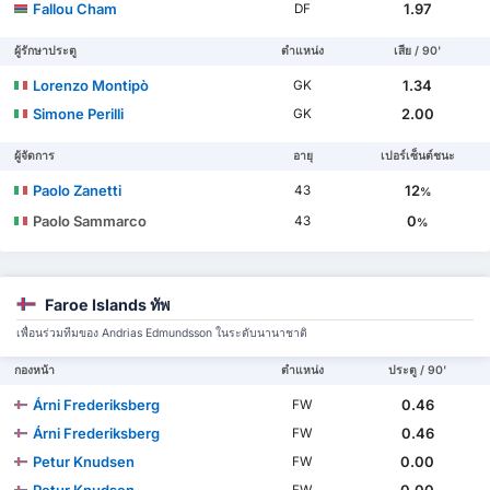
Fallou Cham
1.97
DF
ผู้รักษาประตู
ตำแหน่ง
เสีย / 90'
Lorenzo Montipò
1.34
GK
Simone Perilli
2.00
GK
ผู้จัดการ
อายุ
เปอร์เซ็นต์ชนะ
Paolo Zanetti
12
43
%
Paolo Sammarco
0
43
%
Faroe Islands ทัพ
เพื่อนร่วมทีมของ Andrias Edmundsson ในระดับนานาชาติ
กองหน้า
ตำแหน่ง
ประตู / 90'
Árni Frederiksberg
0.46
FW
Árni Frederiksberg
0.46
FW
Petur Knudsen
0.00
FW