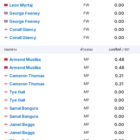
Leon Myrtaj
0.00
FW
George Feeney
0.00
FW
George Feeney
0.00
FW
Conall Glancy
0.00
FW
Conall Glancy
0.00
FW
กองกลาง
ตำแหน่ง
แอซซิสต์ / 90'
Armend Muslika
0.48
MF
Armend Muslika
0.48
MF
Cameron Thomas
0.21
MF
Cameron Thomas
0.21
MF
Tye Hall
0.00
MF
Tye Hall
0.00
MF
Samal Bangura
0.00
MF
Samal Bangura
0.00
MF
Jamel Beggs
0.00
MF
Jamel Beggs
0.00
MF