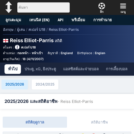
ลีก
เมนู
ลูกเตะมุม
เทนนิส (EN)
API
พรีเมี่ยม
การทำนาย
อังกฤษ
/
ผู้เล่น
/
สเปอร์ U18
/
Reiss Elliot-Parris
Reiss Elliot-Parris
สถิติ
สโมสร :
สเปอร์ U18
ตำแหน่ง :
กองหน้า - หน้าเป้า
สัญชาติ :
England
Birthplace :
England - England
อายุ(วันเกิด) :
18 (4/11/2007)
ทั่วไป
ประตู, xG, ยิงประตู
แอสซิสต์และจ่ายบอล
การเลี้ยงบอล
2025/2026
2024/2025
2025/2026 และสถิติอาชีพ
- Reiss Elliot-Parris
สถิติฤดูกาล
สถิติอาชีพ