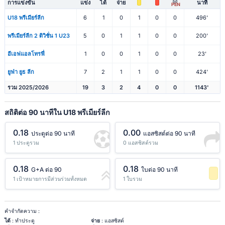
การแข่งขัน
แข่ง
ได้
จ่าย
นาที
PEN
U18 พรีเมียร์ลีก
6
1
0
1
0
0
496'
พรีเมียร์ลีก 2 ดิวิชั่น 1 U23
5
0
1
1
0
0
200'
อีเอฟแอลโทรฟี่
1
0
0
1
0
0
23'
ยูฟ่า ยูธ ลีก
7
2
1
1
0
0
424'
รวม 2025/2026
19
3
2
4
0
0
1143'
สถิติต่อ 90 นาทีใน U18 พรีเมียร์ลีก
0.18
0.00
ประตูต่อ 90 นาที
แอสซิสต์ต่อ 90 นาที
1 ประตูรวม
0 แอสซิสต์รวม
0.18
0.18
G+A ต่อ 90
ใบต่อ 90 นาที
1 เป้าหมายการมีส่วนร่วมทั้งหมด
1 ใบรวม
-1 เปอร์เซ็นต์
คำจำกัดความ :
ได้
: ทำประตู
จ่าย
: แอสซิสต์