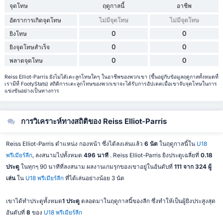
จุดโทษ
ฤดูกาลนี้
อาชีพ
อัตราการเกิดจุดโทษ
ไม่มีจุดโทษ
ไม่มีจุดโทษ
0
0
ยิงโทษ
0
0
ยิงจุดโทษสำเร็จ
0
0
พลาดจุดโทษ
Reiss Elliot-Parris ยังไม่ได้เตะลูกโทษใดๆ ในอาชีพของพวกเขา (ขึ้นอยู่กับข้อมูลฤดูกาลทั้งหมดที่
เรามีที่ FootyStats) สถิติการเตะลูกโทษของพวกเขาจะได้รับการอัปเดตเมื่อเขาจับจุดโทษในการ
แข่งขันอย่างเป็นทางการ
การวิเคราะห์ทางสถิติของ Reiss Elliot-Parris
Reiss Elliot-Parris ตำแหน่ง กองหน้า ซึ่งได้ลงเล่นแล้ว
6 นัด
ในฤดูกาลนี้ใน
U18
พรีเมียร์ลีก
, ลงสนามไปทั้งหมด
496 นาที
. Reiss Elliot-Parris ยิงประตูเฉลี่ยที่
0.18
ประตู
ในทุกๆ 90 นาทีที่ลงสนาม ผลงานเกมรุกของเขาอยู่ในอันดับที่
111 จาก 324 ผู้
เล่น
ใน
U18 พรีเมียร์ลีก
ที่ได้เล่นอย่างน้อย 3 นัด
เขาได้ทำประตูทั้งหมด
1 ประตู
ตลอดมาในฤดูกาลนี้ของลีก ซึ่งทำให้เป็นผู้ยิงประสูงสุด
อันดับที่
8
ของ
U18 พรีเมียร์ลีก