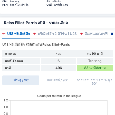
เสีย
: เสียประตู
ชีท
: คลีนชีท
PEN
: ยิงจุดโทษสำเร็จ
นาที
: นาทีที่ลงเล่น
Reiss Elliot-Parris สถิติ - รายละเอียด
U18 พรีเมียร์ลีก
พรีเมียร์ลีก 2 ดิวิชั่น 1 U23
อีเอฟแอลโทรฟี่
U18 พรีเมียร์ลีก สถิติสำหรับ Reiss Elliot-Parris
ภาพรวม
รวม
ต่อ 90 นาที
6
นัดที่ได้ลงเล่น
ไม่ปรากฎ
496
83 นาทีต่อเกม
นาที
ประตู / 90'
แอซซิสต์ / 90'
การมีส่วนร่วมของประตู /
90'