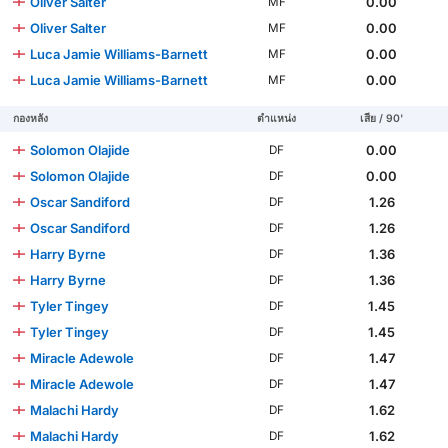
Oliver Salter
0.00
MF
Oliver Salter
0.00
MF
Luca Jamie Williams-Barnett
0.00
MF
Luca Jamie Williams-Barnett
0.00
MF
กองหลัง
ตำแหน่ง
เสีย / 90'
Solomon Olajide
0.00
DF
Solomon Olajide
0.00
DF
Oscar Sandiford
1.26
DF
Oscar Sandiford
1.26
DF
Harry Byrne
1.36
DF
Harry Byrne
1.36
DF
Tyler Tingey
1.45
DF
Tyler Tingey
1.45
DF
Miracle Adewole
1.47
DF
Miracle Adewole
1.47
DF
Malachi Hardy
1.62
DF
Malachi Hardy
1.62
DF