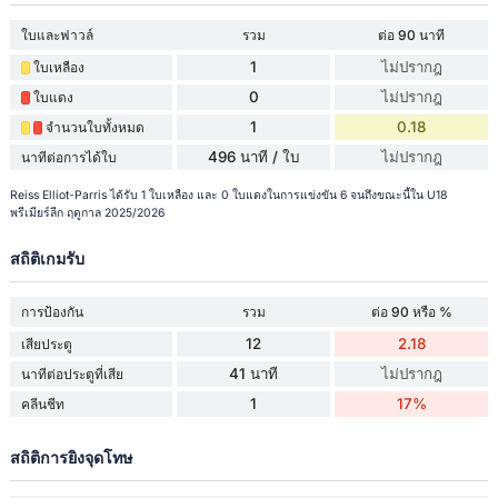
ใบและฟาวล์
รวม
ต่อ 90 นาที
1
ไม่ปรากฎ
ใบเหลือง
0
ไม่ปรากฎ
ใบแดง
1
0.18
จำนวนใบทั้งหมด
496 นาที / ใบ
ไม่ปรากฎ
นาทีต่อการได้ใบ
Reiss Elliot-Parris ได้รับ 1 ใบเหลือง และ 0 ใบแดงในการแข่งขัน 6 จนถึงขณะนี้ใน U18
พรีเมียร์ลีก ฤดูกาล 2025/2026
สถิติเกมรับ
การป้องกัน
รวม
ต่อ 90 หรือ %
12
2.18
เสียประตู
41 นาที
ไม่ปรากฎ
นาทีต่อประตูที่เสีย
1
17%
คลีนชีท
สถิติการยิงจุดโทษ