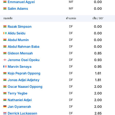
Emmanuel Agyei
0.00
MF
Salim Adams
0.00
MF
กองหลัง
ตำแหน่ง
เสีย / 90'
Razak Simpson
0.00
DF
Alidu Seidu
0.00
DF
Abdul Mumin
0.00
DF
Abdul Rahman Baba
0.00
DF
Gideon Mensah
0.85
DF
Jerome Osei Opoku
0.93
DF
Marvin Senaya
0.95
DF
Kojo Peprah Oppong
1.61
DF
Jonas Adjei Adjetey
1.81
DF
Oscar Naasei Oppong
2.00
DF
Terry Yegbe
2.00
DF
Nathaniel Adjei
2.00
DF
Jan Gyamerah
2.00
DF
Derrick Luckassen
2.65
DF