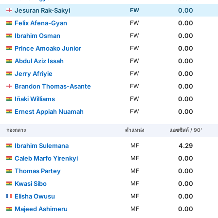
Jesuran Rak-Sakyi
0.00
FW
Felix Afena-Gyan
0.00
FW
Ibrahim Osman
0.00
FW
Prince Amoako Junior
0.00
FW
Abdul Aziz Issah
0.00
FW
Jerry Afriyie
0.00
FW
Brandon Thomas-Asante
0.00
FW
Iñaki Williams
0.00
FW
Ernest Appiah Nuamah
0.00
FW
กองกลาง
ตำแหน่ง
แอซซิสต์ / 90'
Ibrahim Sulemana
4.29
MF
Caleb Marfo Yirenkyi
0.00
MF
Thomas Partey
0.00
MF
Kwasi Sibo
0.00
MF
Elisha Owusu
0.00
MF
Majeed Ashimeru
0.00
MF