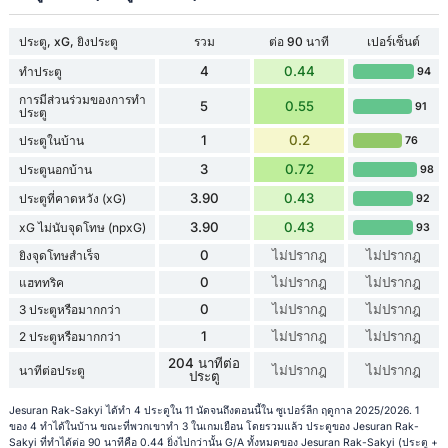
ประตู, xG, ยิงประตู
รวม
ต่อ 90 นาที
เปอร์เซ็นต์
4
0.44
ทำประตู
94
การมีส่วนร่วมของการทำ
5
0.55
91
ประตู
1
0.2
ประตูในบ้าน
76
3
0.72
ประตูนอกบ้าน
98
3.90
0.43
ประตูที่คาดหวัง (xG)
92
3.90
0.43
xG ไม่นับจุดโทษ (npxG)
93
0
ไม่ปรากฎ
ไม่ปรากฎ
ยิงจุดโทษสำเร็จ
0
ไม่ปรากฎ
ไม่ปรากฎ
แฮททริค
0
ไม่ปรากฎ
ไม่ปรากฎ
3 ประตูหรือมากกว่า
1
ไม่ปรากฎ
ไม่ปรากฎ
2 ประตูหรือมากกว่า
204 นาทีต่อ
ไม่ปรากฎ
ไม่ปรากฎ
นาทีต่อประตู
ประตู
Jesuran Rak-Sakyi ได้ทำ 4 ประตูใน 11 นัดจนถึงตอนนี้ใน ซูเปอร์ลีก ฤดูกาล 2025/2026. 1
ของ 4 ทำได้ในบ้าน ขณะที่พวกเขาทำ 3 ในเกมเยือน โดยรวมแล้ว ประตูของ Jesuran Rak-
Sakyi ที่ทำได้ต่อ 90 นาทีคือ 0.44 ยิ่งไปกว่านั้น G/A ทั้งหมดของ Jesuran Rak-Sakyi (ประตู +