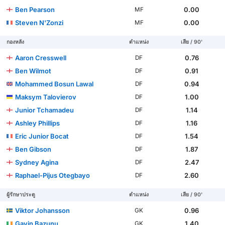
Ben Pearson
0.00
MF
Steven N'Zonzi
0.00
MF
กองหลัง
ตำแหน่ง
เสีย / 90'
Aaron Cresswell
0.76
DF
Ben Wilmot
0.91
DF
Mohammed Bosun Lawal
0.94
DF
Maksym Talovierov
1.00
DF
Junior Tchamadeu
1.14
DF
Ashley Phillips
1.16
DF
Eric Junior Bocat
1.54
DF
Ben Gibson
1.87
DF
Sydney Agina
2.47
DF
Raphael-Pijus Otegbayo
2.60
DF
ผู้รักษาประตู
ตำแหน่ง
เสีย / 90'
Viktor Johansson
0.96
GK
Gavin Bazunu
1.40
GK