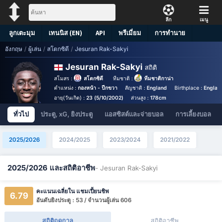
ลีก
เมนู
ลูกเตะมุม
เทนนิส (EN)
API
พรีเมี่ยม
การทำนาย
อังกฤษ
/
ผู้เล่น
/
สโตกซิตี
/
Jesuran Rak-Sakyi
Jesuran Rak-Sakyi
สถิติ
สโมสร :
สโตกซิตี
ทีมชาติ :
ทีมชาติกาน่า
ตำแหน่ง :
กองหน้า - ปีกขวา
สัญชาติ :
England
Birthplace :
Englan
อายุ(วันเกิด) :
23 (5/10/2002)
ส่วนสูง :
178cm
ทั่วไป
ประตู, xG, ยิงประตู
แอสซิสต์และจ่ายบอล
การเลี้ยงบอล
2025/2026
2024/2025
2023/2024
2021/2022
2025/2026 และสถิติอาชีพ
- Jesuran Rak-Sakyi
คะแนนเฉลี่ยใน แชมเปี้ยนชิพ
6.79
อันดับยิงประตู : 53 / จำนวนผู้เล่น 606
สถิติฤดูกาล
สถิติอาชีพ