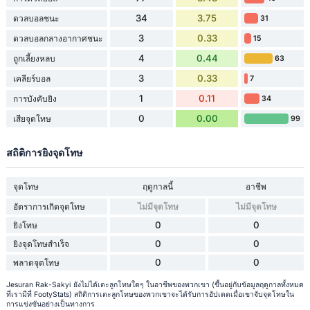
34
3.75
ดวลบอลชนะ
31
3
0.33
ดวลบอลกลางอากาศชนะ
15
4
0.44
ถูกเลี้ยงหลบ
63
3
0.33
เคลียร์บอล
7
1
0.11
การบังคับยิง
34
0
0.00
เสียจุดโทษ
99
สถิติการยิงจุดโทษ
จุดโทษ
ฤดูกาลนี้
อาชีพ
อัตราการเกิดจุดโทษ
ไม่มีจุดโทษ
ไม่มีจุดโทษ
0
0
ยิงโทษ
0
0
ยิงจุดโทษสำเร็จ
0
0
พลาดจุดโทษ
Jesuran Rak-Sakyi ยังไม่ได้เตะลูกโทษใดๆ ในอาชีพของพวกเขา (ขึ้นอยู่กับข้อมูลฤดูกาลทั้งหมด
ที่เรามีที่ FootyStats) สถิติการเตะลูกโทษของพวกเขาจะได้รับการอัปเดตเมื่อเขาจับจุดโทษใน
การแข่งขันอย่างเป็นทางการ