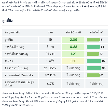
แอสซิสต์) คือ 5 สำหรับฤดูกาลนี้ การมีส่วนร่วมของเป้าหมายเท่ากับ 0.55 ต่อ 90 นาที xG ที่ไม่ใช่
การลงโทษต่อ 90 นาทีคือ 0.43 ซึ่งจะทำให้เอาต์พุต npxG ของ Jesuran Rak-Sakyi อยู่ที่ 3.90
ซึ่งทำให้พวกเขาอยู่ใน 93 เปอร์เซ็นต์ไทล์อันดับต้นๆ ของผู้เล่น ซูเปอร์ลีก
ลูกที่ยิง
ข้อมูลการยิง
รวม
ต่อ 90 นาที
เปอร์เซ็นต์
19
2.09
ลูกที่ยิง
81
8
0.88
การยิงเข้าประตู
85
/ 19
11
1.21
การยิงไม่เข้าประตู
77
/ 19
1 ครั้ง
0.11
ชนเสา
92
21.05%
ไม่ปรากฎ
อัตราการเป็นประตู
93
42.11%
ไม่ปรากฎ
ความแม่นยำในการยิง
81
จำนวนการยิงต่อประตูที่
4.75
ไม่ปรากฎ
ไม่ปรากฎ
ทำได้
Jesuran Rak-Sakyi ได้ยิง 19 ในการแข่งขัน 11 จนถึงตอนนี้ใน ซูเปอร์ลีก ฤดูกาล 2025/2026
จาก 19 ลูก, 8 ลูกนั้นเข้าเป้า และ 11 ลูก ไม่ตรงกรอบ นั่นหมายความว่าความแม่นยำในการยิงของ
Jesuran Rak-Sakyi คือ 42.11% พวกเขาทำประตูได้ทุกๆ 4.75 ลูกที่พวกเขาทำได้ และทำได้
2.09 ลูกต่อ 90 นาทีในสนาม