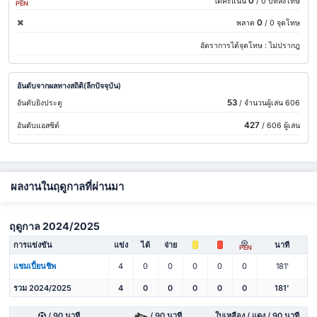
0
ได้คะแนน
/ 0 บทลงโทษ
PEN
0
พลาด
/ 0 จุดโทษ
อัตราการได้จุดโทษ :
ไม่ปรากฎ
อันดับจากผลทางสถิติ(ลีกปัจจุบัน)
53
อันดับยิงประตู
/ จำนวนผู้เล่น 606
427
อันดับแอสซิต์
/ 606 ผู้เล่น
ผลงานในฤดูกาลที่ผ่านมา
ฤดูกาล 2024/2025
การแข่งขัน
แข่ง
ได้
จ่าย
นาที
PEN
แชมเปี้ยนชิพ
4
0
0
0
0
0
181'
รวม 2024/2025
4
0
0
0
0
0
181'
/ 90 นาที
/ 90 นาที
ใบเหลือง / แดง / 90 นาที