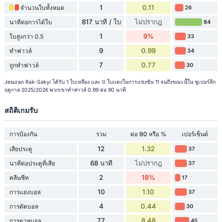
1
0.11
จำนวนใบทั้งหมด
26
817 นาที / ใบ
ไม่ปรากฎ
นาทีต่อการได้ใบ
84
1
9%
ใบสูงกว่า 0.5
33
9
0.99
ทำฟาวล์
34
7
0.77
ถูกทำฟาวล์
30
Jesuran Rak-Sakyi ได้รับ 1 ใบเหลือง และ 0 ใบแดงในการแข่งขัน 11 จนถึงขณะนี้ใน ซูเปอร์ลีก
ฤดูกาล 2025/2026 พวกเขาทำฟาวล์ 0.99 ต่อ 90 นาที
สถิติเกมรับ
การป้องกัน
รวม
ต่อ 90 หรือ %
เปอร์เซ็นต์
12
1.32
เสียประตู
37
68 นาที
ไม่ปรากฎ
นาทีต่อประตูที่เสีย
37
2
18%
คลีนชีท
17
10
1.10
การแย่งบอล
37
4
0.44
การตัดบอล
30
77
8.48
การดวลบอล
45