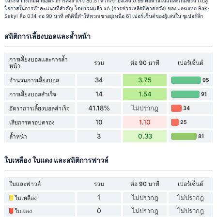
ในระหว่างเกมด้วยอัตราการส่งสำเร็จ 80.51 พวกเขายังเล่น 0.99 คีย์พาสในแต่ละเกมซึ่งนำไปสู่
โอกาสในการทำคะแนนที่สำคัญ โดยรวมแล้ว xA (การช่วยเหลือที่คาดหวัง) ของ Jesuran Rak-
Sakyi คือ 0.14 ต่อ 90 นาที สถิตินี้ทำให้พวกเขาอยู่เหนือ 61 เปอร์เซ็นต์ของผู้เล่นใน ซูเปอร์ลีก
สถิติการเลี้ยงบอลและล้ำหน้า
การเลี้ยงบอลและการล้ำ
รวม
ต่อ 90 นาที
เปอร์เซ็นต์
หน้า
34
3.75
จำนวนการเลี้ยงบอล
95
14
1.54
การเลี้ยงบอลสำเร็จ
91
41.18%
ไม่ปรากฎ
อัตราการเลี้ยงบอลสำเร็จ
34
10
1.10
เสียการครอบครอง
25
3
0.33
ล้ำหน้า
81
ใบเหลือง ใบแดง และสถิติการฟาวล์
ใบและฟาวล์
รวม
ต่อ 90 นาที
เปอร์เซ็นต์
1
ไม่ปรากฎ
ไม่ปรากฎ
ใบเหลือง
0
ไม่ปรากฎ
ไม่ปรากฎ
ใบแดง