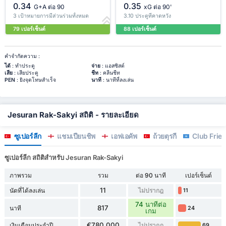
0.34
0.35
G+A ต่อ 90
xG ต่อ 90'
3 เป้าหมายการมีส่วนร่วมทั้งหมด
3.10 ประตูที่คาดหวัง
79 เปอร์เซ็นต์
88 เปอร์เซ็นต์
คำจำกัดความ :
ได้
: ทำประตู
จ่าย
: แอสซิสต์
เสีย
: เสียประตู
ชีท
: คลีนชีท
PEN
: ยิงจุดโทษสำเร็จ
นาที
: นาทีที่ลงเล่น
Jesuran Rak-Sakyi สถิติ - รายละเอียด
ซูเปอร์ลีก
แชมเปี้ยนชิพ
เอฟเอคัพ
ถ้วยตุรกี
Club Frien
ซูเปอร์ลีก สถิติสำหรับ Jesuran Rak-Sakyi
ภาพรวม
รวม
ต่อ 90 นาที
เปอร์เซ็นต์
11
นัดที่ได้ลงเล่น
ไม่ปรากฎ
11
74 นาทีต่อ
817
นาที
24
เกม
€780,000
เงินเดือนประจำปี
ไม่ปรากฎ
69