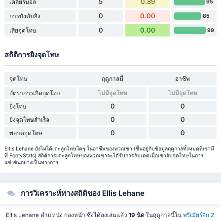
5
0.89
เคลียร์บอล
95
0
0.00
การบังคับยิง
85
0
0.00
เสียจุดโทษ
99
สถิติการยิงจุดโทษ
จุดโทษ
ฤดูกาลนี้
อาชีพ
อัตราการเกิดจุดโทษ
ไม่มีจุดโทษ
ไม่มีจุดโทษ
0
0
ยิงโทษ
0
0
ยิงจุดโทษสำเร็จ
0
0
พลาดจุดโทษ
Ellis Lehane ยังไม่ได้เตะลูกโทษใดๆ ในอาชีพของพวกเขา (ขึ้นอยู่กับข้อมูลฤดูกาลทั้งหมดที่เรามี
ที่ FootyStats) สถิติการเตะลูกโทษของพวกเขาจะได้รับการอัปเดตเมื่อเขาจับจุดโทษในการ
แข่งขันอย่างเป็นทางการ
การวิเคราะห์ทางสถิติของ Ellis Lehane
Ellis Lehane ตำแหน่ง กองหน้า ซึ่งได้ลงเล่นแล้ว
19 นัด
ในฤดูกาลนี้ใน
พรีเมียร์ลีก 2