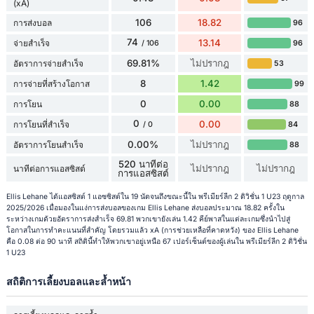
(xA)
106
18.82
การส่งบอล
96
74
13.14
จ่ายสำเร็จ
96
/ 106
69.81%
ไม่ปรากฎ
อัตราการจ่ายสำเร็จ
53
8
1.42
การจ่ายที่สร้างโอกาส
99
0
0.00
การโยน
88
0
0.00
การโยนที่สำเร็จ
84
/ 0
0.00%
ไม่ปรากฎ
อัตราการโยนสำเร็จ
88
520 นาทีต่อ
ไม่ปรากฎ
ไม่ปรากฎ
นาทีต่อการแอสซิสต์
การแอสซิสต์
Ellis Lehane ได้แอสซิสต์ 1 แอซซิสต์ใน 19 นัดจนถึงขณะนี้ใน พรีเมียร์ลีก 2 ดิวิชั่น 1 U23 ฤดูกาล
2025/2026 เมื่อมองในแง่การส่งบอลของเกม Ellis Lehane ส่งบอลประมาณ 18.82 ครั้งใน
ระหว่างเกมด้วยอัตราการส่งสำเร็จ 69.81 พวกเขายังเล่น 1.42 คีย์พาสในแต่ละเกมซึ่งนำไปสู่
โอกาสในการทำคะแนนที่สำคัญ โดยรวมแล้ว xA (การช่วยเหลือที่คาดหวัง) ของ Ellis Lehane
คือ 0.08 ต่อ 90 นาที สถิตินี้ทำให้พวกเขาอยู่เหนือ 67 เปอร์เซ็นต์ของผู้เล่นใน พรีเมียร์ลีก 2 ดิวิชั่น
1 U23
สถิติการเลี้ยงบอลและล้ำหน้า