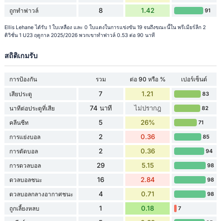
8
1.42
ถูกทำฟาวล์
91
Ellis Lehane ได้รับ 1 ใบเหลือง และ 0 ใบแดงในการแข่งขัน 19 จนถึงขณะนี้ใน พรีเมียร์ลีก 2
ดิวิชั่น 1 U23 ฤดูกาล 2025/2026 พวกเขาทำฟาวล์ 0.53 ต่อ 90 นาที
สถิติเกมรับ
การป้องกัน
รวม
ต่อ 90 หรือ %
เปอร์เซ็นต์
7
1.21
เสียประตู
83
74 นาที
ไม่ปรากฎ
นาทีต่อประตูที่เสีย
82
5
26%
คลีนชีท
71
2
0.36
การแย่งบอล
85
2
0.36
การตัดบอล
94
29
5.15
การดวลบอล
98
16
2.84
ดวลบอลชนะ
98
4
0.71
ดวลบอลกลางอากาศชนะ
98
1
0.18
ถูกเลี้ยงหลบ
7