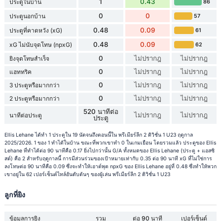
1
0.43
ประตูในบ้าน
86
0
0
ประตูนอกบ้าน
57
0.48
0.09
ประตูที่คาดหวัง (xG)
61
0.48
0.09
xG ไม่นับจุดโทษ (npxG)
62
0
ไม่ปรากฎ
ไม่ปรากฎ
ยิงจุดโทษสำเร็จ
0
ไม่ปรากฎ
ไม่ปรากฎ
แฮททริค
0
ไม่ปรากฎ
ไม่ปรากฎ
3 ประตูหรือมากกว่า
0
ไม่ปรากฎ
ไม่ปรากฎ
2 ประตูหรือมากกว่า
520 นาทีต่อ
ไม่ปรากฎ
ไม่ปรากฎ
นาทีต่อประตู
ประตู
Ellis Lehane ได้ทำ 1 ประตูใน 19 นัดจนถึงตอนนี้ใน พรีเมียร์ลีก 2 ดิวิชั่น 1 U23 ฤดูกาล
2025/2026. 1 ของ 1 ทำได้ในบ้าน ขณะที่พวกเขาทำ 0 ในเกมเยือน โดยรวมแล้ว ประตูของ Ellis
Lehane ที่ทำได้ต่อ 90 นาทีคือ 0.17 ยิ่งไปกว่านั้น G/A ทั้งหมดของ Ellis Lehane (ประตู + แอสซิ
สต์) คือ 2 สำหรับฤดูกาลนี้ การมีส่วนร่วมของเป้าหมายเท่ากับ 0.35 ต่อ 90 นาที xG ที่ไม่ใช่การ
ลงโทษต่อ 90 นาทีคือ 0.09 ซึ่งจะทำให้เอาต์พุต npxG ของ Ellis Lehane อยู่ที่ 0.48 ซึ่งทำให้พวก
เขาอยู่ใน 62 เปอร์เซ็นต์ไทล์อันดับต้นๆ ของผู้เล่น พรีเมียร์ลีก 2 ดิวิชั่น 1 U23
ลูกที่ยิง
ข้อมูลการยิง
รวม
ต่อ 90 นาที
เปอร์เซ็นต์