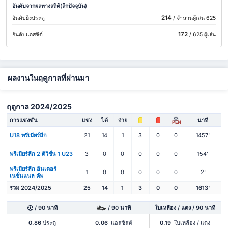
อันดับจากผลทางสถิติ(ลีกปัจจุบัน)
214
อันดับยิงประตู
/ จำนวนผู้เล่น 625
172
อันดับแอสซิต์
/ 625 ผู้เล่น
ผลงานในฤดูกาลที่ผ่านมา
ฤดูกาล 2024/2025
การแข่งขัน
แข่ง
ได้
จ่าย
นาที
PEN
U18 พรีเมียร์ลีก
21
14
1
3
0
0
1457'
พรีเมียร์ลีก 2 ดิวิชั่น 1 U23
3
0
0
0
0
0
154'
พรีเมียร์ลีก อินเตอร์
1
0
0
0
0
0
2'
เนชั่นแนล คัพ
รวม 2024/2025
25
14
1
3
0
0
1613'
/ 90 นาที
/ 90 นาที
ใบเหลือง / แดง / 90 นาที
0.86
ประตู
0.06
แอสซิสต์
0.19
ใบเหลือง / แดง