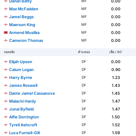
Daniel Batty
0.00
MF
Max McFadden
0.00
MF
Jamel Beggs
0.00
MF
Maerson King
0.00
MF
Armend Muslika
0.00
MF
Cameron Thomas
0.00
MF
กองหลัง
ตำแหน่ง
เสีย / 90'
Elijah Upson
0.00
DF
Calum Logan
0.90
DF
Harry Byrne
1.23
DF
James Roswell
1.43
DF
Dante Jamel Cassanova
1.45
DF
Malachi Hardy
1.47
DF
Junai Byfield
1.47
DF
Alfie Dorrington
1.50
DF
Tyrell Ashcroft
1.52
DF
Luca Furnell-Gill
1.59
DF