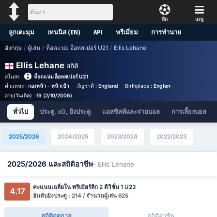
ลีก
เมนู
ลูกเตะมุม
เทนนิส (EN)
API
พรีเมี่ยม
การทำนาย
อังกฤษ
/
ผู้เล่น
/
ท็อตแน่ม ฮ็อทสเปอร์ U21
/
Ellis Lehane
Ellis Lehane
สถิติ
สโมสร :
ท็อตแน่ม ฮ็อทสเปอร์ U21
ตำแหน่ง :
กองหน้า - หน้าเป้า
สัญชาติ :
England
Birthplace :
England - England
หมาย
อายุ(วันเกิด) :
19 (2/10/2006)
ทั่วไป
ประตู, xG, ยิงประตู
แอสซิสต์และจ่ายบอล
การเลี้ยงบอล
2025/2026
2024/2025
2023/2024
2022/2023
2025/2026 และสถิติอาชีพ
- Ellis Lehane
คะแนนเฉลี่ยใน พรีเมียร์ลีก 2 ดิวิชั่น 1 U23
4.17
อันดับยิงประตู : 214 / จำนวนผู้เล่น 625
สถิติฤดูกาล
สถิติอาชีพ