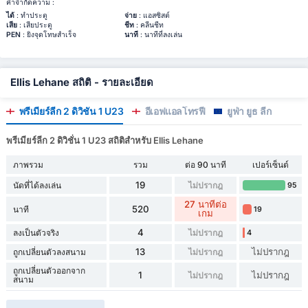
คำจำกัดความ :
ได้
: ทำประตู
จ่าย
: แอสซิสต์
เสีย
: เสียประตู
ชีท
: คลีนชีท
PEN
: ยิงจุดโทษสำเร็จ
นาที
: นาทีที่ลงเล่น
Ellis Lehane สถิติ - รายละเอียด
พรีเมียร์ลีก 2 ดิวิชั่น 1 U23
อีเอฟแอลโทรฟี่
ยูฟ่า ยูธ ลีก
พรีเมียร์ลีก 2 ดิวิชั่น 1 U23 สถิติสำหรับ Ellis Lehane
ภาพรวม
รวม
ต่อ 90 นาที
เปอร์เซ็นต์
19
นัดที่ได้ลงเล่น
ไม่ปรากฎ
95
27 นาทีต่อ
520
นาที
19
เกม
4
ลงเป็นตัวจริง
ไม่ปรากฎ
4
13
ไม่ปรากฎ
ถูกเปลี่ยนตัวลงสนาม
ไม่ปรากฎ
ถูกเปลี่ยนตัวออกจาก
1
ไม่ปรากฎ
ไม่ปรากฎ
สนาม