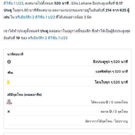
ดิวิชั่น 1 U23
, ลงสนามไปทั้งหมด
520 นาที
. Ellis Lehane ยิงประตูเฉลี่ยที่
0.17
ประตู
ในทุกๆ 90 นาทีที่ลงสนาม ผลงานเกมรุกของเขาอยู่ในอันดับที่
214 จาก 625 ผู้
เล่น
ใน
พรีเมียร์ลีก 2 ดิวิชั่น 1 U23
ที่ได้เล่นอย่างน้อย 3 นัด
เขาได้ทำประตูทั้งหมด
1 ประตู
ตลอดมาในฤดูกาลนี้ของลีก ซึ่งทำให้เป็นผู้ยิงประสูงสุด
อันดับที่
19
ของ
พรีเมียร์ลีก 2 ดิวิชั่น 1 U23
นาทีต่อนาที
ยิงประตูทุก ๆ 520 นาที
แอสซิสต์ทุก ๆ 520 นาที
โดนใบทุก ๆ 520 นาที
สถิติจุดโทษ (ตลอดอาชีพ)
0
ได้คะแนน
/ 0 บทลงโทษ
PEN
0
พลาด
/ 0 จุดโทษ
อัตราการได้จุดโทษ :
ไม่ปรากฎ