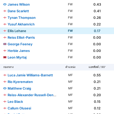
James Wilson
0.43
FW
Dane Scarlett
0.41
FW
Tynan Thompson
0.26
FW
Yusuf Akhamrich
0.22
FW
Ellis Lehane
0.17
FW
Reiss Elliot-Parris
0.00
FW
George Feeney
0.00
FW
Herbie James
0.00
FW
Leon Myrtaj
0.00
FW
กองกลาง
ตำแหน่ง
แอซซิสต์ / 90'
Luca Jamie Williams-Barnett
0.55
MF
Rio Kyerematen
0.21
MF
Matthew Craig
0.21
MF
Reiss-Alexander Russell-Denny
0.20
MF
Leo Black
0.15
MF
Callum Olusesi
0.12
MF