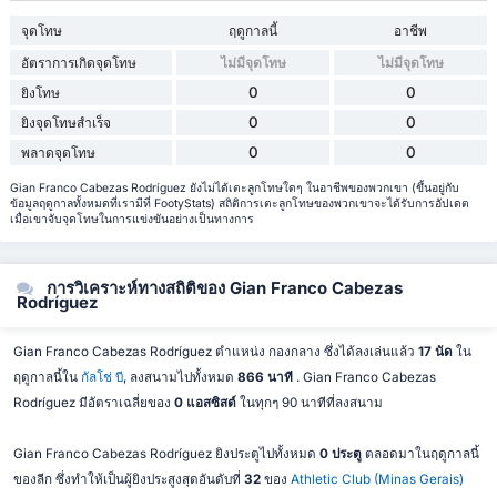
จุดโทษ
ฤดูกาลนี้
อาชีพ
อัตราการเกิดจุดโทษ
ไม่มีจุดโทษ
ไม่มีจุดโทษ
0
0
ยิงโทษ
0
0
ยิงจุดโทษสำเร็จ
0
0
พลาดจุดโทษ
Gian Franco Cabezas Rodríguez ยังไม่ได้เตะลูกโทษใดๆ ในอาชีพของพวกเขา (ขึ้นอยู่กับ
ข้อมูลฤดูกาลทั้งหมดที่เรามีที่ FootyStats) สถิติการเตะลูกโทษของพวกเขาจะได้รับการอัปเดต
เมื่อเขาจับจุดโทษในการแข่งขันอย่างเป็นทางการ
การวิเคราะห์ทางสถิติของ Gian Franco Cabezas
Rodríguez
Gian Franco Cabezas Rodríguez ตำแหน่ง กองกลาง ซึ่งได้ลงเล่นแล้ว
17 นัด
ใน
ฤดูกาลนี้ใน
กัลโช่ บี
, ลงสนามไปทั้งหมด
866 นาที
. Gian Franco Cabezas
Rodríguez มีอัตราเฉลี่ยของ
0 แอสซิสต์
ในทุกๆ 90 นาทีที่ลงสนาม
Gian Franco Cabezas Rodríguez ยิงประตูไปทั้งหมด
0 ประตู
ตลอดมาในฤดูกาลนี้
ของลีก ซึ่งทำให้เป็นผู้ยิงประสูงสุดอันดับที่
32
ของ
Athletic Club (Minas Gerais)