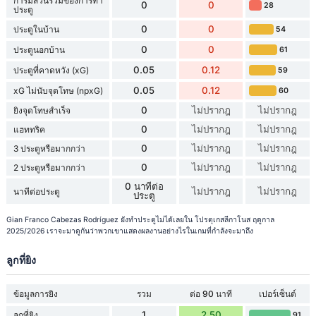
การมีส่วนร่วมของการทำ
0
0
28
ประตู
0
0
ประตูในบ้าน
54
0
0
ประตูนอกบ้าน
61
0.05
0.12
ประตูที่คาดหวัง (xG)
59
0.05
0.12
xG ไม่นับจุดโทษ (npxG)
60
0
ไม่ปรากฎ
ไม่ปรากฎ
ยิงจุดโทษสำเร็จ
0
ไม่ปรากฎ
ไม่ปรากฎ
แฮททริค
0
ไม่ปรากฎ
ไม่ปรากฎ
3 ประตูหรือมากกว่า
0
ไม่ปรากฎ
ไม่ปรากฎ
2 ประตูหรือมากกว่า
0 นาทีต่อ
ไม่ปรากฎ
ไม่ปรากฎ
นาทีต่อประตู
ประตู
Gian Franco Cabezas Rodríguez ยังทำประตูไม่ได้เลยใน โปรตุเกสลีกาโนส ฤดูกาล
2025/2026 เราจะมาดูกันว่าพวกเขาแสดงผลงานอย่างไรในเกมที่กำลังจะมาถึง
ลูกที่ยิง
ข้อมูลการยิง
รวม
ต่อ 90 นาที
เปอร์เซ็นต์
1
2.50
ลูกที่ยิง
91