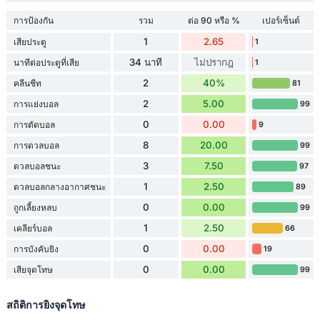
การป้องกัน
รวม
ต่อ 90 หรือ %
เปอร์เซ็นต์
1
2.65
เสียประตู
1
34 นาที
ไม่ปรากฎ
นาทีต่อประตูที่เสีย
1
2
40%
คลีนชีท
81
2
5.00
การแย่งบอล
99
0
0.00
การตัดบอล
9
8
20.00
การดวลบอล
99
3
7.50
ดวลบอลชนะ
97
1
2.50
ดวลบอลกลางอากาศชนะ
89
0
0.00
ถูกเลี้ยงหลบ
99
1
2.50
เคลียร์บอล
66
0
0.00
การบังคับยิง
19
0
0.00
เสียจุดโทษ
99
สถิติการยิงจุดโทษ