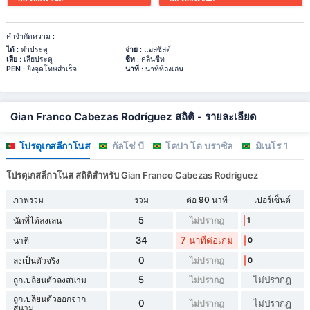
คำจำกัดความ :
ได้
: ทำประตู
จ่าย
: แอสซิสต์
เสีย
: เสียประตู
ชีท
: คลีนชีท
PEN
: ยิงจุดโทษสำเร็จ
นาที
: นาทีที่ลงเล่น
Gian Franco Cabezas Rodríguez สถิติ - รายละเอียด
โปรตุเกสลีกาโนส
กัลโช่ บี
โคปา โด บราซิล
มิเนโร 1
โปรตุเกสลีกาโนส สถิติสำหรับ Gian Franco Cabezas Rodríguez
ภาพรวม
รวม
ต่อ 90 นาที
เปอร์เซ็นต์
5
นัดที่ได้ลงเล่น
ไม่ปรากฎ
1
34
7 นาทีต่อเกม
นาที
0
0
ลงเป็นตัวจริง
ไม่ปรากฎ
0
5
ไม่ปรากฎ
ถูกเปลี่ยนตัวลงสนาม
ไม่ปรากฎ
ถูกเปลี่ยนตัวออกจาก
0
ไม่ปรากฎ
ไม่ปรากฎ
สนาม