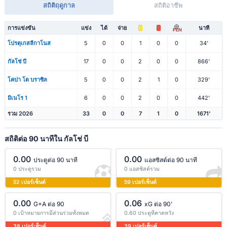
สถิติฤดูกาล
สถิติอาชีพ
การแข่งขัน
แข่ง
ได้
จ่าย
นาที
PEN
โปรตุเกสลีกาโนส
5
0
0
1
0
0
34'
กัลโช่ บี
17
0
0
2
0
0
866'
โคปา โด บราซิล
5
0
0
2
1
0
329'
มิเนโร 1
6
0
0
2
0
0
442'
รวม 2026
33
0
0
7
1
0
1671'
สถิติต่อ 90 นาทีใน กัลโช่ บี
0.00
0.00
ประตูต่อ 90 นาที
แอสซิสต์ต่อ 90 นาที
0 ประตูรวม
0 แอสซิสต์รวม
52 เปอร์เซ็นต์
59 เปอร์เซ็นต์
0.00
0.06
G+A ต่อ 90
xG ต่อ 90'
0 เป้าหมายการมีส่วนร่วมทั้งหมด
0.60 ประตูที่คาดหวัง
38 เปอร์เซ็นต์
39 เปอร์เซ็นต์