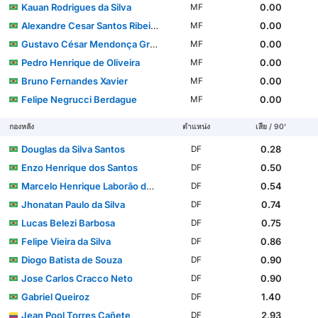
Kauan Rodrigues da Silva
0.00
MF
Alexandre Cesar Santos Ribeiro
0.00
MF
Gustavo César Mendonça Gravino
0.00
MF
Pedro Henrique de Oliveira
0.00
MF
Bruno Fernandes Xavier
0.00
MF
Felipe Negrucci Berdague
0.00
MF
กองหลัง
ตำแหน่ง
เสีย / 90'
Douglas da Silva Santos
0.28
DF
Enzo Henrique dos Santos
0.50
DF
Marcelo Henrique Laborão dos Santos
0.54
DF
Jhonatan Paulo da Silva
0.74
DF
Lucas Belezi Barbosa
0.75
DF
Felipe Vieira da Silva
0.86
DF
Diogo Batista de Souza
0.90
DF
Jose Carlos Cracco Neto
0.90
DF
Gabriel Queiroz
1.40
DF
Jean Pool Torres Cañete
2.93
DF