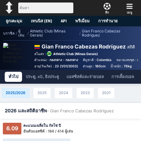
ลีก
เมนู
ลูกเตะมุม
เทนนิส (EN)
API
พรีเมี่ยม
การทำนาย
ผู้
Athletic Club (Minas
Gian Franco Cabezas
บราซิล
/
/
/
เล่น
Gerais)
Rodríguez
Gian Franco Cabezas Rodríguez
สถิติ
สโมสร :
Athletic Club (Minas Gerais)
ตำแหน่ง :
กองกลาง - กองกลาง
สัญชาติ :
Colombia
หมายเลขชุด :
#
อายุ(วันเกิด) :
23 (1/01/2003)
ส่วนสูง :
180cm
น้ำหนัก :
76kg
ทั่วไป
ประตู, xG, ยิงประตู
แอสซิสต์และจ่ายบอล
การเลี้ยงบอล
2025/2026
2025
2024
2023
2021
2026 และสถิติอาชีพ
- Gian Franco Cabezas Rodríguez
คะแนนเฉลี่ยใน กัลโช่ บี
6.09
อันดับแอสซิต์ : 184 / 414 ผู้เล่น