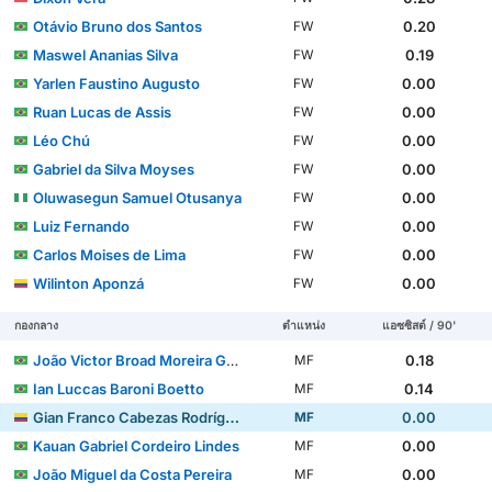
Otávio Bruno dos Santos
0.20
FW
Maswel Ananias Silva
0.19
FW
Yarlen Faustino Augusto
0.00
FW
Ruan Lucas de Assis
0.00
FW
Léo Chú
0.00
FW
Gabriel da Silva Moyses
0.00
FW
Oluwasegun Samuel Otusanya
0.00
FW
Luiz Fernando
0.00
FW
Carlos Moises de Lima
0.00
FW
Wilinton Aponzá
0.00
FW
กองกลาง
ตำแหน่ง
แอซซิสต์ / 90'
João Victor Broad Moreira Guimaraes
0.18
MF
Ian Luccas Baroni Boetto
0.14
MF
Gian Franco Cabezas Rodríguez
0.00
MF
Kauan Gabriel Cordeiro Lindes
0.00
MF
João Miguel da Costa Pereira
0.00
MF