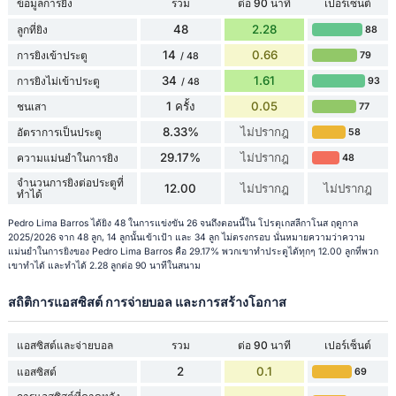
ข้อมูลการยิง
รวม
ต่อ 90 นาที
เปอร์เซ็นต์
48
2.28
ลูกที่ยิง
88
14
0.66
การยิงเข้าประตู
79
/ 48
34
1.61
การยิงไม่เข้าประตู
93
/ 48
1 ครั้ง
0.05
ชนเสา
77
8.33%
ไม่ปรากฎ
อัตราการเป็นประตู
58
29.17%
ไม่ปรากฎ
ความแม่นยำในการยิง
48
จำนวนการยิงต่อประตูที่
12.00
ไม่ปรากฎ
ไม่ปรากฎ
ทำได้
Pedro Lima Barros ได้ยิง 48 ในการแข่งขัน 26 จนถึงตอนนี้ใน โปรตุเกสลีกาโนส ฤดูกาล
2025/2026 จาก 48 ลูก, 14 ลูกนั้นเข้าเป้า และ 34 ลูก ไม่ตรงกรอบ นั่นหมายความว่าความ
แม่นยำในการยิงของ Pedro Lima Barros คือ 29.17% พวกเขาทำประตูได้ทุกๆ 12.00 ลูกที่พวก
เขาทำได้ และทำได้ 2.28 ลูกต่อ 90 นาทีในสนาม
สถิติการแอสซิสต์ การจ่ายบอล และการสร้างโอกาส
แอสซิสต์และจ่ายบอล
รวม
ต่อ 90 นาที
เปอร์เซ็นต์
2
0.1
แอสซิสต์
69