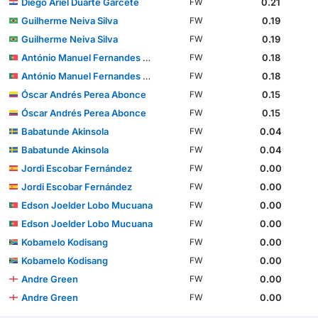
Diego Ariel Duarte Garcete
0.21
FW
Guilherme Neiva Silva
0.19
FW
Guilherme Neiva Silva
0.19
FW
António Manuel Fernandes Mendes
0.18
FW
António Manuel Fernandes Mendes
0.18
FW
Óscar Andrés Perea Abonce
0.15
FW
Óscar Andrés Perea Abonce
0.15
FW
Babatunde Akinsola
0.04
FW
Babatunde Akinsola
0.04
FW
Jordi Escobar Fernández
0.00
FW
Jordi Escobar Fernández
0.00
FW
Edson Joelder Lobo Mucuana
0.00
FW
Edson Joelder Lobo Mucuana
0.00
FW
Kobamelo Kodisang
0.00
FW
Kobamelo Kodisang
0.00
FW
Andre Green
0.00
FW
Andre Green
0.00
FW