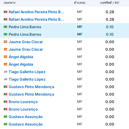
กองกลาง
ตำแหน่ง
แอซซิสต์ / 90'
Rafael Avelino Pereira Pinto Barbosa
0.28
MF
Rafael Avelino Pereira Pinto Barbosa
0.28
MF
Pedro Lima Barros
0.10
MF
Pedro Lima Barros
0.10
MF
Jaume Grau Ciscar
0.00
MF
Jaume Grau Ciscar
0.00
MF
Ángel Algobia
0.00
MF
Ángel Algobia
0.00
MF
Tiago Galletto López
0.00
MF
Tiago Galletto López
0.00
MF
Gustavo Pinto Mendonça
0.00
MF
Gustavo Pinto Mendonça
0.00
MF
Bruno Lourenço
0.00
MF
Bruno Lourenço
0.00
MF
Gustavo Assunção
0.00
MF
Gustavo Assunção
0.00
MF