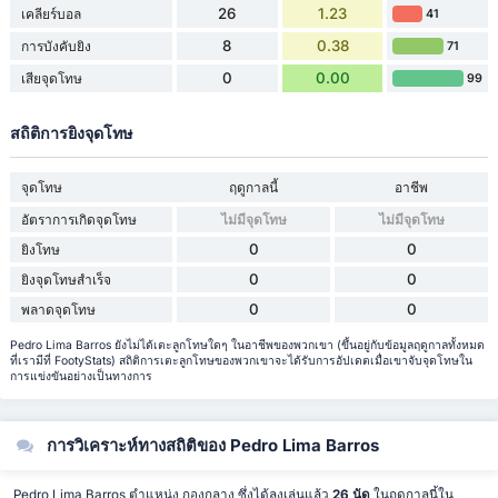
26
1.23
เคลียร์บอล
41
8
0.38
การบังคับยิง
71
0
0.00
เสียจุดโทษ
99
สถิติการยิงจุดโทษ
จุดโทษ
ฤดูกาลนี้
อาชีพ
อัตราการเกิดจุดโทษ
ไม่มีจุดโทษ
ไม่มีจุดโทษ
0
0
ยิงโทษ
0
0
ยิงจุดโทษสำเร็จ
0
0
พลาดจุดโทษ
Pedro Lima Barros ยังไม่ได้เตะลูกโทษใดๆ ในอาชีพของพวกเขา (ขึ้นอยู่กับข้อมูลฤดูกาลทั้งหมด
ที่เรามีที่ FootyStats) สถิติการเตะลูกโทษของพวกเขาจะได้รับการอัปเดตเมื่อเขาจับจุดโทษใน
การแข่งขันอย่างเป็นทางการ
การวิเคราะห์ทางสถิติของ Pedro Lima Barros
Pedro Lima Barros ตำแหน่ง กองกลาง ซึ่งได้ลงเล่นแล้ว
26 นัด
ในฤดูกาลนี้ใน