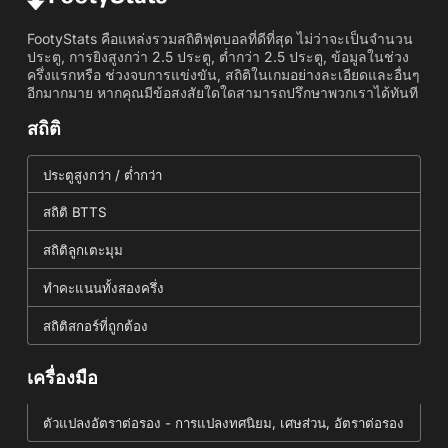
FootyStats คือแหล่งรวมสถิติฟุตบอลที่ดีที่สุด ไม่ว่าจะเป็นจำนวน
ประตู, การยิงสูงกว่า 2.5 ประตู, ต่ำกว่า 2.5 ประตู, ข้อมูลในช่วง
ครึ่งแรกหรือ ช่วงจบการแข่งขัน, สถิติในเกมอย่างละเอียดและอื่นๆ
อีกมากมาย หากคุณมีข้อสงสัยใดใดสามารถปรึกษาพวกเราได้ทันที
สถิติ
ประตูสูงกว่า / ต่ำกว่า
สถิติ BTTS
สถิติลูกเตะมุม
ทำคะแนนทั้งสองครึ่ง
สถิติสกอร์ที่ถูกต้อง
เครื่องมือ
ตัวแปลงอัตราต่อรอง - การแปลงทศนิยม, เศษส่วน, อัตราต่อรอง