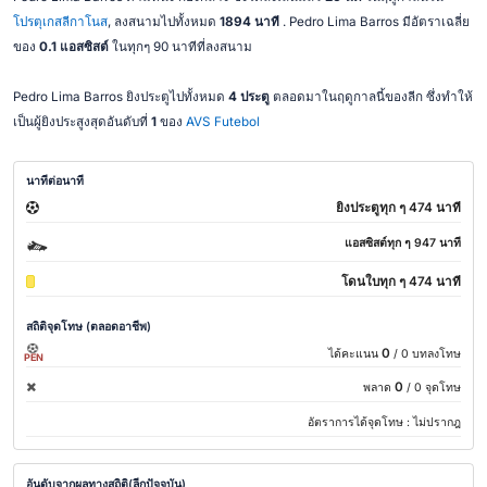
โปรตุเกสลีกาโนส
, ลงสนามไปทั้งหมด
1894 นาที
. Pedro Lima Barros มีอัตราเฉลี่ย
ของ
0.1 แอสซิสต์
ในทุกๆ 90 นาทีที่ลงสนาม
Pedro Lima Barros ยิงประตูไปทั้งหมด
4 ประตู
ตลอดมาในฤดูกาลนี้ของลีก ซึ่งทำให้
เป็นผู้ยิงประสูงสุดอันดับที่
1
ของ
AVS Futebol
นาทีต่อนาที
ยิงประตูทุก ๆ 474 นาที
แอสซิสต์ทุก ๆ 947 นาที
โดนใบทุก ๆ 474 นาที
สถิติจุดโทษ (ตลอดอาชีพ)
0
ได้คะแนน
/ 0 บทลงโทษ
PEN
0
พลาด
/ 0 จุดโทษ
อัตราการได้จุดโทษ :
ไม่ปรากฎ
อันดับจากผลทางสถิติ(ลีกปัจจุบัน)