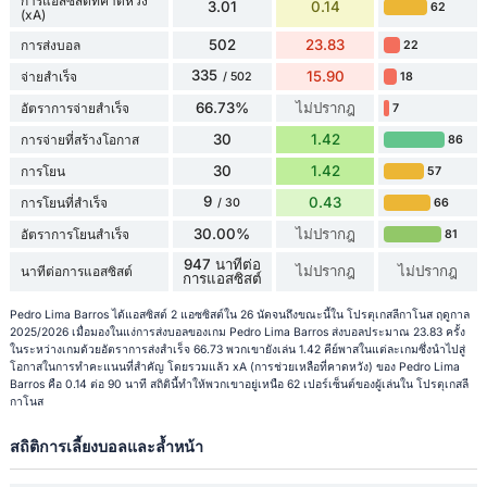
การแอสซิสต์ที่คาดหวัง
3.01
0.14
62
(xA)
502
23.83
การส่งบอล
22
335
15.90
จ่ายสำเร็จ
18
/ 502
66.73%
ไม่ปรากฎ
อัตราการจ่ายสำเร็จ
7
30
1.42
การจ่ายที่สร้างโอกาส
86
30
1.42
การโยน
57
9
0.43
การโยนที่สำเร็จ
66
/ 30
30.00%
ไม่ปรากฎ
อัตราการโยนสำเร็จ
81
947 นาทีต่อ
ไม่ปรากฎ
ไม่ปรากฎ
นาทีต่อการแอสซิสต์
การแอสซิสต์
Pedro Lima Barros ได้แอสซิสต์ 2 แอซซิสต์ใน 26 นัดจนถึงขณะนี้ใน โปรตุเกสลีกาโนส ฤดูกาล
2025/2026 เมื่อมองในแง่การส่งบอลของเกม Pedro Lima Barros ส่งบอลประมาณ 23.83 ครั้ง
ในระหว่างเกมด้วยอัตราการส่งสำเร็จ 66.73 พวกเขายังเล่น 1.42 คีย์พาสในแต่ละเกมซึ่งนำไปสู่
โอกาสในการทำคะแนนที่สำคัญ โดยรวมแล้ว xA (การช่วยเหลือที่คาดหวัง) ของ Pedro Lima
Barros คือ 0.14 ต่อ 90 นาที สถิตินี้ทำให้พวกเขาอยู่เหนือ 62 เปอร์เซ็นต์ของผู้เล่นใน โปรตุเกสลี
กาโนส
สถิติการเลี้ยงบอลและล้ำหน้า