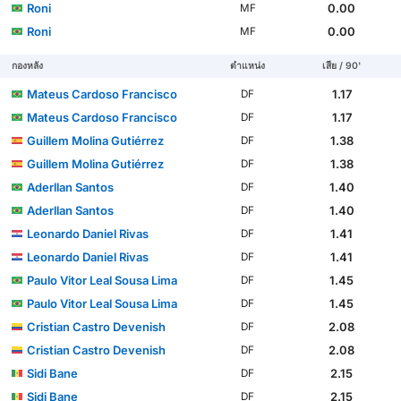
Roni
0.00
MF
Roni
0.00
MF
กองหลัง
ตำแหน่ง
เสีย / 90'
Mateus Cardoso Francisco
1.17
DF
Mateus Cardoso Francisco
1.17
DF
Guillem Molina Gutiérrez
1.38
DF
Guillem Molina Gutiérrez
1.38
DF
Aderllan Santos
1.40
DF
Aderllan Santos
1.40
DF
Leonardo Daniel Rivas
1.41
DF
Leonardo Daniel Rivas
1.41
DF
Paulo Vitor Leal Sousa Lima
1.45
DF
Paulo Vitor Leal Sousa Lima
1.45
DF
Cristian Castro Devenish
2.08
DF
Cristian Castro Devenish
2.08
DF
Sidi Bane
2.15
DF
Sidi Bane
2.15
DF