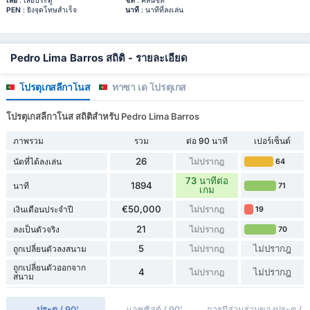
เสีย
: เสียประตู
ชีท
: คลีนชีท
PEN
: ยิงจุดโทษสำเร็จ
นาที
: นาทีที่ลงเล่น
Pedro Lima Barros สถิติ - รายละเอียด
โปรตุเกสลีกาโนส
ทาซา เด โปรตุเกส
โปรตุเกสลีกาโนส สถิติสำหรับ Pedro Lima Barros
ภาพรวม
รวม
ต่อ 90 นาที
เปอร์เซ็นต์
26
นัดที่ได้ลงเล่น
ไม่ปรากฎ
64
73 นาทีต่อ
1894
นาที
71
เกม
€50,000
เงินเดือนประจำปี
ไม่ปรากฎ
19
21
ลงเป็นตัวจริง
ไม่ปรากฎ
70
5
ไม่ปรากฎ
ถูกเปลี่ยนตัวลงสนาม
ไม่ปรากฎ
ถูกเปลี่ยนตัวออกจาก
4
ไม่ปรากฎ
ไม่ปรากฎ
สนาม
ประตู / 90'
แอซซิสต์ / 90'
การมีส่วนร่วมของประตู /