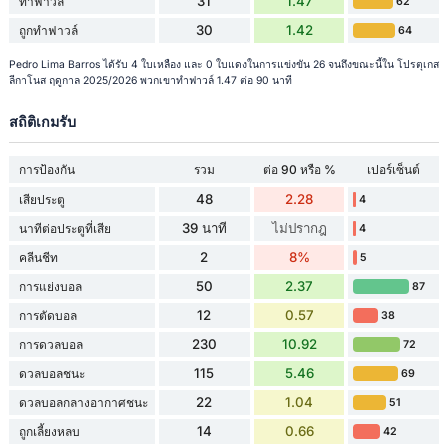
31
1.47
ทำฟาวล์
62
30
1.42
ถูกทำฟาวล์
64
Pedro Lima Barros ได้รับ 4 ใบเหลือง และ 0 ใบแดงในการแข่งขัน 26 จนถึงขณะนี้ใน โปรตุเกส
ลีกาโนส ฤดูกาล 2025/2026 พวกเขาทำฟาวล์ 1.47 ต่อ 90 นาที
สถิติเกมรับ
การป้องกัน
รวม
ต่อ 90 หรือ %
เปอร์เซ็นต์
48
2.28
เสียประตู
4
39 นาที
ไม่ปรากฎ
นาทีต่อประตูที่เสีย
4
2
8%
คลีนชีท
5
50
2.37
การแย่งบอล
87
12
0.57
การตัดบอล
38
230
10.92
การดวลบอล
72
115
5.46
ดวลบอลชนะ
69
22
1.04
ดวลบอลกลางอากาศชนะ
51
14
0.66
ถูกเลี้ยงหลบ
42