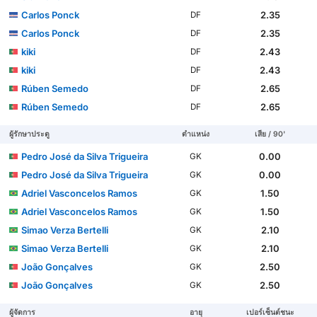
Carlos Ponck
2.35
DF
Carlos Ponck
2.35
DF
kiki
2.43
DF
kiki
2.43
DF
Rúben Semedo
2.65
DF
Rúben Semedo
2.65
DF
ผู้รักษาประตู
ตำแหน่ง
เสีย / 90'
Pedro José da Silva Trigueira
0.00
GK
Pedro José da Silva Trigueira
0.00
GK
Adriel Vasconcelos Ramos
1.50
GK
Adriel Vasconcelos Ramos
1.50
GK
Simao Verza Bertelli
2.10
GK
Simao Verza Bertelli
2.10
GK
João Gonçalves
2.50
GK
João Gonçalves
2.50
GK
ผู้จัดการ
อายุ
เปอร์เซ็นต์ชนะ