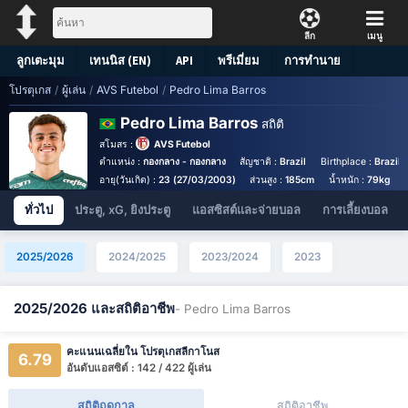
ลีก
เมนู
ลูกเตะมุม
เทนนิส (EN)
API
พรีเมี่ยม
การทำนาย
โปรตุเกส
/
ผู้เล่น
/
AVS Futebol
/
Pedro Lima Barros
Pedro Lima Barros
สถิติ
สโมสร :
AVS Futebol
ตำแหน่ง :
กองกลาง - กองกลาง
สัญชาติ :
Brazil
Birthplace :
Brazil -
อายุ(วันเกิด) :
23 (27/03/2003)
ส่วนสูง :
185cm
น้ำหนัก :
79kg
ทั่วไป
ประตู, xG, ยิงประตู
แอสซิสต์และจ่ายบอล
การเลี้ยงบอล
2025/2026
2024/2025
2023/2024
2023
2025/2026 และสถิติอาชีพ
- Pedro Lima Barros
คะแนนเฉลี่ยใน โปรตุเกสลีกาโนส
6.79
อันดับแอสซิต์ : 142 / 422 ผู้เล่น
สถิติฤดูกาล
สถิติอาชีพ