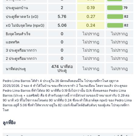
2
0.19
ประตูนอกบ้าน
79
5.76
0.27
ประตูที่คาดหวัง (xG)
82
5.06
0.24
xG ไม่นับจุดโทษ (npxG)
82
0
ไม่ปรากฎ
ไม่ปรากฎ
ยิงจุดโทษสำเร็จ
0
ไม่ปรากฎ
ไม่ปรากฎ
แฮททริค
0
ไม่ปรากฎ
ไม่ปรากฎ
3 ประตูหรือมากกว่า
0
ไม่ปรากฎ
ไม่ปรากฎ
2 ประตูหรือมากกว่า
474 นาทีต่อ
ไม่ปรากฎ
ไม่ปรากฎ
นาทีต่อประตู
ประตู
Pedro Lima Barros ได้ทำ 4 ประตูใน 26 นัดจนถึงตอนนี้ใน โปรตุเกสลีกาโนส ฤดูกาล
2025/2026. 2 ของ 4 ทำได้ในบ้าน ขณะที่พวกเขาทำ 2 ในเกมเยือน โดยรวมแล้ว ประตูของ
Pedro Lima Barros ที่ทำได้ต่อ 90 นาทีคือ 0.19 ยิ่งไปกว่านั้น G/A ทั้งหมดของ Pedro Lima
Barros (ประตู + แอสซิสต์) คือ 6 สำหรับฤดูกาลนี้ การมีส่วนร่วมของเป้าหมายเท่ากับ 0.29 ต่อ
90 นาที xG ที่ไม่ใช่การลงโทษต่อ 90 นาทีคือ 0.24 ซึ่งจะทำให้เอาต์พุต npxG ของ Pedro Lima
Barros อยู่ที่ 5.06 ซึ่งทำให้พวกเขาอยู่ใน 82 เปอร์เซ็นต์ไทล์อันดับต้นๆ ของผู้เล่น โปรตุเกสลีกา
โนส
ลูกที่ยิง