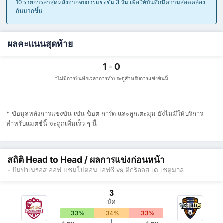
10 รายการล่าสุดหลังจากจบการแข่งขัน 3 วัน เพื่อให้บันทึกมีความสอดคล้อง
กันมากขึ้น
ผลคะแนนสุดท้าย
1
-
0
*ไม่มีการบันทึกเวลาการทำประตูสำหรับการแข่งขันนี้
* ข้อมูลหลังการแข่งขัน เช่น ช็อต การ์ด และลูกเตะมุม ยังไม่มีให้บริการ
สำหรับแมตช์นี้ จะถูกเพิ่มเร็ว ๆ นี้
สถิติ Head to Head / ผลการแข่งก่อนหน้า
- ปัมปาเนรอส ออฟ แชมโปตอน เอฟซี vs ติกริลอส เด เชตูมาล
3
นัด
33%
34%
33%