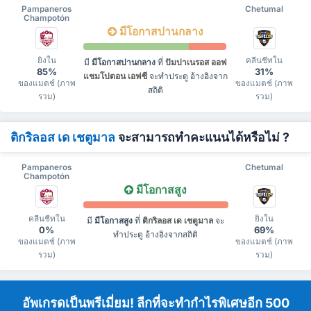
Pampaneros
Chetumal
Champotón
มีโอกาสปานกลาง
ยิงใน
คลีนชีทใน
มี
มีโอกาสปานกลาง
ที่
ปัมปาเนรอส ออฟ
85%
31%
แชมโปตอน เอฟซี
จะทำประตู อ้างอิงจาก
ของแมตช์ (ภาพ
ของแมตช์ (ภาพ
สถิติ
รวม)
รวม)
ติกริลอส เด เชตูมาล
จะสามารถทำคะแนนได้หรือไม่ ?
Pampaneros
Chetumal
Champotón
มีโอกาสสูง
คลีนชีทใน
ยิงใน
มี
มีโอกาสสูง
ที่
ติกริลอส เด เชตูมาล
จะ
0%
69%
ทำประตู อ้างอิงจากสถิติ
ของแมตช์ (ภาพ
ของแมตช์ (ภาพ
รวม)
รวม)
อัพเกรดเป็นพรีเมี่ยม! ลีกที่จะทำกำไรพิเศษอีก 500