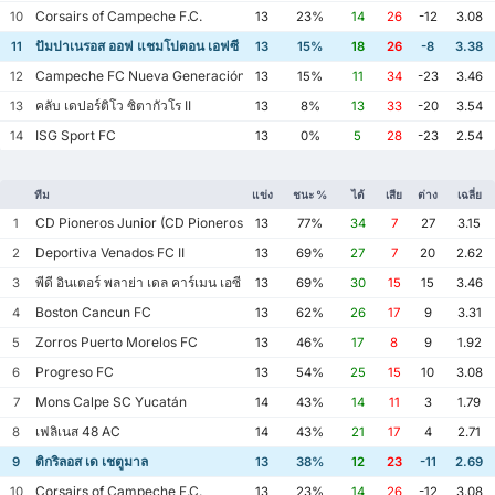
Corsairs of Campeche F.C.
10
13
23%
14
26
-12
3.08
ปัมปาเนรอส ออฟ แชมโปตอน เอฟซี
11
13
15%
18
26
-8
3.38
Campeche FC Nueva Generación
12
13
15%
11
34
-23
3.46
คลับ เดปอร์ติโว ซิตากัวโร II
13
13
8%
13
33
-20
3.54
ISG Sport FC
14
13
0%
5
28
-23
2.54
ทีม
แข่ง
ชนะ %
ได้
เสีย
ต่าง
เฉลี่ย
CD Pioneros Junior (CD Pioneros de Cancún II)
1
13
77%
34
7
27
3.15
Deportiva Venados FC II
2
13
69%
27
7
20
2.62
พีดี อินเตอร์ พลาย่า เดล คาร์เมน เอซี II
3
13
69%
30
15
15
3.46
Boston Cancun FC
4
13
62%
26
17
9
3.31
Zorros Puerto Morelos FC
5
13
46%
17
8
9
1.92
Progreso FC
6
13
54%
25
15
10
3.08
Mons Calpe SC Yucatán
7
14
43%
14
11
3
1.79
เฟลิเนส 48 AC
8
14
43%
21
17
4
2.71
ติกริลอส เด เชตูมาล
9
13
38%
12
23
-11
2.69
Corsairs of Campeche F.C.
10
13
23%
14
26
-12
3.08