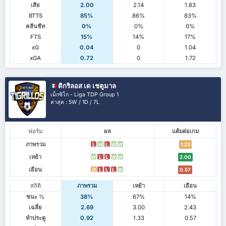
เสีย
2.00
2.14
1.83
BTTS
85%
86%
83%
คลีนชีท
0%
0%
0%
FTS
15%
14%
17%
xG
0.04
0
1.04
xGA
0.72
0
1.72
ติกริลอส เด เชตูมาล
เม็กซิโก - Liga TDP Group 1
ล่าสุด : 5W / 1D / 7L
ฟอร์ม
ผล
แต้มต่อเกม
ภาพรวม
L
W
L
W
W
1.23
เหย้า
W
L
L
W
W
2.00
เยือน
D
L
L
L
W
0.57
สถิติ
ภาพรวม
เหย้า
เยือน
ชนะ %
38%
67%
14%
เฉลี่ย
2.69
3.00
2.43
ทำประตู
0.92
1.33
0.57