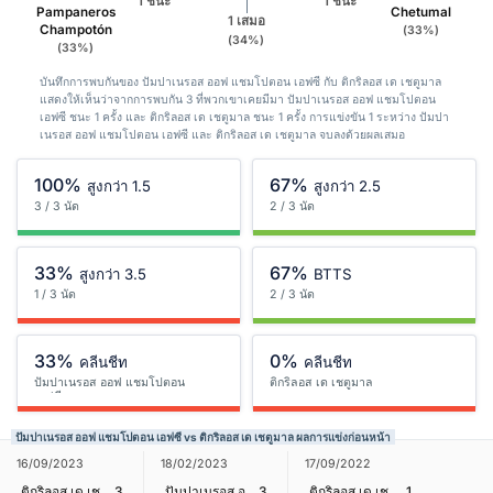
1 ชนะ
1 ชนะ
Pampaneros
Chetumal
1 เสมอ
Champotón
(33%)
(34%)
(33%)
บันทึกการพบกันของ ปัมปาเนรอส ออฟ แชมโปตอน เอฟซี กับ ติกริลอส เด เชตูมาล
แสดงให้เห็นว่าจากการพบกัน 3 ที่พวกเขาเคยมีมา ปัมปาเนรอส ออฟ แชมโปตอน
เอฟซี ชนะ 1 ครั้ง และ ติกริลอส เด เชตูมาล ชนะ 1 ครั้ง การแข่งขัน 1 ระหว่าง ปัมปา
เนรอส ออฟ แชมโปตอน เอฟซี และ ติกริลอส เด เชตูมาล จบลงด้วยผลเสมอ
100%
67%
สูงกว่า 1.5
สูงกว่า 2.5
3 / 3 นัด
2 / 3 นัด
33%
67%
สูงกว่า 3.5
BTTS
1 / 3 นัด
2 / 3 นัด
33%
0%
คลีนชีท
คลีนชีท
ปัมปาเนรอส ออฟ แชมโปตอน
ติกริลอส เด เชตูมาล
เอฟซี
ปัมปาเนรอส ออฟ แชมโปตอน เอฟซี vs ติกริลอส เด เชตูมาล ผลการแข่งก่อนหน้า
17/09/2022
16/09/2023
18/02/2023
ติกริลอส เด เชตูมาล
1
ติกริลอส เด เชตูมาล
3
ปัมปาเนรอส ออฟ แชมโปตอน เอฟซี
3