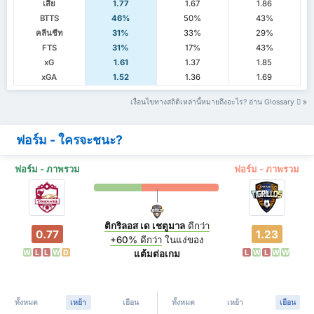
เสีย
1.77
1.67
1.86
BTTS
46%
50%
43%
คลีนชีท
31%
33%
29%
FTS
31%
17%
43%
xG
1.61
1.37
1.85
xGA
1.52
1.36
1.69
เงื่อนไขทางสถิติเหล่านี้หมายถึงอะไร? อ่าน Glossary
ฟอร์ม - ใครจะชนะ?
ฟอร์ม - ภาพรวม
ฟอร์ม - ภาพรวม
ติกริลอส เด เชตูมาล
ดีกว่า
0.77
1.23
+60%
ดีกว่า
ในแง่ของ
W
L
L
W
D
L
W
L
W
W
แต้มต่อเกม
ทั้งหมด
เหย้า
เยือน
ทั้งหมด
เหย้า
เยือน