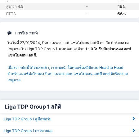
-
19
สูงกว่า 4.5
%
-
66
BTTS
%
การวิเคราะห์
ในวันที่ 27/01/2024, ปัมปาเนรอส ออฟ แชมโปตอน เอฟซี เจอกับ ติกริลอส เด
เชตูมาล ใน Liga TDP Group 1. แมตช์จบลงด้วย
1 - 0 ไปยัง ปัมปาเนรอส ออฟ
แชมโปตอน เอฟซี
.
เนื่องจากนัดนี้ได้จบลงแล้ว, เราแนะนำให้คุณเช็คสถิติแบบ Head to Head
สำหรับแมตช์ต่อไปของ ปัมปาเนรอส ออฟ แชมโปตอน เอฟซี and ติกริลอส เด
เชตูมาล.
Liga TDP Group 1 สถิติ
Liga TDP Group 1 คู่มือฟอร์ม
Liga TDP Group 1 การทายผล