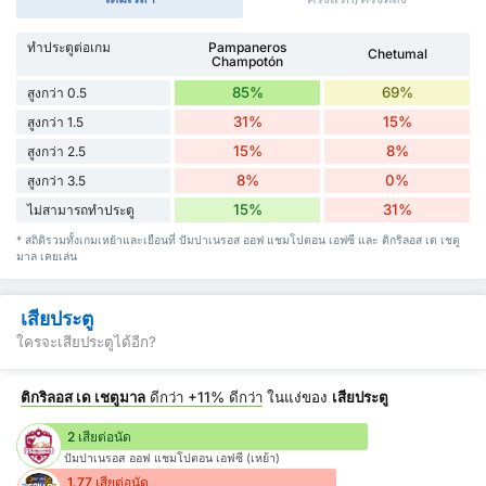
ทำประตูต่อเกม
Pampaneros
Chetumal
Champotón
85%
69%
สูงกว่า 0.5
31%
15%
สูงกว่า 1.5
15%
8%
สูงกว่า 2.5
8%
0%
สูงกว่า 3.5
15%
31%
ไม่สามารถทำประตู
* สถิติรวมทั้งเกมเหย้าและเยือนที่ ปัมปาเนรอส ออฟ แชมโปตอน เอฟซี และ ติกริลอส เด เชตู
มาล เคยเล่น
เสียประตู
ใครจะเสียประตูได้อีก?
ติกริลอส เด เชตูมาล
ดีกว่า
+11%
ดีกว่า
ในแง่ของ
เสียประตู
2 เสียต่อนัด
ปัมปาเนรอส ออฟ แชมโปตอน เอฟซี (เหย้า)
1.77 เสียต่อนัด