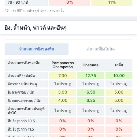
0%
11%
76 - 90 นาที
45' และ 90' รวมประตูช่วงทดเวลาบาดเจ็บ
ยิง, ล้ำหน้า, ฟาวล์ และอื่นๆ
จำนวนการยิงของทีม
จำนวนที่ยิงในนัด
จำนวนการยิงของทีม
Pampaneros
Chetumal
เฉลี่ย
Champotón
7.00
12.75
10.00
จำนวนที่ยิงต่อนัด
ไม่ปรากฎ
ไม่ปรากฎ
ไม่ปรากฎ
อัตราการเป็นประตู
3.00
6.50
5.00
ยิงตรงกรอบ / นัด
4.00
6.25
5.00
ยิงออกนอกกรอบ / นัด
จำนวนการยิงต่อประตูที่
ไม่ปรากฎ
ไม่ปรากฎ
ไม่ปรากฎ
ทำได้
0%
0%
0%
ทีมยิงสูงกว่า 10.5
0%
0%
0%
ทีมยิงสูงกว่า 11.5