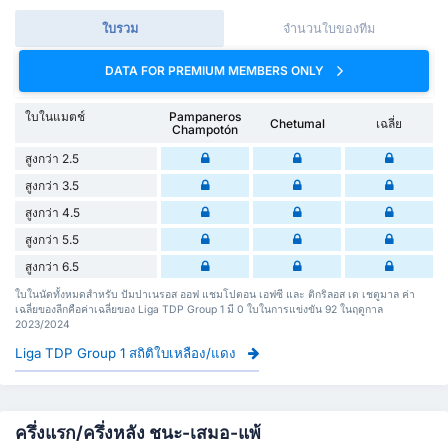
ใบรวม
จำนวนใบของทีม
DATA FOR PREMIUM MEMBERS ONLY
ใบในแมตช์
Pampaneros
Chetumal
เฉลี่ย
Champotón
สูงกว่า 2.5
สูงกว่า 3.5
สูงกว่า 4.5
สูงกว่า 5.5
สูงกว่า 6.5
ใบในนัดทั้งหมดสำหรับ ปัมปาเนรอส ออฟ แชมโปตอน เอฟซี และ ติกริลอส เด เชตูมาล ค่า
เฉลี่ยของลีกคือค่าเฉลี่ยของ Liga TDP Group 1 มี 0 ใบในการแข่งขัน 92 ในฤดูกาล
2023/2024
Liga TDP Group 1 สถิติใบเหลือง/แดง
ครึ่งแรก/ครึ่งหลัง ชนะ-เสมอ-แพ้