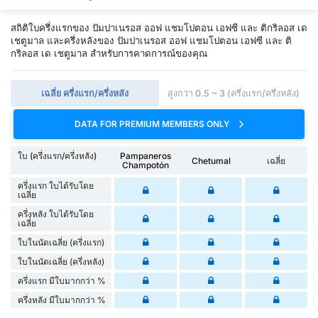
สถิติใบครึ่งแรกของ ปัมปาเนรอส ออฟ แชมโปตอน เอฟซี และ ติกริลอส เด
เชตูมาล และครึ่งหลังของ ปัมปาเนรอส ออฟ แชมโปตอน เอฟซี และ ติ
กริลอส เด เชตูมาล สำหรับการคาดการณ์ของคุณ
เฉลี่ย ครึ่งแรก/ครึ่งหลัง
สูงกว่า 0.5 ~ 3 (ครึ่งแรก/ครึ่งหลัง)
DATA FOR PREMIUM MEMBERS ONLY
ใบ (ครึ่งแรก/ครึ่งหลัง)
Pampaneros
Chetumal
เฉลี่ย
Champotón
ครึ่งแรก ใบได้รับโดย
เฉลี่ย
ครึ่งหลัง ใบได้รับโดย
เฉลี่ย
ใบในนัดเฉลี่ย (ครึ่งแรก)
ใบในนัดเฉลี่ย (ครึ่งหลัง)
ครึ่งแรก มีใบมากกว่า %
ครึ่งหลัง มีใบมากกว่า %