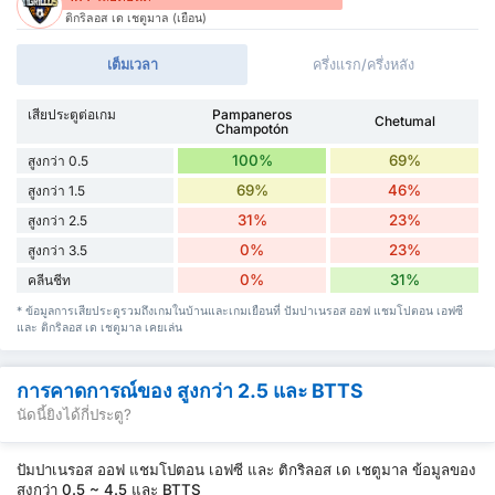
ติกริลอส เด เชตูมาล (เยือน)
เต็มเวลา
ครึ่งแรก/ครึ่งหลัง
เสียประตูต่อเกม
Pampaneros
Chetumal
Champotón
100%
69%
สูงกว่า 0.5
69%
46%
สูงกว่า 1.5
31%
23%
สูงกว่า 2.5
0%
23%
สูงกว่า 3.5
0%
31%
คลีนชีท
* ข้อมูลการเสียประตูรวมถึงเกมในบ้านและเกมเยือนที่ ปัมปาเนรอส ออฟ แชมโปตอน เอฟซี
และ ติกริลอส เด เชตูมาล เคยเล่น
การคาดการณ์ของ สูงกว่า 2.5 และ BTTS
นัดนี้ยิงได้กี่ประตู?
ปัมปาเนรอส ออฟ แชมโปตอน เอฟซี และ ติกริลอส เด เชตูมาล ข้อมูลของ
สูงกว่า 0.5 ~ 4.5 และ BTTS