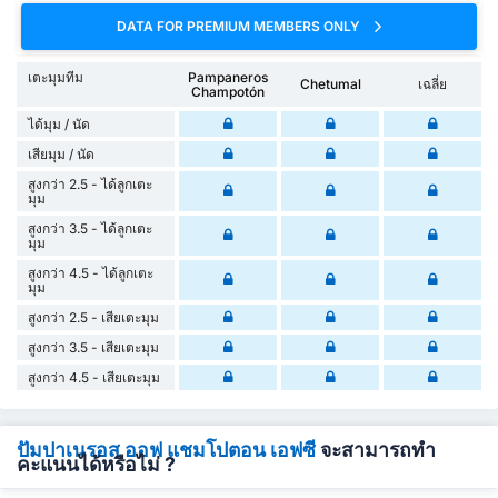
DATA FOR PREMIUM MEMBERS ONLY
เตะมุมทีม
Pampaneros
Chetumal
เฉลี่ย
Champotón
ได้มุม / นัด
เสียมุม / นัด
สูงกว่า 2.5 - ได้ลูกเตะ
มุม
สูงกว่า 3.5 - ได้ลูกเตะ
มุม
สูงกว่า 4.5 - ได้ลูกเตะ
มุม
สูงกว่า 2.5 - เสียเตะมุม
สูงกว่า 3.5 - เสียเตะมุม
สูงกว่า 4.5 - เสียเตะมุม
ปัมปาเนรอส ออฟ แชมโปตอน เอฟซี
จะสามารถทำ
คะแนนได้หรือไม่ ?