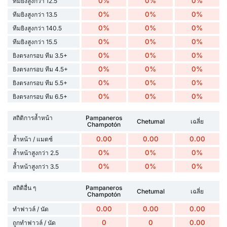
0%
0%
0%
ทีมยิงสูงกว่า 12.5
0%
0%
0%
ทีมยิงสูงกว่า 13.5
0%
0%
0%
ทีมยิงสูงกว่า 140.5
0%
0%
0%
ทีมยิงสูงกว่า 15.5
0%
0%
0%
ยิงตรงกรอบ ทีม 3.5+
0%
0%
0%
ยิงตรงกรอบ ทีม 4.5+
0%
0%
0%
ยิงตรงกรอบ ทีม 5.5+
0%
0%
0%
ยิงตรงกรอบ ทีม 6.5+
สถิติการล้ำหน้า
Pampaneros
Chetumal
เฉลี่ย
Champotón
0.00
0.00
0.00
ล้ำหน้า / แมตช์
0%
0%
0%
ล้ำหน้าสูงกว่า 2.5
0%
0%
0%
ล้ำหน้าสูงกว่า 3.5
สถิติอื่น ๆ
Pampaneros
Chetumal
เฉลี่ย
Champotón
0.00
0.00
0.00
ทำฟาวล์ / นัด
0
0
0.00
ถูกทำฟาวล์ / นัด