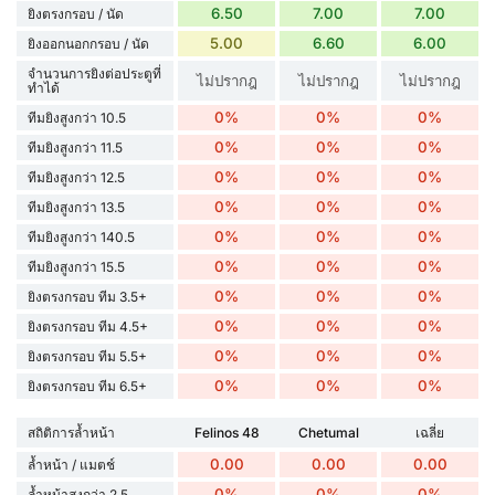
6.50
7.00
7.00
ยิงตรงกรอบ / นัด
5.00
6.60
6.00
ยิงออกนอกกรอบ / นัด
จำนวนการยิงต่อประตูที่
ไม่ปรากฎ
ไม่ปรากฎ
ไม่ปรากฎ
ทำได้
0%
0%
0%
ทีมยิงสูงกว่า 10.5
0%
0%
0%
ทีมยิงสูงกว่า 11.5
0%
0%
0%
ทีมยิงสูงกว่า 12.5
0%
0%
0%
ทีมยิงสูงกว่า 13.5
0%
0%
0%
ทีมยิงสูงกว่า 140.5
0%
0%
0%
ทีมยิงสูงกว่า 15.5
0%
0%
0%
ยิงตรงกรอบ ทีม 3.5+
0%
0%
0%
ยิงตรงกรอบ ทีม 4.5+
0%
0%
0%
ยิงตรงกรอบ ทีม 5.5+
0%
0%
0%
ยิงตรงกรอบ ทีม 6.5+
สถิติการล้ำหน้า
Felinos 48
Chetumal
เฉลี่ย
0.00
0.00
0.00
ล้ำหน้า / แมตช์
0%
0%
0%
ล้ำหน้าสูงกว่า 2.5