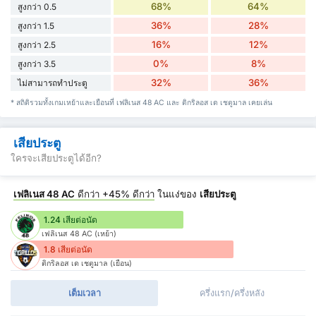
68%
64%
สูงกว่า 0.5
36%
28%
สูงกว่า 1.5
16%
12%
สูงกว่า 2.5
0%
8%
สูงกว่า 3.5
32%
36%
ไม่สามารถทำประตู
* สถิติรวมทั้งเกมเหย้าและเยือนที่ เฟลิเนส 48 AC และ ติกริลอส เด เชตูมาล เคยเล่น
เสียประตู
ใครจะเสียประตูได้อีก?
เฟลิเนส 48 AC
ดีกว่า
+45%
ดีกว่า
ในแง่ของ
เสียประตู
1.24 เสียต่อนัด
เฟลิเนส 48 AC (เหย้า)
1.8 เสียต่อนัด
ติกริลอส เด เชตูมาล (เยือน)
เต็มเวลา
ครึ่งแรก/ครึ่งหลัง