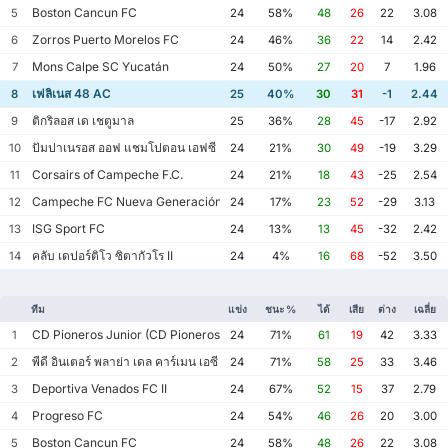
Boston Cancun FC
5
24
58%
48
26
22
3.08
Zorros Puerto Morelos FC
6
24
46%
36
22
14
2.42
Mons Calpe SC Yucatán
7
24
50%
27
20
7
1.96
เฟลิเนส 48 AC
8
25
40%
30
31
-1
2.44
ติกริลอส เด เชตูมาล
9
25
36%
28
45
-17
2.92
ปัมปาเนรอส ออฟ แชมโปตอน เอฟซี
10
24
21%
30
49
-19
3.29
Corsairs of Campeche F.C.
11
24
21%
18
43
-25
2.54
Campeche FC Nueva Generación
12
24
17%
23
52
-29
3.13
ISG Sport FC
13
24
13%
13
45
-32
2.42
คลับ เดปอร์ติโว ซิตากัวโร II
14
24
4%
16
68
-52
3.50
ทีม
แข่ง
ชนะ %
ได้
เสีย
ต่าง
เฉลี่ย
CD Pioneros Junior (CD Pioneros de Cancún II)
1
24
71%
61
19
42
3.33
พีดี อินเตอร์ พลาย่า เดล คาร์เมน เอซี II
2
24
71%
58
25
33
3.46
Deportiva Venados FC II
3
24
67%
52
15
37
2.79
Progreso FC
4
24
54%
46
26
20
3.00
Boston Cancun FC
5
24
58%
48
26
22
3.08