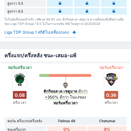
สูงกว่า 5.5
สูงกว่า 6.5
ใบในนัดทั้งหมดสำหรับ เฟลิเนส 48 AC และ ติกริลอส เด เชตูมาล ค่าเฉลี่ยของลีกคือค่าเฉลี่ย
ของ Liga TDP Group 1 มี 0 ใบในการแข่งขัน 169 ในฤดูกาล 2023/2024
Liga TDP Group 1 สถิติใบเหลือง/แดง
ครึ่งแรก/ครึ่งหลัง ชนะ-เสมอ-แพ้
ฟอร์มครึ่งเวลา
ฟอร์มครึ่งเวลา
ติกริลอส เด เชตูมาล
ดีกว่า
0.08
0.36
+350%
ดีกว่า
ในแง่ของ
ครึ่งเวลา
ครึ่งเวลา
ฟอร์มครึ่งเวลา
ฟอร์ม ครึ่งแรก/ครึ่งหลัง
Felinos 48
Chetumal
0%
8%
ชนะครึ่งแรก