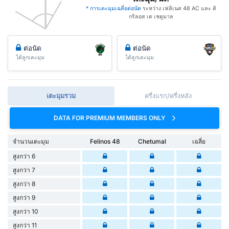
* การเตะมุมเฉลี่ยต่อนัด
ระหว่าง เฟลิเนส 48 AC และ ติ
กริลอส เด เชตูมาล
ต่อนัด
ต่อนัด
ได้ลูกเตะมุม
ได้ลูกเตะมุม
เตะมุมรวม
ครึ่งแรก/ครึ่งหลัง
DATA FOR PREMIUM MEMBERS ONLY
จำนวนเตะมุม
Felinos 48
Chetumal
เฉลี่ย
สูงกว่า 6
สูงกว่า 7
สูงกว่า 8
สูงกว่า 9
สูงกว่า 10
สูงกว่า 11