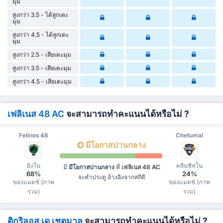
มุม
สูงกว่า 3.5 - ได้ลูกเตะ
มุม
สูงกว่า 4.5 - ได้ลูกเตะ
มุม
สูงกว่า 2.5 - เสียเตะมุม
สูงกว่า 3.5 - เสียเตะมุม
สูงกว่า 4.5 - เสียเตะมุม
เฟลิเนส 48 AC
จะสามารถทำคะแนนได้หรือไม่ ?
Felinos 48
Chetumal
มีโอกาสปานกลาง
ยิงใน
คลีนชีทใน
มี
มีโอกาสปานกลาง
ที่
เฟลิเนส 48 AC
68%
24%
จะทำประตู อ้างอิงจากสถิติ
ของแมตช์ (ภาพ
ของแมตช์ (ภาพ
รวม)
รวม)
ติกริลอส เด เชตูมาล
จะสามารถทำคะแนนได้หรือไม่ ?