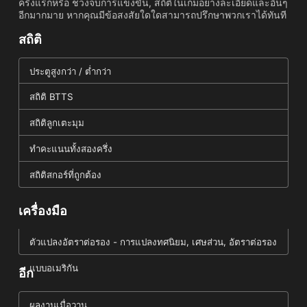
ครึ่งแรกหรือ ช่วงจบการแข่งขัน, สถิติในเกมอย่างละเอียดและอื่นๆ
อีกมากมาย หากคุณมีข้อสงสัยใดใดสามารถปรึกษาพวกเราได้ทันที
สถิติ
ประตูสูงกว่า / ต่ำกว่า
สถิติ BTTS
สถิติลูกเตะมุม
ทำคะแนนทั้งสองครึ่ง
สถิติสกอร์ที่ถูกต้อง
เครื่องมือ
ตัวแปลงอัตราต่อรอง - การแปลงทศนิยม, เศษส่วน, อัตราต่อรอง
แบบอเมริกัน
อีก
ผลงานเมื่อวาน