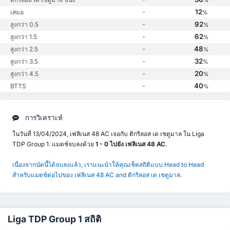
%
-
12
เสมอ
%
-
92
สูงกว่า 0.5
%
-
62
สูงกว่า 1.5
%
-
48
สูงกว่า 2.5
%
-
32
สูงกว่า 3.5
%
-
20
สูงกว่า 4.5
%
-
40
BTTS
%
การวิเคราะห์
ในวันที่ 13/04/2024, เฟลิเนส 48 AC เจอกับ ติกริลอส เด เชตูมาล ใน Liga
TDP Group 1. แมตช์จบลงด้วย
1 - 0 ไปยัง เฟลิเนส 48 AC
.
เนื่องจากนัดนี้ได้จบลงแล้ว, เราแนะนำให้คุณเช็คสถิติแบบ Head to Head
สำหรับแมตช์ต่อไปของ เฟลิเนส 48 AC and ติกริลอส เด เชตูมาล.
Liga TDP Group 1 สถิติ