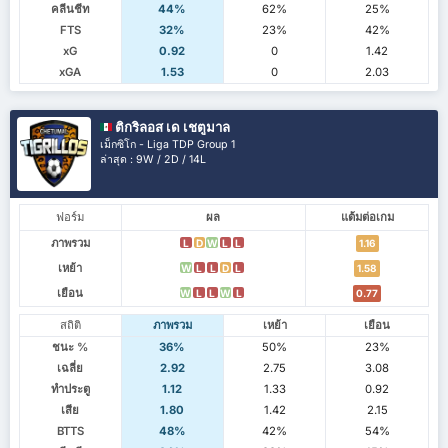
คลีนชีท
44%
62%
25%
FTS
32%
23%
42%
xG
0.92
0
1.42
xGA
1.53
0
2.03
ติกริลอส เด เชตูมาล
เม็กซิโก - Liga TDP Group 1
ล่าสุด : 9W / 2D / 14L
ฟอร์ม
ผล
แต้มต่อเกม
ภาพรวม
L
D
W
L
L
1.16
เหย้า
W
L
L
D
L
1.58
เยือน
W
L
L
W
L
0.77
สถิติ
ภาพรวม
เหย้า
เยือน
ชนะ %
36%
50%
23%
เฉลี่ย
2.92
2.75
3.08
ทำประตู
1.12
1.33
0.92
เสีย
1.80
1.42
2.15
BTTS
48%
42%
54%