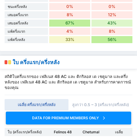
0%
0%
ชนะครึ่งหลัง
8%
12%
เสมอครึ่งแรก
67%
43%
เสมอครึ่งหลัง
4%
8%
แพ้ครึ่งแรก
33%
56%
แพ้ครึ่งหลัง
ใบ ครึ่งแรก/ครึ่งหลัง
สถิติใบครึ่งแรกของ เฟลิเนส 48 AC และ ติกริลอส เด เชตูมาล และครึ่ง
หลังของ เฟลิเนส 48 AC และ ติกริลอส เด เชตูมาล สำหรับการคาดการณ์
ของคุณ
เฉลี่ย ครึ่งแรก/ครึ่งหลัง
สูงกว่า 0.5 ~ 3 (ครึ่งแรก/ครึ่งหลัง)
DATA FOR PREMIUM MEMBERS ONLY
ใบ (ครึ่งแรก/ครึ่งหลัง)
Felinos 48
Chetumal
เฉลี่ย