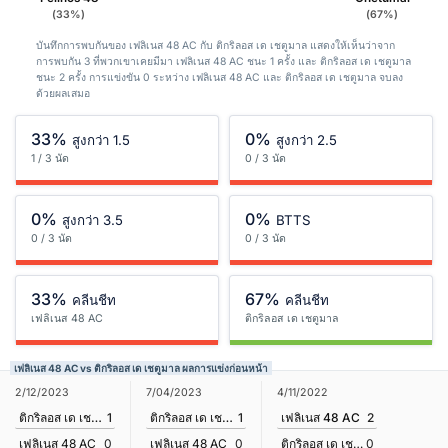
(33%)
(67%)
บันทึกการพบกันของ เฟลิเนส 48 AC กับ ติกริลอส เด เชตูมาล แสดงให้เห็นว่าจาก
การพบกัน 3 ที่พวกเขาเคยมีมา เฟลิเนส 48 AC ชนะ 1 ครั้ง และ ติกริลอส เด เชตูมาล
ชนะ 2 ครั้ง การแข่งขัน 0 ระหว่าง เฟลิเนส 48 AC และ ติกริลอส เด เชตูมาล จบลง
ด้วยผลเสมอ
33%
0%
สูงกว่า 1.5
สูงกว่า 2.5
1 / 3 นัด
0 / 3 นัด
0%
0%
สูงกว่า 3.5
BTTS
0 / 3 นัด
0 / 3 นัด
33%
67%
คลีนชีท
คลีนชีท
เฟลิเนส 48 AC
ติกริลอส เด เชตูมาล
เฟลิเนส 48 AC vs ติกริลอส เด เชตูมาล ผลการแข่งก่อนหน้า
2/12/2023
7/04/2023
4/11/2022
ติกริลอส เด เชตูมาล
1
ติกริลอส เด เชตูมาล
1
เฟลิเนส 48 AC
2
เฟลิเนส 48 AC
0
เฟลิเนส 48 AC
0
ติกริลอส เด เชตูมาล
0