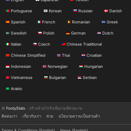
Portuguese
Korean
Russian
Danish
Spanish
French
Romanian
Greek
Swedish
Polish
German
Dutch
Italian
Czech
Chinese Traditional
Chinese Simplified
Thai
Croatian
Indonesian
Norwegian
Hungarian
Vietnamese
Bulgarian
Serbian
Arabic
©
FootyStats
- สร้างด้วยใจรักเพื่อเกมที่สวยงาม
ติดต่อเรา
เกี่ยวกับเรา
ช่วย
นโยบายความเป็นส่วนตัว
Terms & Conditions (English)
News (English)