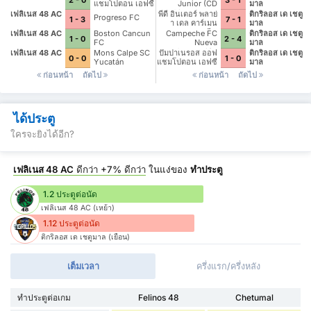
แชมโปตอน เอฟซี
Junior (CD
มาล
Pioneros de
เฟลิเนส 48 AC
พีดี อินเตอร์ พลาย่
ติกริลอส เด เชตู
Progreso FC
1 - 3
7 - 1
Cancún II)
า เดล คาร์เมน
มาล
เอซี II
เฟลิเนส 48 AC
Boston Cancun
Campeche FC
ติกริลอส เด เชตู
1 - 0
2 - 4
FC
Nueva
มาล
Generación
เฟลิเนส 48 AC
Mons Calpe SC
ปัมปาเนรอส ออฟ
ติกริลอส เด เชตู
0 - 0
1 - 0
Yucatán
แชมโปตอน เอฟซี
มาล
ก่อนหน้า
ถัดไป
ก่อนหน้า
ถัดไป
ได้ประตู
ใครจะยิงได้อีก?
เฟลิเนส 48 AC
ดีกว่า
+7%
ดีกว่า
ในแง่ของ
ทำประตู
1.2 ประตูต่อนัด
เฟลิเนส 48 AC (เหย้า)
1.12 ประตูต่อนัด
ติกริลอส เด เชตูมาล (เยือน)
เต็มเวลา
ครึ่งแรก/ครึ่งหลัง
ทำประตูต่อเกม
Felinos 48
Chetumal