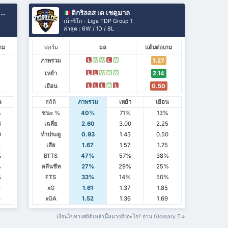
ติกริลอส เด เชตูมาล
เม็กซิโก - Liga TDP Group 1
ล่าสุด : 6W / 1D / 8L
กม
ฟอร์ม
ผล
แต้มต่อเกม
ภาพรวม
1.27
L
W
W
L
W
เหย้า
2.14
L
L
W
W
W
เยือน
0.50
L
L
L
W
L
น
สถิติ
ภาพรวม
เหย้า
เยือน
%
ชนะ %
40%
71%
13%
8
เฉลี่ย
2.60
3.00
2.25
0
ทำประตู
0.93
1.43
0.50
8
เสีย
1.67
1.57
1.75
%
BTTS
47%
57%
38%
%
คลีนชีท
27%
29%
25%
%
FTS
33%
14%
50%
3
xG
1.61
1.37
1.85
6
xGA
1.52
1.36
1.69
เงื่อนไขทางสถิติเหล่านี้หมายถึงอะไร? อ่าน Glossary