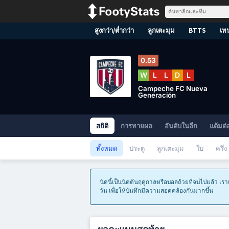
สูงกว่า/ต่ำกว่า
ลูกเตะมุม
BTTS
เท
0.53
W
L
L
D
L
Campeche FC Nueva
Generación
สถิติ
การทายผล
อันดับในลีก
แต้มต่
ทั้งหมด
ประตู
ลูกเตะมุม
ใบ
ครึ่ง
นัดนี้เป็นนัดต้นฤดูกาลหรือบอลถ้วยที่จบไปแล้ว เ
วัน เพื่อให้บันทึกมีความสอดคล้องกันมากขึ้น