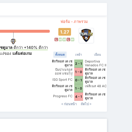
ฟอร์ม - ภาพรวม
1.27
L
W
W
L
W
 เชตูมาล
ดีกว่า
+140%
ดีกว่า
แง่ของ
แต้มต่อเกม
ทั้งหมด
เหย้า
เยือน
ติกริลอส เด เช
Deportiva
2 - 1
ตูมาล
Venados FC II
ปัมปาเนรอส
ติกริลอส เด เช
1 - 0
ออฟ แชมโป
ตูมาล
ตอน เอฟซี
ติกริลอส เด เช
ISG Sport FC
0 - 1
ตูมาล
ติกริลอส เด เช
เฟลิเนส 48 AC
1 - 0
ตูมาล
ติกริลอส เด เช
Progreso FC
4 - 1
ตูมาล
ก่อนหน้า
ถัดไป