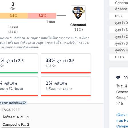
Genera
3
นัด
ติกริลอส
34%
33%
เสมอ
1 ชนะ
สูงกว่า 0
Chetumal
1 เสมอ
สูงกว่า 1
(33%)
(34%)
สูงกว่า 2
ón กับ ติกริลอส เด เชตูมาล แสดงให้เห็นว่าจากการพบกัน 3 ที่พวก
 ครั้ง และ ติกริลอส เด เชตูมาล ชนะ 1 ครั้ง การแข่งขัน 1 ระหว่าง
สูงกว่า 3
 เด เชตูมาล จบลงด้วยผลเสมอ
สูงกว่า 4
BTTS
0%
33%
สูงกว่า 2.5
สูงกว่า 3.5
 นัด
1 / 3 นัด
การ
%
0%
คลีนชีท
คลีนชีท
ในวันท
eche FC Nueva
ติกริลอส เด เชตูมาล
Generac
ración
Group 
ล ผลการแข่งก่อนหน้า
มาล
.
27/08/2022
เนื่องจ
ติกริลอส เด เชตูมาล
2
แบบ He
Campeche FC Nueva Generación
2
Campec