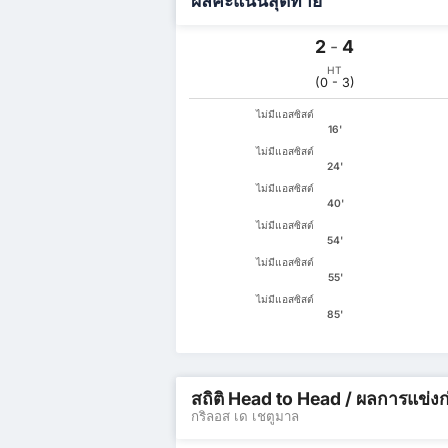
ผลคะแนนสุดท้าย
2
-
4
HT
(0 - 3)
ไม่มีแอสซิสต์
16'
ไม่มีแอสซิสต์
24'
ไม่มีแอสซิสต์
40'
ไม่มีแอสซิสต์
54'
ไม่มีแอสซิสต์
55'
ไม่มีแอสซิสต์
85'
สถิติ Head to Head / ผลการแข่ง
กริลอส เด เชตูมาล