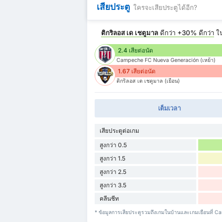
เสียประตู
ใครจะเสียประตูได้อีก?
ติกริลอส เด เชตูมาล
ดีกว่า
+30%
ดีกว่า
ใ
2.4 เสียต่อนัด
Campeche FC Nueva Generación (เหย้า)
1.67 เสียต่อนัด
ติกริลอส เด เชตูมาล (เยือน)
เต็มเวลา
เสียประตูต่อเกม
สูงกว่า 0.5
สูงกว่า 1.5
สูงกว่า 2.5
สูงกว่า 3.5
คลีนชีท
* ข้อมูลการเสียประตูรวมถึงเกมในบ้านและเกมเยือนที่ 