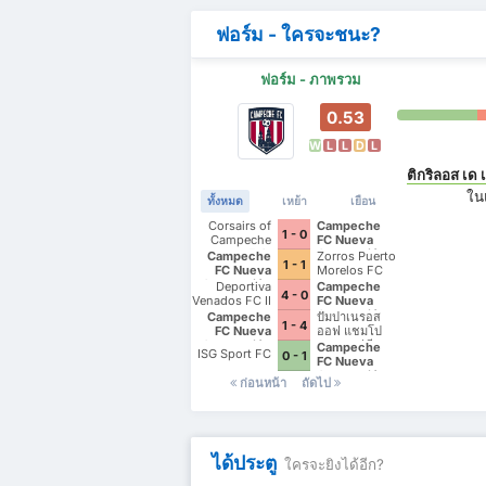
ฟอร์ม - ใครจะชนะ?
ฟอร์ม - ภาพรวม
0.53
W
L
L
D
L
ติกริลอส เด
ใน
ทั้งหมด
เหย้า
เยือน
Corsairs of
Campeche
1 - 0
Campeche
FC Nueva
F.C.
Generación
Campeche
Zorros Puerto
1 - 1
FC Nueva
Morelos FC
Generación
Deportiva
Campeche
4 - 0
Venados FC II
FC Nueva
Generación
Campeche
ปัมปาเนรอส
1 - 4
FC Nueva
ออฟ แชมโป
Generación
ตอน เอฟซี
Campeche
ISG Sport FC
0 - 1
FC Nueva
Generación
ก่อนหน้า
ถัดไป
ได้ประตู
ใครจะยิงได้อีก?