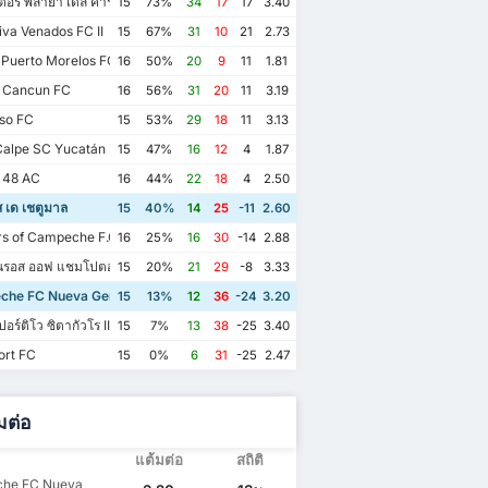
เตอร์ พลาย่า เดล คาร์เมน เอซี II
15
73%
34
17
17
3.40
va Venados FC II
15
67%
31
10
21
2.73
 Puerto Morelos FC
16
50%
20
9
11
1.81
 Cancun FC
16
56%
31
20
11
3.19
so FC
15
53%
29
18
11
3.13
alpe SC Yucatán
15
47%
16
12
4
1.87
 48 AC
16
44%
22
18
4
2.50
ส เด เชตูมาล
15
40%
14
25
-11
2.60
s of Campeche F.C.
16
25%
16
30
-14
2.88
นรอส ออฟ แชมโปตอน เอฟซี
15
20%
21
29
-8
3.33
he FC Nueva Generación
15
13%
12
36
-24
3.20
อร์ติโว ซิตากัวโร II
15
7%
13
38
-25
3.40
ort FC
15
0%
6
31
-25
2.47
มต่อ
แต้มต่อ
สถิติ
he FC Nueva