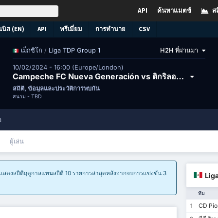
API
ค้นหาแมตช์
สถ
นนิส (EN)
API
พรีเมี่ยม
การทำนาย
CSV
/
Liga TDP Group 1
H2H ที่ผ่านมา
เม็กซิโก
10/02/2024 - 16:00 (Europe/London)
Campeche FC Nueva Generación vs ติกริลอส เด เชตูมาล
สถิติ, ข้อมูลและประวัติการพบกัน
สนาม -
TBD
อ
ผู้เล่น
ราแสดงสถิติฤดูกาลแทนสถิติ 10 รายการล่าสุดหลังจากจบการแข่งขัน 3
Lig
ทีม
CD Pion
1